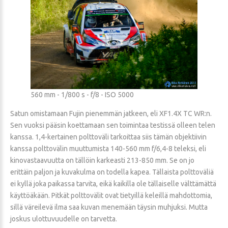
560 mm - 1/800 s - f/8 - ISO 5000
Satun omistamaan Fujin pienemmän jatkeen, eli XF1.4X TC WR:n.
Sen vuoksi pääsin koettamaan sen toimintaa testissä olleen telen
kanssa. 1,4-kertainen polttoväli tarkoittaa siis tämän objektiivin
kanssa polttovälin muuttumista 140-560 mm f/6,4-8 teleksi, eli
kinovastaavuutta on tällöin karkeasti 213-850 mm. Se on jo
erittäin paljon ja kuvakulma on todella kapea. Tällaista polttoväliä
ei kyllä joka paikassa tarvita, eikä kaikilla ole tällaiselle välttämättä
käyttöäkään. Pitkät polttovälit ovat tietyillä keleillä mahdottomia,
sillä väreilevä ilma saa kuvan menemään täysin muhjuksi. Mutta
joskus ulottuvuudelle on tarvetta.