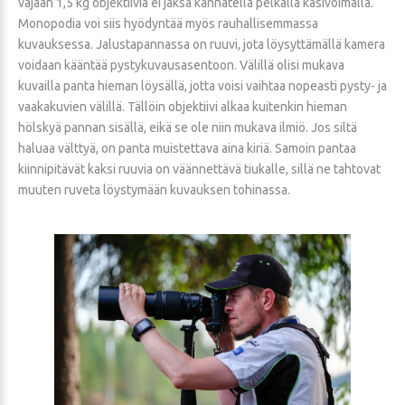
vajaan 1,5 kg objektiivia ei jaksa kannatella pelkällä käsivoimalla.
Monopodia voi siis hyödyntää myös rauhallisemmassa
kuvauksessa. Jalustapannassa on ruuvi, jota löysyttämällä kamera
voidaan kääntää pystykuvausasentoon. Välillä olisi mukava
kuvailla panta hieman löysällä, jotta voisi vaihtaa nopeasti pysty- ja
vaakakuvien välillä. Tällöin objektiivi alkaa kuitenkin hieman
hölskyä pannan sisällä, eikä se ole niin mukava ilmiö. Jos siltä
haluaa välttyä, on panta muistettava aina kiriä. Samoin pantaa
kiinnipitävät kaksi ruuvia on väännettävä tiukalle, sillä ne tahtovat
muuten ruveta löystymään kuvauksen tohinassa.