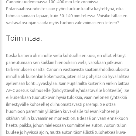
Canonin uudemmassa 100-400 mm telezoomissa.
Polarisaatiosuodin tosiaan pyörii luukun kautta käytettynä, eikä
tahmaa samaan tapaan, kuin 50-140 mm telessä. Voisiko tällaisen
vastavalosuojan saada myös tuohon valovoimaiseen teleen?
Toimintaa!
Koska kamera oli minulle vielä kohtuullisen uusi, en ollut ehtinyt
paneutumaan sen kaikkiin hienouksiin vielä, varsikaan jatkuvan
tarkennuksen osalta. Canonin vastaavista säätömahdollisuuksista
minulla oli kuitenkin kokemusta, joten siltä pohjalta oli hyvä lähteä
ajelemaan kohti Jyväskylää. Sain Fujifilmiltä kuitenkin vinkin laittaa
AF-C asetus kolmoselle (kiihdyttävälle/hidastavalle kohteelle). Se
ei kuitenkaan tuonut kovin hyviä tuloksia, vaan nelonen (yhtäkkiä
ilmestyvälle kohteelle) oli huomattavasti parempi. Se ottaa
huomioon paremmin yllättäen kuva-alalle tulevan kohteen ja
sitähän rallin kuvaaminen monesti on. Edessä on vaan ennakkoon
haettu paikka, johon mielessään sommittelee auton. Auton tulon
kuulee jo hyvissä ajoin, mutta auton täsmällistä tulohetkeä kuva-