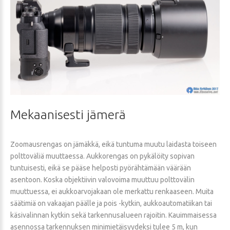
Mekaanisesti
jämerä
Zoomausrengas on jämäkkä, eikä tuntuma muutu laidasta toiseen
polttoväliä muuttaessa. Aukkorengas on pykälöity sopivan
tuntuisesti, eikä se pääse helposti pyörähtämään väärään
asentoon. Koska objektiivin valovoima muuttuu polttovälin
muuttuessa, ei aukkoarvojakaan ole merkattu renkaaseen. Muita
säätimiä on vakaajan päälle ja pois -kytkin, aukkoautomatiikan tai
käsivalinnan kytkin sekä tarkennusalueen rajoitin. Kauimmaisessa
asennossa tarkennuksen minimietäisyydeksi tulee 5 m, kun