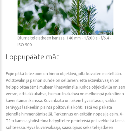
Blurria telejatkeen kanssa, 140 mm - 1/200 s - f/6,4 -
ISO 500
Loppupäätelmät
Fujin pitkä telezoom on hieno objektiivi, jolla kuvailee mielellään.
Polttovälin ja painon suhde on sellainen, että aktiivikuvaajan on
helppo ottaa tämä mukaan lihasvoimalla. Kokoa objektiivilla on sen
verran, että akkukahva, tai muu lisäkahva on melkeinpä pakollinen
kaveri tämän kanssa. Kuvanlaatu on oikein hyvää tasoa, vaikka
terävyys laskeekin pisintä polttoväliä kohti. Tätä voi paikata
pienellä himmentämisellä. Tarkennus on erittäin nopea ja esim. X-
T2:n kanssa yhdistelmä hätyyttelee perinteisiä peilivehkeitä tässä
suhteessa. Hyvä kuvanvakaaja, sääsuojaus sekä telejatkeen