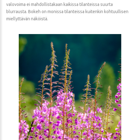
valovoima ei mahdollistakaan kaikissa tilanteissa suurta
blurrausta. Bokeh on monissa tilanteissa kuitenkin kohtuullisen
miellyttävän näköistä.