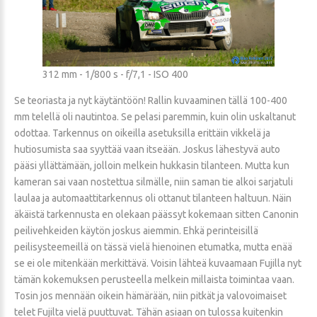
312 mm - 1/800 s - f/7,1 - ISO 400
Se teoriasta ja nyt käytäntöön! Rallin kuvaaminen tällä 100-400
mm telellä oli nautintoa. Se pelasi paremmin, kuin olin uskaltanut
odottaa. Tarkennus on oikeilla asetuksilla erittäin vikkelä ja
hutiosumista saa syyttää vaan itseään. Joskus lähestyvä auto
pääsi yllättämään, jolloin melkein hukkasin tilanteen. Mutta kun
kameran sai vaan nostettua silmälle, niin saman tie alkoi sarjatuli
laulaa ja automaattitarkennus oli ottanut tilanteen haltuun. Näin
äkäistä tarkennusta en olekaan päässyt kokemaan sitten Canonin
peilivehkeiden käytön joskus aiemmin. Ehkä perinteisillä
peilisysteemeillä on tässä vielä hienoinen etumatka, mutta enää
se ei ole mitenkään merkittävä. Voisin lähteä kuvaamaan Fujilla nyt
tämän kokemuksen perusteella melkein millaista toimintaa vaan.
Tosin jos mennään oikein hämärään, niin pitkät ja valovoimaiset
telet Fujilta vielä puuttuvat. Tähän asiaan on tulossa kuitenkin