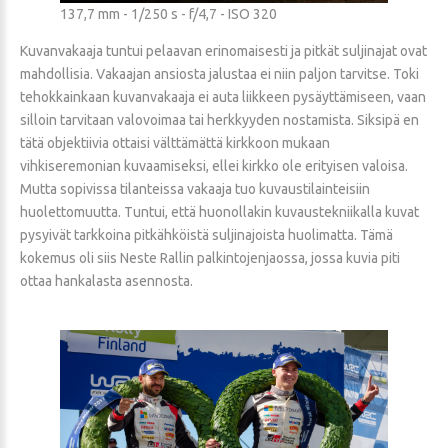
137,7 mm - 1/250 s - f/4,7 - ISO 320
Kuvanvakaaja tuntui pelaavan erinomaisesti ja pitkät suljinajat ovat
mahdollisia. Vakaajan ansiosta jalustaa ei niin paljon tarvitse. Toki
tehokkainkaan kuvanvakaaja ei auta liikkeen pysäyttämiseen, vaan
silloin tarvitaan valovoimaa tai herkkyyden nostamista. Siksipä en
tätä objektiivia ottaisi välttämättä kirkkoon mukaan
vihkiseremonian kuvaamiseksi, ellei kirkko ole erityisen valoisa.
Mutta sopivissa tilanteissa vakaaja tuo kuvaustilainteisiin
huolettomuutta. Tuntui, että huonollakin kuvaustekniikalla kuvat
pysyivät tarkkoina pitkähköistä suljinajoista huolimatta. Tämä
kokemus oli siis Neste Rallin palkintojenjaossa, jossa kuvia piti
ottaa hankalasta asennosta.