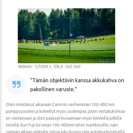
400mm - 1/1000 s - f/6,4 - ISO 500
Tämän objektiivin kanssa akkukahva on
pakollinen varuste.
Olen omistanut aikanaan Canonin vanhemman 100-400 mm
pumppuzoomin ja kokeillut myös uudempaa, joten vertailukohtaa
on vastaavaan ja olen päässyt kuvaamaan myös kiinteillä pitkillä
teleillä. Kun Fuji toi oman 100-400mm telen markkinoille, näin
samaan aikaan videoita, joissa joku kuvasi rata-autoilua kyseisellä