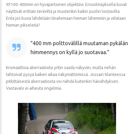
XF100-400mm on hyväpiirtoinen objektiivi. Ensisilmäyksellä kuvat
näyttivät erittäin teräviltä ja muutenkin kaikin puolin loistavilta.
Entä jos kuvia lähdetään tiirailemaan hieman lähemmin ja viilataan
hieman pikseleitä?
400 mm polttovälillä muutaman pykälän
himmennys on kyllä jo suotavaa.
Kromaattisia aberraatioita yritin saada näkyviin, mutta nehän
tahtoivat pysyä kaiken aikaa näkymättömissä. Jossain tilanteessa
pitkittäisestä aberraatiosta voi nähdä kuitenkin häivähdyksen.
Vastavalo ei aiheuta ongelmia.