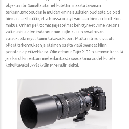
objektiivilla. Samalla sitä hehkutettiin maasta taivaisiin
tarkennusnopeuden ja muiden ominaisuuksien puolesta. Se pisti
hieman miettimään, että tuossa on nyt varmaan hieman liioittelun
makua. Onhan peilittömät järjestelmät kehittyneet viime vuosina
valtavasti ja olen todennut mm. Fujin X-T1:n soveltuvan
varauksella myös toimintakuvaukseen. Mutta silti ne eivät ole
olleet tarkennuksen ja etsimen osalta vielä saaneet kiinni
perinteisiä peilivehkeitä. Olin ostanut Fujin X-T2:n aiemmin kesällä
ja siksi olikin erittäin mielenkiintoista saada tämä uudehko tele
kokeiltavaksi Jyväskylän MM-rallin ajaksi.