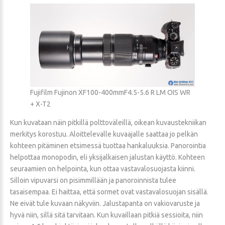
Fujifilm Fujinon XF100-400mmF4.5-5.6 R LM OIS WR
+ X-T2
Kun kuvataan näin pitkillä polttoväleillä, oikean kuvaustekniikan
merkitys korostuu. Aloittelevalle kuvaajalle saattaa jo pelkän
kohteen pitäminen etsimessä tuottaa hankaluuksia. Panorointia
helpottaa monopodin, eli yksijalkaisen jalustan käyttö. Kohteen
seuraamien on helpointa, kun ottaa vastavalosuojasta kiinni.
Silloin vipuvarsi on pisimmillään ja panoroinnista tulee
tasaisempaa. Ei haittaa, että sormet ovat vastavalosuojan sisällä.
Ne eivät tule kuvaan näkyviin. Jalustapanta on vakiovaruste ja
hyvä niin, sillä sitä tarvitaan. Kun kuvaillaan pitkiä sessioita, niin