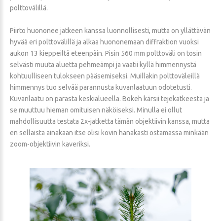
polttovälillä.
Piirto huononee jatkeen kanssa luonnollisesti, mutta on yllättävän
hyvää eri polttovälillä ja alkaa huononemaan diffraktion vuoksi
aukon 13 kieppeiltä eteenpäin. Pisin 560 mm polttoväli on tosin
selvästi muuta aluetta pehmeämpi ja vaatii kyllä himmennystä
kohtuulliseen tulokseen pääsemiseksi. Muillakin polttoväleillä
himmennys tuo selvää parannusta kuvanlaatuun odotetusti.
Kuvanlaatu on parasta keskialueella. Bokeh kärsii tejekatkeesta ja
se muuttuu hieman omituisen näköiseksi. Minulla ei ollut
mahdollisuutta testata 2x-jatketta tämän objektiivin kanssa, mutta
en sellaista ainakaan itse olisi kovin hanakasti ostamassa minkään
zoom-objektiivin kaveriksi.