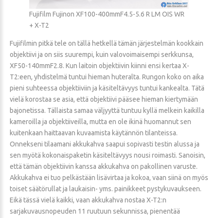
Fujifilm Fujinon XF100-400mmF4.5-5.6 R LM OIS WR
+ X-T2
Fujifilmin pitkä tele on tällä hetkellä tämän järjestelmän kookkain
objektiivi ja on siis suurempi, kuin valovoimaisempi serkkunsa,
XF50-140mmF2.8. Kun laitoin objektiivin kiinni ensi kertaa X-
T2:een, yhdistelmä tuntui hieman huteralta. Rungon koko on aika
pieni suhteessa objektiiviin ja käsiteltävyys tuntui kankealta. Tätä
vielä korostaa se asia, että objektiivi pääsee hieman kiertymään
bajonetissa. Tällaista samaa väljyyttä tuntuu kyllä melkein kaikilla
kameroilla ja objektiiveilla, mutta en ole ikinä huomannut sen
kuitenkaan haittaavan kuvaamista käytännön tilanteissa.
Onnekseni tilaamani akkukahva saapui sopivasti testin alussa ja
sen myötä kokonaispaketin käsiteltävyys nousi roimasti. Sanoisin,
että tämän objektiivin kanssa akkukahva on pakollinen varuste.
Akkukahva ei tuo pelkästään lisävirtaa ja kokoa, vaan siinä on myös
toiset säätörullat ja laukaisin- yms. painikkeet pystykuvaukseen.
Eikä tässä vielä kaikki, vaan akkukahva nostaa X-T2:n
sarjakuvausnopeuden 11 ruutuun sekunnissa, pienentää