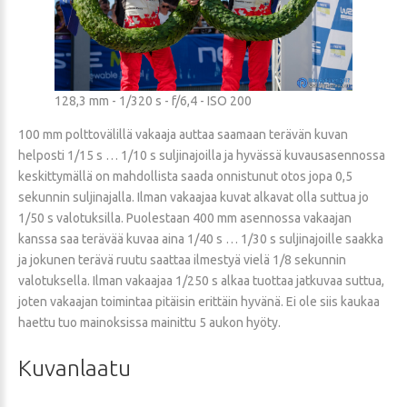
128,3 mm - 1/320 s - f/6,4 - ISO 200
100 mm polttovälillä vakaaja auttaa saamaan terävän kuvan
helposti 1/15 s … 1/10 s suljinajoilla ja hyvässä kuvausasennossa
keskittymällä on mahdollista saada onnistunut otos jopa 0,5
sekunnin suljinajalla. Ilman vakaajaa kuvat alkavat olla suttua jo
1/50 s valotuksilla. Puolestaan 400 mm asennossa vakaajan
kanssa saa terävää kuvaa aina 1/40 s … 1/30 s suljinajoille saakka
ja jokunen terävä ruutu saattaa ilmestyä vielä 1/8 sekunnin
valotuksella. Ilman vakaajaa 1/250 s alkaa tuottaa jatkuvaa suttua,
joten vakaajan toimintaa pitäisin erittäin hyvänä. Ei ole siis kaukaa
haettu tuo mainoksissa mainittu 5 aukon hyöty.
Kuvanlaatu