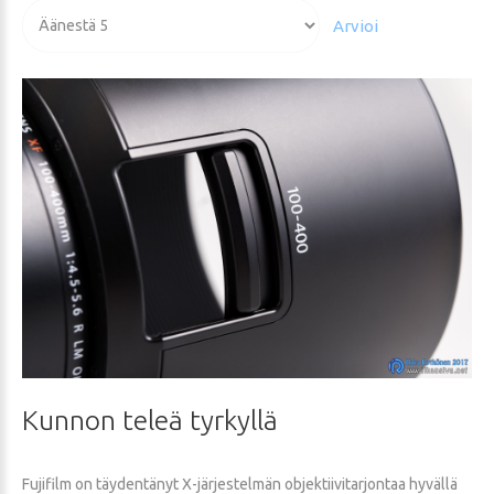
arvio:
Voit
5
/
5
arvioida
Kunnon
teleä
tyrkyllä
Fujifilm on täydentänyt X-järjestelmän objektiivitarjontaa hyvällä