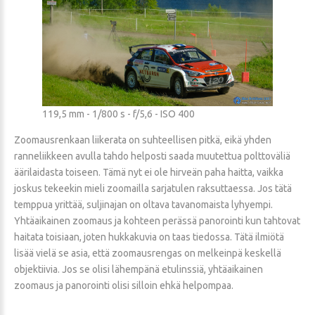
119,5 mm - 1/800 s - f/5,6 - ISO 400
Zoomausrenkaan liikerata on suhteellisen pitkä, eikä yhden
ranneliikkeen avulla tahdo helposti saada muutettua polttoväliä
äärilaidasta toiseen. Tämä nyt ei ole hirveän paha haitta, vaikka
joskus tekeekin mieli zoomailla sarjatulen raksuttaessa. Jos tätä
temppua yrittää, suljinajan on oltava tavanomaista lyhyempi.
Yhtäaikainen zoomaus ja kohteen perässä panorointi kun tahtovat
haitata toisiaan, joten hukkakuvia on taas tiedossa. Tätä ilmiötä
lisää vielä se asia, että zoomausrengas on melkeinpä keskellä
objektiivia. Jos se olisi lähempänä etulinssiä, yhtäaikainen
zoomaus ja panorointi olisi silloin ehkä helpompaa.