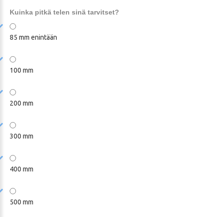
Kuinka pitkä telen sinä tarvitset?
85 mm enintään
100 mm
200 mm
300 mm
400 mm
500 mm