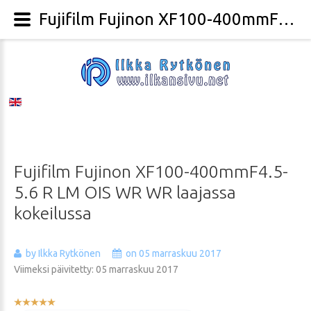
Fujifilm Fujinon XF100-400mmF4.5-5.6 R LM OIS WR WR laajassa kokeilussa - Valokuvaaja Ilkka Rytkönen
Fujifilm
Fujinon
XF100-400mmF4.5-
5.6
R
LM
OIS
WR
WR
laajassa
kokeilussa
by Ilkka Rytkönen
on 05 marraskuu 2017
Viimeksi päivitetty: 05 marraskuu 2017
Käyttäjän