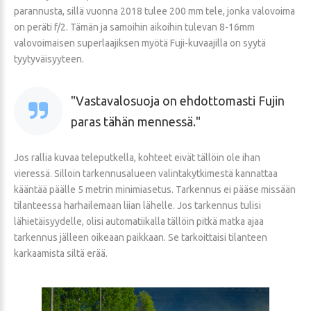
parannusta, sillä vuonna 2018 tulee 200 mm tele, jonka valovoima
on peräti f/2. Tämän ja samoihin aikoihin tulevan 8-16mm
valovoimaisen superlaajiksen myötä Fuji-kuvaajilla on syytä
tyytyväisyyteen.
Vastavalosuoja on ehdottomasti Fujin
paras tähän mennessä.
Jos rallia kuvaa teleputkella, kohteet eivät tällöin ole ihan
vieressä. Silloin tarkennusalueen valintakytkimestä kannattaa
kääntää päälle 5 metrin minimiasetus. Tarkennus ei pääse missään
tilanteessa harhailemaan liian lähelle. Jos tarkennus tulisi
lähietäisyydelle, olisi automatiikalla tällöin pitkä matka ajaa
tarkennus jälleen oikeaan paikkaan. Se tarkoittaisi tilanteen
karkaamista siltä erää.