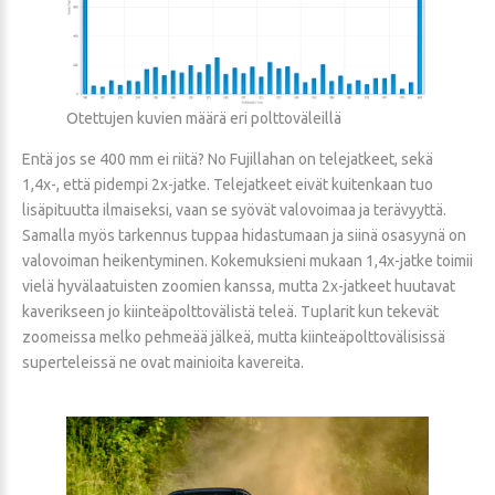
Otettujen kuvien määrä eri polttoväleillä
Entä jos se 400 mm ei riitä? No Fujillahan on telejatkeet, sekä
1,4x-, että pidempi 2x-jatke. Telejatkeet eivät kuitenkaan tuo
lisäpituutta ilmaiseksi, vaan se syövät valovoimaa ja terävyyttä.
Samalla myös tarkennus tuppaa hidastumaan ja siinä osasyynä on
valovoiman heikentyminen. Kokemuksieni mukaan 1,4x-jatke toimii
vielä hyvälaatuisten zoomien kanssa, mutta 2x-jatkeet huutavat
kaverikseen jo kiinteäpolttovälistä teleä. Tuplarit kun tekevät
zoomeissa melko pehmeää jälkeä, mutta kiinteäpolttovälisissä
superteleissä ne ovat mainioita kavereita.