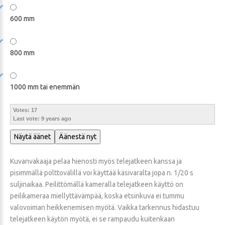
600 mm
800 mm
1000 mm tai enemmän
Votes: 17
Last vote: 9 years ago
Näytä äänet
Äänestä nyt
Kuvanvakaaja pelaa hienosti myös telejatkeen kanssa ja
pisimmällä polttovälillä voi käyttää käsivaralta jopa n. 1/20 s
suljinaikaa. Peilittömällä kameralla telejatkeen käyttö on
peilikameraa miellyttävämpää, koska etsinkuva ei tummu
valovoiman heikkenemisen myötä. Vaikka tarkennus hidastuu
telejatkeen käytön myötä, ei se rampaudu kuitenkaan