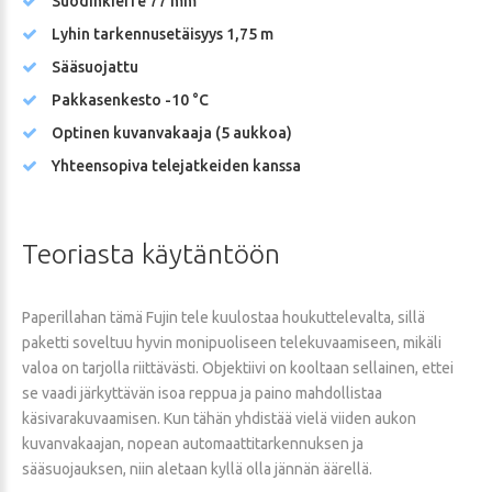
Suodinkierre 77 mm
Lyhin tarkennusetäisyys 1,75 m
Sääsuojattu
Pakkasenkesto -10 °C
Optinen kuvanvakaaja (5 aukkoa)
Yhteensopiva telejatkeiden kanssa
Teoriasta
käytäntöön
Paperillahan tämä Fujin tele kuulostaa houkuttelevalta, sillä
paketti soveltuu hyvin monipuoliseen telekuvaamiseen, mikäli
valoa on tarjolla riittävästi. Objektiivi on kooltaan sellainen, ettei
se vaadi järkyttävän isoa reppua ja paino mahdollistaa
käsivarakuvaamisen. Kun tähän yhdistää vielä viiden aukon
kuvanvakaajan, nopean automaattitarkennuksen ja
sääsuojauksen, niin aletaan kyllä olla jännän äärellä.