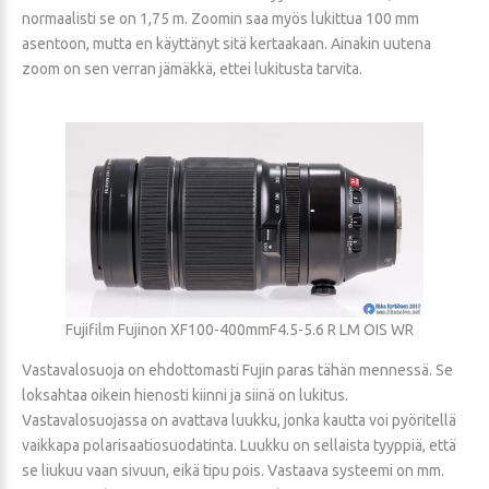
normaalisti se on 1,75 m. Zoomin saa myös lukittua 100 mm
asentoon, mutta en käyttänyt sitä kertaakaan. Ainakin uutena
zoom on sen verran jämäkkä, ettei lukitusta tarvita.
Fujifilm Fujinon XF100-400mmF4.5-5.6 R LM OIS WR
Vastavalosuoja on ehdottomasti Fujin paras tähän mennessä. Se
loksahtaa oikein hienosti kiinni ja siinä on lukitus.
Vastavalosuojassa on avattava luukku, jonka kautta voi pyöritellä
vaikkapa polarisaatiosuodatinta. Luukku on sellaista tyyppiä, että
se liukuu vaan sivuun, eikä tipu pois. Vastaava systeemi on mm.