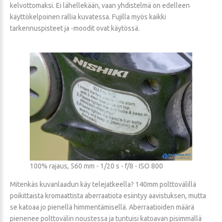
kelvottomaksi. Ei lähellekään, vaan yhdistelmä on edelleen
käyttökelpoinen rallia kuvatessa. Fujilla myös kaikki
tarkennuspisteet ja -moodit ovat käytössä.
100% rajaus, 560 mm - 1/20 s - f/8 - ISO 800
Mitenkäs kuvanlaadun käy telejatkeella? 140mm polttovälillä
poikittaista kromaattista aberraatiota esiintyy aavistuksen, mutta
se katoaa jo pienellä himmentämisellä. Aberraatioiden määrä
pienenee polttovälin noustessa ja tuntuisi katoavan pisimmällä