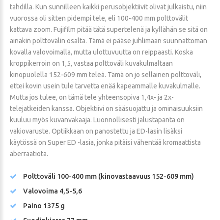
tahdilla. Kun sunnilleen kaikki perusobjektiivit olivat julkaistu, niin
vuorossa oli sitten pidempi tele, eli 100-400 mm polttovälit
kattava zoom. Fujifilm pitää tätä supertelenä ja kyllähän se sitä on
ainakin polttovälin osalta. Tämä ei pääse juhlimaan suunnattoman
kovalla valovoimalla, mutta ulottuvuutta on reippaasti. Koska
kroppikerroin on 1,5, vastaa polttoväli kuvakulmaltaan
kinopuolella 152-609 mm teleä. Tämä on jo sellainen polttoväli,
ettei kovin usein tule tarvetta enää kapeammalle kuvakulmalle.
Mutta jos tulee, on tämä tele yhteensopiva 1,4x- ja 2x-
telejatkeiden kanssa. Objektiivi on sääsuojattu ja ominaisuuksiin
kuuluu myös kuvanvakaaja. Luonnollisesti jalustapanta on
vakiovaruste. Optiikkaan on panostettu ja ED-lasin lisäksi
käytössä on Super ED -lasia, jonka pitäisi vähentää kromaattista
aberraatiota.
Polttoväli 100-400 mm (kinovastaavuus 152-609 mm)
Valovoima 4,5-5,6
Paino 1375 g