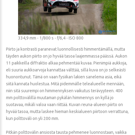
334,9 mm - 1/800 s - f/6,4 - ISO 800
Piirto ja kontrasti paranevat luonnollisesti himmentämällä, mutta
täyden aukon piirto on jo hyvää tasoa laajemmassa päässä. Aukon
11 paikkeilla diffraktio alkaa pehmentää kuvaa. Pienimpiä aukkoja,
eli suuria aukkoarvoja kannattaa välttää, sillä kuva on jo selkeästi
huonontunut. Tämä on vaan fysiikan lakien sanelema asia, eikä
siitä kannata huolestua. Mitä pidemmälle telealueelle mennään,
niin sitä suurempi on himmennyksen vaikutus terävyyteen. 400
mm polttovälillä muutaman pykälän himmennys on kyllä jo
suotavaa, mikäli valoa vaan riittää. Kuvan reuna-alueen piirto on
hyvää tasoa, mutta laskee hieman keskialueen piirtoon verrattuna,
kun polttoväli on yli 200 mm.
Pitkän polttovälin ansiosta tausta pehmenee luonnostaan, vaikka