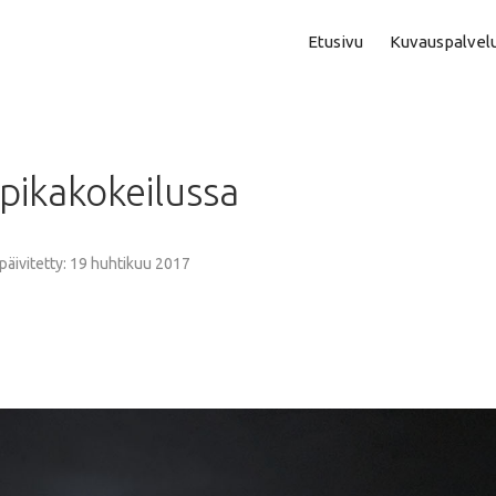
Etusivu
Kuvauspalvel
Asuntokuvaus
Aam
pikakokeilussa
Perhe- Ja Lapsikuvaus
Kok
Valmistujaiskuvaus
Puo
 päivitetty: 19 huhtikuu 2017
Juhla- Ja Tapahtumakuva
Mi
Hautajaiskuvaus
Vih
Yrityskuvaus
Vih