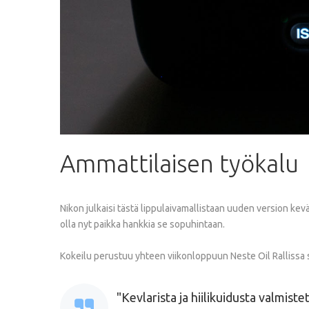
Ammattilaisen
työkalu
Nikon julkaisi tästä lippulaivamallistaan uuden version kev
olla nyt paikka hankkia se sopuhintaan.
Kokeilu perustuu yhteen viikonloppuun Neste Oil Rallissa 
Kevlarista ja hiilikuidusta valmist