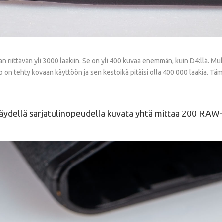
riittävän yli 3000 laakiin. Se on yli 400 kuvaa enemmän, kuin D4:llä. Mukan
sto on tehty kovaan käyttöön ja sen kestoikä pitäisi olla 400 000 laakia. T
 täydellä sarjatulinopeudella kuvata yhtä mittaa 200 RAW