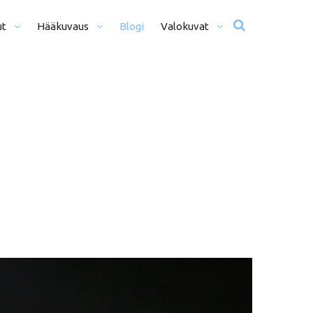
ut
Hääkuvaus
Blogi
Valokuvat
usta Iltaan (12+ H)
Hääkuvat
o Päivä (8h)
Moottoriurheilu
li Päivää (5h)
Matkailu
us
ljöömuotokuvaus
Sekalaiset
kiseremonia
kiminen + Miljöömuotokuvaus