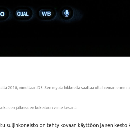
äällä 2016, nimeltään D5. Sen myötä liikkeellä saattaa olla hieman enemmän
sekä sen jälkeiseen kokeiluun viime kesänä.
ettu suljinkoneisto on tehty kovaan käyttöön ja sen kestoikä