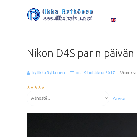
Nikon
D4S
parin
päivän
by Ilkka Rytkönen
on 19 huhtikuu 2017
Viimeksi
Käyttäjän
arvio:
Voit
5
/
5
arvioida