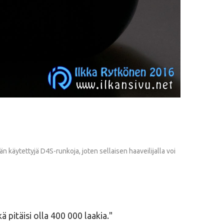
 käytettyjä D4S-runkoja, joten sellaisen haaveilijalla voi
 pitäisi olla 400 000 laakia.