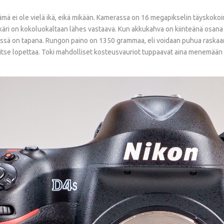
 tämä ei ole vielä ikä, eikä mikään. Kamerassa on 16 megapikselin täysko
kkäri on kokoluokaltaan lähes vastaava. Kun akkukahva on kiinteänä osana 
ssä on tapana. Rungon paino on 1350 grammaa, eli voidaan puhua raskaan
rvitse lopettaa. Toki mahdolliset kosteusvauriot tuppaavat aina menemään