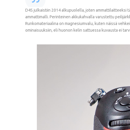
D4S julkaistiin 2014 alkupuolella, joten ammattilaitteeksi
ammattimalli. Perinteinen akkukahvalla varustettu peilijär
Runkomateriaalina on magnesiumvalu, kuten näissä vehkei
ominaisuuksiin, eli huonon kelin sattuessa kuvausta ei ta