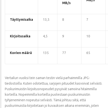
MB/s
MB/s
Täyttymisaika
13,5
8
7
Kirjoitusaika
4,5
9
10
Kuvien määrä
135
77
65
Vertailun vuoksi tein saman testin vielä parhaimmilla JPG-
tiedostoilla. Kuten odotettua, sarjojen pituudet kasvoivat selvästi.
Puskurimuistin kirjoitusnopeudet pysyivät samoina hitaimmilla
korteilla. Nopeimmilla korteilla puolestaan puskurimuistin
tyhjeneminen nopeutui selvästi. Tämä johtuu siitä, että
puskurimuistia kirjoitetaan jo kuvauksen aikana enemmän, joten