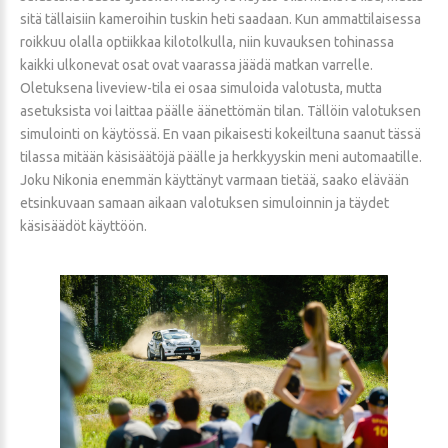
sitä tällaisiin kameroihin tuskin heti saadaan. Kun ammattilaisessa
roikkuu olalla optiikkaa kilotolkulla, niin kuvauksen tohinassa
kaikki ulkonevat osat ovat vaarassa jäädä matkan varrelle.
Oletuksena liveview-tila ei osaa simuloida valotusta, mutta
asetuksista voi laittaa päälle äänettömän tilan. Tällöin valotuksen
simulointi on käytössä. En vaan pikaisesti kokeiltuna saanut tässä
tilassa mitään käsisäätöjä päälle ja herkkyyskin meni automaatille.
Joku Nikonia enemmän käyttänyt varmaan tietää, saako elävään
etsinkuvaan samaan aikaan valotuksen simuloinnin ja täydet
käsisäädöt käyttöön.