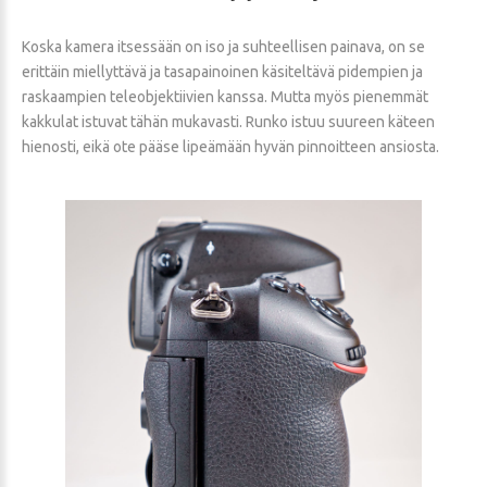
Koska kamera itsessään on iso ja suhteellisen painava, on se
erittäin miellyttävä ja tasapainoinen käsiteltävä pidempien ja
raskaampien teleobjektiivien kanssa. Mutta myös pienemmät
kakkulat istuvat tähän mukavasti. Runko istuu suureen käteen
hienosti, eikä ote pääse lipeämään hyvän pinnoitteen ansiosta.