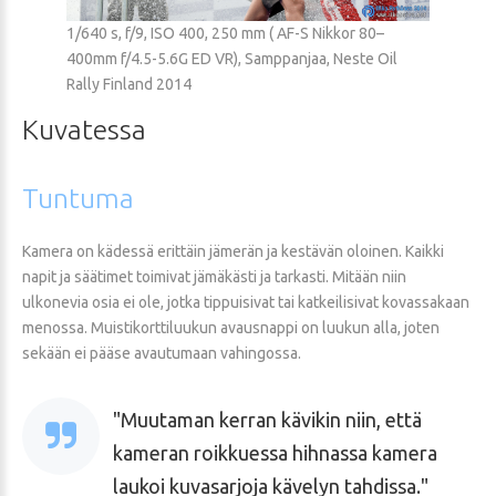
1/640 s, f/9, ISO 400, 250 mm ( AF-S Nikkor 80–
400mm f/4.5-5.6G ED VR), Samppanjaa, Neste Oil
Rally Finland 2014
Kuvatessa
Tuntuma
Kamera on kädessä erittäin jämerän ja kestävän oloinen. Kaikki
napit ja säätimet toimivat jämäkästi ja tarkasti. Mitään niin
ulkonevia osia ei ole, jotka tippuisivat tai katkeilisivat kovassakaan
menossa. Muistikorttiluukun avausnappi on luukun alla, joten
sekään ei pääse avautumaan vahingossa.
Muutaman kerran kävikin niin, että
kameran roikkuessa hihnassa kamera
laukoi kuvasarjoja kävelyn tahdissa.