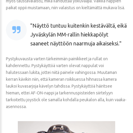
myös taustavalaistu, mikä ilahduttaa yökuvaajia. Vaikka nappien
paikat oppii muistamaan, niin valaistus on kieltämättä mukava lisä.
Näyttö tuntuu kuitenkin kestävältä, eikä
Jyväskylän MM-rallin hiekkapölyt
saaneet näyttöön naarmuja aikaiseksi.
Pystykuvausta varten tärkeimmän painikkeet ja rullat on
kahdennettu. Pystykäyttöä varten olevat nappulat voi
halutessaan lukita, jottei niitä painele vahingossa. Muutaman
kerran kävikin niin, että kameran roikkuessa hihnassa kamera
laukoi kuvasarjoja kävelyn tahdissa. Pystykäyttöä häiritsee
hieman, ettei AF-ON-nappi ja tarkennuspisteiden siirtelyyn
tarkoitettu joystick ole samalla kohdalla peukalon alla, kuin vaaka-
asennossa.