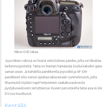
Nikon D4S takaa
Joysctikien välissä on lisänä vielä kolmas painike, jolla voi liikuttaa
tarkennuspistettä. Tämä on hieman hämäävää, koska kaksikin ajaisi
saman asian. Ja kahdella painikkeella joysctikit ja AF-ON-
painikkeet olisi voinut sijoittaa takaseinään symmetrisesti, jotta
lihasmuisti löytäisi napit helpommin vaakakuvauksesta
pystykuvaukseen siirryttäessä. Kuvien perusteella tämä asia ei ole
D5:ssa muuttunut.
Kentällä