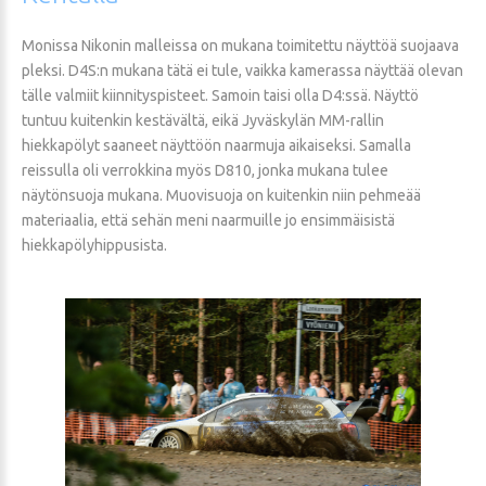
Monissa Nikonin malleissa on mukana toimitettu näyttöä suojaava
pleksi. D4S:n mukana tätä ei tule, vaikka kamerassa näyttää olevan
tälle valmiit kiinnityspisteet. Samoin taisi olla D4:ssä. Näyttö
tuntuu kuitenkin kestävältä, eikä Jyväskylän MM-rallin
hiekkapölyt saaneet näyttöön naarmuja aikaiseksi. Samalla
reissulla oli verrokkina myös D810, jonka mukana tulee
näytönsuoja mukana. Muovisuoja on kuitenkin niin pehmeää
materiaalia, että sehän meni naarmuille jo ensimmäisistä
hiekkapölyhippusista.