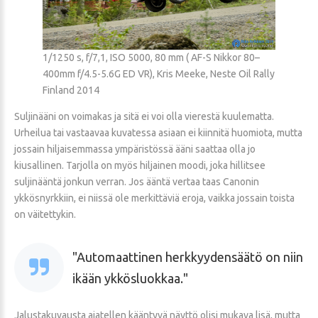
1/1250 s, f/7,1, ISO 5000, 80 mm ( AF-S Nikkor 80–
400mm f/4.5-5.6G ED VR), Kris Meeke, Neste Oil Rally
Finland 2014
Suljinääni on voimakas ja sitä ei voi olla vierestä kuulematta.
Urheilua tai vastaavaa kuvatessa asiaan ei kiinnitä huomiota, mutta
jossain hiljaisemmassa ympäristössä ääni saattaa olla jo
kiusallinen. Tarjolla on myös hiljainen moodi, joka hillitsee
suljinääntä jonkun verran. Jos ääntä vertaa taas Canonin
ykkösnyrkkiin, ei niissä ole merkittäviä eroja, vaikka jossain toista
on väitettykin.
Automaattinen herkkyydensäätö on niin
ikään ykkösluokkaa.
Jalustakuvausta ajatellen kääntyvä näyttö olisi mukava lisä, mutta