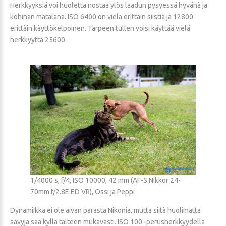
Herkkyyksiä voi huoletta nostaa ylös laadun pysyessä hyvänä ja
kohinan matalana. ISO 6400 on vielä erittäin siistiä ja 12800
erittäin käyttökelpoinen. Tarpeen tullen voisi käyttää vielä
herkkyyttä 25600.
1/4000 s, f/4, ISO 10000, 42 mm (AF-S Nikkor 24-
70mm f/2.8E ED VR), Ossi ja Peppi
Dynamiikka ei ole aivan parasta Nikonia, mutta siitä huolimatta
sävyjä saa kyllä talteen mukavasti. ISO 100 -perusherkkyydellä