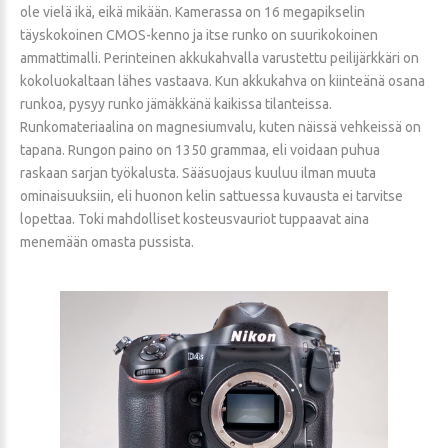
ole vielä ikä, eikä mikään. Kamerassa on 16 megapikselin
täyskokoinen CMOS-kenno ja itse runko on suurikokoinen
ammattimalli. Perinteinen akkukahvalla varustettu peilijärkkäri on
kokoluokaltaan lähes vastaava. Kun akkukahva on kiinteänä osana
runkoa, pysyy runko jämäkkänä kaikissa tilanteissa.
Runkomateriaalina on magnesiumvalu, kuten näissä vehkeissä on
tapana. Rungon paino on 1350 grammaa, eli voidaan puhua
raskaan sarjan työkalusta. Sääsuojaus kuuluu ilman muuta
ominaisuuksiin, eli huonon kelin sattuessa kuvausta ei tarvitse
lopettaa. Toki mahdolliset kosteusvauriot tuppaavat aina
menemään omasta pussista.