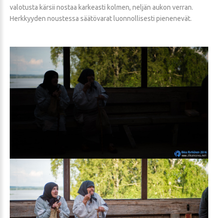
valotusta kärsii nostaa karkeasti kolmen, neljän aukon verran.
Herkkyyden noustessa säätövarat luonnollisesti pienenevät.