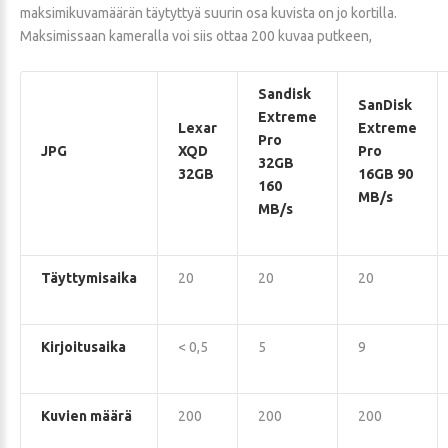
maksimikuvamäärän täytyttyä suurin osa kuvista on jo kortilla.
Maksimissaan kameralla voi siis ottaa 200 kuvaa putkeen,
Sandisk
SanDisk
Extreme
Lexar
Extreme
Pro
JPG
XQD
Pro
32GB
32GB
16GB 90
160
MB/s
MB/s
Täyttymisaika
20
20
20
Kirjoitusaika
< 0,5
5
9
Kuvien määrä
200
200
200