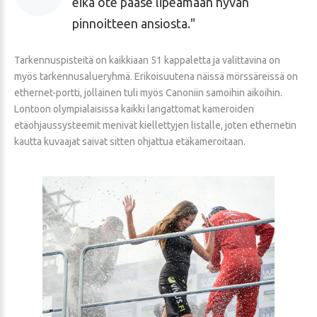
eikä ote pääse lipeämään hyvän
pinnoitteen ansiosta.
Tarkennuspisteitä on kaikkiaan 51 kappaletta ja valittavina on
myös tarkennusalueryhmä. Erikoisuutena näissä mörssäreissä on
ethernet-portti, jollainen tuli myös Canoniin samoihin aikoihin.
Lontoon olympialaisissa kaikki langattomat kameroiden
etäohjaussysteemit menivät kiellettyjen listalle, joten ethernetin
kautta kuvaajat saivat sitten ohjattua etäkameroitaan.