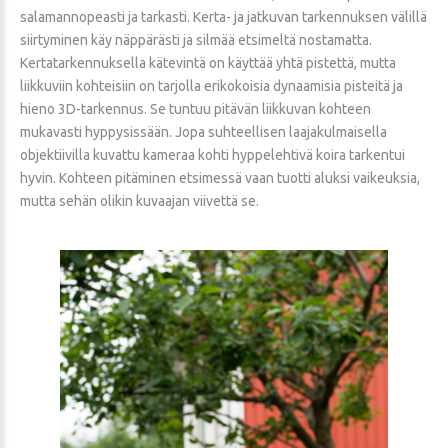
salamannopeasti ja tarkasti. Kerta- ja jatkuvan tarkennuksen välillä
siirtyminen käy näppärästi ja silmää etsimeltä nostamatta.
Kertatarkennuksella kätevintä on käyttää yhtä pistettä, mutta
liikkuviin kohteisiin on tarjolla erikokoisia dynaamisia pisteitä ja
hieno 3D-tarkennus. Se tuntuu pitävän liikkuvan kohteen
mukavasti hyppysissään. Jopa suhteellisen laajakulmaisella
objektiivilla kuvattu kameraa kohti hyppelehtivä koira tarkentui
hyvin. Kohteen pitäminen etsimessä vaan tuotti aluksi vaikeuksia,
mutta sehän olikin kuvaajan viivettä se.