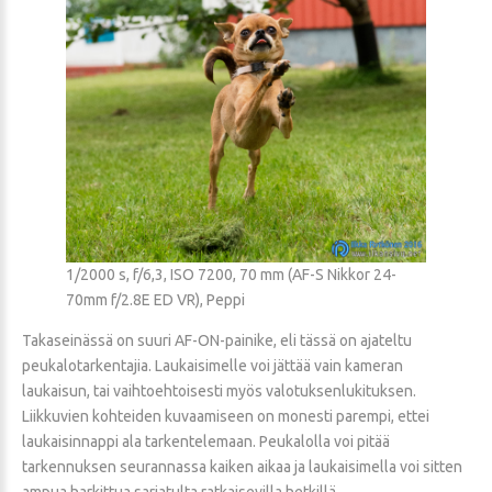
1/2000 s, f/6,3, ISO 7200, 70 mm (AF-S Nikkor 24-
70mm f/2.8E ED VR), Peppi
Takaseinässä on suuri AF-ON-painike, eli tässä on ajateltu
peukalotarkentajia. Laukaisimelle voi jättää vain kameran
laukaisun, tai vaihtoehtoisesti myös valotuksenlukituksen.
Liikkuvien kohteiden kuvaamiseen on monesti parempi, ettei
laukaisinnappi ala tarkentelemaan. Peukalolla voi pitää
tarkennuksen seurannassa kaiken aikaa ja laukaisimella voi sitten
ampua harkittua sarjatulta ratkaisevilla hetkillä.