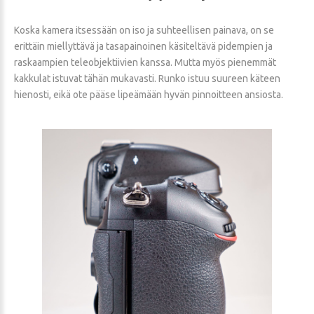
Koska kamera itsessään on iso ja suhteellisen painava, on se
erittäin miellyttävä ja tasapainoinen käsiteltävä pidempien ja
raskaampien teleobjektiivien kanssa. Mutta myös pienemmät
kakkulat istuvat tähän mukavasti. Runko istuu suureen käteen
hienosti, eikä ote pääse lipeämään hyvän pinnoitteen ansiosta.