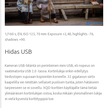
1/160 s, f/4, ISO 125, 70 mm: Exposure +2,40, highlights -76,
shadows +90.
Hidas
USB
Kameran USB-liitäntä on perinteinen mini-USB, eli nopeus on
vaatimatonta USB 2.0 -tasoa. Kortinlukija onkin edellytys
tiedostojen sujuvaan kopiointiin koneelle. 32 gigatavun siirto
kaapelilla vie nimittäin sellaiset puolisen tuntia, joten hätäiseen
tarpeeseen se ei sovellu. XQD-korttien käyttäjälle tämä tietää
ylimääräisen kortinlukijan ostoa, koska mikään yleismallinen lukija
ei vielä kyseistä korttityyppiä tue.