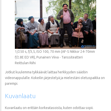
1/250 s, f/3,5, ISO 100, 70 mm (AF-S Nikkor 24-70mm
f/2.8E ED VR), Punainen Viiva - Tanssiteatteri
Reittulan Riihi
Jotkut kuulemma tykkäävät laittaa herkkyyden säädön
videonappulalle. Kokeilin järjestelyä ja mielestäni oletuspaikka on
parempi.
Kuvanlaatu
Kuvanlaatu on erittäin korkeatasoista, kuten odottaa sopii.