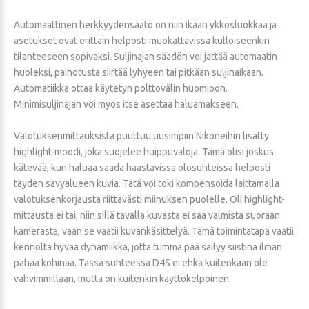
Automaattinen herkkyydensäätö on niin ikään ykkösluokkaa ja
asetukset ovat erittäin helposti muokattavissa kulloiseenkin
tilanteeseen sopivaksi. Suljinajan säädön voi jättää automaatin
huoleksi, painotusta siirtää lyhyeen tai pitkään suljinaikaan.
Automatiikka ottaa käytetyn polttovälin huomioon.
Minimisuljinajan voi myös itse asettaa haluamakseen.
Valotuksenmittauksista puuttuu uusimpiin Nikoneihin lisätty
highlight-moodi, joka suojelee huippuvaloja. Tämä olisi joskus
kätevää, kun haluaa saada haastavissa olosuhteissa helposti
täyden sävyalueen kuvia. Tätä voi toki kompensoida laittamalla
valotuksenkorjausta riittävästi miinuksen puolelle. Oli highlight-
mittausta ei tai, niin sillä tavalla kuvasta ei saa valmista suoraan
kamerasta, vaan se vaatii kuvankäsittelyä. Tämä toimintatapa vaatii
kennolta hyvää dynamiikka, jotta tumma pää säilyy siistinä ilman
pahaa kohinaa. Tässä suhteessa D4S ei ehkä kuitenkaan ole
vahvimmillaan, mutta on kuitenkin käyttökelpoinen.