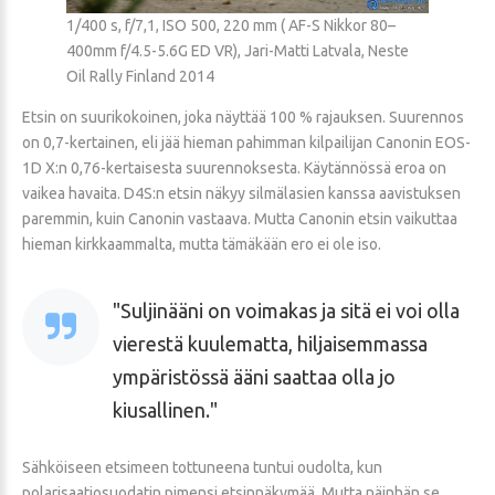
1/400 s, f/7,1, ISO 500, 220 mm ( AF-S Nikkor 80–
400mm f/4.5-5.6G ED VR), Jari-Matti Latvala, Neste
Oil Rally Finland 2014
Etsin on suurikokoinen, joka näyttää 100 % rajauksen. Suurennos
on 0,7-kertainen, eli jää hieman pahimman kilpailijan Canonin EOS-
1D X:n 0,76-kertaisesta suurennoksesta. Käytännössä eroa on
vaikea havaita. D4S:n etsin näkyy silmälasien kanssa aavistuksen
paremmin, kuin Canonin vastaava. Mutta Canonin etsin vaikuttaa
hieman kirkkaammalta, mutta tämäkään ero ei ole iso.
Suljinääni on voimakas ja sitä ei voi olla
vierestä kuulematta, hiljaisemmassa
ympäristössä ääni saattaa olla jo
kiusallinen.
Sähköiseen etsimeen tottuneena tuntui oudolta, kun
polarisaatiosuodatin pimensi etsinnäkymää. Mutta näinhän se