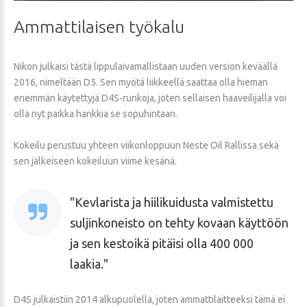
Ammattilaisen
työkalu
Nikon julkaisi tästä lippulaivamallistaan uuden version keväällä
2016, nimeltään D5. Sen myötä liikkeellä saattaa olla hieman
enemmän käytettyjä D4S-runkoja, joten sellaisen haaveilijalla voi
olla nyt paikka hankkia se sopuhintaan.
Kokeilu perustuu yhteen viikonloppuun Neste Oil Rallissa sekä
sen jälkeiseen kokeiluun viime kesänä.
Kevlarista ja hiilikuidusta valmistettu
suljinkoneisto on tehty kovaan käyttöön
ja sen kestoikä pitäisi olla 400 000
laakia.
D4S julkaistiin 2014 alkupuolella, joten ammattilaitteeksi tämä ei