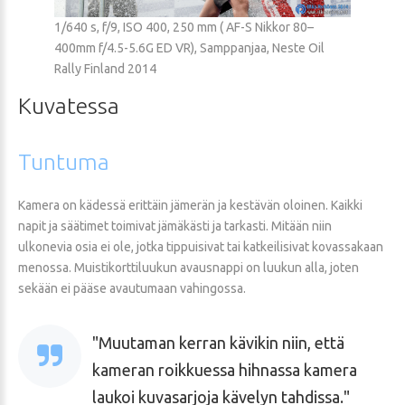
1/640 s, f/9, ISO 400, 250 mm ( AF-S Nikkor 80–
400mm f/4.5-5.6G ED VR), Samppanjaa, Neste Oil
Rally Finland 2014
Kuvatessa
Tuntuma
Kamera on kädessä erittäin jämerän ja kestävän oloinen. Kaikki
napit ja säätimet toimivat jämäkästi ja tarkasti. Mitään niin
ulkonevia osia ei ole, jotka tippuisivat tai katkeilisivat kovassakaan
menossa. Muistikorttiluukun avausnappi on luukun alla, joten
sekään ei pääse avautumaan vahingossa.
Muutaman kerran kävikin niin, että
kameran roikkuessa hihnassa kamera
laukoi kuvasarjoja kävelyn tahdissa.