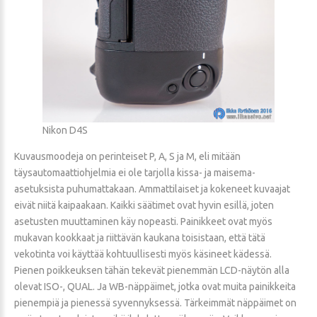
Nikon D4S
Kuvausmoodeja on perinteiset P, A, S ja M, eli mitään
täysautomaattiohjelmia ei ole tarjolla kissa- ja maisema-
asetuksista puhumattakaan. Ammattilaiset ja kokeneet kuvaajat
eivät niitä kaipaakaan. Kaikki säätimet ovat hyvin esillä, joten
asetusten muuttaminen käy nopeasti. Painikkeet ovat myös
mukavan kookkaat ja riittävän kaukana toisistaan, että tätä
vekotinta voi käyttää kohtuullisesti myös käsineet kädessä.
Pienen poikkeuksen tähän tekevät pienemmän LCD-näytön alla
olevat ISO-, QUAL. Ja WB-näppäimet, jotka ovat muita painikkeita
pienempiä ja pienessä syvennyksessä. Tärkeimmät näppäimet on