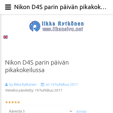
Nikon D4S parin päivän pikakokeilussa - Valokuvaaja Ilkka Rytkönen
Nikon
D4S
parin
päivän
pikakokeilussa
by Ilkka Rytkönen
on 19 huhtikuu 2017
Viimeksi päivitetty: 19 huhtikuu 2017
Käyttäjän
arvio:
Voit
5
/
5