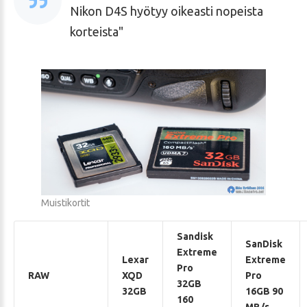
Nikon D4S hyötyy oikeasti nopeista
korteista
Muistikortit
Sandisk
SanDisk
Extreme
Lexar
Extreme
Pro
RAW
XQD
Pro
32GB
32GB
16GB 90
160