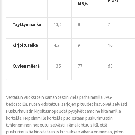
MB/s
MB/s
Täyttymisaika
13,5
8
7
Kirjoitusaika
4,5
9
10
Kuvien määrä
135
77
65
Vertailun vuoksi tein saman testin vielä parhaimmilla JPG-
tiedostoilla. Kuten odotettua, sarjojen pituudet kasvoivat selvästi.
Puskurimuistin kirjoitusnopeudet pysyivät samoina hitaimmilla
korteilla. Nopeimmilla korteilla puolestaan puskurimuistin
tyhjeneminen nopeutui selvästi. Tämä johtuu siitä, että
puskurimuistia kirjoitetaan jo kuvauksen aikana enemmän, joten