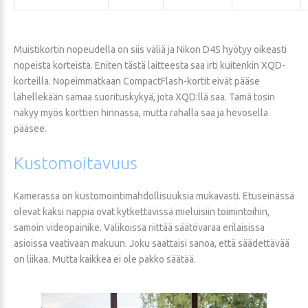
Muistikortin nopeudella on siis väliä ja Nikon D4S hyötyy oikeasti
nopeista korteista. Eniten tästä laitteesta saa irti kuitenkin XQD-
korteilla. Nopeimmatkaan CompactFlash-kortit eivät pääse
lähellekään samaa suorituskykyä, jota XQD:llä saa. Tämä tosin
näkyy myös korttien hinnassa, mutta rahalla saa ja hevosella
pääsee.
Kustomoitavuus
Kamerassa on kustomointimahdollisuuksia mukavasti. Etuseinässä
olevat kaksi nappia ovat kytkettävissä mieluisiin toimintoihin,
samoin videopainike. Valikoissa riittää säätövaraa erilaisissa
asioissa vaativaan makuun. Joku saattaisi sanoa, että säädettävää
on liikaa. Mutta kaikkea ei ole pakko säätää.