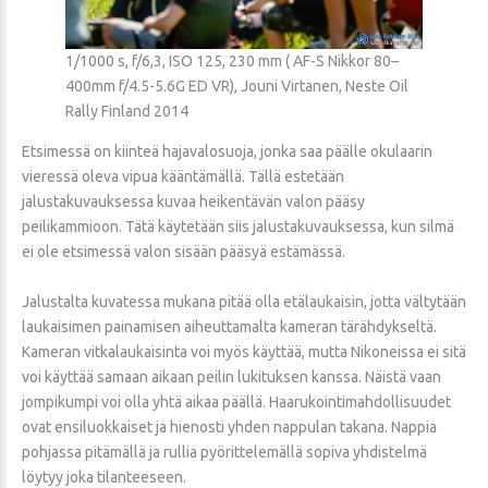
1/1000 s, f/6,3, ISO 125, 230 mm ( AF-S Nikkor 80–
400mm f/4.5-5.6G ED VR), Jouni Virtanen, Neste Oil
Rally Finland 2014
Etsimessä on kiinteä hajavalosuoja, jonka saa päälle okulaarin
vieressä oleva vipua kääntämällä. Tällä estetään
jalustakuvauksessa kuvaa heikentävän valon pääsy
peilikammioon. Tätä käytetään siis jalustakuvauksessa, kun silmä
ei ole etsimessä valon sisään pääsyä estämässä.
Jalustalta kuvatessa mukana pitää olla etälaukaisin, jotta vältytään
laukaisimen painamisen aiheuttamalta kameran tärähdykseltä.
Kameran vitkalaukaisinta voi myös käyttää, mutta Nikoneissa ei sitä
voi käyttää samaan aikaan peilin lukituksen kanssa. Näistä vaan
jompikumpi voi olla yhtä aikaa päällä. Haarukointimahdollisuudet
ovat ensiluokkaiset ja hienosti yhden nappulan takana. Nappia
pohjassa pitämällä ja rullia pyörittelemällä sopiva yhdistelmä
löytyy joka tilanteeseen.