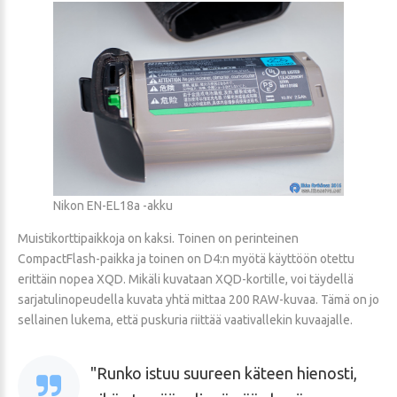
Nikon EN-EL18a -akku
Muistikorttipaikkoja on kaksi. Toinen on perinteinen
CompactFlash-paikka ja toinen on D4:n myötä käyttöön otettu
erittäin nopea XQD. Mikäli kuvataan XQD-kortille, voi täydellä
sarjatulinopeudella kuvata yhtä mittaa 200 RAW-kuvaa. Tämä on jo
sellainen lukema, että puskuria riittää vaativallekin kuvaajalle.
Runko istuu suureen käteen hienosti,