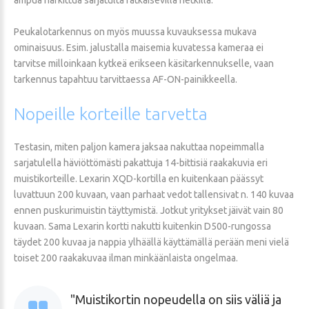
Peukalotarkennus on myös muussa kuvauksessa mukava
ominaisuus. Esim. jalustalla maisemia kuvatessa kameraa ei
tarvitse milloinkaan kytkeä erikseen käsitarkennukselle, vaan
tarkennus tapahtuu tarvittaessa AF-ON-painikkeella.
Nopeille
korteille
tarvetta
Testasin, miten paljon kamera jaksaa nakuttaa nopeimmalla
sarjatulella häviöttömästi pakattuja 14-bittisiä raakakuvia eri
muistikorteille. Lexarin XQD-kortilla en kuitenkaan päässyt
luvattuun 200 kuvaan, vaan parhaat vedot tallensivat n. 140 kuvaa
ennen puskurimuistin täyttymistä. Jotkut yritykset jäivät vain 80
kuvaan. Sama Lexarin kortti nakutti kuitenkin D500-rungossa
täydet 200 kuvaa ja nappia ylhäällä käyttämällä perään meni vielä
toiset 200 raakakuvaa ilman minkäänlaista ongelmaa.
Muistikortin nopeudella on siis väliä ja