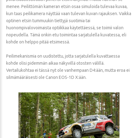
menee. Peilittömän kameran etsin osaa simuloida tulevaa kuvaa,
kun taas peilikamera näyttää vaan tulevan kuvan rajauksen. Vaikka
optinen etsin tummuukin tiettyjä suotimia tai
huonompivalovoimaista optiikkaa käytettäessä, se toimii valon
nopeudella. Tämä onkin etu toimintaa sarjatulella kuvatessa, eli
kohde on helppo pitää etsimessä.
Peilimekanismia on uudistettu, jotta sarjatulella kuvattaessa
kohde olisi pidemmän aikaa näkyvillä otosten välillä.
Vertailukohtaa ei tässä nyt ole vanhempaan D4:ään, mutta eroa ei
silmämääräisesti ole Canon EOS-1D X:ään.