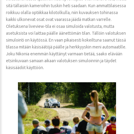
sitä tällaisiin kameroihin tuskin heti saadaan. Kun ammattilaisessa
roikkuu olalla optiikkaa kilotolkulla, niin kuvauksen tohinassa
kaikki ulkonevat osat ovat vaarassa jäädä matkan varrelle.
Oletuksena liveview-tila ei osaa simuloida valotusta, mutta
asetuksista voi laittaa päälle äänettömän tilan. Tällöin valotuksen
simulointi on käytössä. En vaan pikaisesti kokeiltuna saanut tässä
tilassa mitään käsisäätöjä päälle ja herkkyyskin meni automaatille.
Joku Nikonia enemmän käyttänyt varmaan tietää, saako elävään
etsinkuvaan samaan aikaan valotuksen simuloinnin ja täydet
käsisäädöt käyttöön.