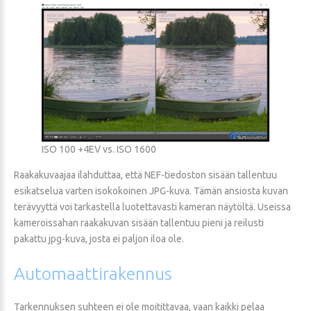
ISO 100 +4EV vs. ISO 1600
Raakakuvaajaa ilahduttaa, että NEF-tiedoston sisään tallentuu
esikatselua varten isokokoinen JPG-kuva. Tämän ansiosta kuvan
terävyyttä voi tarkastella luotettavasti kameran näytöltä. Useissa
kameroissahan raakakuvan sisään tallentuu pieni ja reilusti
pakattu jpg-kuva, josta ei paljon iloa ole.
Automaattirakennus
Tarkennuksen suhteen ei ole moitittavaa, vaan kaikki pelaa