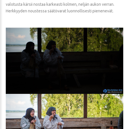
valotusta kärsii nostaa karkeasti kolmen, neljän aukon verran.
Herkkyyden noustessa säätövarat luonnollisesti pienenevät.