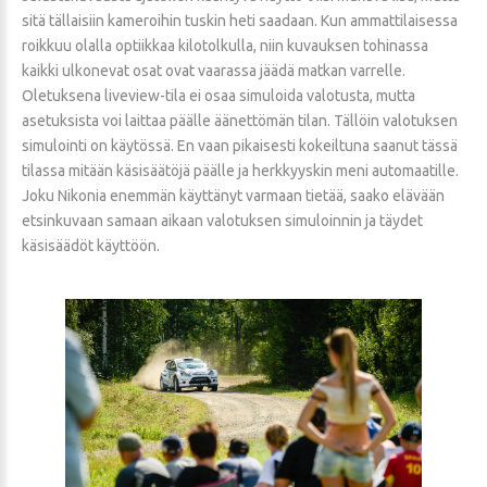
sitä tällaisiin kameroihin tuskin heti saadaan. Kun ammattilaisessa
roikkuu olalla optiikkaa kilotolkulla, niin kuvauksen tohinassa
kaikki ulkonevat osat ovat vaarassa jäädä matkan varrelle.
Oletuksena liveview-tila ei osaa simuloida valotusta, mutta
asetuksista voi laittaa päälle äänettömän tilan. Tällöin valotuksen
simulointi on käytössä. En vaan pikaisesti kokeiltuna saanut tässä
tilassa mitään käsisäätöjä päälle ja herkkyyskin meni automaatille.
Joku Nikonia enemmän käyttänyt varmaan tietää, saako elävään
etsinkuvaan samaan aikaan valotuksen simuloinnin ja täydet
käsisäädöt käyttöön.