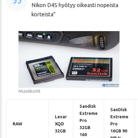
Nikon D4S hyötyy oikeasti nopeista
korteista
Muistikortit
Sandisk
SanDisk
Extreme
Lexar
Extreme
Pro
RAW
XQD
Pro
32GB
32GB
16GB 90
160