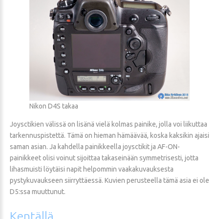
Nikon D4S takaa
Joysctikien välissä on lisänä vielä kolmas painike, jolla voi liikuttaa
tarkennuspistettä. Tämä on hieman hämäävää, koska kaksikin ajaisi
saman asian. Ja kahdella painikkeella joysctikit ja AF-ON-
painikkeet olisi voinut sijoittaa takaseinään symmetrisesti, jotta
lihasmuisti löytäisi napit helpommin vaakakuvauksesta
pystykuvaukseen siirryttäessä. Kuvien perusteella tämä asia ei ole
D5:ssa muuttunut.
Kentällä