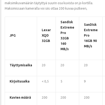
maksimikuvamäärän täytyttyä suurin osa kuvista on jo kortilla.
Maksimissaan kameralla voi siis ottaa 200 kuvaa putkeen,
Sandisk
SanDisk
Extreme
Lexar
Extreme
Pro
JPG
XQD
Pro
32GB
32GB
16GB 90
160
MB/s
MB/s
Täyttymisaika
20
20
20
Kirjoitusaika
< 0,5
5
9
Kuvien määrä
200
200
200