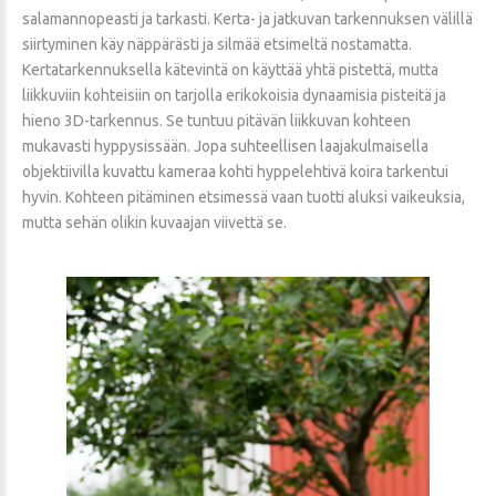
salamannopeasti ja tarkasti. Kerta- ja jatkuvan tarkennuksen välillä
siirtyminen käy näppärästi ja silmää etsimeltä nostamatta.
Kertatarkennuksella kätevintä on käyttää yhtä pistettä, mutta
liikkuviin kohteisiin on tarjolla erikokoisia dynaamisia pisteitä ja
hieno 3D-tarkennus. Se tuntuu pitävän liikkuvan kohteen
mukavasti hyppysissään. Jopa suhteellisen laajakulmaisella
objektiivilla kuvattu kameraa kohti hyppelehtivä koira tarkentui
hyvin. Kohteen pitäminen etsimessä vaan tuotti aluksi vaikeuksia,
mutta sehän olikin kuvaajan viivettä se.