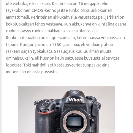
ole vielä ikä, eikä mikään. Kamerassa on 16 megapikselin
täyskokoinen CMOS-kenno ja itse runko on suurikokoinen
ammattimalli. Perinteinen akkukahvalla varustettu peilijärkkäri on
kokoluokaltaan lähes vastaava. Kun akkukahva on kiinteänä osana
runkoa, pysyy runko jämäkkänä kaikissa tilanteissa.
Runkomateriaalina on magnesiumvalu, kuten näissä vehkeissä on
tapana. Rungon paino on 1350 grammaa, eli voidaan puhua
raskaan sarjan työkalusta. Sääsuojaus kuuluu ilman muuta
ominaisuuksiin, eli huonon kelin sattuessa kuvausta ei tarvitse
lopettaa. Toki mahdolliset kosteusvauriot tuppaavat aina
menemään omasta pussista.