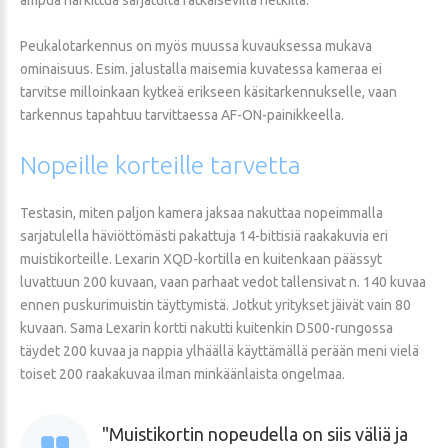
Peukalotarkennus on myös muussa kuvauksessa mukava
ominaisuus. Esim. jalustalla maisemia kuvatessa kameraa ei
tarvitse milloinkaan kytkeä erikseen käsitarkennukselle, vaan
tarkennus tapahtuu tarvittaessa AF-ON-painikkeella.
Nopeille
korteille
tarvetta
Testasin, miten paljon kamera jaksaa nakuttaa nopeimmalla
sarjatulella häviöttömästi pakattuja 14-bittisiä raakakuvia eri
muistikorteille. Lexarin XQD-kortilla en kuitenkaan päässyt
luvattuun 200 kuvaan, vaan parhaat vedot tallensivat n. 140 kuvaa
ennen puskurimuistin täyttymistä. Jotkut yritykset jäivät vain 80
kuvaan. Sama Lexarin kortti nakutti kuitenkin D500-rungossa
täydet 200 kuvaa ja nappia ylhäällä käyttämällä perään meni vielä
toiset 200 raakakuvaa ilman minkäänlaista ongelmaa.
Muistikortin nopeudella on siis väliä ja