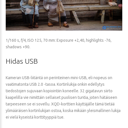
1/160 s, f/4, ISO 125, 70 mm: Exposure +2,40, highlights -76,
shadows +90.
Hidas
USB
Kameran USB-liitäntä on perinteinen mini-USB, eli nopeus on
vaatimatonta USB 2.0 -tasoa. Kortinlukija onkin edellytys
tiedostojen sujuvaan kopiointiin koneelle. 32 gigatavun siirto
kaapelilla vie nimittäin sellaiset puolisen tuntia, joten hätäiseen
tarpeeseen se ei sovellu. XQD-korttien käyttäjälle tämä tietää
ylimääräisen kortinlukijan ostoa, koska mikään yleismallinen lukija
ei vielä kyseistä korttityyppiä tue.