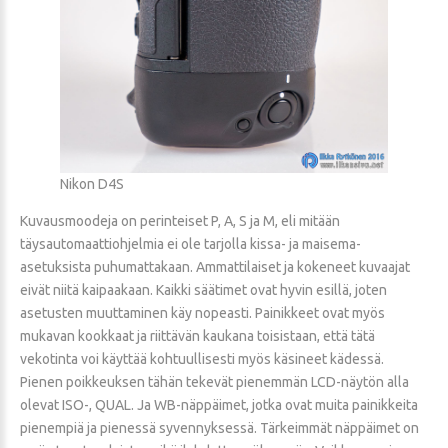
Nikon D4S
Kuvausmoodeja on perinteiset P, A, S ja M, eli mitään
täysautomaattiohjelmia ei ole tarjolla kissa- ja maisema-
asetuksista puhumattakaan. Ammattilaiset ja kokeneet kuvaajat
eivät niitä kaipaakaan. Kaikki säätimet ovat hyvin esillä, joten
asetusten muuttaminen käy nopeasti. Painikkeet ovat myös
mukavan kookkaat ja riittävän kaukana toisistaan, että tätä
vekotinta voi käyttää kohtuullisesti myös käsineet kädessä.
Pienen poikkeuksen tähän tekevät pienemmän LCD-näytön alla
olevat ISO-, QUAL. Ja WB-näppäimet, jotka ovat muita painikkeita
pienempiä ja pienessä syvennyksessä. Tärkeimmät näppäimet on