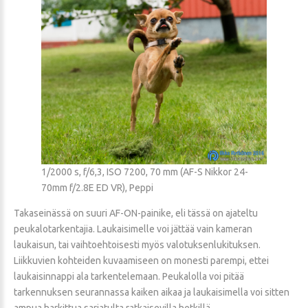
1/2000 s, f/6,3, ISO 7200, 70 mm (AF-S Nikkor 24-
70mm f/2.8E ED VR), Peppi
Takaseinässä on suuri AF-ON-painike, eli tässä on ajateltu
peukalotarkentajia. Laukaisimelle voi jättää vain kameran
laukaisun, tai vaihtoehtoisesti myös valotuksenlukituksen.
Liikkuvien kohteiden kuvaamiseen on monesti parempi, ettei
laukaisinnappi ala tarkentelemaan. Peukalolla voi pitää
tarkennuksen seurannassa kaiken aikaa ja laukaisimella voi sitten
ampua harkittua sarjatulta ratkaisevilla hetkillä.