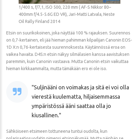
1/400 s, f/7,1, ISO 500, 220 mm ( AF-S Nikkor 80–
400mm f/4.5-5.6G ED VR), Jari-Matti Latvala, Neste
Oil Rally Finland 2014
Etsin on suurikokoinen, joka näyttää 100 % rajauksen. Suurennos
on 0,7-kertainen, eli jää hieman pahimman kilpailijan Canonin EOS-
1D X:n 0,76-kertaisesta suurennoksesta. Käytännössä eroa on
vaikea havaita. D4S:n etsin näkyy silmälasien kanssa aavistuksen
paremmin, kuin Canonin vastaava. Mutta Canonin etsin vaikuttaa
hieman kirkkaammalta, mutta tämäkään ero ei ole iso.
Suljinääni on voimakas ja sitä ei voi olla
vierestä kuulematta, hiljaisemmassa
ympäristössä ääni saattaa olla jo
kiusallinen.
Sähköiseen etsimeen tottuneena tuntui oudolta, kun
polarisaatiosuodatin pimensi etsinnäkymää. Mutta näinhän se