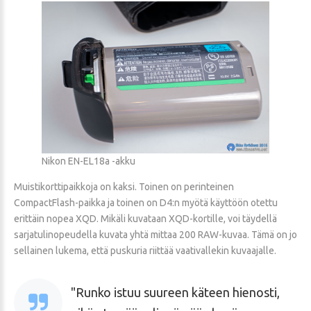
Nikon EN-EL18a -akku
Muistikorttipaikkoja on kaksi. Toinen on perinteinen
CompactFlash-paikka ja toinen on D4:n myötä käyttöön otettu
erittäin nopea XQD. Mikäli kuvataan XQD-kortille, voi täydellä
sarjatulinopeudella kuvata yhtä mittaa 200 RAW-kuvaa. Tämä on jo
sellainen lukema, että puskuria riittää vaativallekin kuvaajalle.
Runko istuu suureen käteen hienosti,