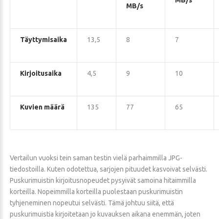
MB/s
MB/s
Täyttymisaika
13,5
8
7
Kirjoitusaika
4,5
9
10
Kuvien määrä
135
77
65
Vertailun vuoksi tein saman testin vielä parhaimmilla JPG-
tiedostoilla. Kuten odotettua, sarjojen pituudet kasvoivat selvästi.
Puskurimuistin kirjoitusnopeudet pysyivät samoina hitaimmilla
korteilla. Nopeimmilla korteilla puolestaan puskurimuistin
tyhjeneminen nopeutui selvästi. Tämä johtuu siitä, että
puskurimuistia kirjoitetaan jo kuvauksen aikana enemmän, joten