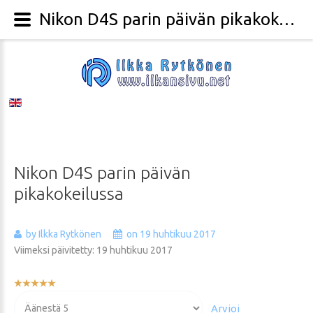
Nikon D4S parin päivän pikakokeilussa - Valokuvaaja Ilkka Rytkönen
Nikon
D4S
parin
päivän
pikakokeilussa
by Ilkka Rytkönen
on 19 huhtikuu 2017
Viimeksi päivitetty: 19 huhtikuu 2017
Käyttäjän
arvio:
Voit
5
/
5