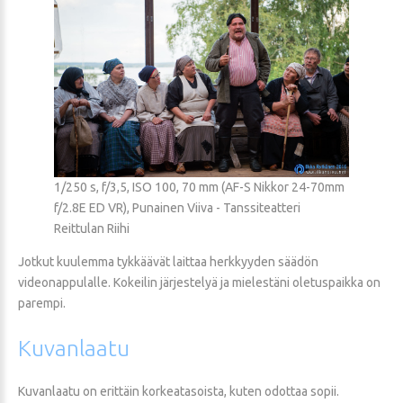
1/250 s, f/3,5, ISO 100, 70 mm (AF-S Nikkor 24-70mm
f/2.8E ED VR), Punainen Viiva - Tanssiteatteri
Reittulan Riihi
Jotkut kuulemma tykkäävät laittaa herkkyyden säädön
videonappulalle. Kokeilin järjestelyä ja mielestäni oletuspaikka on
parempi.
Kuvanlaatu
Kuvanlaatu on erittäin korkeatasoista, kuten odottaa sopii.