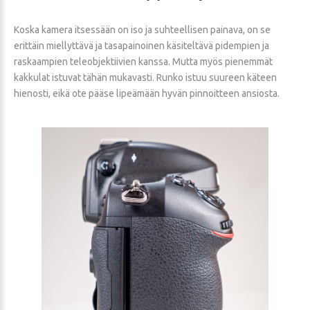
Koska kamera itsessään on iso ja suhteellisen painava, on se
erittäin miellyttävä ja tasapainoinen käsiteltävä pidempien ja
raskaampien teleobjektiivien kanssa. Mutta myös pienemmät
kakkulat istuvat tähän mukavasti. Runko istuu suureen käteen
hienosti, eikä ote pääse lipeämään hyvän pinnoitteen ansiosta.