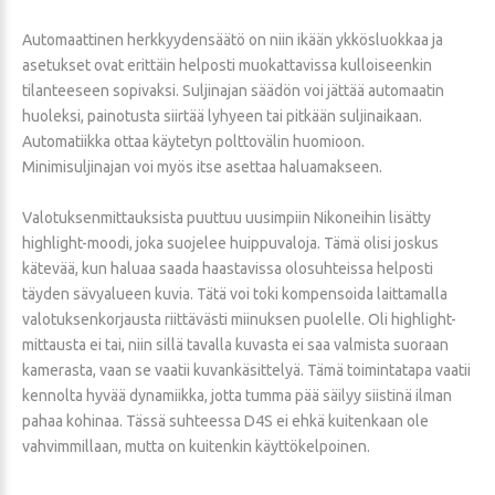
Automaattinen herkkyydensäätö on niin ikään ykkösluokkaa ja
asetukset ovat erittäin helposti muokattavissa kulloiseenkin
tilanteeseen sopivaksi. Suljinajan säädön voi jättää automaatin
huoleksi, painotusta siirtää lyhyeen tai pitkään suljinaikaan.
Automatiikka ottaa käytetyn polttovälin huomioon.
Minimisuljinajan voi myös itse asettaa haluamakseen.
Valotuksenmittauksista puuttuu uusimpiin Nikoneihin lisätty
highlight-moodi, joka suojelee huippuvaloja. Tämä olisi joskus
kätevää, kun haluaa saada haastavissa olosuhteissa helposti
täyden sävyalueen kuvia. Tätä voi toki kompensoida laittamalla
valotuksenkorjausta riittävästi miinuksen puolelle. Oli highlight-
mittausta ei tai, niin sillä tavalla kuvasta ei saa valmista suoraan
kamerasta, vaan se vaatii kuvankäsittelyä. Tämä toimintatapa vaatii
kennolta hyvää dynamiikka, jotta tumma pää säilyy siistinä ilman
pahaa kohinaa. Tässä suhteessa D4S ei ehkä kuitenkaan ole
vahvimmillaan, mutta on kuitenkin käyttökelpoinen.