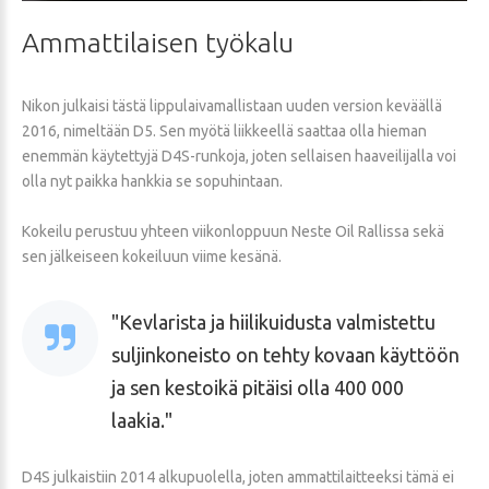
Ammattilaisen
työkalu
Nikon julkaisi tästä lippulaivamallistaan uuden version keväällä
2016, nimeltään D5. Sen myötä liikkeellä saattaa olla hieman
enemmän käytettyjä D4S-runkoja, joten sellaisen haaveilijalla voi
olla nyt paikka hankkia se sopuhintaan.
Kokeilu perustuu yhteen viikonloppuun Neste Oil Rallissa sekä
sen jälkeiseen kokeiluun viime kesänä.
Kevlarista ja hiilikuidusta valmistettu
suljinkoneisto on tehty kovaan käyttöön
ja sen kestoikä pitäisi olla 400 000
laakia.
D4S julkaistiin 2014 alkupuolella, joten ammattilaitteeksi tämä ei