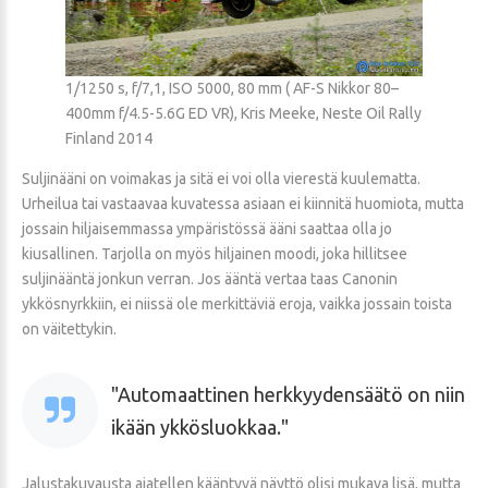
1/1250 s, f/7,1, ISO 5000, 80 mm ( AF-S Nikkor 80–
400mm f/4.5-5.6G ED VR), Kris Meeke, Neste Oil Rally
Finland 2014
Suljinääni on voimakas ja sitä ei voi olla vierestä kuulematta.
Urheilua tai vastaavaa kuvatessa asiaan ei kiinnitä huomiota, mutta
jossain hiljaisemmassa ympäristössä ääni saattaa olla jo
kiusallinen. Tarjolla on myös hiljainen moodi, joka hillitsee
suljinääntä jonkun verran. Jos ääntä vertaa taas Canonin
ykkösnyrkkiin, ei niissä ole merkittäviä eroja, vaikka jossain toista
on väitettykin.
Automaattinen herkkyydensäätö on niin
ikään ykkösluokkaa.
Jalustakuvausta ajatellen kääntyvä näyttö olisi mukava lisä, mutta