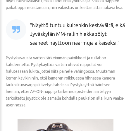
myös taustavalaistu, mikä ilahduttaa yökuvaajia. Vaikka nappien
paikat oppii muistamaan, niin valaistus on kieltämättä mukava lisä.
Näyttö tuntuu kuitenkin kestävältä, eikä
Jyväskylän MM-rallin hiekkapölyt
saaneet näyttöön naarmuja aikaiseksi.
Pystykuvausta varten tärkeimmän painikkeet ja rullat on
kahdennettu. Pystykäyttöä varten olevat nappulat voi
halutessaan lukita, jottei niitä painele vahingossa. Muutaman
kerran kävikin niin, että kameran roikkuessa hihnassa kamera
laukoi kuvasarjoja kävelyn tahdissa. Pystykäyttöä häiritsee
hieman, ettei AF-ON-nappi ja tarkennuspisteiden siirtelyyn
tarkoitettu joystick ole samalla kohdalla peukalon alla, kuin vaaka-
asennossa.