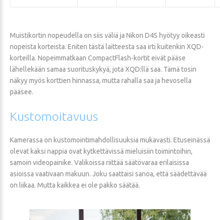
Muistikortin nopeudella on siis väliä ja Nikon D4S hyötyy oikeasti
nopeista korteista. Eniten tästä laitteesta saa irti kuitenkin XQD-
korteilla. Nopeimmatkaan CompactFlash-kortit eivät pääse
lähellekään samaa suorituskykyä, jota XQD:llä saa. Tämä tosin
näkyy myös korttien hinnassa, mutta rahalla saa ja hevosella
pääsee.
Kustomoitavuus
Kamerassa on kustomointimahdollisuuksia mukavasti. Etuseinässä
olevat kaksi nappia ovat kytkettävissä mieluisiin toimintoihin,
samoin videopainike. Valikoissa riittää säätövaraa erilaisissa
asioissa vaativaan makuun. Joku saattaisi sanoa, että säädettävää
on liikaa. Mutta kaikkea ei ole pakko säätää.