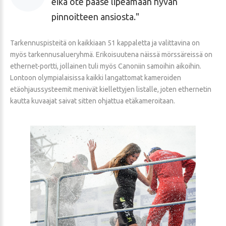
eikä ote pääse lipeämään hyvän
pinnoitteen ansiosta.
Tarkennuspisteitä on kaikkiaan 51 kappaletta ja valittavina on
myös tarkennusalueryhmä. Erikoisuutena näissä mörssäreissä on
ethernet-portti, jollainen tuli myös Canoniin samoihin aikoihin.
Lontoon olympialaisissa kaikki langattomat kameroiden
etäohjaussysteemit menivät kiellettyjen listalle, joten ethernetin
kautta kuvaajat saivat sitten ohjattua etäkameroitaan.