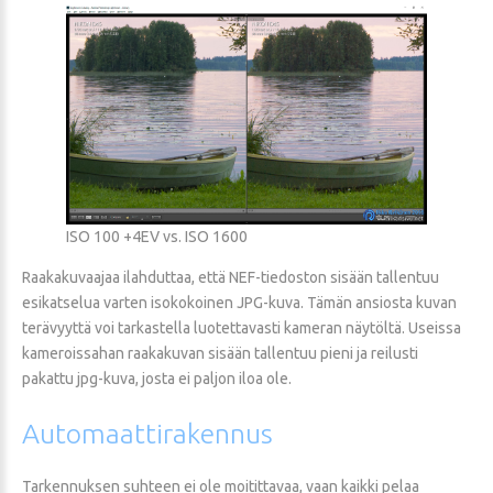
ISO 100 +4EV vs. ISO 1600
Raakakuvaajaa ilahduttaa, että NEF-tiedoston sisään tallentuu
esikatselua varten isokokoinen JPG-kuva. Tämän ansiosta kuvan
terävyyttä voi tarkastella luotettavasti kameran näytöltä. Useissa
kameroissahan raakakuvan sisään tallentuu pieni ja reilusti
pakattu jpg-kuva, josta ei paljon iloa ole.
Automaattirakennus
Tarkennuksen suhteen ei ole moitittavaa, vaan kaikki pelaa