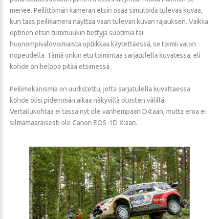
menee. Peilittömän kameran etsin osaa simuloida tulevaa kuvaa,
kun taas peilikamera näyttää vaan tulevan kuvan rajauksen. Vaikka
optinen etsin tummuukin tiettyjä suotimia tai
huonompivalovoimaista optiikkaa käytettäessä, se toimii valon
nopeudella. Tämä onkin etu toimintaa sarjatulella kuvatessa, eli
kohde on helppo pitää etsimessä.
Peilimekanismia on uudistettu, jotta sarjatulella kuvattaessa
kohde olisi pidemmän aikaa näkyvillä otosten välillä.
Vertailukohtaa ei tässä nyt ole vanhempaan D4:ään, mutta eroa ei
silmämääräisesti ole Canon EOS-1D X:ään.