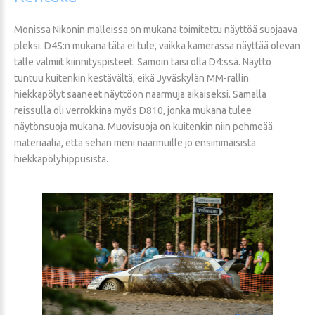
Monissa Nikonin malleissa on mukana toimitettu näyttöä suojaava
pleksi. D4S:n mukana tätä ei tule, vaikka kamerassa näyttää olevan
tälle valmiit kiinnityspisteet. Samoin taisi olla D4:ssä. Näyttö
tuntuu kuitenkin kestävältä, eikä Jyväskylän MM-rallin
hiekkapölyt saaneet näyttöön naarmuja aikaiseksi. Samalla
reissulla oli verrokkina myös D810, jonka mukana tulee
näytönsuoja mukana. Muovisuoja on kuitenkin niin pehmeää
materiaalia, että sehän meni naarmuille jo ensimmäisistä
hiekkapölyhippusista.