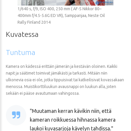
1/640 s, f/9, ISO 400, 250 mm ( AF-S Nikkor 80–
400mm f/4.5-5.6G ED VR), Samppanjaa, Neste Oil
Rally Finland 2014
Kuvatessa
Tuntuma
Kamera on kädessä erittäin jämerän ja kestävän oloinen. Kaikki
napit ja säätimet toimivat jämäkästi ja tarkasti. Mitään niin
ulkonevia osia ei ole, jotka tippuisivat tai katkeilisivat kovassakaan
menossa. Muistikorttiluukun avausnappi on luukun alla, joten
sekään ei pääse avautumaan vahingossa.
Muutaman kerran kävikin niin, että
kameran roikkuessa hihnassa kamera
laukoi kuvasarjoja kävelyn tahdissa.