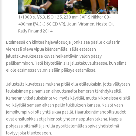
1/1000 s, f/6,3, ISO 125, 230 mm ( AF-S Nikkor 80–
400mm f/4.5-5.6G ED VR), Jouni Virtanen, Neste Oil
Rally Finland 2014
Etsimessä on kiinteä hajavalosuoja, jonka saa päälle okulaarin
vieressä oleva vipua kääntämällä. Tällä estetään
jalustakuvauksessa kuvaa heikentävän valon pääsy
peilikammioon. Tätä käytetään siis jalustakuvauksessa, kun silmä
ei ole etsimessä valon sisään pääsyä estämässä.
Jalustalta kuvatessa mukana pitää olla etälaukaisin, jotta vältytään
laukaisimen painamisen aiheuttamalta kameran tärähdykseltä.
Kameran vitkalaukaisinta voi myös käyttää, mutta Nikoneissa ei sitä
voi käyttää samaan aikaan peilin lukituksen kanssa. Näistä vaan
jompikumpi voi olla yhtä aikaa päällä. Haarukointimahdollisuudet
ovat ensiluokkaiset ja hienosti yhden nappulan takana. Nappia
pohjassa pitämällä ja rullia pyörittelemällä sopiva yhdistelmä
löytyy joka tilanteeseen.