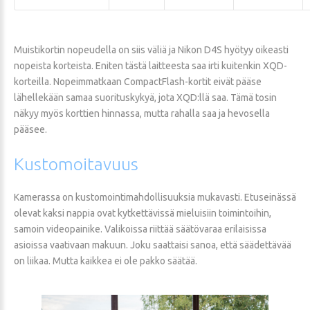
Muistikortin nopeudella on siis väliä ja Nikon D4S hyötyy oikeasti
nopeista korteista. Eniten tästä laitteesta saa irti kuitenkin XQD-
korteilla. Nopeimmatkaan CompactFlash-kortit eivät pääse
lähellekään samaa suorituskykyä, jota XQD:llä saa. Tämä tosin
näkyy myös korttien hinnassa, mutta rahalla saa ja hevosella
pääsee.
Kustomoitavuus
Kamerassa on kustomointimahdollisuuksia mukavasti. Etuseinässä
olevat kaksi nappia ovat kytkettävissä mieluisiin toimintoihin,
samoin videopainike. Valikoissa riittää säätövaraa erilaisissa
asioissa vaativaan makuun. Joku saattaisi sanoa, että säädettävää
on liikaa. Mutta kaikkea ei ole pakko säätää.