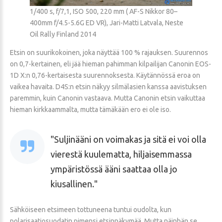
1/400 s, f/7,1, ISO 500, 220 mm ( AF-S Nikkor 80–
400mm f/4.5-5.6G ED VR), Jari-Matti Latvala, Neste
Oil Rally Finland 2014
Etsin on suurikokoinen, joka näyttää 100 % rajauksen. Suurennos
on 0,7-kertainen, eli jää hieman pahimman kilpailijan Canonin EOS-
1D X:n 0,76-kertaisesta suurennoksesta. Käytännössä eroa on
vaikea havaita. D4S:n etsin näkyy silmälasien kanssa aavistuksen
paremmin, kuin Canonin vastaava. Mutta Canonin etsin vaikuttaa
hieman kirkkaammalta, mutta tämäkään ero ei ole iso.
Suljinääni on voimakas ja sitä ei voi olla
vierestä kuulematta, hiljaisemmassa
ympäristössä ääni saattaa olla jo
kiusallinen.
Sähköiseen etsimeen tottuneena tuntui oudolta, kun
polarisaatiosuodatin pimensi etsinnäkymää. Mutta näinhän se