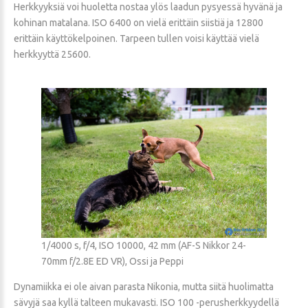
Herkkyyksiä voi huoletta nostaa ylös laadun pysyessä hyvänä ja
kohinan matalana. ISO 6400 on vielä erittäin siistiä ja 12800
erittäin käyttökelpoinen. Tarpeen tullen voisi käyttää vielä
herkkyyttä 25600.
1/4000 s, f/4, ISO 10000, 42 mm (AF-S Nikkor 24-
70mm f/2.8E ED VR), Ossi ja Peppi
Dynamiikka ei ole aivan parasta Nikonia, mutta siitä huolimatta
sävyjä saa kyllä talteen mukavasti. ISO 100 -perusherkkyydellä