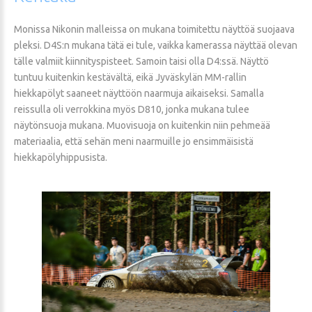
Monissa Nikonin malleissa on mukana toimitettu näyttöä suojaava
pleksi. D4S:n mukana tätä ei tule, vaikka kamerassa näyttää olevan
tälle valmiit kiinnityspisteet. Samoin taisi olla D4:ssä. Näyttö
tuntuu kuitenkin kestävältä, eikä Jyväskylän MM-rallin
hiekkapölyt saaneet näyttöön naarmuja aikaiseksi. Samalla
reissulla oli verrokkina myös D810, jonka mukana tulee
näytönsuoja mukana. Muovisuoja on kuitenkin niin pehmeää
materiaalia, että sehän meni naarmuille jo ensimmäisistä
hiekkapölyhippusista.