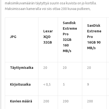
maksimikuvamäärän täytyttyä suurin osa kuvista on jo kortilla.
Maksimissaan kameralla voi siis ottaa 200 kuvaa putkeen,
Sandisk
SanDisk
Extreme
Lexar
Extreme
Pro
JPG
XQD
Pro
32GB
32GB
16GB 90
160
MB/s
MB/s
Täyttymisaika
20
20
20
Kirjoitusaika
< 0,5
5
9
Kuvien määrä
200
200
200