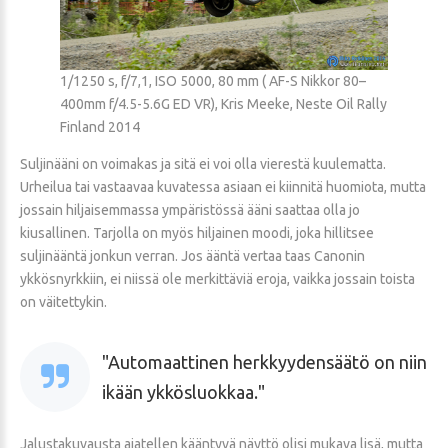
1/1250 s, f/7,1, ISO 5000, 80 mm ( AF-S Nikkor 80–
400mm f/4.5-5.6G ED VR), Kris Meeke, Neste Oil Rally
Finland 2014
Suljinääni on voimakas ja sitä ei voi olla vierestä kuulematta.
Urheilua tai vastaavaa kuvatessa asiaan ei kiinnitä huomiota, mutta
jossain hiljaisemmassa ympäristössä ääni saattaa olla jo
kiusallinen. Tarjolla on myös hiljainen moodi, joka hillitsee
suljinääntä jonkun verran. Jos ääntä vertaa taas Canonin
ykkösnyrkkiin, ei niissä ole merkittäviä eroja, vaikka jossain toista
on väitettykin.
Automaattinen herkkyydensäätö on niin
ikään ykkösluokkaa.
Jalustakuvausta ajatellen kääntyvä näyttö olisi mukava lisä, mutta