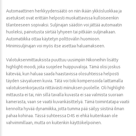
Automaattinen herkkyydensäätö on niin ikään ykkösluokkaa ja
asetukset ovat erittäin helposti muokattavissa kulloiseenkin
tilanteeseen sopivaksi. Suljinajan säädön voi jättää automaatin
huoleksi, painotusta siirtää lyhyeen tai pitkään suljinaikaan.
Automatiikka ottaa käytetyn polttovälin huomioon.
Minimisuljinajan voi myös itse asettaa haluamakseen.
Valotuksenmittauksista puuttuu uusimpiin Nikoneihin lisätty
highlight-moodi, joka suojelee huippuvaloja. Tämä olisi joskus
kätevää, kun haluaa saada haastavissa olosuhteissa helposti
täyden sävyalueen kuvia. Tätä voi toki kompensoida laittamalla
valotuksenkorjausta riittävästi miinuksen puolelle. Oli highlight-
mittausta ei tai, niin sillä tavalla kuvasta ei saa valmista suoraan
kamerasta, vaan se vaatii kuvankäsittelyä. Tämä toimintatapa vaatii
kennolta hyvää dynamiikka, jotta tumma pää säilyy siistinä ilman
pahaa kohinaa. Tässä suhteessa D4S ei ehkä kuitenkaan ole
vahvimmillaan, mutta on kuitenkin käyttökelpoinen.