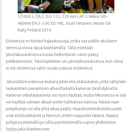
1/1000 s, f/6,3, ISO 125, 230 mm ( AF-S Nikkor 80–
400mm f/4.5-5.6G ED VR), Jouni Virtanen, Neste Oil
Rally Finland 2014
Etsimessä on kiinteä hajavalosuoja, jonka saa päälle okulaarin
vieressä oleva vipua kääntämällä. Tällä estetään
jalustakuvauksessa kuvaa heikentävän valon pääsy
peilikammioon. Tätä käytetään siis jalustakuvauksessa, kun silmä
ei ole etsimessä valon sisään pääsyä estämässä.
Jalustalta kuvatessa mukana pitää olla etälaukaisin, jotta vältytään
laukaisimen painamisen aiheuttamalta kameran tärähdykseltä.
Kameran vitkalaukaisinta voi myös käyttää, mutta Nikoneissa ei sitä
voi käyttää samaan aikaan peilin lukituksen kanssa. Näistä vaan
jompikumpi voi olla yhtä aikaa päällä. Haarukointimahdollisuudet
ovat ensiluokkaiset ja hienosti yhden nappulan takana. Nappia
pohjassa pitämällä ja rullia pyörittelemällä sopiva yhdistelmä
löytyy joka tilanteeseen.