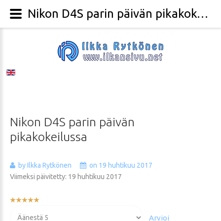
Nikon D4S parin päivän pikakokeilussa - Valokuvaaja Ilkka Rytkönen
Nikon
D4S
parin
päivän
pikakokeilussa
by Ilkka Rytkönen
on 19 huhtikuu 2017
Viimeksi päivitetty: 19 huhtikuu 2017
Käyttäjän
arvio:
Voit
5
/
5