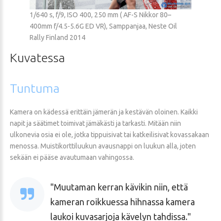
1/640 s, f/9, ISO 400, 250 mm ( AF-S Nikkor 80–
400mm f/4.5-5.6G ED VR), Samppanjaa, Neste Oil
Rally Finland 2014
Kuvatessa
Tuntuma
Kamera on kädessä erittäin jämerän ja kestävän oloinen. Kaikki
napit ja säätimet toimivat jämäkästi ja tarkasti. Mitään niin
ulkonevia osia ei ole, jotka tippuisivat tai katkeilisivat kovassakaan
menossa. Muistikorttiluukun avausnappi on luukun alla, joten
sekään ei pääse avautumaan vahingossa.
Muutaman kerran kävikin niin, että
kameran roikkuessa hihnassa kamera
laukoi kuvasarjoja kävelyn tahdissa.