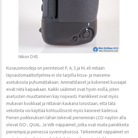
Nikon D4S
Kuvausmoodeja on perinteiset P, A, S ja M, eli mitään
täysautomaattiohjelmia ei ole tarjolla kissa- ja maisema-
asetuksista puhumattakaan. Ammattilaiset ja kokeneet kuvaajat
eivät niitä kaipaakaan. Kaikki säätimet ovat hyvin esillä, joten
asetusten muuttaminen käy nopeasti. Painikkeet ovat myös
mukavan kookkaat ja riittävän kaukana toisistaan, että tätä
vekotinta voi käyttää kohtuullisesti myös käsineet kädessä.
Pienen poikkeuksen tähän tekevät pienemmän LCD-näytön alla
olevat ISO-, QUAL. Ja WB-näppäimet, jotka ovat muita painikkeita
pienempiä ja pienessä syvennyksessä. Tärkeimmät näppäimet on