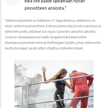
eikä ote pääse lipeämään hyvän
pinnoitteen ansiosta.
Tarkennuspisteitä on kaikkiaan 51 kappaletta ja valittavina on
myös tarkennusalueryhmä. Erikoisuutena näissä mörssäreissä on
ethernet-portti, jollainen tuli myös Canoniin samoihin aikoihin.
Lontoon olympialaisissa kaikki langattomat kameroiden
etäohjaussysteemit menivät kiellettyjen listalle, joten ethernetin
kautta kuvaajat saivat sitten ohjattua etäkameroitaan.