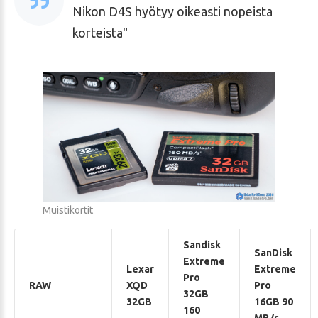
Nikon D4S hyötyy oikeasti nopeista
korteista
Muistikortit
Sandisk
SanDisk
Extreme
Lexar
Extreme
Pro
RAW
XQD
Pro
32GB
32GB
16GB 90
160