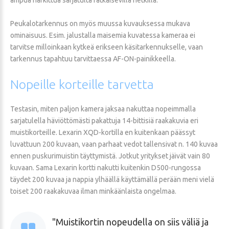
Peukalotarkennus on myös muussa kuvauksessa mukava
ominaisuus. Esim. jalustalla maisemia kuvatessa kameraa ei
tarvitse milloinkaan kytkeä erikseen käsitarkennukselle, vaan
tarkennus tapahtuu tarvittaessa AF-ON-painikkeella.
Nopeille
korteille
tarvetta
Testasin, miten paljon kamera jaksaa nakuttaa nopeimmalla
sarjatulella häviöttömästi pakattuja 14-bittisiä raakakuvia eri
muistikorteille. Lexarin XQD-kortilla en kuitenkaan päässyt
luvattuun 200 kuvaan, vaan parhaat vedot tallensivat n. 140 kuvaa
ennen puskurimuistin täyttymistä. Jotkut yritykset jäivät vain 80
kuvaan. Sama Lexarin kortti nakutti kuitenkin D500-rungossa
täydet 200 kuvaa ja nappia ylhäällä käyttämällä perään meni vielä
toiset 200 raakakuvaa ilman minkäänlaista ongelmaa.
Muistikortin nopeudella on siis väliä ja