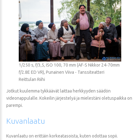
1/250 s, f/3,5, ISO 100, 70 mm (AF-S Nikkor 24-70mm
f/2.8E ED VR), Punainen Viiva - Tanssiteatteri
Reittulan Riihi
Jotkut kuulemma tykkäävät laittaa herkkyyden säädön
videonappulalle. Kokeilin järjestelyä ja mielestäni oletuspaikka on
parempi.
Kuvanlaatu
Kuvanlaatu on erittäin korkeatasoista, kuten odottaa sopii.