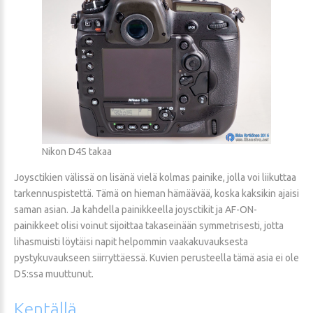
Nikon D4S takaa
Joysctikien välissä on lisänä vielä kolmas painike, jolla voi liikuttaa
tarkennuspistettä. Tämä on hieman hämäävää, koska kaksikin ajaisi
saman asian. Ja kahdella painikkeella joysctikit ja AF-ON-
painikkeet olisi voinut sijoittaa takaseinään symmetrisesti, jotta
lihasmuisti löytäisi napit helpommin vaakakuvauksesta
pystykuvaukseen siirryttäessä. Kuvien perusteella tämä asia ei ole
D5:ssa muuttunut.
Kentällä