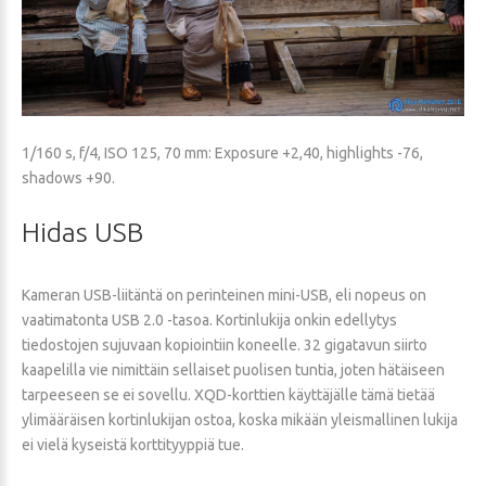
1/160 s, f/4, ISO 125, 70 mm: Exposure +2,40, highlights -76,
shadows +90.
Hidas
USB
Kameran USB-liitäntä on perinteinen mini-USB, eli nopeus on
vaatimatonta USB 2.0 -tasoa. Kortinlukija onkin edellytys
tiedostojen sujuvaan kopiointiin koneelle. 32 gigatavun siirto
kaapelilla vie nimittäin sellaiset puolisen tuntia, joten hätäiseen
tarpeeseen se ei sovellu. XQD-korttien käyttäjälle tämä tietää
ylimääräisen kortinlukijan ostoa, koska mikään yleismallinen lukija
ei vielä kyseistä korttityyppiä tue.