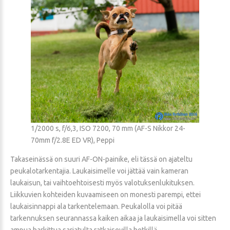
1/2000 s, f/6,3, ISO 7200, 70 mm (AF-S Nikkor 24-
70mm f/2.8E ED VR), Peppi
Takaseinässä on suuri AF-ON-painike, eli tässä on ajateltu
peukalotarkentajia. Laukaisimelle voi jättää vain kameran
laukaisun, tai vaihtoehtoisesti myös valotuksenlukituksen.
Liikkuvien kohteiden kuvaamiseen on monesti parempi, ettei
laukaisinnappi ala tarkentelemaan. Peukalolla voi pitää
tarkennuksen seurannassa kaiken aikaa ja laukaisimella voi sitten
ampua harkittua sarjatulta ratkaisevilla hetkillä.