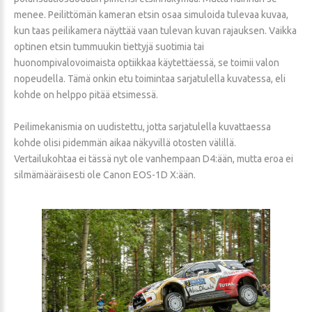
menee. Peilittömän kameran etsin osaa simuloida tulevaa kuvaa,
kun taas peilikamera näyttää vaan tulevan kuvan rajauksen. Vaikka
optinen etsin tummuukin tiettyjä suotimia tai
huonompivalovoimaista optiikkaa käytettäessä, se toimii valon
nopeudella. Tämä onkin etu toimintaa sarjatulella kuvatessa, eli
kohde on helppo pitää etsimessä.
Peilimekanismia on uudistettu, jotta sarjatulella kuvattaessa
kohde olisi pidemmän aikaa näkyvillä otosten välillä.
Vertailukohtaa ei tässä nyt ole vanhempaan D4:ään, mutta eroa ei
silmämääräisesti ole Canon EOS-1D X:ään.