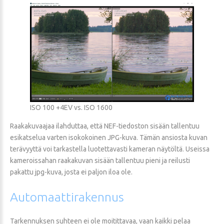
ISO 100 +4EV vs. ISO 1600
Raakakuvaajaa ilahduttaa, että NEF-tiedoston sisään tallentuu
esikatselua varten isokokoinen JPG-kuva. Tämän ansiosta kuvan
terävyyttä voi tarkastella luotettavasti kameran näytöltä. Useissa
kameroissahan raakakuvan sisään tallentuu pieni ja reilusti
pakattu jpg-kuva, josta ei paljon iloa ole.
Automaattirakennus
Tarkennuksen suhteen ei ole moitittavaa, vaan kaikki pelaa