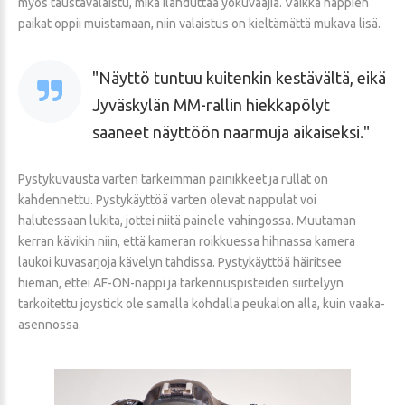
myös taustavalaistu, mikä ilahduttaa yökuvaajia. Vaikka nappien
paikat oppii muistamaan, niin valaistus on kieltämättä mukava lisä.
Näyttö tuntuu kuitenkin kestävältä, eikä
Jyväskylän MM-rallin hiekkapölyt
saaneet näyttöön naarmuja aikaiseksi.
Pystykuvausta varten tärkeimmän painikkeet ja rullat on
kahdennettu. Pystykäyttöä varten olevat nappulat voi
halutessaan lukita, jottei niitä painele vahingossa. Muutaman
kerran kävikin niin, että kameran roikkuessa hihnassa kamera
laukoi kuvasarjoja kävelyn tahdissa. Pystykäyttöä häiritsee
hieman, ettei AF-ON-nappi ja tarkennuspisteiden siirtelyyn
tarkoitettu joystick ole samalla kohdalla peukalon alla, kuin vaaka-
asennossa.