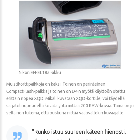
Nikon EN-EL18a -akku
Muistikorttipaikkoja on kaksi. Toinen on perinteinen
CompactFlash-paikka ja toinen on D4:n myötä käyttöön otettu
erittäin nopea XQD. Mikäli kuvataan XQD-kortille, voi täydellä
sarjatulinopeudella kuvata yhtä mittaa 200 RAW-kuvaa. Tämä on jo
sellainen lukema, että puskuria riittää vaativallekin kuvaajalle.
Runko istuu suureen käteen hienosti,