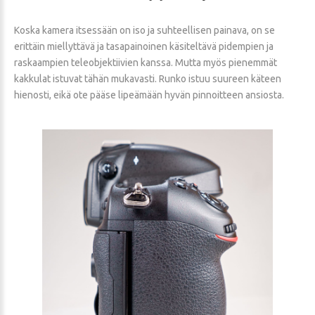
Koska kamera itsessään on iso ja suhteellisen painava, on se
erittäin miellyttävä ja tasapainoinen käsiteltävä pidempien ja
raskaampien teleobjektiivien kanssa. Mutta myös pienemmät
kakkulat istuvat tähän mukavasti. Runko istuu suureen käteen
hienosti, eikä ote pääse lipeämään hyvän pinnoitteen ansiosta.