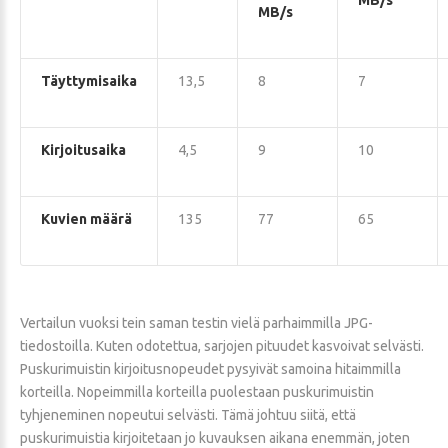
MB/s
MB/s
Täyttymisaika
13,5
8
7
Kirjoitusaika
4,5
9
10
Kuvien määrä
135
77
65
Vertailun vuoksi tein saman testin vielä parhaimmilla JPG-
tiedostoilla. Kuten odotettua, sarjojen pituudet kasvoivat selvästi.
Puskurimuistin kirjoitusnopeudet pysyivät samoina hitaimmilla
korteilla. Nopeimmilla korteilla puolestaan puskurimuistin
tyhjeneminen nopeutui selvästi. Tämä johtuu siitä, että
puskurimuistia kirjoitetaan jo kuvauksen aikana enemmän, joten