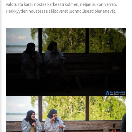
valotusta kärsii nostaa karkeasti kolmen, neljän aukon verran.
Herkkyyden noustessa säätövarat luonnollisesti pienenevät.