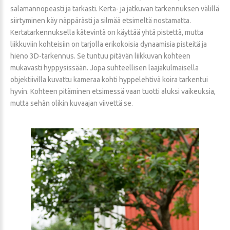
salamannopeasti ja tarkasti. Kerta- ja jatkuvan tarkennuksen välillä
siirtyminen käy näppärästi ja silmää etsimeltä nostamatta.
Kertatarkennuksella kätevintä on käyttää yhtä pistettä, mutta
liikkuviin kohteisiin on tarjolla erikokoisia dynaamisia pisteitä ja
hieno 3D-tarkennus. Se tuntuu pitävän liikkuvan kohteen
mukavasti hyppysissään. Jopa suhteellisen laajakulmaisella
objektiivilla kuvattu kameraa kohti hyppelehtivä koira tarkentui
hyvin. Kohteen pitäminen etsimessä vaan tuotti aluksi vaikeuksia,
mutta sehän olikin kuvaajan viivettä se.