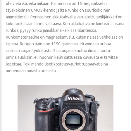
ole vielä ikä, eikä mikään. Kamerassa on 16 megapikselin
täyskokoinen CMOS-kenno ja itse runko on suurikokoinen
ammattimalli. Perinteinen akkukahvalla varustettu peilijärkkäri on
kokoluokaltaan lähes vastaava. Kun akkukahva on kiinteänä osana
runkoa, pysyy runko jämäkkänä kaikissa tilanteissa.
Runkomateriaalina on magnesiumvalu, kuten näissä vehkeissä on
tapana. Rungon paino on 1350 grammaa, eli voidaan puhua
raskaan sarjan työkalusta. Sääsuojaus kuuluu ilman muuta
ominaisuuksiin, eli huonon kelin sattuessa kuvausta ei tarvitse
lopettaa. Toki mahdolliset kosteusvauriot tuppaavat aina
menemään omasta pussista.