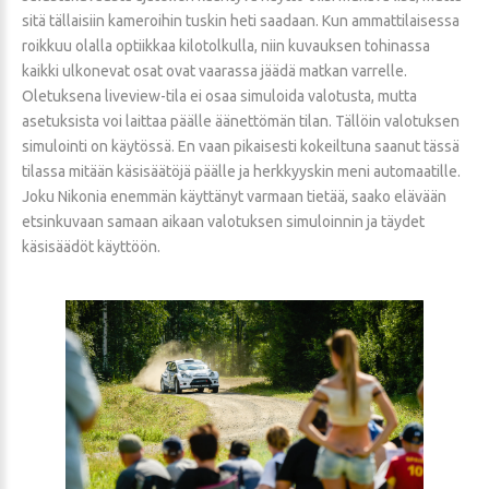
sitä tällaisiin kameroihin tuskin heti saadaan. Kun ammattilaisessa
roikkuu olalla optiikkaa kilotolkulla, niin kuvauksen tohinassa
kaikki ulkonevat osat ovat vaarassa jäädä matkan varrelle.
Oletuksena liveview-tila ei osaa simuloida valotusta, mutta
asetuksista voi laittaa päälle äänettömän tilan. Tällöin valotuksen
simulointi on käytössä. En vaan pikaisesti kokeiltuna saanut tässä
tilassa mitään käsisäätöjä päälle ja herkkyyskin meni automaatille.
Joku Nikonia enemmän käyttänyt varmaan tietää, saako elävään
etsinkuvaan samaan aikaan valotuksen simuloinnin ja täydet
käsisäädöt käyttöön.