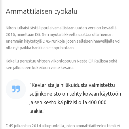
Ammattilaisen
työkalu
Nikon julkaisi tästä lippulaivamallistaan uuden version keväällä
2016, nimeltään D5. Sen myötä liikkeellä saattaa olla hieman
enemmän käytettyjä D4S-runkoja, joten sellaisen haaveilijalla voi
olla nyt paikka hankkia se sopuhintaan.
Kokeilu perustuu yhteen viikonloppuun Neste Oil Rallissa sekä
sen jälkeiseen kokeiluun viime kesänä.
Kevlarista ja hiilikuidusta valmistettu
suljinkoneisto on tehty kovaan käyttöön
ja sen kestoikä pitäisi olla 400 000
laakia.
D4S julkaistiin 2014 alkupuolella, joten ammattilaitteeksi tämä ei