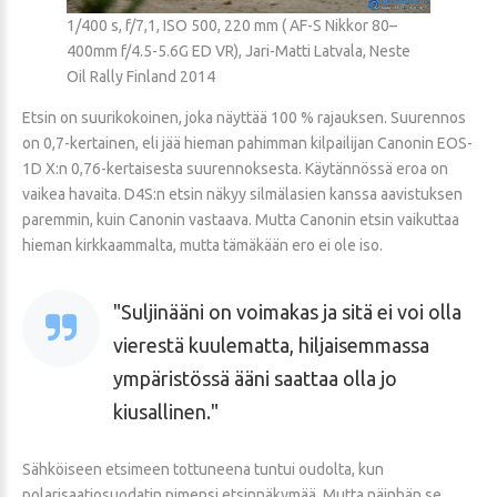
1/400 s, f/7,1, ISO 500, 220 mm ( AF-S Nikkor 80–
400mm f/4.5-5.6G ED VR), Jari-Matti Latvala, Neste
Oil Rally Finland 2014
Etsin on suurikokoinen, joka näyttää 100 % rajauksen. Suurennos
on 0,7-kertainen, eli jää hieman pahimman kilpailijan Canonin EOS-
1D X:n 0,76-kertaisesta suurennoksesta. Käytännössä eroa on
vaikea havaita. D4S:n etsin näkyy silmälasien kanssa aavistuksen
paremmin, kuin Canonin vastaava. Mutta Canonin etsin vaikuttaa
hieman kirkkaammalta, mutta tämäkään ero ei ole iso.
Suljinääni on voimakas ja sitä ei voi olla
vierestä kuulematta, hiljaisemmassa
ympäristössä ääni saattaa olla jo
kiusallinen.
Sähköiseen etsimeen tottuneena tuntui oudolta, kun
polarisaatiosuodatin pimensi etsinnäkymää. Mutta näinhän se