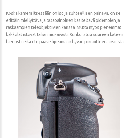
Koska kamera itsessään on iso ja suhteellisen painava, on se
erittäin miellyttävä ja tasapainoinen käsiteltävä pidempien ja
raskaampien teleobjektiivien kanssa. Mutta myös pienemmät
kakkulat istuvat tähän mukavasti. Runko istuu suureen käteen
hienosti, eikä ote pääse lipeämään hyvän pinnoitteen ansiosta.