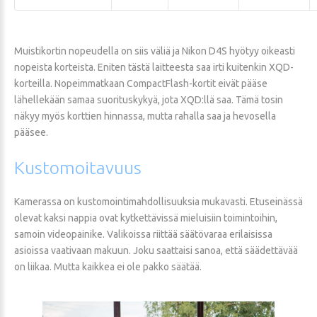
Muistikortin nopeudella on siis väliä ja Nikon D4S hyötyy oikeasti
nopeista korteista. Eniten tästä laitteesta saa irti kuitenkin XQD-
korteilla. Nopeimmatkaan CompactFlash-kortit eivät pääse
lähellekään samaa suorituskykyä, jota XQD:llä saa. Tämä tosin
näkyy myös korttien hinnassa, mutta rahalla saa ja hevosella
pääsee.
Kustomoitavuus
Kamerassa on kustomointimahdollisuuksia mukavasti. Etuseinässä
olevat kaksi nappia ovat kytkettävissä mieluisiin toimintoihin,
samoin videopainike. Valikoissa riittää säätövaraa erilaisissa
asioissa vaativaan makuun. Joku saattaisi sanoa, että säädettävää
on liikaa. Mutta kaikkea ei ole pakko säätää.