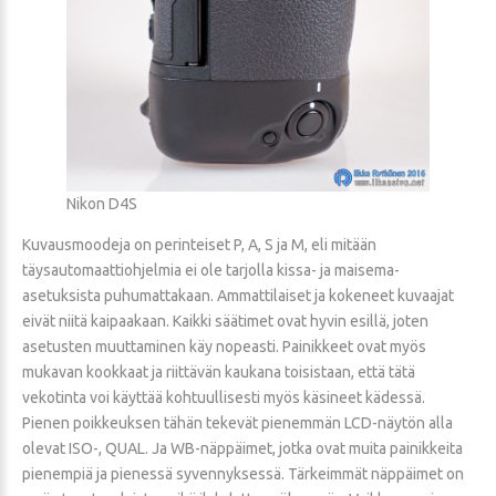
Nikon D4S
Kuvausmoodeja on perinteiset P, A, S ja M, eli mitään
täysautomaattiohjelmia ei ole tarjolla kissa- ja maisema-
asetuksista puhumattakaan. Ammattilaiset ja kokeneet kuvaajat
eivät niitä kaipaakaan. Kaikki säätimet ovat hyvin esillä, joten
asetusten muuttaminen käy nopeasti. Painikkeet ovat myös
mukavan kookkaat ja riittävän kaukana toisistaan, että tätä
vekotinta voi käyttää kohtuullisesti myös käsineet kädessä.
Pienen poikkeuksen tähän tekevät pienemmän LCD-näytön alla
olevat ISO-, QUAL. Ja WB-näppäimet, jotka ovat muita painikkeita
pienempiä ja pienessä syvennyksessä. Tärkeimmät näppäimet on