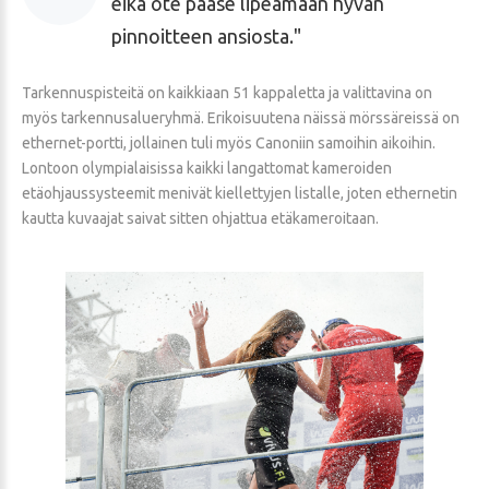
eikä ote pääse lipeämään hyvän
pinnoitteen ansiosta.
Tarkennuspisteitä on kaikkiaan 51 kappaletta ja valittavina on
myös tarkennusalueryhmä. Erikoisuutena näissä mörssäreissä on
ethernet-portti, jollainen tuli myös Canoniin samoihin aikoihin.
Lontoon olympialaisissa kaikki langattomat kameroiden
etäohjaussysteemit menivät kiellettyjen listalle, joten ethernetin
kautta kuvaajat saivat sitten ohjattua etäkameroitaan.