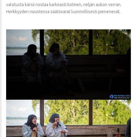
valotusta kärsii nostaa karkeasti kolmen, neljän aukon verran.
Herkkyyden noustessa säätövarat luonnollisesti pienenevät.