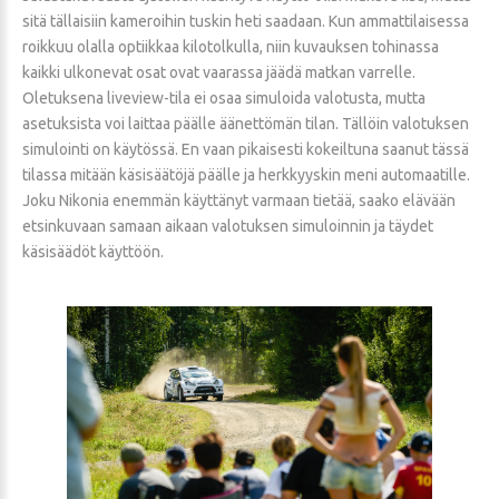
sitä tällaisiin kameroihin tuskin heti saadaan. Kun ammattilaisessa
roikkuu olalla optiikkaa kilotolkulla, niin kuvauksen tohinassa
kaikki ulkonevat osat ovat vaarassa jäädä matkan varrelle.
Oletuksena liveview-tila ei osaa simuloida valotusta, mutta
asetuksista voi laittaa päälle äänettömän tilan. Tällöin valotuksen
simulointi on käytössä. En vaan pikaisesti kokeiltuna saanut tässä
tilassa mitään käsisäätöjä päälle ja herkkyyskin meni automaatille.
Joku Nikonia enemmän käyttänyt varmaan tietää, saako elävään
etsinkuvaan samaan aikaan valotuksen simuloinnin ja täydet
käsisäädöt käyttöön.