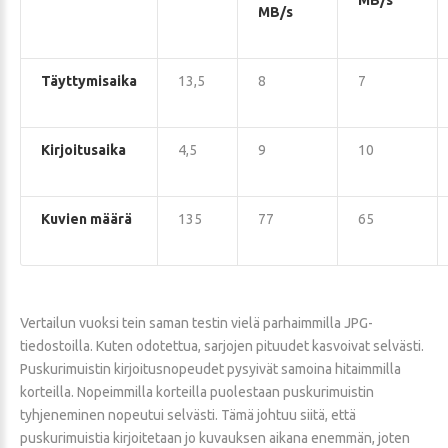
MB/s
MB/s
Täyttymisaika
13,5
8
7
Kirjoitusaika
4,5
9
10
Kuvien määrä
135
77
65
Vertailun vuoksi tein saman testin vielä parhaimmilla JPG-
tiedostoilla. Kuten odotettua, sarjojen pituudet kasvoivat selvästi.
Puskurimuistin kirjoitusnopeudet pysyivät samoina hitaimmilla
korteilla. Nopeimmilla korteilla puolestaan puskurimuistin
tyhjeneminen nopeutui selvästi. Tämä johtuu siitä, että
puskurimuistia kirjoitetaan jo kuvauksen aikana enemmän, joten