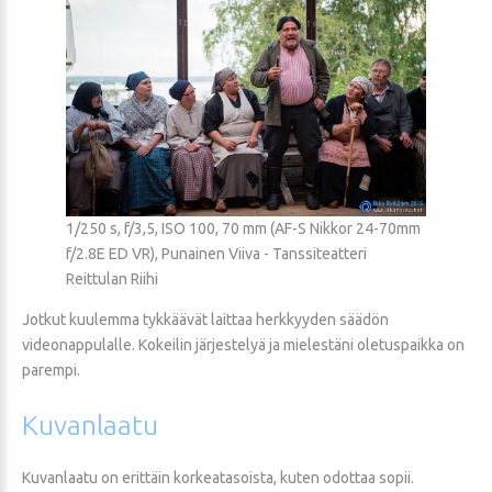
1/250 s, f/3,5, ISO 100, 70 mm (AF-S Nikkor 24-70mm
f/2.8E ED VR), Punainen Viiva - Tanssiteatteri
Reittulan Riihi
Jotkut kuulemma tykkäävät laittaa herkkyyden säädön
videonappulalle. Kokeilin järjestelyä ja mielestäni oletuspaikka on
parempi.
Kuvanlaatu
Kuvanlaatu on erittäin korkeatasoista, kuten odottaa sopii.