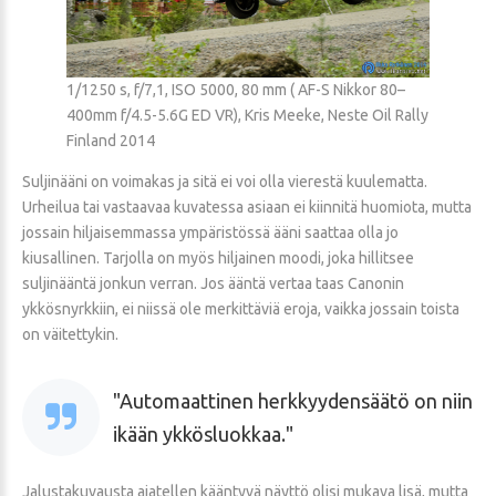
1/1250 s, f/7,1, ISO 5000, 80 mm ( AF-S Nikkor 80–
400mm f/4.5-5.6G ED VR), Kris Meeke, Neste Oil Rally
Finland 2014
Suljinääni on voimakas ja sitä ei voi olla vierestä kuulematta.
Urheilua tai vastaavaa kuvatessa asiaan ei kiinnitä huomiota, mutta
jossain hiljaisemmassa ympäristössä ääni saattaa olla jo
kiusallinen. Tarjolla on myös hiljainen moodi, joka hillitsee
suljinääntä jonkun verran. Jos ääntä vertaa taas Canonin
ykkösnyrkkiin, ei niissä ole merkittäviä eroja, vaikka jossain toista
on väitettykin.
Automaattinen herkkyydensäätö on niin
ikään ykkösluokkaa.
Jalustakuvausta ajatellen kääntyvä näyttö olisi mukava lisä, mutta