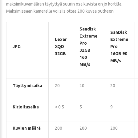
maksimikuvamäärän täytyttyä suurin osa kuvista on jo kortilla.
Maksimissaan kameralla voi siis ottaa 200 kuvaa putkeen,
Sandisk
SanDisk
Extreme
Lexar
Extreme
Pro
JPG
XQD
Pro
32GB
32GB
16GB 90
160
MB/s
MB/s
Täyttymisaika
20
20
20
Kirjoitusaika
< 0,5
5
9
Kuvien määrä
200
200
200