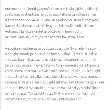
Automaattinen herkkyydensäätö on niin ikään ykkösluokkaa ja
asetukset ovat erittäin helposti muokattavissa kulloiseenkin
tilanteeseen sopivaksi. Suljinajan säädön voi jättää automaatin
huoleksi, painotusta siirtää lyhyeen tai pitkään suljinaikaan.
Automatiikka ottaa käytetyn polttovälin huomioon.
Minimisuljinajan voi myös itse asettaa haluamakseen.
Valotuksenmittauksista puuttuu uusimpiin Nikoneihin lisätty
highlight-moodi, joka suojelee huippuvaloja. Tämä olisi joskus
kätevää, kun haluaa saada haastavissa olosuhteissa helposti
täyden sävyalueen kuvia. Tätä voi toki kompensoida laittamalla
valotuksenkorjausta riittävästi miinuksen puolelle. Oli highlight-
mittausta ei tai, niin sillä tavalla kuvasta ei saa valmista suoraan
kamerasta, vaan se vaatii kuvankäsittelyä. Tämä toimintatapa vaatii
kennolta hyvää dynamiikka, jotta tumma pää säilyy siistinä ilman
pahaa kohinaa. Tässä suhteessa D4S ei ehkä kuitenkaan ole
vahvimmillaan, mutta on kuitenkin käyttökelpoinen.