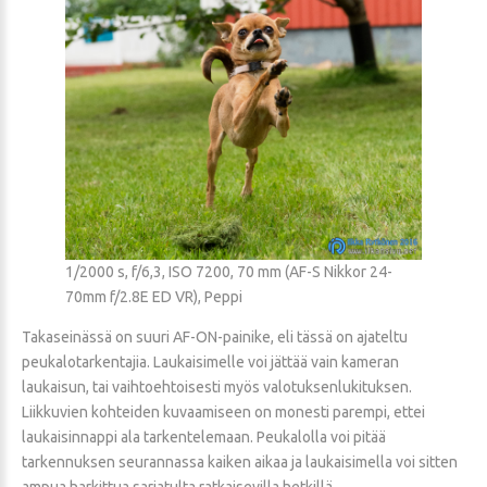
1/2000 s, f/6,3, ISO 7200, 70 mm (AF-S Nikkor 24-
70mm f/2.8E ED VR), Peppi
Takaseinässä on suuri AF-ON-painike, eli tässä on ajateltu
peukalotarkentajia. Laukaisimelle voi jättää vain kameran
laukaisun, tai vaihtoehtoisesti myös valotuksenlukituksen.
Liikkuvien kohteiden kuvaamiseen on monesti parempi, ettei
laukaisinnappi ala tarkentelemaan. Peukalolla voi pitää
tarkennuksen seurannassa kaiken aikaa ja laukaisimella voi sitten
ampua harkittua sarjatulta ratkaisevilla hetkillä.