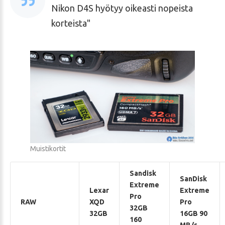
Nikon D4S hyötyy oikeasti nopeista
korteista
Muistikortit
Sandisk
SanDisk
Extreme
Lexar
Extreme
Pro
RAW
XQD
Pro
32GB
32GB
16GB 90
160