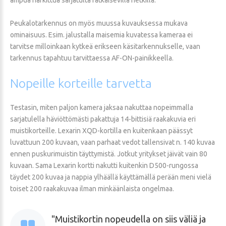
Peukalotarkennus on myös muussa kuvauksessa mukava
ominaisuus. Esim. jalustalla maisemia kuvatessa kameraa ei
tarvitse milloinkaan kytkeä erikseen käsitarkennukselle, vaan
tarkennus tapahtuu tarvittaessa AF-ON-painikkeella.
Nopeille
korteille
tarvetta
Testasin, miten paljon kamera jaksaa nakuttaa nopeimmalla
sarjatulella häviöttömästi pakattuja 14-bittisiä raakakuvia eri
muistikorteille. Lexarin XQD-kortilla en kuitenkaan päässyt
luvattuun 200 kuvaan, vaan parhaat vedot tallensivat n. 140 kuvaa
ennen puskurimuistin täyttymistä. Jotkut yritykset jäivät vain 80
kuvaan. Sama Lexarin kortti nakutti kuitenkin D500-rungossa
täydet 200 kuvaa ja nappia ylhäällä käyttämällä perään meni vielä
toiset 200 raakakuvaa ilman minkäänlaista ongelmaa.
Muistikortin nopeudella on siis väliä ja