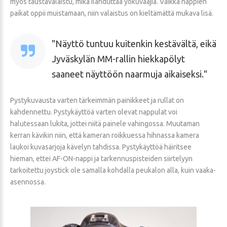
myös taustavalaistu, mikä ilahduttaa yökuvaajia. Vaikka nappien
paikat oppii muistamaan, niin valaistus on kieltämättä mukava lisä.
Näyttö tuntuu kuitenkin kestävältä, eikä
Jyväskylän MM-rallin hiekkapölyt
saaneet näyttöön naarmuja aikaiseksi.
Pystykuvausta varten tärkeimmän painikkeet ja rullat on
kahdennettu. Pystykäyttöä varten olevat nappulat voi
halutessaan lukita, jottei niitä painele vahingossa. Muutaman
kerran kävikin niin, että kameran roikkuessa hihnassa kamera
laukoi kuvasarjoja kävelyn tahdissa. Pystykäyttöä häiritsee
hieman, ettei AF-ON-nappi ja tarkennuspisteiden siirtelyyn
tarkoitettu joystick ole samalla kohdalla peukalon alla, kuin vaaka-
asennossa.