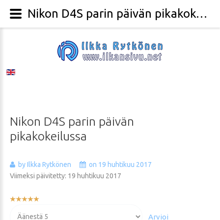
Nikon D4S parin päivän pikakokeilussa - Valokuvaaja Ilkka Rytkönen
Nikon
D4S
parin
päivän
pikakokeilussa
by Ilkka Rytkönen
on 19 huhtikuu 2017
Viimeksi päivitetty: 19 huhtikuu 2017
Käyttäjän
arvio:
Voit
5
/
5