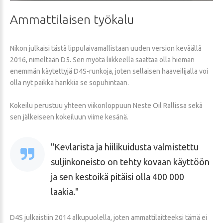
Ammattilaisen
työkalu
Nikon julkaisi tästä lippulaivamallistaan uuden version keväällä
2016, nimeltään D5. Sen myötä liikkeellä saattaa olla hieman
enemmän käytettyjä D4S-runkoja, joten sellaisen haaveilijalla voi
olla nyt paikka hankkia se sopuhintaan.
Kokeilu perustuu yhteen viikonloppuun Neste Oil Rallissa sekä
sen jälkeiseen kokeiluun viime kesänä.
Kevlarista ja hiilikuidusta valmistettu
suljinkoneisto on tehty kovaan käyttöön
ja sen kestoikä pitäisi olla 400 000
laakia.
D4S julkaistiin 2014 alkupuolella, joten ammattilaitteeksi tämä ei