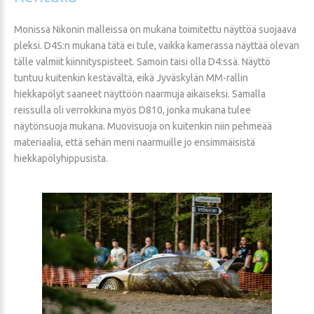
Monissa Nikonin malleissa on mukana toimitettu näyttöä suojaava
pleksi. D4S:n mukana tätä ei tule, vaikka kamerassa näyttää olevan
tälle valmiit kiinnityspisteet. Samoin taisi olla D4:ssä. Näyttö
tuntuu kuitenkin kestävältä, eikä Jyväskylän MM-rallin
hiekkapölyt saaneet näyttöön naarmuja aikaiseksi. Samalla
reissulla oli verrokkina myös D810, jonka mukana tulee
näytönsuoja mukana. Muovisuoja on kuitenkin niin pehmeää
materiaalia, että sehän meni naarmuille jo ensimmäisistä
hiekkapölyhippusista.