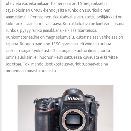
ole vielä ikä, eikä mikään. Kamerassa on 16 megapikselin
täyskokoinen CMOS-kenno ja itse runko on suurikokoinen
ammattimalli. Perinteinen akkukahvalla varustettu peilijärkkäri on
kokoluokaltaan lähes vastaava. Kun akkukahva on kiinteänä osana
runkoa, pysyy runko jämäkkänä kaikissa tilanteissa.
Runkomateriaalina on magnesiumvalu, kuten näissä vehkeissä on
tapana. Rungon paino on 1350 grammaa, eli voidaan puhua
raskaan sarjan työkalusta. Sääsuojaus kuuluu ilman muuta
ominaisuuksiin, eli huonon kelin sattuessa kuvausta ei tarvitse
lopettaa. Toki mahdolliset kosteusvauriot tuppaavat aina
menemään omasta pussista.