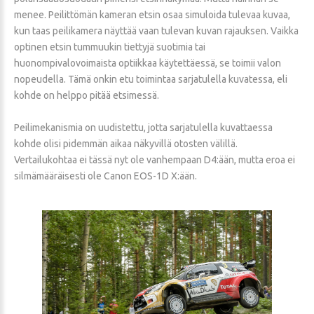
menee. Peilittömän kameran etsin osaa simuloida tulevaa kuvaa,
kun taas peilikamera näyttää vaan tulevan kuvan rajauksen. Vaikka
optinen etsin tummuukin tiettyjä suotimia tai
huonompivalovoimaista optiikkaa käytettäessä, se toimii valon
nopeudella. Tämä onkin etu toimintaa sarjatulella kuvatessa, eli
kohde on helppo pitää etsimessä.
Peilimekanismia on uudistettu, jotta sarjatulella kuvattaessa
kohde olisi pidemmän aikaa näkyvillä otosten välillä.
Vertailukohtaa ei tässä nyt ole vanhempaan D4:ään, mutta eroa ei
silmämääräisesti ole Canon EOS-1D X:ään.