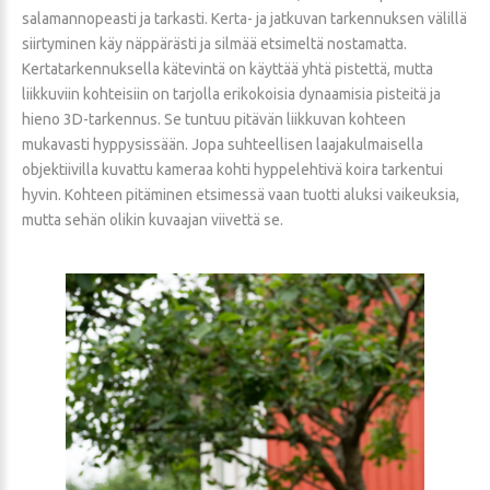
salamannopeasti ja tarkasti. Kerta- ja jatkuvan tarkennuksen välillä
siirtyminen käy näppärästi ja silmää etsimeltä nostamatta.
Kertatarkennuksella kätevintä on käyttää yhtä pistettä, mutta
liikkuviin kohteisiin on tarjolla erikokoisia dynaamisia pisteitä ja
hieno 3D-tarkennus. Se tuntuu pitävän liikkuvan kohteen
mukavasti hyppysissään. Jopa suhteellisen laajakulmaisella
objektiivilla kuvattu kameraa kohti hyppelehtivä koira tarkentui
hyvin. Kohteen pitäminen etsimessä vaan tuotti aluksi vaikeuksia,
mutta sehän olikin kuvaajan viivettä se.