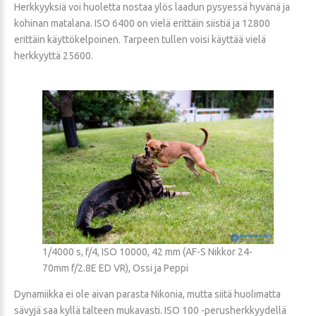
Herkkyyksiä voi huoletta nostaa ylös laadun pysyessä hyvänä ja
kohinan matalana. ISO 6400 on vielä erittäin siistiä ja 12800
erittäin käyttökelpoinen. Tarpeen tullen voisi käyttää vielä
herkkyyttä 25600.
1/4000 s, f/4, ISO 10000, 42 mm (AF-S Nikkor 24-
70mm f/2.8E ED VR), Ossi ja Peppi
Dynamiikka ei ole aivan parasta Nikonia, mutta siitä huolimatta
sävyjä saa kyllä talteen mukavasti. ISO 100 -perusherkkyydellä