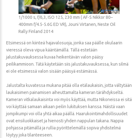
1/1000 s, f/6,3, ISO 125, 230 mm ( AF-S Nikkor 80–
400mm f/4.5-5.6G ED VR), Jouni Virtanen, Neste Oil
Rally Finland 2014
Etsimessä on kiinteä hajavalosuoja, jonka saa päälle okulaarin
vieressä oleva vipua kääntämällä. Tällä estetään
jalustakuvauksessa kuvaa heikentävän valon pääsy
peilikammioon. Tätä käytetään siis jalustakuvauksessa, kun silmä
ei ole etsimessä valon sisään pääsyä estämässä.
Jalustalta kuvatessa mukana pitää olla etälaukaisin, jotta vältytään
laukaisimen painamisen aiheuttamalta kameran tärähdykseltä.
Kameran vitkalaukaisinta voi myös käyttää, mutta Nikoneissa ei sitä
voi käyttää samaan aikaan peilin lukituksen kanssa. Näistä vaan
jompikumpi voi olla yhtä aikaa päällä. Haarukointimahdollisuudet
ovat ensiluokkaiset ja hienosti yhden nappulan takana. Nappia
pohjassa pitämällä ja rullia pyörittelemällä sopiva yhdistelmä
löytyy joka tilanteeseen.