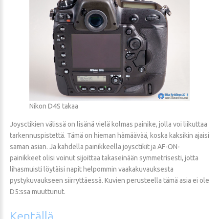
Nikon D4S takaa
Joysctikien välissä on lisänä vielä kolmas painike, jolla voi liikuttaa
tarkennuspistettä. Tämä on hieman hämäävää, koska kaksikin ajaisi
saman asian. Ja kahdella painikkeella joysctikit ja AF-ON-
painikkeet olisi voinut sijoittaa takaseinään symmetrisesti, jotta
lihasmuisti löytäisi napit helpommin vaakakuvauksesta
pystykuvaukseen siirryttäessä. Kuvien perusteella tämä asia ei ole
D5:ssa muuttunut.
Kentällä