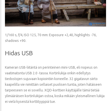
1/160 s, f/4, ISO 125, 70 mm: Exposure +2,40, highlights -76,
shadows +90.
Hidas
USB
Kameran USB-liitäntä on perinteinen mini-USB, eli nopeus on
vaatimatonta USB 2.0 -tasoa. Kortinlukija onkin edellytys
tiedostojen sujuvaan kopiointiin koneelle. 32 gigatavun siirto
kaapelilla vie nimittäin sellaiset puolisen tuntia, joten hätäiseen
tarpeeseen se ei sovellu. XQD-korttien käyttäjälle tämä tietää
ylimääräisen kortinlukijan ostoa, koska mikään yleismallinen lukija
ei vielä kyseistä korttityyppiä tue.