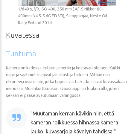
1/640 s, f/9, ISO 400, 250 mm ( AF-S Nikkor 80–
400mm f/4.5-5.6G ED VR), Samppanjaa, Neste Oil
Rally Finland 2014
Kuvatessa
Tuntuma
Kamera on kädessä erittäin jämerän ja kestävän oloinen. Kaikki
napit ja säätimet toimivat jämäkästi ja tarkasti. Mitään niin
ulkonevia osia ei ole, jotka tippuisivat tai katkeilisivat kovassakaan
menossa. Muistikorttiluukun avausnappi on luukun alla, joten
sekään ei pääse avautumaan vahingossa.
Muutaman kerran kävikin niin, että
kameran roikkuessa hihnassa kamera
laukoi kuvasarjoja kävelyn tahdissa.