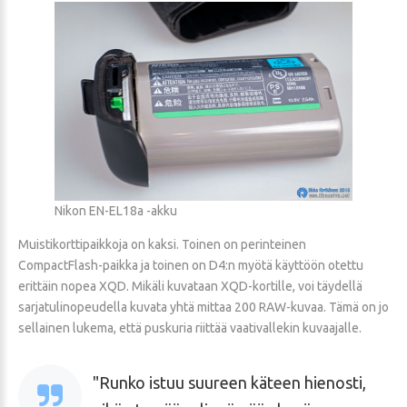
Nikon EN-EL18a -akku
Muistikorttipaikkoja on kaksi. Toinen on perinteinen
CompactFlash-paikka ja toinen on D4:n myötä käyttöön otettu
erittäin nopea XQD. Mikäli kuvataan XQD-kortille, voi täydellä
sarjatulinopeudella kuvata yhtä mittaa 200 RAW-kuvaa. Tämä on jo
sellainen lukema, että puskuria riittää vaativallekin kuvaajalle.
Runko istuu suureen käteen hienosti,