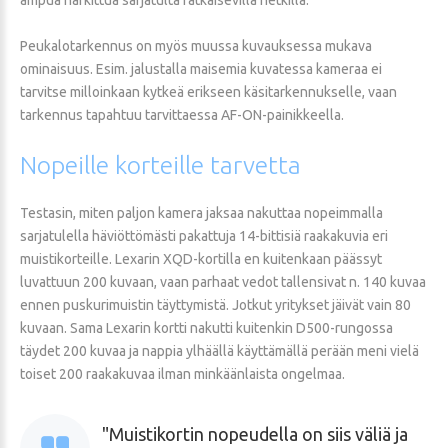
Peukalotarkennus on myös muussa kuvauksessa mukava
ominaisuus. Esim. jalustalla maisemia kuvatessa kameraa ei
tarvitse milloinkaan kytkeä erikseen käsitarkennukselle, vaan
tarkennus tapahtuu tarvittaessa AF-ON-painikkeella.
Nopeille
korteille
tarvetta
Testasin, miten paljon kamera jaksaa nakuttaa nopeimmalla
sarjatulella häviöttömästi pakattuja 14-bittisiä raakakuvia eri
muistikorteille. Lexarin XQD-kortilla en kuitenkaan päässyt
luvattuun 200 kuvaan, vaan parhaat vedot tallensivat n. 140 kuvaa
ennen puskurimuistin täyttymistä. Jotkut yritykset jäivät vain 80
kuvaan. Sama Lexarin kortti nakutti kuitenkin D500-rungossa
täydet 200 kuvaa ja nappia ylhäällä käyttämällä perään meni vielä
toiset 200 raakakuvaa ilman minkäänlaista ongelmaa.
Muistikortin nopeudella on siis väliä ja