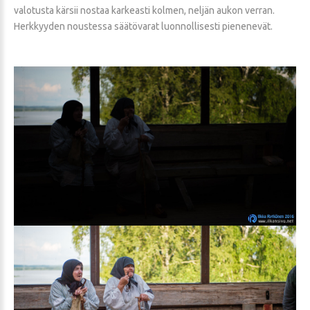
valotusta kärsii nostaa karkeasti kolmen, neljän aukon verran.
Herkkyyden noustessa säätövarat luonnollisesti pienenevät.