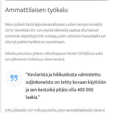
Ammattilaisen
työkalu
Nikon julkaisi tästä lippulaivamallistaan uuden version keväällä
2016, nimeltään D5. Sen myötä liikkeellä saattaa olla hieman
enemmän käytettyjä D4S-runkoja, joten sellaisen haaveilijalla voi
olla nyt paikka hankkia se sopuhintaan.
Kokeilu perustuu yhteen viikonloppuun Neste Oil Rallissa sekä
sen jälkeiseen kokeiluun viime kesänä.
Kevlarista ja hiilikuidusta valmistettu
suljinkoneisto on tehty kovaan käyttöön
ja sen kestoikä pitäisi olla 400 000
laakia.
D4S julkaistiin 2014 alkupuolella, joten ammattilaitteeksi tämä ei