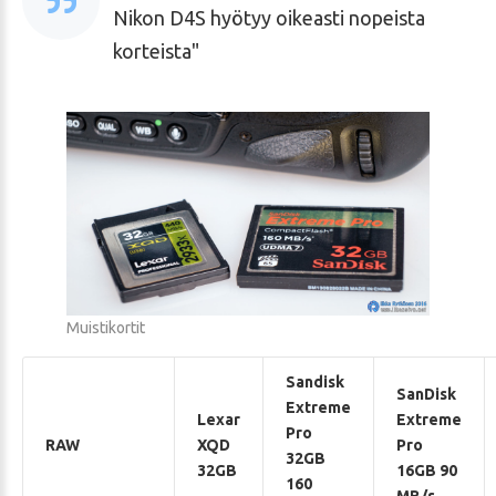
Nikon D4S hyötyy oikeasti nopeista
korteista
Muistikortit
Sandisk
SanDisk
Extreme
Lexar
Extreme
Pro
RAW
XQD
Pro
32GB
32GB
16GB 90
160