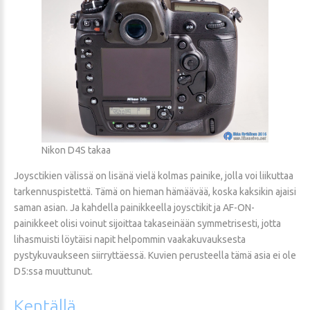
Nikon D4S takaa
Joysctikien välissä on lisänä vielä kolmas painike, jolla voi liikuttaa
tarkennuspistettä. Tämä on hieman hämäävää, koska kaksikin ajaisi
saman asian. Ja kahdella painikkeella joysctikit ja AF-ON-
painikkeet olisi voinut sijoittaa takaseinään symmetrisesti, jotta
lihasmuisti löytäisi napit helpommin vaakakuvauksesta
pystykuvaukseen siirryttäessä. Kuvien perusteella tämä asia ei ole
D5:ssa muuttunut.
Kentällä