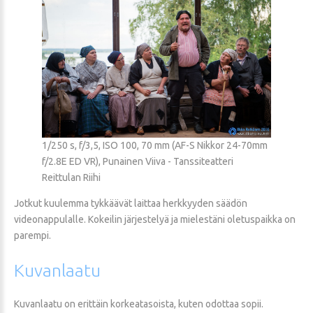
1/250 s, f/3,5, ISO 100, 70 mm (AF-S Nikkor 24-70mm
f/2.8E ED VR), Punainen Viiva - Tanssiteatteri
Reittulan Riihi
Jotkut kuulemma tykkäävät laittaa herkkyyden säädön
videonappulalle. Kokeilin järjestelyä ja mielestäni oletuspaikka on
parempi.
Kuvanlaatu
Kuvanlaatu on erittäin korkeatasoista, kuten odottaa sopii.