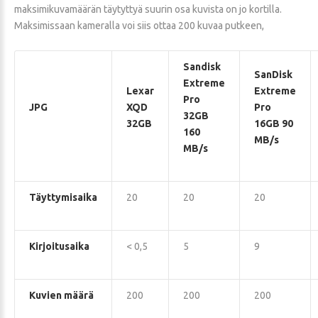
maksimikuvamäärän täytyttyä suurin osa kuvista on jo kortilla.
Maksimissaan kameralla voi siis ottaa 200 kuvaa putkeen,
Sandisk
SanDisk
Extreme
Lexar
Extreme
Pro
JPG
XQD
Pro
32GB
32GB
16GB 90
160
MB/s
MB/s
Täyttymisaika
20
20
20
Kirjoitusaika
< 0,5
5
9
Kuvien määrä
200
200
200