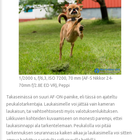
1/2000 s, f/6,3, ISO 7200, 70 mm (AF-S Nikkor 24-
70mm f/2.8E ED VR), Peppi
Takaseinässä on suuri AF-ON-painike, eli tässä on ajateltu
peukalotarkentajia. Laukaisimelle voi jättää vain kameran
laukaisun, tai vaihtoehtoisesti myös valotuksenlukituksen.
Liikkuvien kohteiden kuvaamiseen on monesti parempi, ettei
laukaisinnappi ala tarkentelemaan. Peukalolla voi pitää
tarkennuksen seurannassa kaiken aikaa ja laukaisimella voi sitten
ampua harkittua sarjatulta ratkaisevilla hetkillä.