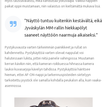
myös taustavalaistu, mikä ilahduttaa yökuvaajia. Vaikka nappien
paikat oppii muistamaan, niin valaistus on kieltämättä mukava lisä.
Näyttö tuntuu kuitenkin kestävältä, eikä
Jyväskylän MM-rallin hiekkapölyt
saaneet näyttöön naarmuja aikaiseksi.
Pystykuvausta varten tärkeimmän painikkeet ja rullat on
kahdennettu. Pystykäyttöä varten olevat nappulat voi
halutessaan lukita, jottei niitä painele vahingossa. Muutaman
kerran kävikin niin, että kameran roikkuessa hihnassa kamera
laukoi kuvasarjoja kävelyn tahdissa. Pystykäyttöä häiritsee
hieman, ettei AF-ON-nappi ja tarkennuspisteiden siirtelyyn
tarkoitettu joystick ole samalla kohdalla peukalon alla, kuin vaaka-
asennossa.