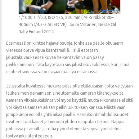
1/1000 s, f/6,3, ISO 125, 230 mm ( AF-S Nikkor 80–
400mm f/4.5-5.6G ED VR), Jouni Virtanen, Neste Oil
Rally Finland 2014
Etsimessä on kiinteä hajavalosuoja, jonka saa päälle okulaarin
vieressä oleva vipua kääntämällä. Tällä estetään
jalustakuvauksessa kuvaa heikentävän valon pääsy
peilikammioon. Tätä käytetään siis jalustakuvauksessa, kun silmä
ei ole etsimessä valon sisään pääsyä estämässä.
Jalustalta kuvatessa mukana pitää olla etälaukaisin, jotta vältytään
laukaisimen painamisen aiheuttamalta kameran tärähdykseltä.
Kameran vitkalaukaisinta voi myös käyttää, mutta Nikoneissa ei sitä
voi käyttää samaan aikaan peilin lukituksen kanssa. Näistä vaan
jompikumpi voi olla yhtä aikaa päällä. Haarukointimahdollisuudet
ovat ensiluokkaiset ja hienosti yhden nappulan takana. Nappia
pohjassa pitämällä ja rullia pyörittelemällä sopiva yhdistelmä
löytyy joka tilanteeseen.