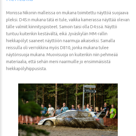
Monissa Nikonin malleissa on mukana toimitettu näyttöä suojaava
pleksi. D4S:n mukana tätä ei tule, vaikka kamerassa näyttää olevan
tälle valmiit kiinnityspisteet. Samoin taisi olla D4:ssä. Näyttö
tuntuu kuitenkin kestävältä, eikä Jyväskylän MM-rallin
hiekkapölyt saaneet näyttöön naarmuja aikaiseksi. Samalla
reissulla oli verrokkina myös D810, jonka mukana tulee
näytönsuoja mukana. Muovisuoja on kuitenkin niin pehmeää
materiaalia, että sehän meni naarmuille jo ensimmäisistä
hiekkapölyhippusista.