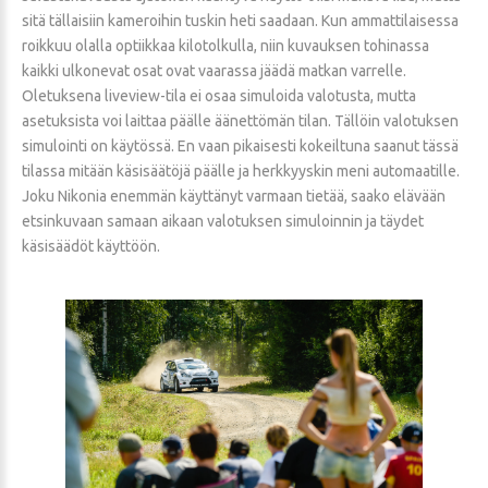
sitä tällaisiin kameroihin tuskin heti saadaan. Kun ammattilaisessa
roikkuu olalla optiikkaa kilotolkulla, niin kuvauksen tohinassa
kaikki ulkonevat osat ovat vaarassa jäädä matkan varrelle.
Oletuksena liveview-tila ei osaa simuloida valotusta, mutta
asetuksista voi laittaa päälle äänettömän tilan. Tällöin valotuksen
simulointi on käytössä. En vaan pikaisesti kokeiltuna saanut tässä
tilassa mitään käsisäätöjä päälle ja herkkyyskin meni automaatille.
Joku Nikonia enemmän käyttänyt varmaan tietää, saako elävään
etsinkuvaan samaan aikaan valotuksen simuloinnin ja täydet
käsisäädöt käyttöön.