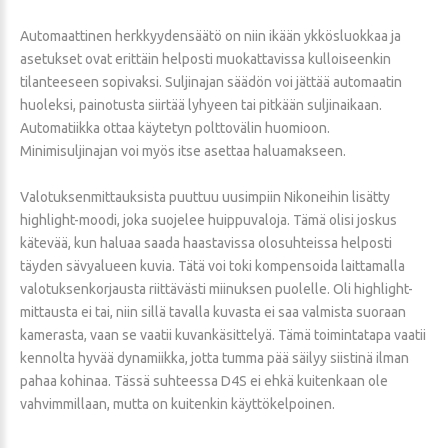
Automaattinen herkkyydensäätö on niin ikään ykkösluokkaa ja
asetukset ovat erittäin helposti muokattavissa kulloiseenkin
tilanteeseen sopivaksi. Suljinajan säädön voi jättää automaatin
huoleksi, painotusta siirtää lyhyeen tai pitkään suljinaikaan.
Automatiikka ottaa käytetyn polttovälin huomioon.
Minimisuljinajan voi myös itse asettaa haluamakseen.
Valotuksenmittauksista puuttuu uusimpiin Nikoneihin lisätty
highlight-moodi, joka suojelee huippuvaloja. Tämä olisi joskus
kätevää, kun haluaa saada haastavissa olosuhteissa helposti
täyden sävyalueen kuvia. Tätä voi toki kompensoida laittamalla
valotuksenkorjausta riittävästi miinuksen puolelle. Oli highlight-
mittausta ei tai, niin sillä tavalla kuvasta ei saa valmista suoraan
kamerasta, vaan se vaatii kuvankäsittelyä. Tämä toimintatapa vaatii
kennolta hyvää dynamiikka, jotta tumma pää säilyy siistinä ilman
pahaa kohinaa. Tässä suhteessa D4S ei ehkä kuitenkaan ole
vahvimmillaan, mutta on kuitenkin käyttökelpoinen.