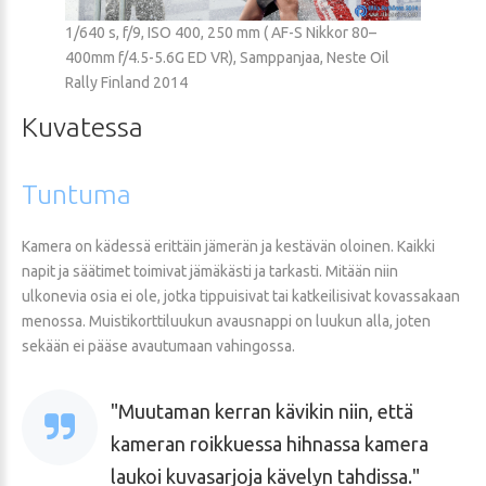
1/640 s, f/9, ISO 400, 250 mm ( AF-S Nikkor 80–
400mm f/4.5-5.6G ED VR), Samppanjaa, Neste Oil
Rally Finland 2014
Kuvatessa
Tuntuma
Kamera on kädessä erittäin jämerän ja kestävän oloinen. Kaikki
napit ja säätimet toimivat jämäkästi ja tarkasti. Mitään niin
ulkonevia osia ei ole, jotka tippuisivat tai katkeilisivat kovassakaan
menossa. Muistikorttiluukun avausnappi on luukun alla, joten
sekään ei pääse avautumaan vahingossa.
Muutaman kerran kävikin niin, että
kameran roikkuessa hihnassa kamera
laukoi kuvasarjoja kävelyn tahdissa.