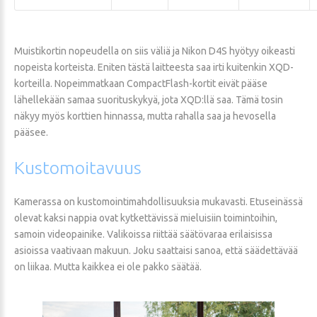
Muistikortin nopeudella on siis väliä ja Nikon D4S hyötyy oikeasti
nopeista korteista. Eniten tästä laitteesta saa irti kuitenkin XQD-
korteilla. Nopeimmatkaan CompactFlash-kortit eivät pääse
lähellekään samaa suorituskykyä, jota XQD:llä saa. Tämä tosin
näkyy myös korttien hinnassa, mutta rahalla saa ja hevosella
pääsee.
Kustomoitavuus
Kamerassa on kustomointimahdollisuuksia mukavasti. Etuseinässä
olevat kaksi nappia ovat kytkettävissä mieluisiin toimintoihin,
samoin videopainike. Valikoissa riittää säätövaraa erilaisissa
asioissa vaativaan makuun. Joku saattaisi sanoa, että säädettävää
on liikaa. Mutta kaikkea ei ole pakko säätää.