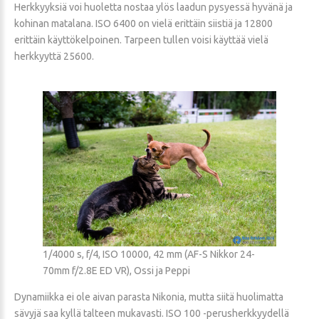
Herkkyyksiä voi huoletta nostaa ylös laadun pysyessä hyvänä ja
kohinan matalana. ISO 6400 on vielä erittäin siistiä ja 12800
erittäin käyttökelpoinen. Tarpeen tullen voisi käyttää vielä
herkkyyttä 25600.
1/4000 s, f/4, ISO 10000, 42 mm (AF-S Nikkor 24-
70mm f/2.8E ED VR), Ossi ja Peppi
Dynamiikka ei ole aivan parasta Nikonia, mutta siitä huolimatta
sävyjä saa kyllä talteen mukavasti. ISO 100 -perusherkkyydellä