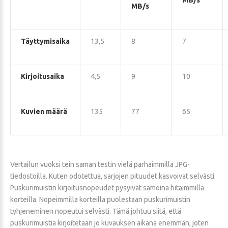
MB/s
MB/s
Täyttymisaika
13,5
8
7
Kirjoitusaika
4,5
9
10
Kuvien määrä
135
77
65
Vertailun vuoksi tein saman testin vielä parhaimmilla JPG-
tiedostoilla. Kuten odotettua, sarjojen pituudet kasvoivat selvästi.
Puskurimuistin kirjoitusnopeudet pysyivät samoina hitaimmilla
korteilla. Nopeimmilla korteilla puolestaan puskurimuistin
tyhjeneminen nopeutui selvästi. Tämä johtuu siitä, että
puskurimuistia kirjoitetaan jo kuvauksen aikana enemmän, joten