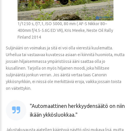
1/1250 s, f/7,1, ISO 5000, 80 mm ( AF-S Nikkor 80–
400mm f/4.5-5.6G ED VR), Kris Meeke, Neste Oil Rally
Finland 2014
Suljinääni on voimakas ja sitä ei voi olla vierestä kuulematta.
Urheilua tai vastaavaa kuvatessa asiaan ei kiinnitä huomiota, mutta
jossain hiljaisemmassa ympäristössä ääni saattaa olla jo
kiusallinen. Tarjolla on myös hiljainen moodi, joka hillitsee
suljinääntä jonkun verran. Jos ääntä vertaa taas Canonin
ykkösnyrkkiin, ei niissä ole merkittäviä eroja, vaikka jossain toista
on väitettykin.
Automaattinen herkkyydensäätö on niin
ikään ykkösluokkaa.
Jalustakuvausta ajatellen kääntyvä näyttö olisi mukava lisä, mutta