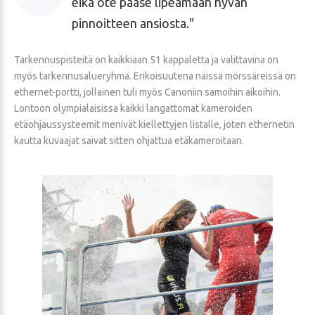
eikä ote pääse lipeämään hyvän
pinnoitteen ansiosta.
Tarkennuspisteitä on kaikkiaan 51 kappaletta ja valittavina on
myös tarkennusalueryhmä. Erikoisuutena näissä mörssäreissä on
ethernet-portti, jollainen tuli myös Canoniin samoihin aikoihin.
Lontoon olympialaisissa kaikki langattomat kameroiden
etäohjaussysteemit menivät kiellettyjen listalle, joten ethernetin
kautta kuvaajat saivat sitten ohjattua etäkameroitaan.