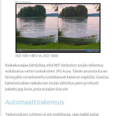
ISO 100 +4EV vs. ISO 1600
Raakakuvaajaa ilahduttaa, että NEF-tiedoston sisään tallentuu
esikatselua varten isokokoinen JPG-kuva. Tämän ansiosta kuvan
terävyyttä voi tarkastella luotettavasti kameran näytöltä. Useissa
kameroissahan raakakuvan sisään tallentuu pieni ja reilusti
pakattu jpg-kuva, josta ei paljon iloa ole.
Automaattirakennus
Tarkennuksen suhteen ei ole moitittavaa, vaan kaikki pelaa