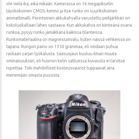
ole vielä ikä, eikä mikään. Kamerassa on 16 megapikselin
täyskokoinen CMOS-kenno ja itse runko on suurikokoinen
ammattimalli. Perinteinen akkukahvalla varustettu peilijärkkäri on
kokoluokaltaan lähes vastaava. Kun akkukahva on kiinteänä osana
runkoa, pysyy runko jämäkkänä kaikissa tilanteissa.
Runkomateriaalina on magnesiumvalu, kuten näissä vehkeissä on
tapana. Rungon paino on 1350 grammaa, eli voidaan puhua
raskaan sarjan työkalusta. Sääsuojaus kuuluu ilman muuta
ominaisuuksiin, eli huonon kelin sattuessa kuvausta ei tarvitse
lopettaa. Toki mahdolliset kosteusvauriot tuppaavat aina
menemään omasta pussista.