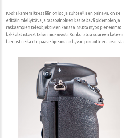
Koska kamera itsessään on iso ja suhteellisen painava, on se
erittäin miellyttävä ja tasapainoinen käsiteltävä pidempien ja
raskaampien teleobjektiivien kanssa. Mutta myös pienemmät
kakkulat istuvat tähän mukavasti. Runko istuu suureen käteen
hienosti, eikä ote pääse lipeämään hyvän pinnoitteen ansiosta.