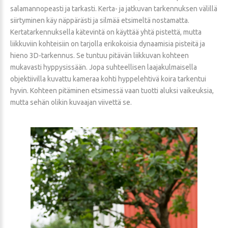
salamannopeasti ja tarkasti. Kerta- ja jatkuvan tarkennuksen välillä
siirtyminen käy näppärästi ja silmää etsimeltä nostamatta.
Kertatarkennuksella kätevintä on käyttää yhtä pistettä, mutta
liikkuviin kohteisiin on tarjolla erikokoisia dynaamisia pisteitä ja
hieno 3D-tarkennus. Se tuntuu pitävän liikkuvan kohteen
mukavasti hyppysissään. Jopa suhteellisen laajakulmaisella
objektiivilla kuvattu kameraa kohti hyppelehtivä koira tarkentui
hyvin. Kohteen pitäminen etsimessä vaan tuotti aluksi vaikeuksia,
mutta sehän olikin kuvaajan viivettä se.