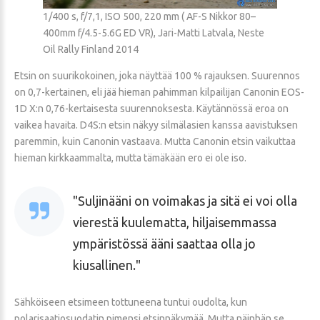
1/400 s, f/7,1, ISO 500, 220 mm ( AF-S Nikkor 80–
400mm f/4.5-5.6G ED VR), Jari-Matti Latvala, Neste
Oil Rally Finland 2014
Etsin on suurikokoinen, joka näyttää 100 % rajauksen. Suurennos
on 0,7-kertainen, eli jää hieman pahimman kilpailijan Canonin EOS-
1D X:n 0,76-kertaisesta suurennoksesta. Käytännössä eroa on
vaikea havaita. D4S:n etsin näkyy silmälasien kanssa aavistuksen
paremmin, kuin Canonin vastaava. Mutta Canonin etsin vaikuttaa
hieman kirkkaammalta, mutta tämäkään ero ei ole iso.
Suljinääni on voimakas ja sitä ei voi olla
vierestä kuulematta, hiljaisemmassa
ympäristössä ääni saattaa olla jo
kiusallinen.
Sähköiseen etsimeen tottuneena tuntui oudolta, kun
polarisaatiosuodatin pimensi etsinnäkymää. Mutta näinhän se