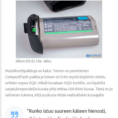
Nikon EN-EL18a -akku
Muistikorttipaikkoja on kaksi. Toinen on perinteinen
CompactFlash-paikka ja toinen on D4:n myötä käyttöön otettu
erittäin nopea XQD. Mikäli kuvataan XQD-kortille, voi täydellä
sarjatulinopeudella kuvata yhtä mittaa 200 RAW-kuvaa. Tämä on jo
sellainen lukema, että puskuria riittää vaativallekin kuvaajalle.
Runko istuu suureen käteen hienosti,