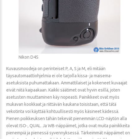
Nikon D4S
Kuvausmoodeja on perinteiset P, A, S ja M, eli mitään
täysautomaattiohjelmia ei ole tarjolla kissa- ja maisema-
asetuksista puhumattakaan. Ammattilaiset ja kokeneet kuvaajat
eivät niitä kaipaakaan. Kaikki säätimet ovat hyvin esillä, joten
asetusten muuttaminen käy nopeasti. Painikkeet ovat myös
mukavan kookkaat ja riittävän kaukana toisistaan, että tätä
vekotinta voi käyttää kohtuullisesti myös käsineet kädessä.
Pienen poikkeuksen tähän tekevät pienemmän LCD-näytön alla
olevat ISO-, QUAL. Ja WB-näppäimet, jotka ovat muita painikkeita
pienempiä ja pienessä syvennyksessä. Tärkeimmät näppäimet on