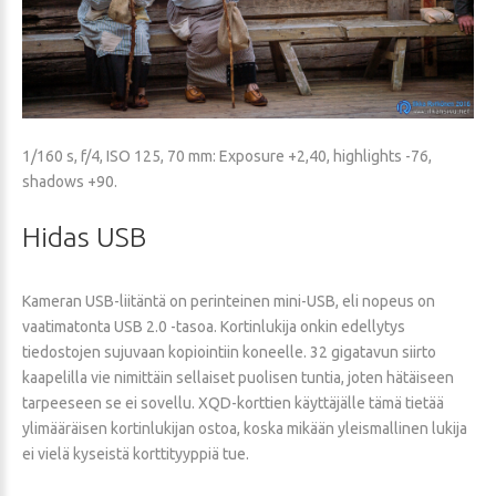
1/160 s, f/4, ISO 125, 70 mm: Exposure +2,40, highlights -76,
shadows +90.
Hidas
USB
Kameran USB-liitäntä on perinteinen mini-USB, eli nopeus on
vaatimatonta USB 2.0 -tasoa. Kortinlukija onkin edellytys
tiedostojen sujuvaan kopiointiin koneelle. 32 gigatavun siirto
kaapelilla vie nimittäin sellaiset puolisen tuntia, joten hätäiseen
tarpeeseen se ei sovellu. XQD-korttien käyttäjälle tämä tietää
ylimääräisen kortinlukijan ostoa, koska mikään yleismallinen lukija
ei vielä kyseistä korttityyppiä tue.