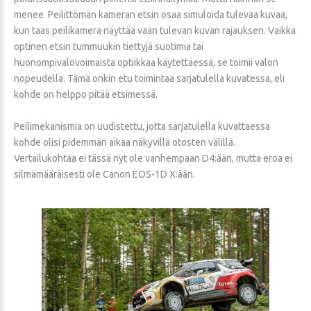
menee. Peilittömän kameran etsin osaa simuloida tulevaa kuvaa,
kun taas peilikamera näyttää vaan tulevan kuvan rajauksen. Vaikka
optinen etsin tummuukin tiettyjä suotimia tai
huonompivalovoimaista optiikkaa käytettäessä, se toimii valon
nopeudella. Tämä onkin etu toimintaa sarjatulella kuvatessa, eli
kohde on helppo pitää etsimessä.
Peilimekanismia on uudistettu, jotta sarjatulella kuvattaessa
kohde olisi pidemmän aikaa näkyvillä otosten välillä.
Vertailukohtaa ei tässä nyt ole vanhempaan D4:ään, mutta eroa ei
silmämääräisesti ole Canon EOS-1D X:ään.