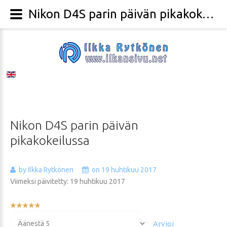
Nikon D4S parin päivän pikakokeilussa - Valokuvaaja Ilkka Rytkönen
Nikon
D4S
parin
päivän
pikakokeilussa
by Ilkka Rytkönen
on 19 huhtikuu 2017
Viimeksi päivitetty: 19 huhtikuu 2017
Käyttäjän
arvio:
Voit
5
/
5