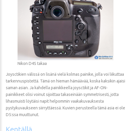
Nikon D4S takaa
Joysctikien välissä on lisänä vielä kolmas painike, jolla voi liikuttaa
tarkennuspistettä. Tämä on hieman hämäävää, koska kaksikin ajaisi
saman asian. Ja kahdella painikkeella joysctikit ja AF-ON-
painikkeet olisi voinut sijoittaa takaseinään symmetrisesti, jotta
lihasmuisti löytäisi napit helpommin vaakakuvauksesta
pystykuvaukseen siirryttäessä. Kuvien perusteella tämä asia ei ole
D5:ssa muuttunut.
Kentällä