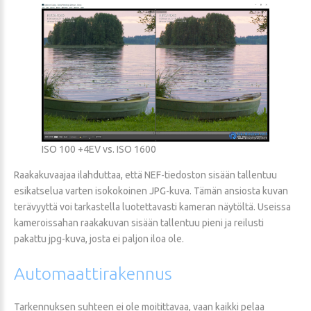
ISO 100 +4EV vs. ISO 1600
Raakakuvaajaa ilahduttaa, että NEF-tiedoston sisään tallentuu
esikatselua varten isokokoinen JPG-kuva. Tämän ansiosta kuvan
terävyyttä voi tarkastella luotettavasti kameran näytöltä. Useissa
kameroissahan raakakuvan sisään tallentuu pieni ja reilusti
pakattu jpg-kuva, josta ei paljon iloa ole.
Automaattirakennus
Tarkennuksen suhteen ei ole moitittavaa, vaan kaikki pelaa