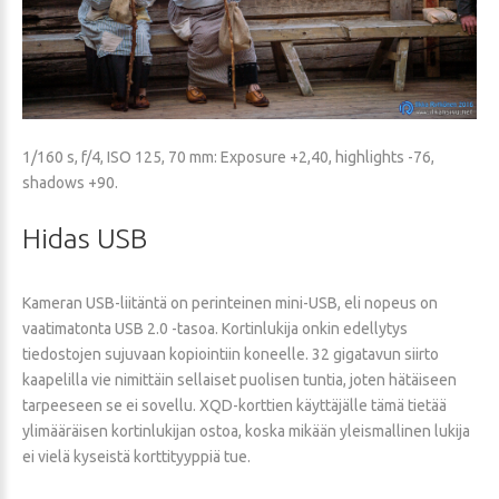
1/160 s, f/4, ISO 125, 70 mm: Exposure +2,40, highlights -76,
shadows +90.
Hidas
USB
Kameran USB-liitäntä on perinteinen mini-USB, eli nopeus on
vaatimatonta USB 2.0 -tasoa. Kortinlukija onkin edellytys
tiedostojen sujuvaan kopiointiin koneelle. 32 gigatavun siirto
kaapelilla vie nimittäin sellaiset puolisen tuntia, joten hätäiseen
tarpeeseen se ei sovellu. XQD-korttien käyttäjälle tämä tietää
ylimääräisen kortinlukijan ostoa, koska mikään yleismallinen lukija
ei vielä kyseistä korttityyppiä tue.