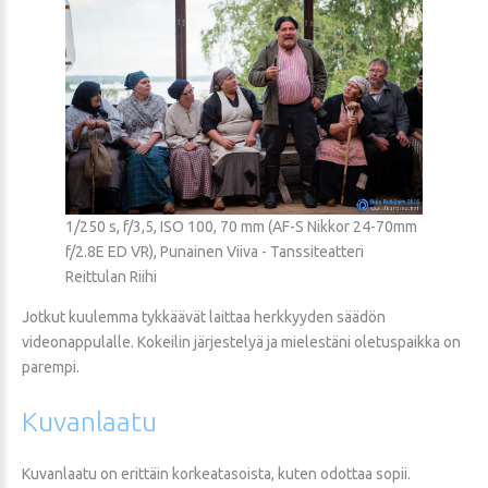
1/250 s, f/3,5, ISO 100, 70 mm (AF-S Nikkor 24-70mm
f/2.8E ED VR), Punainen Viiva - Tanssiteatteri
Reittulan Riihi
Jotkut kuulemma tykkäävät laittaa herkkyyden säädön
videonappulalle. Kokeilin järjestelyä ja mielestäni oletuspaikka on
parempi.
Kuvanlaatu
Kuvanlaatu on erittäin korkeatasoista, kuten odottaa sopii.