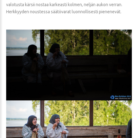
valotusta kärsii nostaa karkeasti kolmen, neljän aukon verran.
Herkkyyden noustessa säätövarat luonnollisesti pienenevät.