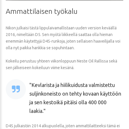
Ammattilaisen
työkalu
Nikon julkaisi tästä lippulaivamallistaan uuden version keväällä
2016, nimeltään D5. Sen myötä liikkeellä saattaa olla hieman
enemmän käytettyjä D4S-runkoja, joten sellaisen haaveilijalla voi
olla nyt paikka hankkia se sopuhintaan.
Kokeilu perustuu yhteen viikonloppuun Neste Oil Rallissa sekä
sen jälkeiseen kokeiluun viime kesänä.
Kevlarista ja hiilikuidusta valmistettu
suljinkoneisto on tehty kovaan käyttöön
ja sen kestoikä pitäisi olla 400 000
laakia.
D4S julkaistiin 2014 alkupuolella, joten ammattilaitteeksi tämä ei