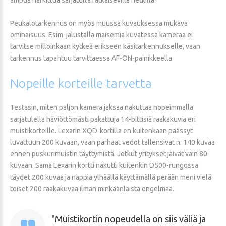
Peukalotarkennus on myös muussa kuvauksessa mukava
ominaisuus. Esim. jalustalla maisemia kuvatessa kameraa ei
tarvitse milloinkaan kytkeä erikseen käsitarkennukselle, vaan
tarkennus tapahtuu tarvittaessa AF-ON-painikkeella.
Nopeille
korteille
tarvetta
Testasin, miten paljon kamera jaksaa nakuttaa nopeimmalla
sarjatulella häviöttömästi pakattuja 14-bittisiä raakakuvia eri
muistikorteille. Lexarin XQD-kortilla en kuitenkaan päässyt
luvattuun 200 kuvaan, vaan parhaat vedot tallensivat n. 140 kuvaa
ennen puskurimuistin täyttymistä. Jotkut yritykset jäivät vain 80
kuvaan. Sama Lexarin kortti nakutti kuitenkin D500-rungossa
täydet 200 kuvaa ja nappia ylhäällä käyttämällä perään meni vielä
toiset 200 raakakuvaa ilman minkäänlaista ongelmaa.
Muistikortin nopeudella on siis väliä ja