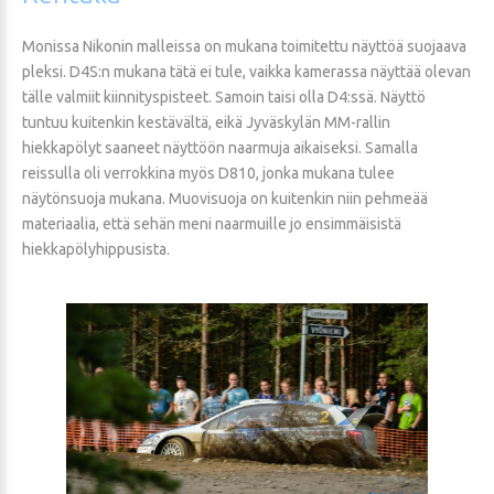
Monissa Nikonin malleissa on mukana toimitettu näyttöä suojaava
pleksi. D4S:n mukana tätä ei tule, vaikka kamerassa näyttää olevan
tälle valmiit kiinnityspisteet. Samoin taisi olla D4:ssä. Näyttö
tuntuu kuitenkin kestävältä, eikä Jyväskylän MM-rallin
hiekkapölyt saaneet näyttöön naarmuja aikaiseksi. Samalla
reissulla oli verrokkina myös D810, jonka mukana tulee
näytönsuoja mukana. Muovisuoja on kuitenkin niin pehmeää
materiaalia, että sehän meni naarmuille jo ensimmäisistä
hiekkapölyhippusista.