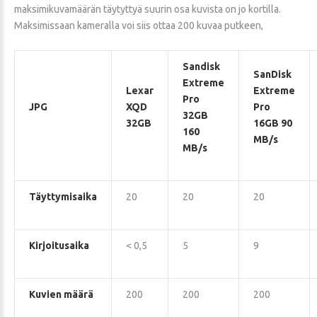
maksimikuvamäärän täytyttyä suurin osa kuvista on jo kortilla.
Maksimissaan kameralla voi siis ottaa 200 kuvaa putkeen,
Sandisk
SanDisk
Extreme
Lexar
Extreme
Pro
JPG
XQD
Pro
32GB
32GB
16GB 90
160
MB/s
MB/s
Täyttymisaika
20
20
20
Kirjoitusaika
< 0,5
5
9
Kuvien määrä
200
200
200