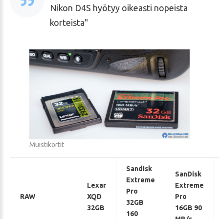
Nikon D4S hyötyy oikeasti nopeista
korteista
Muistikortit
Sandisk
SanDisk
Extreme
Lexar
Extreme
Pro
RAW
XQD
Pro
32GB
32GB
16GB 90
160