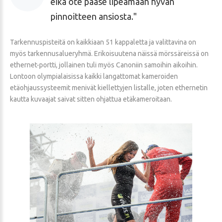
eikä ote pääse lipeämään hyvän
pinnoitteen ansiosta.
Tarkennuspisteitä on kaikkiaan 51 kappaletta ja valittavina on
myös tarkennusalueryhmä. Erikoisuutena näissä mörssäreissä on
ethernet-portti, jollainen tuli myös Canoniin samoihin aikoihin.
Lontoon olympialaisissa kaikki langattomat kameroiden
etäohjaussysteemit menivät kiellettyjen listalle, joten ethernetin
kautta kuvaajat saivat sitten ohjattua etäkameroitaan.