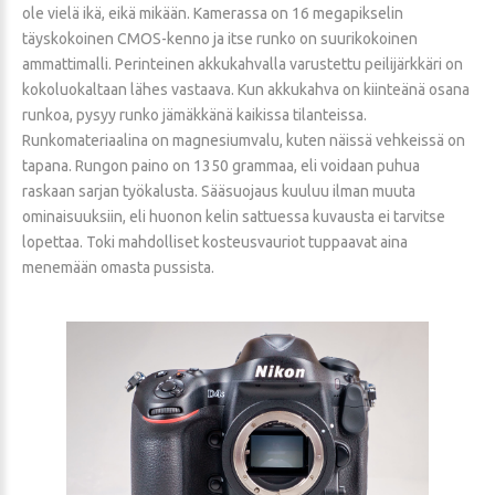
ole vielä ikä, eikä mikään. Kamerassa on 16 megapikselin
täyskokoinen CMOS-kenno ja itse runko on suurikokoinen
ammattimalli. Perinteinen akkukahvalla varustettu peilijärkkäri on
kokoluokaltaan lähes vastaava. Kun akkukahva on kiinteänä osana
runkoa, pysyy runko jämäkkänä kaikissa tilanteissa.
Runkomateriaalina on magnesiumvalu, kuten näissä vehkeissä on
tapana. Rungon paino on 1350 grammaa, eli voidaan puhua
raskaan sarjan työkalusta. Sääsuojaus kuuluu ilman muuta
ominaisuuksiin, eli huonon kelin sattuessa kuvausta ei tarvitse
lopettaa. Toki mahdolliset kosteusvauriot tuppaavat aina
menemään omasta pussista.