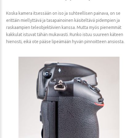
Koska kamera itsessään on iso ja suhteellisen painava, on se
erittäin miellyttävä ja tasapainoinen käsiteltävä pidempien ja
raskaampien teleobjektiivien kanssa. Mutta myös pienemmät
kakkulat istuvat tähän mukavasti. Runko istuu suureen käteen
hienosti, eikä ote pääse lipeämään hyvän pinnoitteen ansiosta.