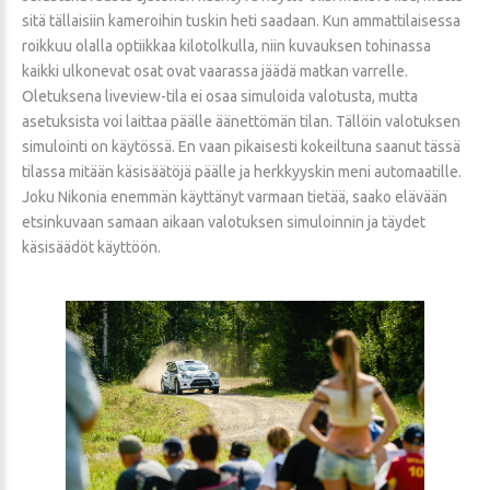
sitä tällaisiin kameroihin tuskin heti saadaan. Kun ammattilaisessa
roikkuu olalla optiikkaa kilotolkulla, niin kuvauksen tohinassa
kaikki ulkonevat osat ovat vaarassa jäädä matkan varrelle.
Oletuksena liveview-tila ei osaa simuloida valotusta, mutta
asetuksista voi laittaa päälle äänettömän tilan. Tällöin valotuksen
simulointi on käytössä. En vaan pikaisesti kokeiltuna saanut tässä
tilassa mitään käsisäätöjä päälle ja herkkyyskin meni automaatille.
Joku Nikonia enemmän käyttänyt varmaan tietää, saako elävään
etsinkuvaan samaan aikaan valotuksen simuloinnin ja täydet
käsisäädöt käyttöön.