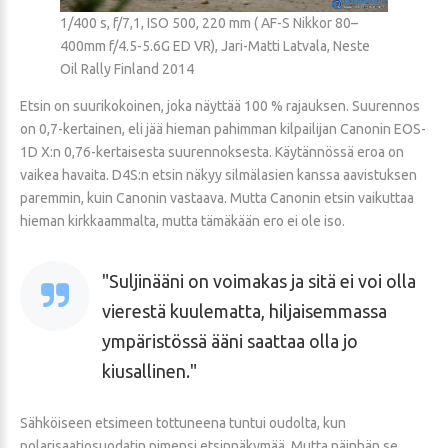
1/400 s, f/7,1, ISO 500, 220 mm ( AF-S Nikkor 80–
400mm f/4.5-5.6G ED VR), Jari-Matti Latvala, Neste
Oil Rally Finland 2014
Etsin on suurikokoinen, joka näyttää 100 % rajauksen. Suurennos
on 0,7-kertainen, eli jää hieman pahimman kilpailijan Canonin EOS-
1D X:n 0,76-kertaisesta suurennoksesta. Käytännössä eroa on
vaikea havaita. D4S:n etsin näkyy silmälasien kanssa aavistuksen
paremmin, kuin Canonin vastaava. Mutta Canonin etsin vaikuttaa
hieman kirkkaammalta, mutta tämäkään ero ei ole iso.
Suljinääni on voimakas ja sitä ei voi olla
vierestä kuulematta, hiljaisemmassa
ympäristössä ääni saattaa olla jo
kiusallinen.
Sähköiseen etsimeen tottuneena tuntui oudolta, kun
polarisaatiosuodatin pimensi etsinnäkymää. Mutta näinhän se