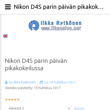
Nikon D4S parin päivän pikakokeilussa - Valokuvaaja Ilkka Rytkönen
Nikon
D4S
parin
päivän
pikakokeilussa
by Ilkka Rytkönen
on 19 huhtikuu 2017
Viimeksi päivitetty: 19 huhtikuu 2017
Käyttäjän
arvio:
Voit
5
/
5