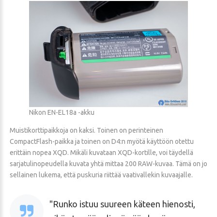
Nikon EN-EL18a -akku
Muistikorttipaikkoja on kaksi. Toinen on perinteinen
CompactFlash-paikka ja toinen on D4:n myötä käyttöön otettu
erittäin nopea XQD. Mikäli kuvataan XQD-kortille, voi täydellä
sarjatulinopeudella kuvata yhtä mittaa 200 RAW-kuvaa. Tämä on jo
sellainen lukema, että puskuria riittää vaativallekin kuvaajalle.
Runko istuu suureen käteen hienosti,