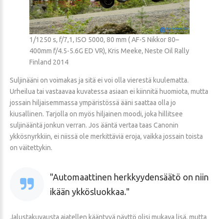
1/1250 s, f/7,1, ISO 5000, 80 mm ( AF-S Nikkor 80–
400mm f/4.5-5.6G ED VR), Kris Meeke, Neste Oil Rally
Finland 2014
Suljinääni on voimakas ja sitä ei voi olla vierestä kuulematta.
Urheilua tai vastaavaa kuvatessa asiaan ei kiinnitä huomiota, mutta
jossain hiljaisemmassa ympäristössä ääni saattaa olla jo
kiusallinen. Tarjolla on myös hiljainen moodi, joka hillitsee
suljinääntä jonkun verran. Jos ääntä vertaa taas Canonin
ykkösnyrkkiin, ei niissä ole merkittäviä eroja, vaikka jossain toista
on väitettykin.
Automaattinen herkkyydensäätö on niin
ikään ykkösluokkaa.
Jalustakuvausta ajatellen kääntyvä näyttö olisi mukava lisä, mutta