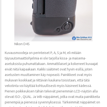
Nikon D4S
Kuvausmoodeja on perinteiset P, A, S ja M, eli mitään
täysautomaattiohjelmia ei ole tarjolla kissa- ja maisema-
asetuksista puhumattakaan. Ammattilaiset ja kokeneet kuvaajat
eivät niitä kaipaakaan. Kaikki säätimet ovat hyvin esillä, joten
asetusten muuttaminen käy nopeasti. Painikkeet ovat myös
mukavan kookkaat ja riittävän kaukana toisistaan, että tätä
vekotinta voi käyttää kohtuullisesti myös käsineet kädessä.
Pienen poikkeuksen tähän tekevät pienemmän LCD-näytön alla
olevat ISO-, QUAL. Ja WB-näppäimet, jotka ovat muita painikkeita
pienempiä ja pienessä syvennyksessä. Tärkeimmät näppäimet on