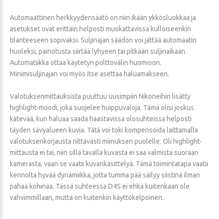
Automaattinen herkkyydensäätö on niin ikään ykkösluokkaa ja
asetukset ovat erittäin helposti muokattavissa kulloiseenkin
tilanteeseen sopivaksi. Suljinajan säädön voi jättää automaatin
huoleksi, painotusta siirtää lyhyeen tai pitkään suljinaikaan.
Automatiikka ottaa käytetyn polttovälin huomioon.
Minimisuljinajan voi myös itse asettaa haluamakseen.
Valotuksenmittauksista puuttuu uusimpiin Nikoneihin lisätty
highlight-moodi, joka suojelee huippuvaloja. Tämä olisi joskus
kätevää, kun haluaa saada haastavissa olosuhteissa helposti
täyden sävyalueen kuvia. Tätä voi toki kompensoida laittamalla
valotuksenkorjausta riittävästi miinuksen puolelle. Oli highlight-
mittausta ei tai, niin sillä tavalla kuvasta ei saa valmista suoraan
kamerasta, vaan se vaatii kuvankäsittelyä. Tämä toimintatapa vaatii
kennolta hyvää dynamiikka, jotta tumma pää säilyy siistinä ilman
pahaa kohinaa. Tässä suhteessa D4S ei ehkä kuitenkaan ole
vahvimmillaan, mutta on kuitenkin käyttökelpoinen.