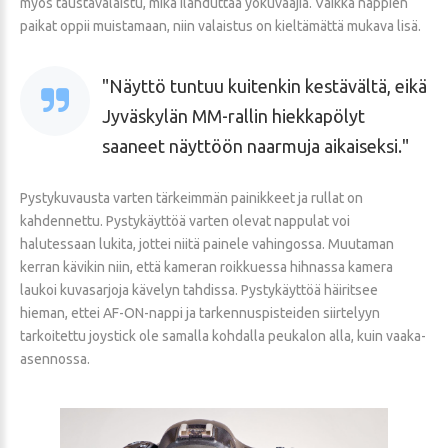
myös taustavalaistu, mikä ilahduttaa yökuvaajia. Vaikka nappien
paikat oppii muistamaan, niin valaistus on kieltämättä mukava lisä.
Näyttö tuntuu kuitenkin kestävältä, eikä
Jyväskylän MM-rallin hiekkapölyt
saaneet näyttöön naarmuja aikaiseksi.
Pystykuvausta varten tärkeimmän painikkeet ja rullat on
kahdennettu. Pystykäyttöä varten olevat nappulat voi
halutessaan lukita, jottei niitä painele vahingossa. Muutaman
kerran kävikin niin, että kameran roikkuessa hihnassa kamera
laukoi kuvasarjoja kävelyn tahdissa. Pystykäyttöä häiritsee
hieman, ettei AF-ON-nappi ja tarkennuspisteiden siirtelyyn
tarkoitettu joystick ole samalla kohdalla peukalon alla, kuin vaaka-
asennossa.