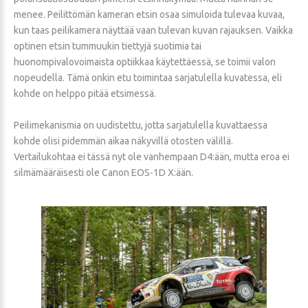
menee. Peilittömän kameran etsin osaa simuloida tulevaa kuvaa,
kun taas peilikamera näyttää vaan tulevan kuvan rajauksen. Vaikka
optinen etsin tummuukin tiettyjä suotimia tai
huonompivalovoimaista optiikkaa käytettäessä, se toimii valon
nopeudella. Tämä onkin etu toimintaa sarjatulella kuvatessa, eli
kohde on helppo pitää etsimessä.
Peilimekanismia on uudistettu, jotta sarjatulella kuvattaessa
kohde olisi pidemmän aikaa näkyvillä otosten välillä.
Vertailukohtaa ei tässä nyt ole vanhempaan D4:ään, mutta eroa ei
silmämääräisesti ole Canon EOS-1D X:ään.