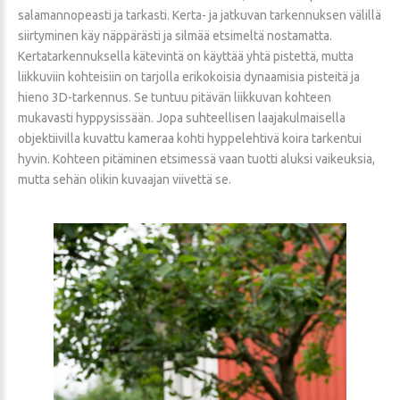
salamannopeasti ja tarkasti. Kerta- ja jatkuvan tarkennuksen välillä
siirtyminen käy näppärästi ja silmää etsimeltä nostamatta.
Kertatarkennuksella kätevintä on käyttää yhtä pistettä, mutta
liikkuviin kohteisiin on tarjolla erikokoisia dynaamisia pisteitä ja
hieno 3D-tarkennus. Se tuntuu pitävän liikkuvan kohteen
mukavasti hyppysissään. Jopa suhteellisen laajakulmaisella
objektiivilla kuvattu kameraa kohti hyppelehtivä koira tarkentui
hyvin. Kohteen pitäminen etsimessä vaan tuotti aluksi vaikeuksia,
mutta sehän olikin kuvaajan viivettä se.