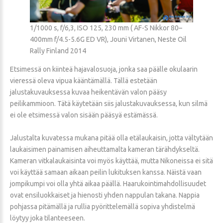
1/1000 s, f/6,3, ISO 125, 230 mm ( AF-S Nikkor 80–
400mm f/4.5-5.6G ED VR), Jouni Virtanen, Neste Oil
Rally Finland 2014
Etsimessä on kiinteä hajavalosuoja, jonka saa päälle okulaarin
vieressä oleva vipua kääntämällä. Tällä estetään
jalustakuvauksessa kuvaa heikentävän valon pääsy
peilikammioon. Tätä käytetään siis jalustakuvauksessa, kun silmä
ei ole etsimessä valon sisään pääsyä estämässä.
Jalustalta kuvatessa mukana pitää olla etälaukaisin, jotta vältytään
laukaisimen painamisen aiheuttamalta kameran tärähdykseltä.
Kameran vitkalaukaisinta voi myös käyttää, mutta Nikoneissa ei sitä
voi käyttää samaan aikaan peilin lukituksen kanssa. Näistä vaan
jompikumpi voi olla yhtä aikaa päällä. Haarukointimahdollisuudet
ovat ensiluokkaiset ja hienosti yhden nappulan takana. Nappia
pohjassa pitämällä ja rullia pyörittelemällä sopiva yhdistelmä
löytyy joka tilanteeseen.