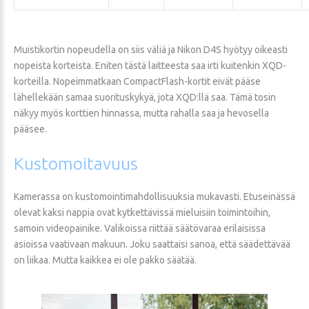
Muistikortin nopeudella on siis väliä ja Nikon D4S hyötyy oikeasti
nopeista korteista. Eniten tästä laitteesta saa irti kuitenkin XQD-
korteilla. Nopeimmatkaan CompactFlash-kortit eivät pääse
lähellekään samaa suorituskykyä, jota XQD:llä saa. Tämä tosin
näkyy myös korttien hinnassa, mutta rahalla saa ja hevosella
pääsee.
Kustomoitavuus
Kamerassa on kustomointimahdollisuuksia mukavasti. Etuseinässä
olevat kaksi nappia ovat kytkettävissä mieluisiin toimintoihin,
samoin videopainike. Valikoissa riittää säätövaraa erilaisissa
asioissa vaativaan makuun. Joku saattaisi sanoa, että säädettävää
on liikaa. Mutta kaikkea ei ole pakko säätää.