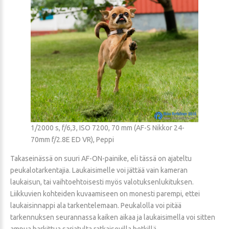
1/2000 s, f/6,3, ISO 7200, 70 mm (AF-S Nikkor 24-
70mm f/2.8E ED VR), Peppi
Takaseinässä on suuri AF-ON-painike, eli tässä on ajateltu
peukalotarkentajia. Laukaisimelle voi jättää vain kameran
laukaisun, tai vaihtoehtoisesti myös valotuksenlukituksen.
Liikkuvien kohteiden kuvaamiseen on monesti parempi, ettei
laukaisinnappi ala tarkentelemaan. Peukalolla voi pitää
tarkennuksen seurannassa kaiken aikaa ja laukaisimella voi sitten
ampua harkittua sarjatulta ratkaisevilla hetkillä.