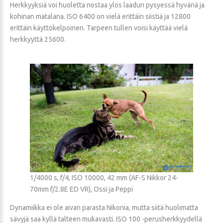
Herkkyyksiä voi huoletta nostaa ylös laadun pysyessä hyvänä ja
kohinan matalana. ISO 6400 on vielä erittäin siistiä ja 12800
erittäin käyttökelpoinen. Tarpeen tullen voisi käyttää vielä
herkkyyttä 25600.
1/4000 s, f/4, ISO 10000, 42 mm (AF-S Nikkor 24-
70mm f/2.8E ED VR), Ossi ja Peppi
Dynamiikka ei ole aivan parasta Nikonia, mutta siitä huolimatta
sävyjä saa kyllä talteen mukavasti. ISO 100 -perusherkkyydellä