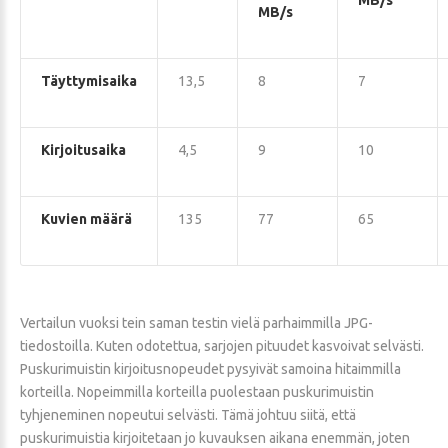
MB/s
MB/s
Täyttymisaika
13,5
8
7
Kirjoitusaika
4,5
9
10
Kuvien määrä
135
77
65
Vertailun vuoksi tein saman testin vielä parhaimmilla JPG-
tiedostoilla. Kuten odotettua, sarjojen pituudet kasvoivat selvästi.
Puskurimuistin kirjoitusnopeudet pysyivät samoina hitaimmilla
korteilla. Nopeimmilla korteilla puolestaan puskurimuistin
tyhjeneminen nopeutui selvästi. Tämä johtuu siitä, että
puskurimuistia kirjoitetaan jo kuvauksen aikana enemmän, joten