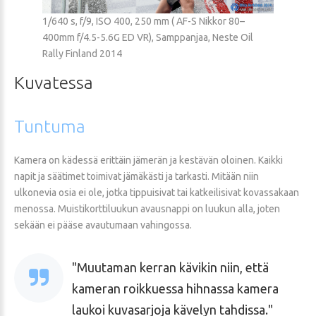
1/640 s, f/9, ISO 400, 250 mm ( AF-S Nikkor 80–
400mm f/4.5-5.6G ED VR), Samppanjaa, Neste Oil
Rally Finland 2014
Kuvatessa
Tuntuma
Kamera on kädessä erittäin jämerän ja kestävän oloinen. Kaikki
napit ja säätimet toimivat jämäkästi ja tarkasti. Mitään niin
ulkonevia osia ei ole, jotka tippuisivat tai katkeilisivat kovassakaan
menossa. Muistikorttiluukun avausnappi on luukun alla, joten
sekään ei pääse avautumaan vahingossa.
Muutaman kerran kävikin niin, että
kameran roikkuessa hihnassa kamera
laukoi kuvasarjoja kävelyn tahdissa.