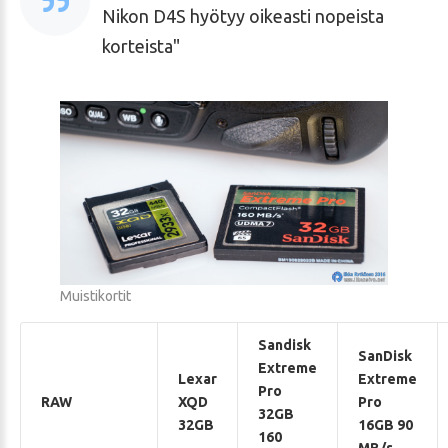
Nikon D4S hyötyy oikeasti nopeista
korteista
Muistikortit
Sandisk
SanDisk
Extreme
Lexar
Extreme
Pro
RAW
XQD
Pro
32GB
32GB
16GB 90
160