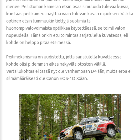
menee. Peilittömän kameran etsin osaa simuloida tulevaa kuvaa,
kun taas peilikamera näyttää vaan tulevan kuvan rajauksen. Vaikka
optinen etsin tummuukin tiettyjä suotimia tai
huonompivalovoimaista optiikkaa käytettäessä, se toimii valon
nopeudella. Tämä onkin etu toimintaa sarjatulella kuvatessa, eli
kohde on helppo pitää etsimessä.
Peilimekanismia on uudistettu, jotta sarjatulella kuvattaessa
kohde olisi pidemmän aikaa näkyvillä otosten välillä.
Vertailukohtaa ei tässä nyt ole vanhempaan D4:ään, mutta eroa ei
silmämääräisesti ole Canon EOS-1D X:ään.