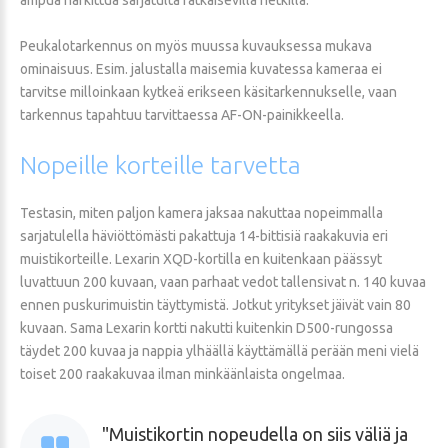
Peukalotarkennus on myös muussa kuvauksessa mukava
ominaisuus. Esim. jalustalla maisemia kuvatessa kameraa ei
tarvitse milloinkaan kytkeä erikseen käsitarkennukselle, vaan
tarkennus tapahtuu tarvittaessa AF-ON-painikkeella.
Nopeille
korteille
tarvetta
Testasin, miten paljon kamera jaksaa nakuttaa nopeimmalla
sarjatulella häviöttömästi pakattuja 14-bittisiä raakakuvia eri
muistikorteille. Lexarin XQD-kortilla en kuitenkaan päässyt
luvattuun 200 kuvaan, vaan parhaat vedot tallensivat n. 140 kuvaa
ennen puskurimuistin täyttymistä. Jotkut yritykset jäivät vain 80
kuvaan. Sama Lexarin kortti nakutti kuitenkin D500-rungossa
täydet 200 kuvaa ja nappia ylhäällä käyttämällä perään meni vielä
toiset 200 raakakuvaa ilman minkäänlaista ongelmaa.
Muistikortin nopeudella on siis väliä ja