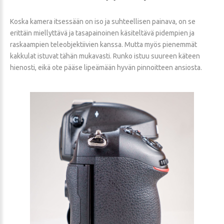
Koska kamera itsessään on iso ja suhteellisen painava, on se
erittäin miellyttävä ja tasapainoinen käsiteltävä pidempien ja
raskaampien teleobjektiivien kanssa. Mutta myös pienemmät
kakkulat istuvat tähän mukavasti. Runko istuu suureen käteen
hienosti, eikä ote pääse lipeämään hyvän pinnoitteen ansiosta.