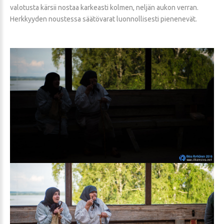
valotusta kärsii nostaa karkeasti kolmen, neljän aukon verran.
Herkkyyden noustessa säätövarat luonnollisesti pienenevät.