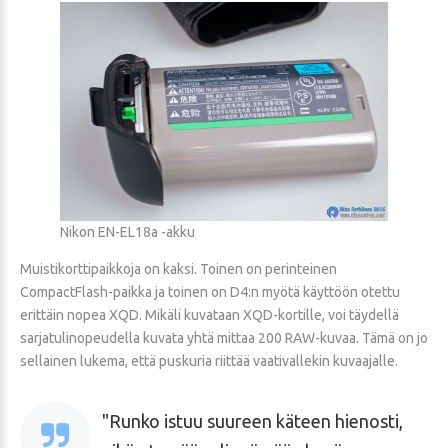
Nikon EN-EL18a -akku
Muistikorttipaikkoja on kaksi. Toinen on perinteinen
CompactFlash-paikka ja toinen on D4:n myötä käyttöön otettu
erittäin nopea XQD. Mikäli kuvataan XQD-kortille, voi täydellä
sarjatulinopeudella kuvata yhtä mittaa 200 RAW-kuvaa. Tämä on jo
sellainen lukema, että puskuria riittää vaativallekin kuvaajalle.
Runko istuu suureen käteen hienosti,