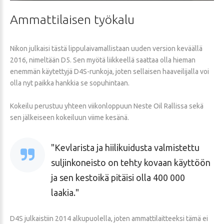
Ammattilaisen
työkalu
Nikon julkaisi tästä lippulaivamallistaan uuden version keväällä
2016, nimeltään D5. Sen myötä liikkeellä saattaa olla hieman
enemmän käytettyjä D4S-runkoja, joten sellaisen haaveilijalla voi
olla nyt paikka hankkia se sopuhintaan.
Kokeilu perustuu yhteen viikonloppuun Neste Oil Rallissa sekä
sen jälkeiseen kokeiluun viime kesänä.
Kevlarista ja hiilikuidusta valmistettu
suljinkoneisto on tehty kovaan käyttöön
ja sen kestoikä pitäisi olla 400 000
laakia.
D4S julkaistiin 2014 alkupuolella, joten ammattilaitteeksi tämä ei