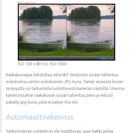
ISO 100 +4EV vs. ISO 1600
Raakakuvaajaa ilahduttaa, että NEF-tiedoston sisään tallentuu
esikatselua varten isokokoinen JPG-kuva. Tämän ansiosta kuvan
terävyyttä voi tarkastella luotettavasti kameran näytöltä. Useissa
kameroissahan raakakuvan sisään tallentuu pieni ja reilusti
pakattu jpg-kuva, josta ei paljon iloa ole.
Automaattirakennus
Tarkennuksen suhteen ei ole moitittavaa, vaan kaikki pelaa