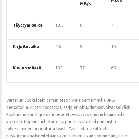
MB/s
MB/s
Täyttymisaika
13,5
8
7
Kirjoitusaika
4,5
9
10
Kuvien määrä
135
77
65
Vertailun vuoksi tein saman testin vielä parhaimmilla JPG-
tiedostoilla. Kuten odotettua, sarjojen pituudet kasvoivat selvästi.
Puskurimuistin kirjoitusnopeudet pysyivät samoina hitaimmilla
korteilla. Nopeimmilla korteilla puolestaan puskurimuistin
tyhjeneminen nopeutui selvästi. Tämä johtuu siitä, että
puskurimuistia kirjoitetaan jo kuvauksen aikana enemmän, joten