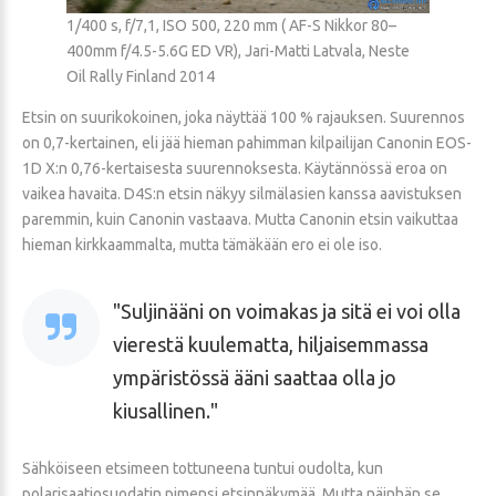
1/400 s, f/7,1, ISO 500, 220 mm ( AF-S Nikkor 80–
400mm f/4.5-5.6G ED VR), Jari-Matti Latvala, Neste
Oil Rally Finland 2014
Etsin on suurikokoinen, joka näyttää 100 % rajauksen. Suurennos
on 0,7-kertainen, eli jää hieman pahimman kilpailijan Canonin EOS-
1D X:n 0,76-kertaisesta suurennoksesta. Käytännössä eroa on
vaikea havaita. D4S:n etsin näkyy silmälasien kanssa aavistuksen
paremmin, kuin Canonin vastaava. Mutta Canonin etsin vaikuttaa
hieman kirkkaammalta, mutta tämäkään ero ei ole iso.
Suljinääni on voimakas ja sitä ei voi olla
vierestä kuulematta, hiljaisemmassa
ympäristössä ääni saattaa olla jo
kiusallinen.
Sähköiseen etsimeen tottuneena tuntui oudolta, kun
polarisaatiosuodatin pimensi etsinnäkymää. Mutta näinhän se