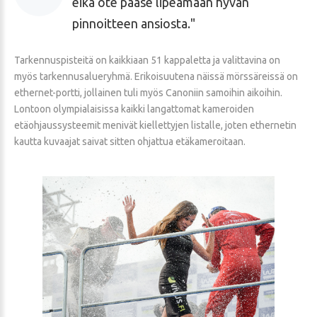
eikä ote pääse lipeämään hyvän
pinnoitteen ansiosta.
Tarkennuspisteitä on kaikkiaan 51 kappaletta ja valittavina on
myös tarkennusalueryhmä. Erikoisuutena näissä mörssäreissä on
ethernet-portti, jollainen tuli myös Canoniin samoihin aikoihin.
Lontoon olympialaisissa kaikki langattomat kameroiden
etäohjaussysteemit menivät kiellettyjen listalle, joten ethernetin
kautta kuvaajat saivat sitten ohjattua etäkameroitaan.