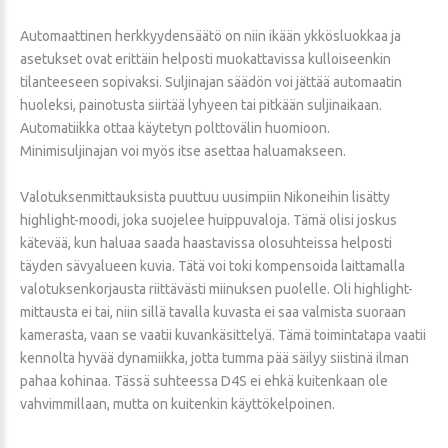
Automaattinen herkkyydensäätö on niin ikään ykkösluokkaa ja
asetukset ovat erittäin helposti muokattavissa kulloiseenkin
tilanteeseen sopivaksi. Suljinajan säädön voi jättää automaatin
huoleksi, painotusta siirtää lyhyeen tai pitkään suljinaikaan.
Automatiikka ottaa käytetyn polttovälin huomioon.
Minimisuljinajan voi myös itse asettaa haluamakseen.
Valotuksenmittauksista puuttuu uusimpiin Nikoneihin lisätty
highlight-moodi, joka suojelee huippuvaloja. Tämä olisi joskus
kätevää, kun haluaa saada haastavissa olosuhteissa helposti
täyden sävyalueen kuvia. Tätä voi toki kompensoida laittamalla
valotuksenkorjausta riittävästi miinuksen puolelle. Oli highlight-
mittausta ei tai, niin sillä tavalla kuvasta ei saa valmista suoraan
kamerasta, vaan se vaatii kuvankäsittelyä. Tämä toimintatapa vaatii
kennolta hyvää dynamiikka, jotta tumma pää säilyy siistinä ilman
pahaa kohinaa. Tässä suhteessa D4S ei ehkä kuitenkaan ole
vahvimmillaan, mutta on kuitenkin käyttökelpoinen.