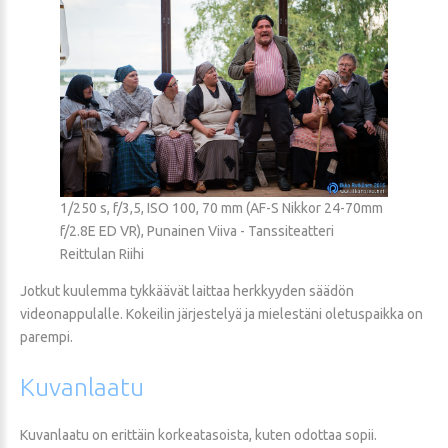
1/250 s, f/3,5, ISO 100, 70 mm (AF-S Nikkor 24-70mm
f/2.8E ED VR), Punainen Viiva - Tanssiteatteri
Reittulan Riihi
Jotkut kuulemma tykkäävät laittaa herkkyyden säädön
videonappulalle. Kokeilin järjestelyä ja mielestäni oletuspaikka on
parempi.
Kuvanlaatu
Kuvanlaatu on erittäin korkeatasoista, kuten odottaa sopii.