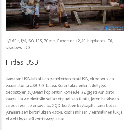
1/160 s, f/4, ISO 125, 70 mm: Exposure +2,40, highlights -76,
shadows +90.
Hidas
USB
Kameran USB-liitäntä on perinteinen mini-USB, eli nopeus on
vaatimatonta USB 2.0 -tasoa. Kortinlukija onkin edellytys
tiedostojen sujuvaan kopiointiin koneelle. 32 gigatavun siirto
kaapelilla vie nimittäin sellaiset puolisen tuntia, joten hätäiseen
tarpeeseen se ei sovellu. XQD-korttien käyttäjälle tämä tietää
ylimääräisen kortinlukijan ostoa, koska mikään yleismallinen lukija
ei vielä kyseistä korttityyppiä tue.