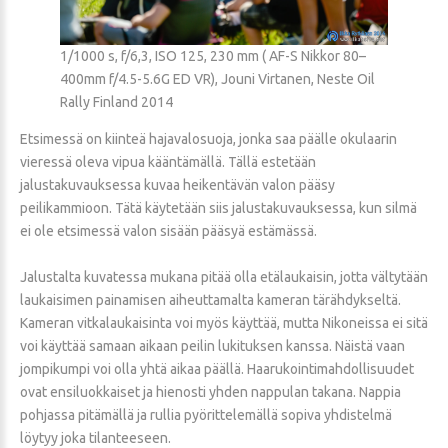
1/1000 s, f/6,3, ISO 125, 230 mm ( AF-S Nikkor 80–
400mm f/4.5-5.6G ED VR), Jouni Virtanen, Neste Oil
Rally Finland 2014
Etsimessä on kiinteä hajavalosuoja, jonka saa päälle okulaarin
vieressä oleva vipua kääntämällä. Tällä estetään
jalustakuvauksessa kuvaa heikentävän valon pääsy
peilikammioon. Tätä käytetään siis jalustakuvauksessa, kun silmä
ei ole etsimessä valon sisään pääsyä estämässä.
Jalustalta kuvatessa mukana pitää olla etälaukaisin, jotta vältytään
laukaisimen painamisen aiheuttamalta kameran tärähdykseltä.
Kameran vitkalaukaisinta voi myös käyttää, mutta Nikoneissa ei sitä
voi käyttää samaan aikaan peilin lukituksen kanssa. Näistä vaan
jompikumpi voi olla yhtä aikaa päällä. Haarukointimahdollisuudet
ovat ensiluokkaiset ja hienosti yhden nappulan takana. Nappia
pohjassa pitämällä ja rullia pyörittelemällä sopiva yhdistelmä
löytyy joka tilanteeseen.