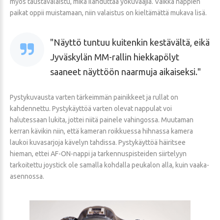
myös taustavalaistu, mikä ilahduttaa yökuvaajia. Vaikka nappien
paikat oppii muistamaan, niin valaistus on kieltämättä mukava lisä.
Näyttö tuntuu kuitenkin kestävältä, eikä
Jyväskylän MM-rallin hiekkapölyt
saaneet näyttöön naarmuja aikaiseksi.
Pystykuvausta varten tärkeimmän painikkeet ja rullat on
kahdennettu. Pystykäyttöä varten olevat nappulat voi
halutessaan lukita, jottei niitä painele vahingossa. Muutaman
kerran kävikin niin, että kameran roikkuessa hihnassa kamera
laukoi kuvasarjoja kävelyn tahdissa. Pystykäyttöä häiritsee
hieman, ettei AF-ON-nappi ja tarkennuspisteiden siirtelyyn
tarkoitettu joystick ole samalla kohdalla peukalon alla, kuin vaaka-
asennossa.