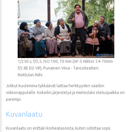
1/250 s, f/3,5, ISO 100, 70 mm (AF-S Nikkor 24-70mm
f/2.8E ED VR), Punainen Viiva - Tanssiteatteri
Reittulan Riihi
Jotkut kuulemma tykkäävät laittaa herkkyyden säädön
videonappulalle. Kokeilin järjestelyä ja mielestäni oletuspaikka on
parempi.
Kuvanlaatu
Kuvanlaatu on erittäin korkeatasoista, kuten odottaa sopii.