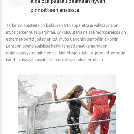
eikä ote pääse lipeämään hyvän
pinnoitteen ansiosta.
Tarkennuspisteitä on kaikkiaan 51 kappaletta ja valittavina on
myös tarkennusalueryhmä. Erikoisuutena näissä mörssäreissä on
ethernet-portti, jollainen tuli myös Canoniin samoihin aikoihin.
Lontoon olympialaisissa kaikki langattomat kameroiden
etäohjaussysteemit menivät kiellettyjen listalle, joten ethernetin
kautta kuvaajat saivat sitten ohjattua etäkameroitaan.