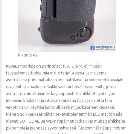
Nikon D4S
Kuvausmoodeja on perinteiset P, A, S ja M, eli mitään
täysautomaattiohjelmia ei ole tarjolla kissa- ja maisema-
asetuksista puhumattakaan. Ammattilaiset ja kokeneet kuvaajat
eivät niitä kaipaakaan. Kaikki säätimet ovat hyvin esillä, joten
asetusten muuttaminen käy nopeasti. Painikkeet ovat myös
mukavan kookkaat ja riittävän kaukana toisistaan, että tätä
vekotinta voi käyttää kohtuullisesti myös käsineet kädessä.
Pienen poikkeuksen tähän tekevät pienemmän LCD-näytön alla
olevat ISO-, QUAL. Ja WB-näppäimet, jotka ovat muita painikkeita
pienempiä ja pienessä syvennyksessä. Tärkeimmät näppäimet on