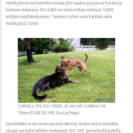
Herkkyyksiä voi huoletta nostaa ylös laadun pysyessä hyvänä ja
kohinan matalana. ISO 6400 on vielä erittäin siistiä ja 12800
erittäin käyttökelpoinen. Tarpeen tullen voisi käyttää vielä
herkkyyttä 25600.
1/4000 s, f/4, ISO 10000, 42 mm (AF-S Nikkor 24-
70mm f/2.8E ED VR), Ossi ja Peppi
Dynamiikka ei ole aivan parasta Nikonia, mutta siitä huolimatta
sävyjä saa kyllä talteen mukavasti. ISO 100 -perusherkkyydellä