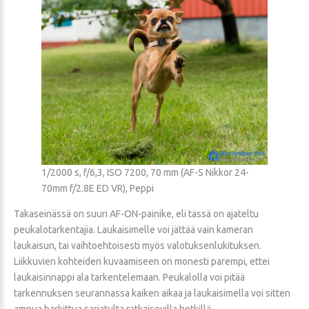
1/2000 s, f/6,3, ISO 7200, 70 mm (AF-S Nikkor 24-
70mm f/2.8E ED VR), Peppi
Takaseinässä on suuri AF-ON-painike, eli tässä on ajateltu
peukalotarkentajia. Laukaisimelle voi jättää vain kameran
laukaisun, tai vaihtoehtoisesti myös valotuksenlukituksen.
Liikkuvien kohteiden kuvaamiseen on monesti parempi, ettei
laukaisinnappi ala tarkentelemaan. Peukalolla voi pitää
tarkennuksen seurannassa kaiken aikaa ja laukaisimella voi sitten
ampua harkittua sarjatulta ratkaisevilla hetkillä.