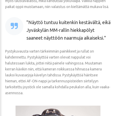
myös taustavalaistu, mikä ilahduttaa yökuvaajia. Vaikka nappien
paikat oppii muistamaan, niin valaistus on kieltämättä mukava lisä.
Näyttö tuntuu kuitenkin kestävältä, eikä
Jyväskylän MM-rallin hiekkapölyt
saaneet näyttöön naarmuja aikaiseksi.
Pystykuvausta varten tärkeimmän painikkeet ja rullat on
kahdennettu. Pystykäyttöä varten olevat nappulat voi
halutessaan lukita, jottei niitä painele vahingossa. Muutaman
kerran kävikin niin, että kameran roikkuessa hihnassa kamera
laukoi kuvasarjoja kävelyn tahdissa. Pystykäyttöä häiritsee
hieman, ettei AF-ON-nappi ja tarkennuspisteiden siirtelyyn
tarkoitettu joystick ole samalla kohdalla peukalon alla, kuin vaaka-
asennossa.