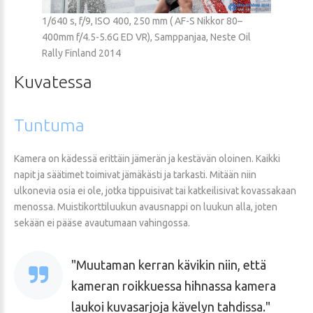
1/640 s, f/9, ISO 400, 250 mm ( AF-S Nikkor 80–
400mm f/4.5-5.6G ED VR), Samppanjaa, Neste Oil
Rally Finland 2014
Kuvatessa
Tuntuma
Kamera on kädessä erittäin jämerän ja kestävän oloinen. Kaikki
napit ja säätimet toimivat jämäkästi ja tarkasti. Mitään niin
ulkonevia osia ei ole, jotka tippuisivat tai katkeilisivat kovassakaan
menossa. Muistikorttiluukun avausnappi on luukun alla, joten
sekään ei pääse avautumaan vahingossa.
Muutaman kerran kävikin niin, että
kameran roikkuessa hihnassa kamera
laukoi kuvasarjoja kävelyn tahdissa.