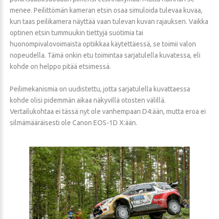
menee. Peilittömän kameran etsin osaa simuloida tulevaa kuvaa,
kun taas peilikamera näyttää vaan tulevan kuvan rajauksen. Vaikka
optinen etsin tummuukin tiettyjä suotimia tai
huonompivalovoimaista optiikkaa käytettäessä, se toimii valon
nopeudella. Tämä onkin etu toimintaa sarjatulella kuvatessa, eli
kohde on helppo pitää etsimessä.
Peilimekanismia on uudistettu, jotta sarjatulella kuvattaessa
kohde olisi pidemmän aikaa näkyvillä otosten välillä.
Vertailukohtaa ei tässä nyt ole vanhempaan D4:ään, mutta eroa ei
silmämääräisesti ole Canon EOS-1D X:ään.