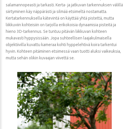
salamannopeasti ja tarkasti. Kerta- ja jatkuvan tarkennuksen välillä
siirtyminen käy näppärästi ja silmää etsimeltä nostamatta.
Kertatarkennuksella kätevintä on käyttää yhtä pistettä, mutta
liikkuviin kohteisiin on tarjolla erikokoisia dynaamisia pisteitä ja
hieno 3D-tarkennus. Se tuntuu pitävän liikkuvan kohteen
mukavasti hyppysissään. Jopa suhteellisen laajakulmaisella
objektiivilla kuvattu kameraa kohti hyppelehtivä koira tarkentui
hyvin. Kohteen pitäminen etsimessä vaan tuotti aluksi vaikeuksia,
mutta sehän olikin kuvaajan viivettä se.