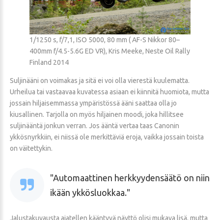
1/1250 s, f/7,1, ISO 5000, 80 mm ( AF-S Nikkor 80–
400mm f/4.5-5.6G ED VR), Kris Meeke, Neste Oil Rally
Finland 2014
Suljinääni on voimakas ja sitä ei voi olla vierestä kuulematta.
Urheilua tai vastaavaa kuvatessa asiaan ei kiinnitä huomiota, mutta
jossain hiljaisemmassa ympäristössä ääni saattaa olla jo
kiusallinen. Tarjolla on myös hiljainen moodi, joka hillitsee
suljinääntä jonkun verran. Jos ääntä vertaa taas Canonin
ykkösnyrkkiin, ei niissä ole merkittäviä eroja, vaikka jossain toista
on väitettykin.
Automaattinen herkkyydensäätö on niin
ikään ykkösluokkaa.
Jalustakuvausta ajatellen kääntyvä näyttö olisi mukava lisä, mutta