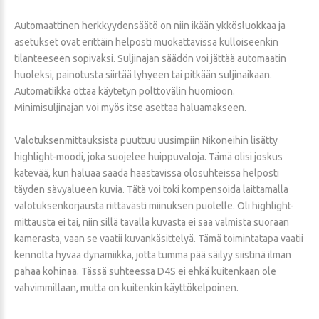
Automaattinen herkkyydensäätö on niin ikään ykkösluokkaa ja
asetukset ovat erittäin helposti muokattavissa kulloiseenkin
tilanteeseen sopivaksi. Suljinajan säädön voi jättää automaatin
huoleksi, painotusta siirtää lyhyeen tai pitkään suljinaikaan.
Automatiikka ottaa käytetyn polttovälin huomioon.
Minimisuljinajan voi myös itse asettaa haluamakseen.
Valotuksenmittauksista puuttuu uusimpiin Nikoneihin lisätty
highlight-moodi, joka suojelee huippuvaloja. Tämä olisi joskus
kätevää, kun haluaa saada haastavissa olosuhteissa helposti
täyden sävyalueen kuvia. Tätä voi toki kompensoida laittamalla
valotuksenkorjausta riittävästi miinuksen puolelle. Oli highlight-
mittausta ei tai, niin sillä tavalla kuvasta ei saa valmista suoraan
kamerasta, vaan se vaatii kuvankäsittelyä. Tämä toimintatapa vaatii
kennolta hyvää dynamiikka, jotta tumma pää säilyy siistinä ilman
pahaa kohinaa. Tässä suhteessa D4S ei ehkä kuitenkaan ole
vahvimmillaan, mutta on kuitenkin käyttökelpoinen.