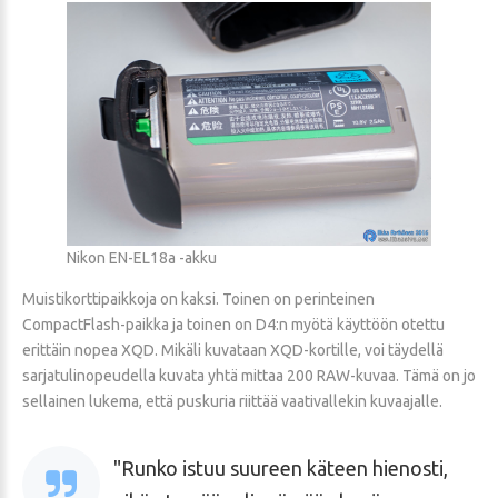
Nikon EN-EL18a -akku
Muistikorttipaikkoja on kaksi. Toinen on perinteinen
CompactFlash-paikka ja toinen on D4:n myötä käyttöön otettu
erittäin nopea XQD. Mikäli kuvataan XQD-kortille, voi täydellä
sarjatulinopeudella kuvata yhtä mittaa 200 RAW-kuvaa. Tämä on jo
sellainen lukema, että puskuria riittää vaativallekin kuvaajalle.
Runko istuu suureen käteen hienosti,