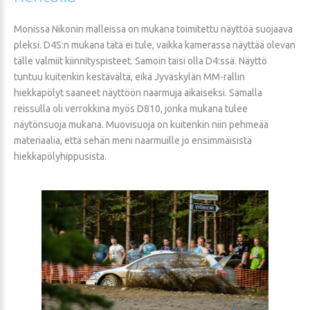
Monissa Nikonin malleissa on mukana toimitettu näyttöä suojaava
pleksi. D4S:n mukana tätä ei tule, vaikka kamerassa näyttää olevan
tälle valmiit kiinnityspisteet. Samoin taisi olla D4:ssä. Näyttö
tuntuu kuitenkin kestävältä, eikä Jyväskylän MM-rallin
hiekkapölyt saaneet näyttöön naarmuja aikaiseksi. Samalla
reissulla oli verrokkina myös D810, jonka mukana tulee
näytönsuoja mukana. Muovisuoja on kuitenkin niin pehmeää
materiaalia, että sehän meni naarmuille jo ensimmäisistä
hiekkapölyhippusista.