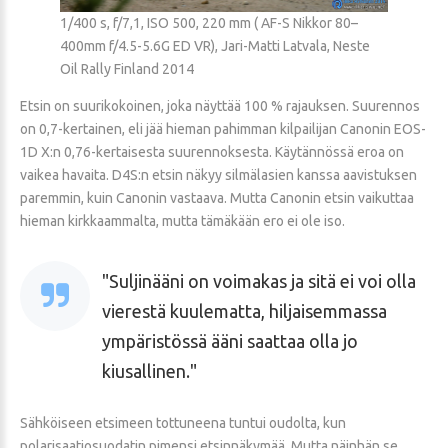
1/400 s, f/7,1, ISO 500, 220 mm ( AF-S Nikkor 80–
400mm f/4.5-5.6G ED VR), Jari-Matti Latvala, Neste
Oil Rally Finland 2014
Etsin on suurikokoinen, joka näyttää 100 % rajauksen. Suurennos
on 0,7-kertainen, eli jää hieman pahimman kilpailijan Canonin EOS-
1D X:n 0,76-kertaisesta suurennoksesta. Käytännössä eroa on
vaikea havaita. D4S:n etsin näkyy silmälasien kanssa aavistuksen
paremmin, kuin Canonin vastaava. Mutta Canonin etsin vaikuttaa
hieman kirkkaammalta, mutta tämäkään ero ei ole iso.
Suljinääni on voimakas ja sitä ei voi olla
vierestä kuulematta, hiljaisemmassa
ympäristössä ääni saattaa olla jo
kiusallinen.
Sähköiseen etsimeen tottuneena tuntui oudolta, kun
polarisaatiosuodatin pimensi etsinnäkymää. Mutta näinhän se