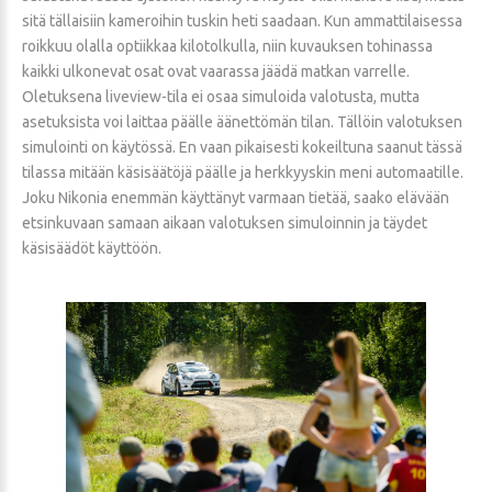
sitä tällaisiin kameroihin tuskin heti saadaan. Kun ammattilaisessa
roikkuu olalla optiikkaa kilotolkulla, niin kuvauksen tohinassa
kaikki ulkonevat osat ovat vaarassa jäädä matkan varrelle.
Oletuksena liveview-tila ei osaa simuloida valotusta, mutta
asetuksista voi laittaa päälle äänettömän tilan. Tällöin valotuksen
simulointi on käytössä. En vaan pikaisesti kokeiltuna saanut tässä
tilassa mitään käsisäätöjä päälle ja herkkyyskin meni automaatille.
Joku Nikonia enemmän käyttänyt varmaan tietää, saako elävään
etsinkuvaan samaan aikaan valotuksen simuloinnin ja täydet
käsisäädöt käyttöön.