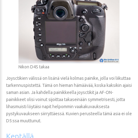
Nikon D4S takaa
Joysctikien välissä on lisänä vielä kolmas painike, jolla voi liikuttaa
tarkennuspistettä. Tämä on hieman hämäävää, koska kaksikin ajaisi
saman asian. Ja kahdella painikkeella joysctikit ja AF-ON-
painikkeet olisi voinut sijoittaa takaseinään symmetrisesti, jotta
lihasmuisti löytäisi napit helpommin vaakakuvauksesta
pystykuvaukseen siirryttäessä. Kuvien perusteella tämä asia ei ole
D5:ssa muuttunut.
Kentällä