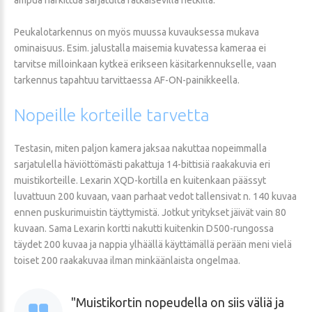
Peukalotarkennus on myös muussa kuvauksessa mukava
ominaisuus. Esim. jalustalla maisemia kuvatessa kameraa ei
tarvitse milloinkaan kytkeä erikseen käsitarkennukselle, vaan
tarkennus tapahtuu tarvittaessa AF-ON-painikkeella.
Nopeille
korteille
tarvetta
Testasin, miten paljon kamera jaksaa nakuttaa nopeimmalla
sarjatulella häviöttömästi pakattuja 14-bittisiä raakakuvia eri
muistikorteille. Lexarin XQD-kortilla en kuitenkaan päässyt
luvattuun 200 kuvaan, vaan parhaat vedot tallensivat n. 140 kuvaa
ennen puskurimuistin täyttymistä. Jotkut yritykset jäivät vain 80
kuvaan. Sama Lexarin kortti nakutti kuitenkin D500-rungossa
täydet 200 kuvaa ja nappia ylhäällä käyttämällä perään meni vielä
toiset 200 raakakuvaa ilman minkäänlaista ongelmaa.
Muistikortin nopeudella on siis väliä ja