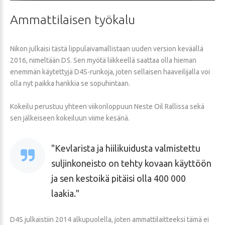
Ammattilaisen
työkalu
Nikon julkaisi tästä lippulaivamallistaan uuden version keväällä
2016, nimeltään D5. Sen myötä liikkeellä saattaa olla hieman
enemmän käytettyjä D4S-runkoja, joten sellaisen haaveilijalla voi
olla nyt paikka hankkia se sopuhintaan.
Kokeilu perustuu yhteen viikonloppuun Neste Oil Rallissa sekä
sen jälkeiseen kokeiluun viime kesänä.
Kevlarista ja hiilikuidusta valmistettu
suljinkoneisto on tehty kovaan käyttöön
ja sen kestoikä pitäisi olla 400 000
laakia.
D4S julkaistiin 2014 alkupuolella, joten ammattilaitteeksi tämä ei