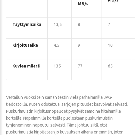
MB/s
MB/s
Täyttymisaika
13,5
8
7
Kirjoitusaika
4,5
9
10
Kuvien määrä
135
77
65
Vertailun vuoksi tein saman testin vielä parhaimmilla JPG-
tiedostoilla. Kuten odotettua, sarjojen pituudet kasvoivat selvästi.
Puskurimuistin kirjoitusnopeudet pysyivät samoina hitaimmilla
korteilla. Nopeimmilla korteilla puolestaan puskurimuistin
tyhjeneminen nopeutui selvästi. Tämä johtuu siitä, että
puskurimuistia kirjoitetaan jo kuvauksen aikana enemmän, joten