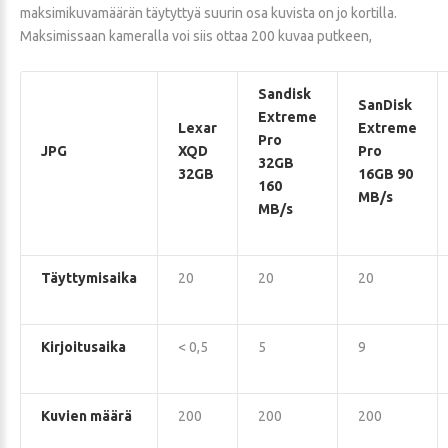
maksimikuvamäärän täytyttyä suurin osa kuvista on jo kortilla.
Maksimissaan kameralla voi siis ottaa 200 kuvaa putkeen,
Sandisk
SanDisk
Extreme
Lexar
Extreme
Pro
JPG
XQD
Pro
32GB
32GB
16GB 90
160
MB/s
MB/s
Täyttymisaika
20
20
20
Kirjoitusaika
< 0,5
5
9
Kuvien määrä
200
200
200