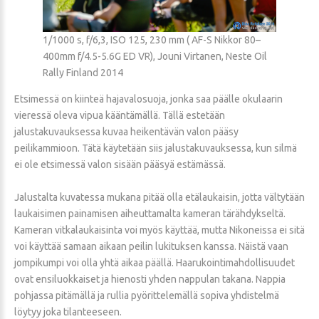
1/1000 s, f/6,3, ISO 125, 230 mm ( AF-S Nikkor 80–
400mm f/4.5-5.6G ED VR), Jouni Virtanen, Neste Oil
Rally Finland 2014
Etsimessä on kiinteä hajavalosuoja, jonka saa päälle okulaarin
vieressä oleva vipua kääntämällä. Tällä estetään
jalustakuvauksessa kuvaa heikentävän valon pääsy
peilikammioon. Tätä käytetään siis jalustakuvauksessa, kun silmä
ei ole etsimessä valon sisään pääsyä estämässä.
Jalustalta kuvatessa mukana pitää olla etälaukaisin, jotta vältytään
laukaisimen painamisen aiheuttamalta kameran tärähdykseltä.
Kameran vitkalaukaisinta voi myös käyttää, mutta Nikoneissa ei sitä
voi käyttää samaan aikaan peilin lukituksen kanssa. Näistä vaan
jompikumpi voi olla yhtä aikaa päällä. Haarukointimahdollisuudet
ovat ensiluokkaiset ja hienosti yhden nappulan takana. Nappia
pohjassa pitämällä ja rullia pyörittelemällä sopiva yhdistelmä
löytyy joka tilanteeseen.