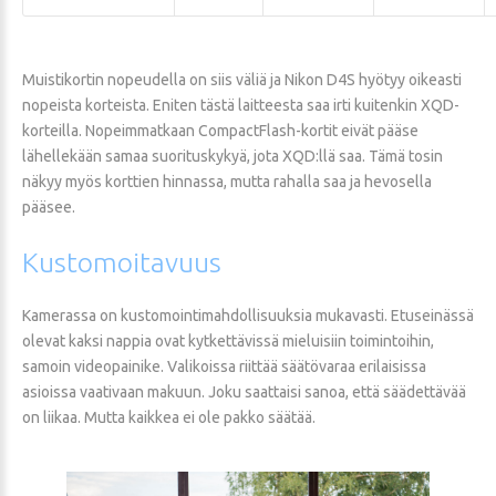
Muistikortin nopeudella on siis väliä ja Nikon D4S hyötyy oikeasti
nopeista korteista. Eniten tästä laitteesta saa irti kuitenkin XQD-
korteilla. Nopeimmatkaan CompactFlash-kortit eivät pääse
lähellekään samaa suorituskykyä, jota XQD:llä saa. Tämä tosin
näkyy myös korttien hinnassa, mutta rahalla saa ja hevosella
pääsee.
Kustomoitavuus
Kamerassa on kustomointimahdollisuuksia mukavasti. Etuseinässä
olevat kaksi nappia ovat kytkettävissä mieluisiin toimintoihin,
samoin videopainike. Valikoissa riittää säätövaraa erilaisissa
asioissa vaativaan makuun. Joku saattaisi sanoa, että säädettävää
on liikaa. Mutta kaikkea ei ole pakko säätää.