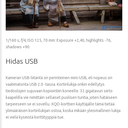
1/160 s, f/4, ISO 125, 70 mm: Exposure +2,40, highlights -76,
shadows +90.
Hidas
USB
Kameran USB-liitäntä on perinteinen mini-USB, eli nopeus on
vaatimatonta USB 2.0 -tasoa. Kortinlukija onkin edellytys
tiedostojen sujuvaan kopiointiin koneelle. 32 gigatavun siirto
kaapelilla vie nimittäin sellaiset puolisen tuntia, joten hätäiseen
tarpeeseen se ei sovellu. XQD-korttien käyttäjälle tämä tietää
ylimääräisen kortinlukijan ostoa, koska mikään yleismallinen lukija
ei vielä kyseistä korttityyppiä tue.