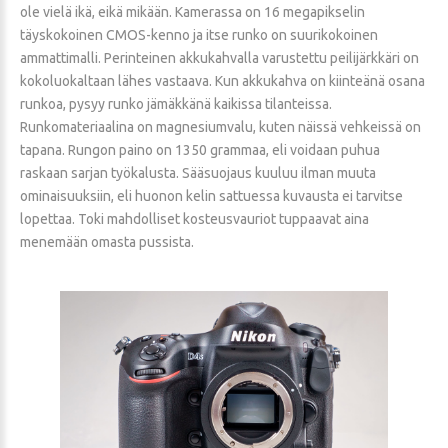
ole vielä ikä, eikä mikään. Kamerassa on 16 megapikselin
täyskokoinen CMOS-kenno ja itse runko on suurikokoinen
ammattimalli. Perinteinen akkukahvalla varustettu peilijärkkäri on
kokoluokaltaan lähes vastaava. Kun akkukahva on kiinteänä osana
runkoa, pysyy runko jämäkkänä kaikissa tilanteissa.
Runkomateriaalina on magnesiumvalu, kuten näissä vehkeissä on
tapana. Rungon paino on 1350 grammaa, eli voidaan puhua
raskaan sarjan työkalusta. Sääsuojaus kuuluu ilman muuta
ominaisuuksiin, eli huonon kelin sattuessa kuvausta ei tarvitse
lopettaa. Toki mahdolliset kosteusvauriot tuppaavat aina
menemään omasta pussista.