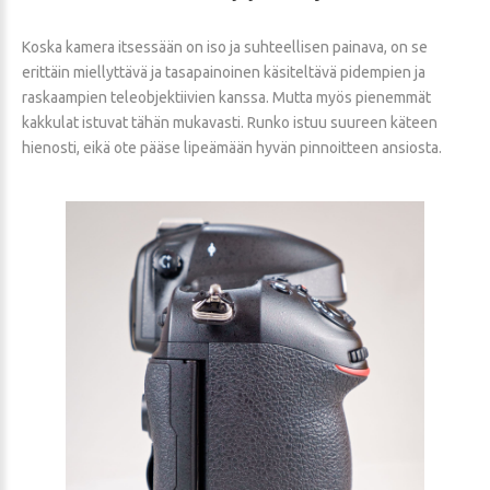
Koska kamera itsessään on iso ja suhteellisen painava, on se
erittäin miellyttävä ja tasapainoinen käsiteltävä pidempien ja
raskaampien teleobjektiivien kanssa. Mutta myös pienemmät
kakkulat istuvat tähän mukavasti. Runko istuu suureen käteen
hienosti, eikä ote pääse lipeämään hyvän pinnoitteen ansiosta.