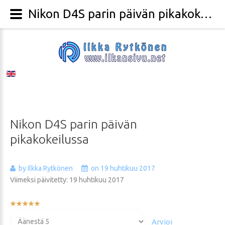
Nikon D4S parin päivän pikakokeilussa - Valokuvaaja Ilkka Rytkönen
Nikon
D4S
parin
päivän
pikakokeilussa
by Ilkka Rytkönen
on 19 huhtikuu 2017
Viimeksi päivitetty: 19 huhtikuu 2017
Käyttäjän
arvio:
Voit
5
/
5