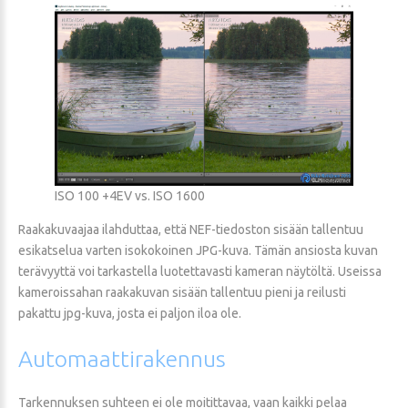
ISO 100 +4EV vs. ISO 1600
Raakakuvaajaa ilahduttaa, että NEF-tiedoston sisään tallentuu
esikatselua varten isokokoinen JPG-kuva. Tämän ansiosta kuvan
terävyyttä voi tarkastella luotettavasti kameran näytöltä. Useissa
kameroissahan raakakuvan sisään tallentuu pieni ja reilusti
pakattu jpg-kuva, josta ei paljon iloa ole.
Automaattirakennus
Tarkennuksen suhteen ei ole moitittavaa, vaan kaikki pelaa