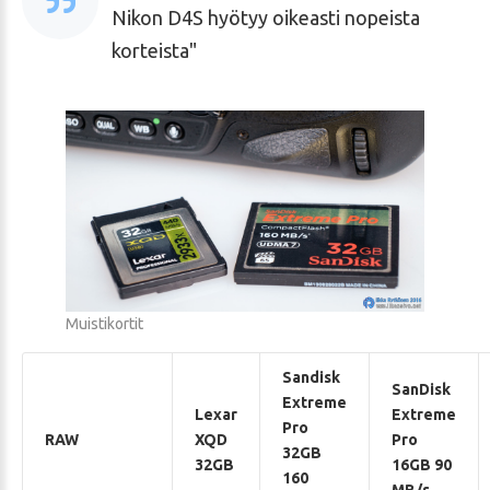
Nikon D4S hyötyy oikeasti nopeista
korteista
Muistikortit
Sandisk
SanDisk
Extreme
Lexar
Extreme
Pro
RAW
XQD
Pro
32GB
32GB
16GB 90
160