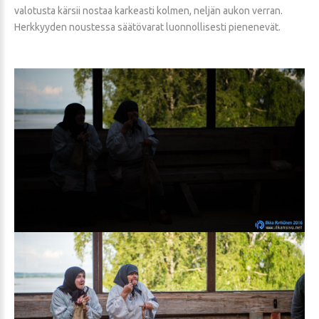
valotusta kärsii nostaa karkeasti kolmen, neljän aukon verran.
Herkkyyden noustessa säätövarat luonnollisesti pienenevät.