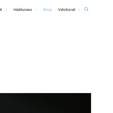
ut
Hääkuvaus
Blogi
Valokuvat
usta Iltaan (12+ H)
Hääkuvat
o Päivä (8h)
Moottoriurheilu
li Päivää (5h)
Matkailu
us
ljöömuotokuvaus
Sekalaiset
kiseremonia
kiminen + Miljöömuotokuvaus