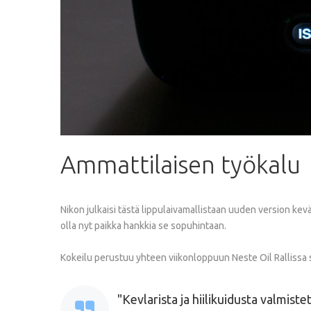
Ammattilaisen
työkalu
Nikon julkaisi tästä lippulaivamallistaan uuden version kev
olla nyt paikka hankkia se sopuhintaan.
Kokeilu perustuu yhteen viikonloppuun Neste Oil Rallissa 
Kevlarista ja hiilikuidusta valmist