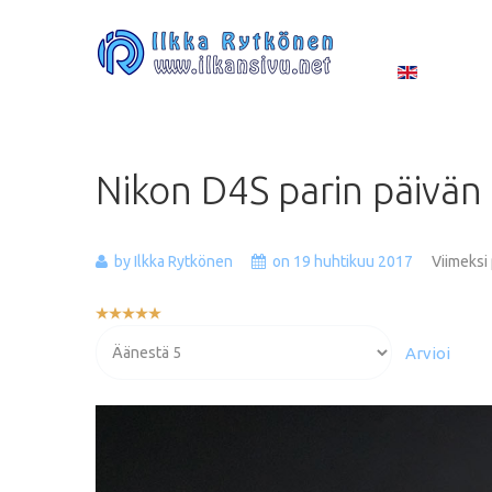
Nikon
D4S
parin
päivän
by Ilkka Rytkönen
on 19 huhtikuu 2017
Viimeksi
Käyttäjän
arvio:
Voit
5
/
5
arvioida