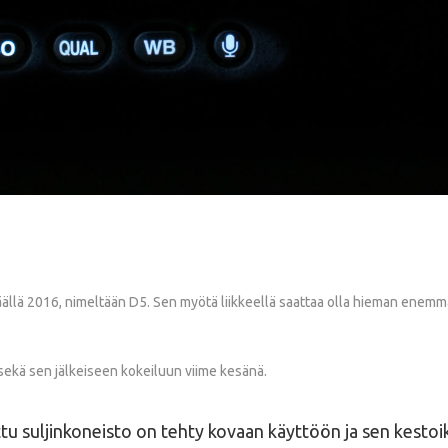
äällä 2016, nimeltään D5. Sen myötä liikkeellä saattaa olla hieman enemmän
sekä sen jälkeiseen kokeiluun viime kesänä.
ettu suljinkoneisto on tehty kovaan käyttöön ja sen kestoikä