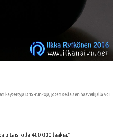
 käytettyjä D4S-runkoja, joten sellaisen haaveilijalla voi
 pitäisi olla 400 000 laakia.