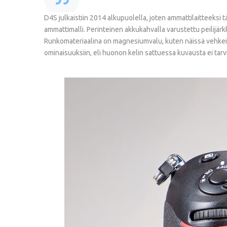
D4S julkaistiin 2014 alkupuolella, joten ammattilaitteeksi
ammattimalli. Perinteinen akkukahvalla varustettu peilijär
Runkomateriaalina on magnesiumvalu, kuten näissä vehkei
ominaisuuksiin, eli huonon kelin sattuessa kuvausta ei ta