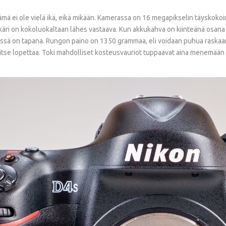
 tämä ei ole vielä ikä, eikä mikään. Kamerassa on 16 megapikselin täysko
kkäri on kokoluokaltaan lähes vastaava. Kun akkukahva on kiinteänä osana 
ssä on tapana. Rungon paino on 1350 grammaa, eli voidaan puhua raskaan
rvitse lopettaa. Toki mahdolliset kosteusvauriot tuppaavat aina menemään