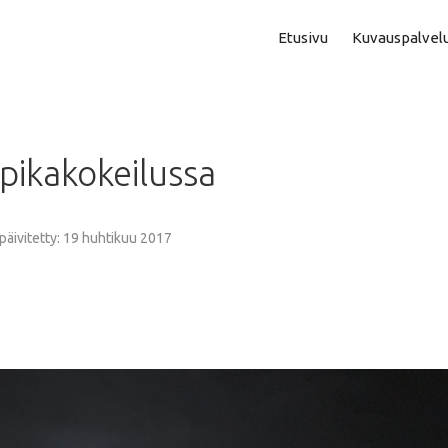
Etusivu
Kuvauspalvel
Asuntokuvaus
Aam
pikakokeilussa
Perhe- Ja Lapsikuvaus
Kok
Valmistujaiskuvaus
Puo
 päivitetty: 19 huhtikuu 2017
Juhla- Ja Tapahtumakuva
Mi
Hautajaiskuvaus
Vih
Yrityskuvaus
Vih