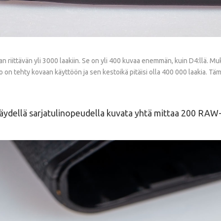
riittävän yli 3000 laakiin. Se on yli 400 kuvaa enemmän, kuin D4:llä. Mukan
sto on tehty kovaan käyttöön ja sen kestoikä pitäisi olla 400 000 laakia. T
 täydellä sarjatulinopeudella kuvata yhtä mittaa 200 RAW