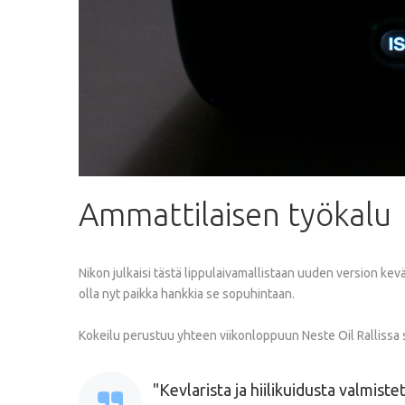
Ammattilaisen
työkalu
Nikon julkaisi tästä lippulaivamallistaan uuden version kev
olla nyt paikka hankkia se sopuhintaan.
Kokeilu perustuu yhteen viikonloppuun Neste Oil Rallissa 
Kevlarista ja hiilikuidusta valmist