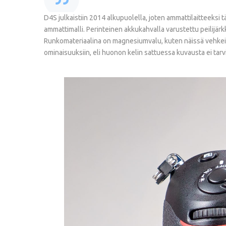
D4S julkaistiin 2014 alkupuolella, joten ammattilaitteeksi
ammattimalli. Perinteinen akkukahvalla varustettu peilijär
Runkomateriaalina on magnesiumvalu, kuten näissä vehkei
ominaisuuksiin, eli huonon kelin sattuessa kuvausta ei ta