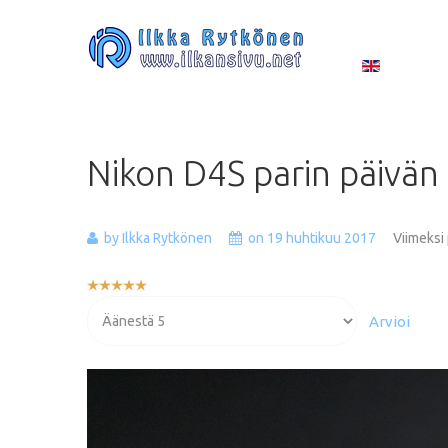
Nikon
D4S
parin
päivän
by Ilkka Rytkönen
on 19 huhtikuu 2017
Viimeksi
Käyttäjän
arvio:
Voit
5
/
5
arvioida