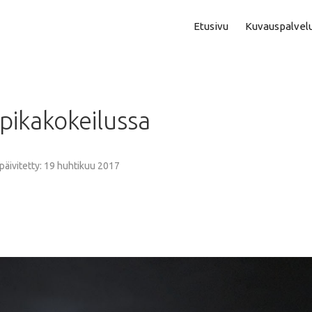
Etusivu
Kuvauspalvel
Asuntokuvaus
Aam
pikakokeilussa
Perhe- Ja Lapsikuvaus
Kok
Valmistujaiskuvaus
Puo
 päivitetty: 19 huhtikuu 2017
Juhla- Ja Tapahtumakuva
Mi
Hautajaiskuvaus
Vih
Yrityskuvaus
Vih