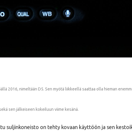
äällä 2016, nimeltään D5. Sen myötä liikkeellä saattaa olla hieman enemmän
sekä sen jälkeiseen kokeiluun viime kesänä.
ettu suljinkoneisto on tehty kovaan käyttöön ja sen kestoikä