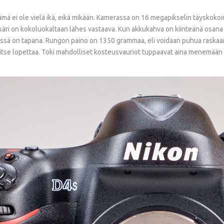
 tämä ei ole vielä ikä, eikä mikään. Kamerassa on 16 megapikselin täysko
kkäri on kokoluokaltaan lähes vastaava. Kun akkukahva on kiinteänä osana 
ssä on tapana. Rungon paino on 1350 grammaa, eli voidaan puhua raskaan
rvitse lopettaa. Toki mahdolliset kosteusvauriot tuppaavat aina menemään