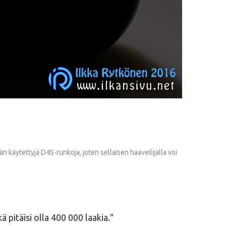
 käytettyjä D4S-runkoja, joten sellaisen haaveilijalla voi
 pitäisi olla 400 000 laakia.