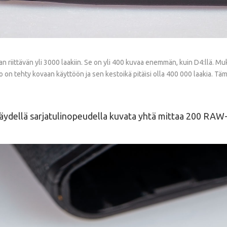
riittävän yli 3000 laakiin. Se on yli 400 kuvaa enemmän, kuin D4:llä. Mukan
sto on tehty kovaan käyttöön ja sen kestoikä pitäisi olla 400 000 laakia. T
 täydellä sarjatulinopeudella kuvata yhtä mittaa 200 RAW