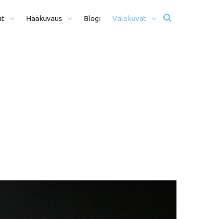
ut
Hääkuvaus
Blogi
Valokuvat
usta Iltaan (12+ H)
Hääkuvat
o Päivä (8h)
Moottoriurheilu
li Päivää (5h)
Matkailu
us
ljöömuotokuvaus
Sekalaiset
kiseremonia
kiminen + Miljöömuotokuvaus