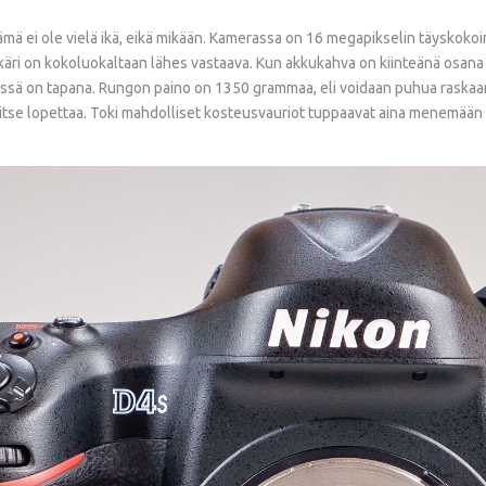
 tämä ei ole vielä ikä, eikä mikään. Kamerassa on 16 megapikselin täysko
kkäri on kokoluokaltaan lähes vastaava. Kun akkukahva on kiinteänä osana 
ssä on tapana. Rungon paino on 1350 grammaa, eli voidaan puhua raskaan
rvitse lopettaa. Toki mahdolliset kosteusvauriot tuppaavat aina menemään