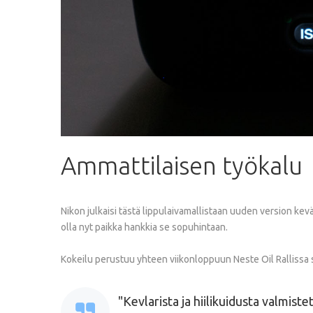
Ammattilaisen
työkalu
Nikon julkaisi tästä lippulaivamallistaan uuden version kev
olla nyt paikka hankkia se sopuhintaan.
Kokeilu perustuu yhteen viikonloppuun Neste Oil Rallissa 
Kevlarista ja hiilikuidusta valmist