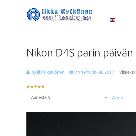
Nikon
D4S
parin
päivän
by Ilkka Rytkönen
on 19 huhtikuu 2017
Viimeksi
Käyttäjän
arvio:
Voit
5
/
5
arvioida