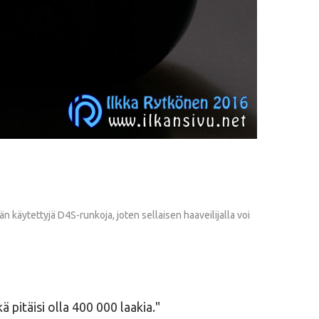
 käytettyjä D4S-runkoja, joten sellaisen haaveilijalla voi
 pitäisi olla 400 000 laakia.