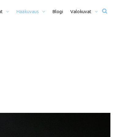
ut
Hääkuvaus
Blogi
Valokuvat
usta Iltaan (12+ H)
Hääkuvat
o Päivä (8h)
Moottoriurheilu
li Päivää (5h)
Matkailu
us
ljöömuotokuvaus
Sekalaiset
kiseremonia
kiminen + Miljöömuotokuvaus