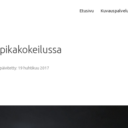
Etusivu
Kuvauspalvel
Asuntokuvaus
Aam
pikakokeilussa
Perhe- Ja Lapsikuvaus
Kok
Valmistujaiskuvaus
Puo
 päivitetty: 19 huhtikuu 2017
Juhla- Ja Tapahtumakuva
Mi
Hautajaiskuvaus
Vih
Yrityskuvaus
Vih