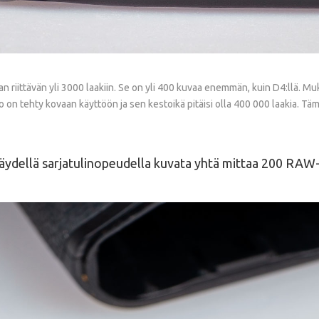
riittävän yli 3000 laakiin. Se on yli 400 kuvaa enemmän, kuin D4:llä. Mukan
sto on tehty kovaan käyttöön ja sen kestoikä pitäisi olla 400 000 laakia. T
 täydellä sarjatulinopeudella kuvata yhtä mittaa 200 RAW