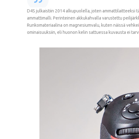
D4S julkaistiin 2014 alkupuolella, joten ammattilaitteeksi
ammattimalli. Perinteinen akkukahvalla varustettu peilijär
Runkomateriaalina on magnesiumvalu, kuten näissä vehkei
ominaisuuksiin, eli huonon kelin sattuessa kuvausta ei ta