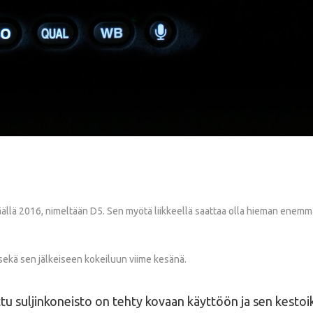
äällä 2016, nimeltään D5. Sen myötä liikkeellä saattaa olla hieman enemmän
sekä sen jälkeiseen kokeiluun viime kesänä.
ettu suljinkoneisto on tehty kovaan käyttöön ja sen kestoikä