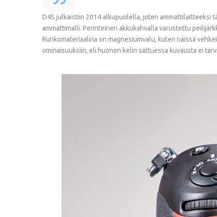
D4S julkaistiin 2014 alkupuolella, joten ammattilaitteeksi
ammattimalli. Perinteinen akkukahvalla varustettu peilijär
Runkomateriaalina on magnesiumvalu, kuten näissä vehkei
ominaisuuksiin, eli huonon kelin sattuessa kuvausta ei ta