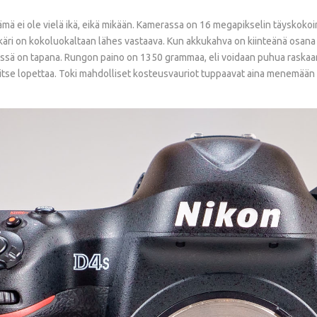
 tämä ei ole vielä ikä, eikä mikään. Kamerassa on 16 megapikselin täysko
kkäri on kokoluokaltaan lähes vastaava. Kun akkukahva on kiinteänä osana 
ssä on tapana. Rungon paino on 1350 grammaa, eli voidaan puhua raskaan
rvitse lopettaa. Toki mahdolliset kosteusvauriot tuppaavat aina menemään