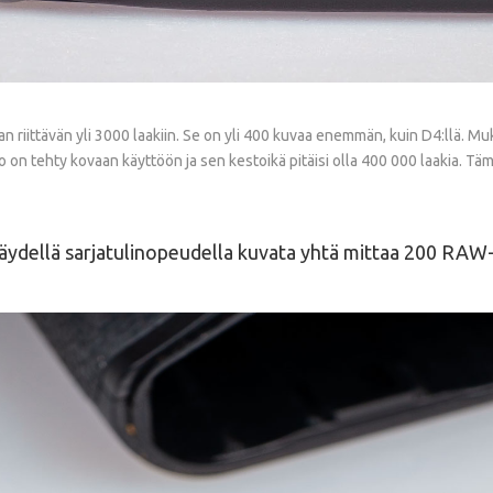
riittävän yli 3000 laakiin. Se on yli 400 kuvaa enemmän, kuin D4:llä. Mukan
sto on tehty kovaan käyttöön ja sen kestoikä pitäisi olla 400 000 laakia. T
 täydellä sarjatulinopeudella kuvata yhtä mittaa 200 RAW