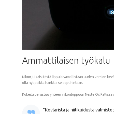
Ammattilaisen
työkalu
Nikon julkaisi tästä lippulaivamallistaan uuden version kev
olla nyt paikka hankkia se sopuhintaan.
Kokeilu perustuu yhteen viikonloppuun Neste Oil Rallissa 
Kevlarista ja hiilikuidusta valmist