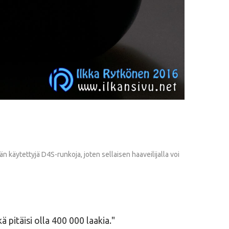
 käytettyjä D4S-runkoja, joten sellaisen haaveilijalla voi
 pitäisi olla 400 000 laakia.