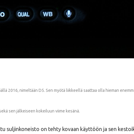
äällä 2016, nimeltään D5. Sen myötä liikkeellä saattaa olla hieman enemmän
sekä sen jälkeiseen kokeiluun viime kesänä.
ettu suljinkoneisto on tehty kovaan käyttöön ja sen kestoikä