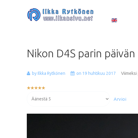
Nikon
D4S
parin
päivän
by Ilkka Rytkönen
on 19 huhtikuu 2017
Viimeksi
Käyttäjän
arvio:
Voit
5
/
5
arvioida