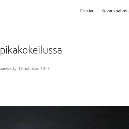
Etusivu
Kuvauspalvel
Asuntokuvaus
Aam
pikakokeilussa
Perhe- Ja Lapsikuvaus
Kok
Valmistujaiskuvaus
Puo
 päivitetty: 19 huhtikuu 2017
Juhla- Ja Tapahtumakuva
Mi
Hautajaiskuvaus
Vih
Yrityskuvaus
Vih