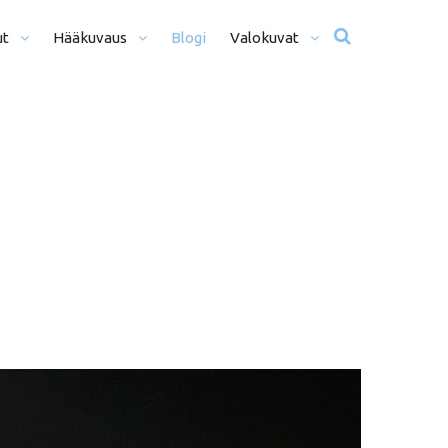
ut
Hääkuvaus
Blogi
Valokuvat
usta Iltaan (12+ H)
Hääkuvat
o Päivä (8h)
Moottoriurheilu
li Päivää (5h)
Matkailu
us
ljöömuotokuvaus
Sekalaiset
kiseremonia
kiminen + Miljöömuotokuvaus