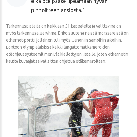
eikä ote pääse lipeämään hyvän
pinnoitteen ansiosta.
Tarkennuspisteitä on kaikkiaan 51 kappaletta ja valittavina on
myös tarkennusalueryhmä. Erikoisuutena näissä mörssäreissä on
ethernet-portti, jollainen tuli myös Canoniin samoihin aikoihin.
Lontoon olympialaisissa kaikki langattomat kameroiden
etäohjaussysteemit menivät kiellettyjen listalle, joten ethernetin
kautta kuvaajat saivat sitten ohjattua etäkameroitaan.