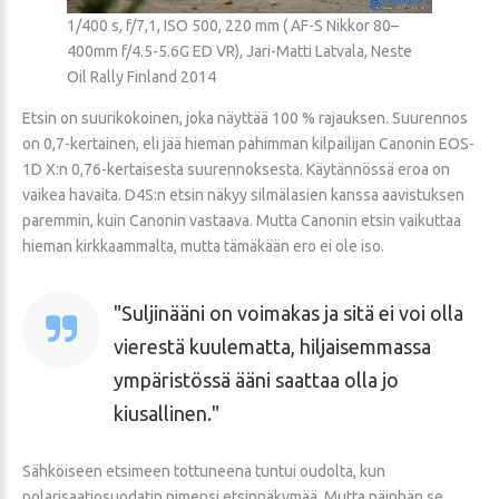
1/400 s, f/7,1, ISO 500, 220 mm ( AF-S Nikkor 80–
400mm f/4.5-5.6G ED VR), Jari-Matti Latvala, Neste
Oil Rally Finland 2014
Etsin on suurikokoinen, joka näyttää 100 % rajauksen. Suurennos
on 0,7-kertainen, eli jää hieman pahimman kilpailijan Canonin EOS-
1D X:n 0,76-kertaisesta suurennoksesta. Käytännössä eroa on
vaikea havaita. D4S:n etsin näkyy silmälasien kanssa aavistuksen
paremmin, kuin Canonin vastaava. Mutta Canonin etsin vaikuttaa
hieman kirkkaammalta, mutta tämäkään ero ei ole iso.
Suljinääni on voimakas ja sitä ei voi olla
vierestä kuulematta, hiljaisemmassa
ympäristössä ääni saattaa olla jo
kiusallinen.
Sähköiseen etsimeen tottuneena tuntui oudolta, kun
polarisaatiosuodatin pimensi etsinnäkymää. Mutta näinhän se