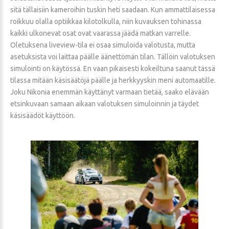
sitä tällaisiin kameroihin tuskin heti saadaan. Kun ammattilaisessa
roikkuu olalla optiikkaa kilotolkulla, niin kuvauksen tohinassa
kaikki ulkonevat osat ovat vaarassa jäädä matkan varrelle.
Oletuksena liveview-tila ei osaa simuloida valotusta, mutta
asetuksista voi laittaa päälle äänettömän tilan. Tällöin valotuksen
simulointi on käytössä. En vaan pikaisesti kokeiltuna saanut tässä
tilassa mitään käsisäätöjä päälle ja herkkyyskin meni automaatille.
Joku Nikonia enemmän käyttänyt varmaan tietää, saako elävään
etsinkuvaan samaan aikaan valotuksen simuloinnin ja täydet
käsisäädöt käyttöön.