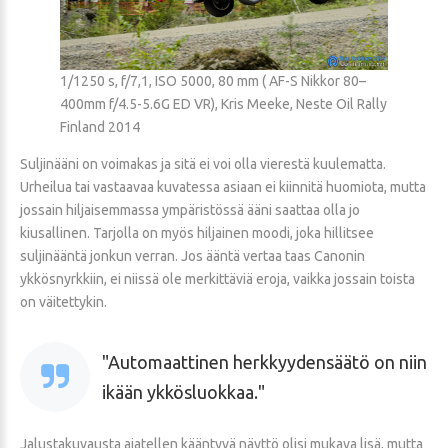
1/1250 s, f/7,1, ISO 5000, 80 mm ( AF-S Nikkor 80–
400mm f/4.5-5.6G ED VR), Kris Meeke, Neste Oil Rally
Finland 2014
Suljinääni on voimakas ja sitä ei voi olla vierestä kuulematta.
Urheilua tai vastaavaa kuvatessa asiaan ei kiinnitä huomiota, mutta
jossain hiljaisemmassa ympäristössä ääni saattaa olla jo
kiusallinen. Tarjolla on myös hiljainen moodi, joka hillitsee
suljinääntä jonkun verran. Jos ääntä vertaa taas Canonin
ykkösnyrkkiin, ei niissä ole merkittäviä eroja, vaikka jossain toista
on väitettykin.
Automaattinen herkkyydensäätö on niin
ikään ykkösluokkaa.
Jalustakuvausta ajatellen kääntyvä näyttö olisi mukava lisä, mutta