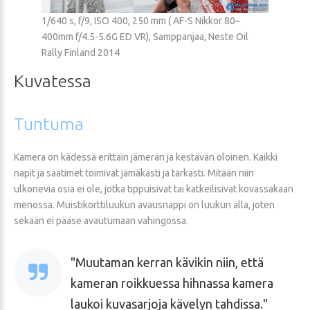
1/640 s, f/9, ISO 400, 250 mm ( AF-S Nikkor 80–
400mm f/4.5-5.6G ED VR), Samppanjaa, Neste Oil
Rally Finland 2014
Kuvatessa
Tuntuma
Kamera on kädessä erittäin jämerän ja kestävän oloinen. Kaikki
napit ja säätimet toimivat jämäkästi ja tarkasti. Mitään niin
ulkonevia osia ei ole, jotka tippuisivat tai katkeilisivat kovassakaan
menossa. Muistikorttiluukun avausnappi on luukun alla, joten
sekään ei pääse avautumaan vahingossa.
Muutaman kerran kävikin niin, että
kameran roikkuessa hihnassa kamera
laukoi kuvasarjoja kävelyn tahdissa.