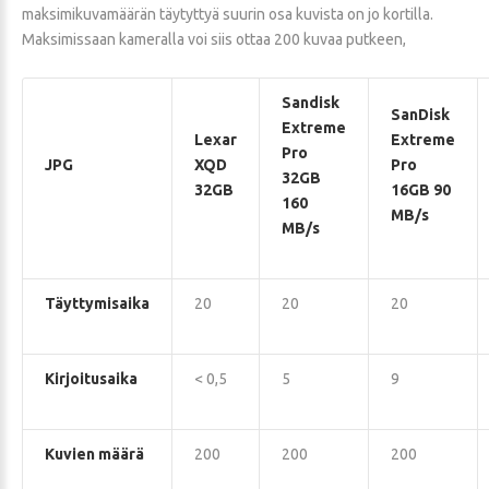
maksimikuvamäärän täytyttyä suurin osa kuvista on jo kortilla.
Maksimissaan kameralla voi siis ottaa 200 kuvaa putkeen,
Sandisk
SanDisk
Extreme
Lexar
Extreme
Pro
JPG
XQD
Pro
32GB
32GB
16GB 90
160
MB/s
MB/s
Täyttymisaika
20
20
20
Kirjoitusaika
< 0,5
5
9
Kuvien määrä
200
200
200