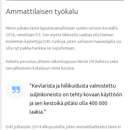
Ammattilaisen
työkalu
Nikon julkaisi tästä lippulaivamallistaan uuden version keväällä
2016, nimeltään D5. Sen myötä liikkeellä saattaa olla hieman
enemmän käytettyjä D4S-runkoja, joten sellaisen haaveilijalla voi
olla nyt paikka hankkia se sopuhintaan.
Kokeilu perustuu yhteen viikonloppuun Neste Oil Rallissa sekä
sen jälkeiseen kokeiluun viime kesänä.
Kevlarista ja hiilikuidusta valmistettu
suljinkoneisto on tehty kovaan käyttöön
ja sen kestoikä pitäisi olla 400 000
laakia.
D4S julkaistiin 2014 alkupuolella, joten ammattilaitteeksi tämä ei