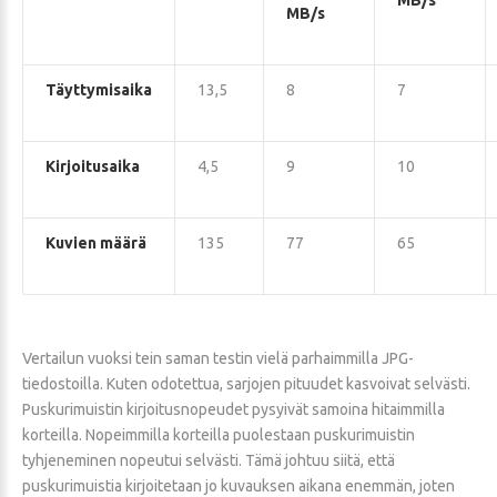
MB/s
MB/s
Täyttymisaika
13,5
8
7
Kirjoitusaika
4,5
9
10
Kuvien määrä
135
77
65
Vertailun vuoksi tein saman testin vielä parhaimmilla JPG-
tiedostoilla. Kuten odotettua, sarjojen pituudet kasvoivat selvästi.
Puskurimuistin kirjoitusnopeudet pysyivät samoina hitaimmilla
korteilla. Nopeimmilla korteilla puolestaan puskurimuistin
tyhjeneminen nopeutui selvästi. Tämä johtuu siitä, että
puskurimuistia kirjoitetaan jo kuvauksen aikana enemmän, joten