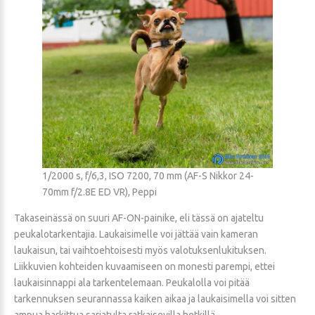
1/2000 s, f/6,3, ISO 7200, 70 mm (AF-S Nikkor 24-
70mm f/2.8E ED VR), Peppi
Takaseinässä on suuri AF-ON-painike, eli tässä on ajateltu
peukalotarkentajia. Laukaisimelle voi jättää vain kameran
laukaisun, tai vaihtoehtoisesti myös valotuksenlukituksen.
Liikkuvien kohteiden kuvaamiseen on monesti parempi, ettei
laukaisinnappi ala tarkentelemaan. Peukalolla voi pitää
tarkennuksen seurannassa kaiken aikaa ja laukaisimella voi sitten
ampua harkittua sarjatulta ratkaisevilla hetkillä.