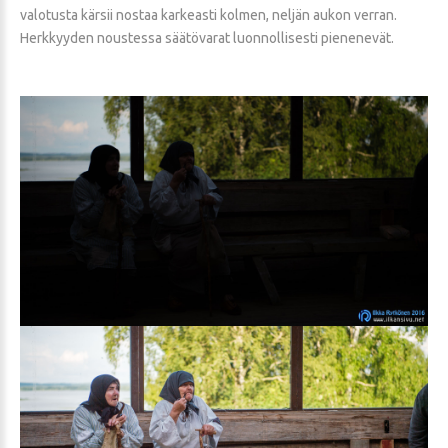
valotusta kärsii nostaa karkeasti kolmen, neljän aukon verran.
Herkkyyden noustessa säätövarat luonnollisesti pienenevät.