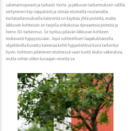
salamannopeasti ja tarkasti. Kerta- ja jatkuvan tarkennuksen välillä
siirtyminen käy näppärästi ja silmää etsimeltä nostamatta.
Kertatarkennuksella kätevintä on käyttää yhtä pistettä, mutta
liikkuviin kohteisiin on tarjolla erikokoisia dynaamisia pisteitä ja
hieno 3D-tarkennus. Se tuntuu pitävän liikkuvan kohteen
mukavasti hyppysissään. Jopa suhteellisen laajakulmaisella
objektiivilla kuvattu kameraa kohti hyppelehtivä koira tarkentui
hyvin. Kohteen pitäminen etsimessä vaan tuotti aluksi vaikeuksia,
mutta sehän olikin kuvaajan viivettä se.