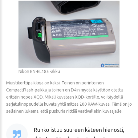
Nikon EN-EL18a -akku
Muistikorttipaikkoja on kaksi. Toinen on perinteinen
CompactFlash-paikka ja toinen on D4:n myötä käyttöön otettu
erittäin nopea XQD. Mikäli kuvataan XQD-kortille, voi täydellä
sarjatulinopeudella kuvata yhtä mittaa 200 RAW-kuvaa. Tämä on jo
sellainen lukema, että puskuria riittää vaativallekin kuvaajalle.
Runko istuu suureen käteen hienosti,