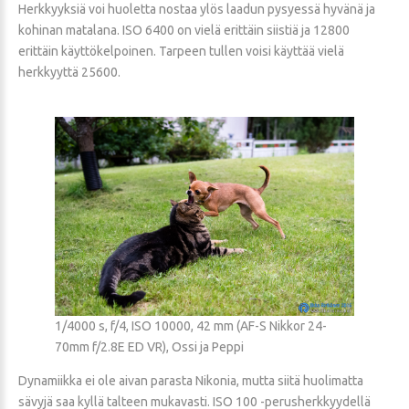
Herkkyyksiä voi huoletta nostaa ylös laadun pysyessä hyvänä ja
kohinan matalana. ISO 6400 on vielä erittäin siistiä ja 12800
erittäin käyttökelpoinen. Tarpeen tullen voisi käyttää vielä
herkkyyttä 25600.
1/4000 s, f/4, ISO 10000, 42 mm (AF-S Nikkor 24-
70mm f/2.8E ED VR), Ossi ja Peppi
Dynamiikka ei ole aivan parasta Nikonia, mutta siitä huolimatta
sävyjä saa kyllä talteen mukavasti. ISO 100 -perusherkkyydellä