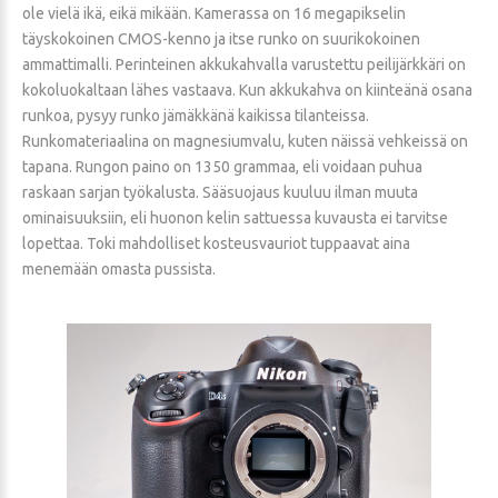
ole vielä ikä, eikä mikään. Kamerassa on 16 megapikselin
täyskokoinen CMOS-kenno ja itse runko on suurikokoinen
ammattimalli. Perinteinen akkukahvalla varustettu peilijärkkäri on
kokoluokaltaan lähes vastaava. Kun akkukahva on kiinteänä osana
runkoa, pysyy runko jämäkkänä kaikissa tilanteissa.
Runkomateriaalina on magnesiumvalu, kuten näissä vehkeissä on
tapana. Rungon paino on 1350 grammaa, eli voidaan puhua
raskaan sarjan työkalusta. Sääsuojaus kuuluu ilman muuta
ominaisuuksiin, eli huonon kelin sattuessa kuvausta ei tarvitse
lopettaa. Toki mahdolliset kosteusvauriot tuppaavat aina
menemään omasta pussista.