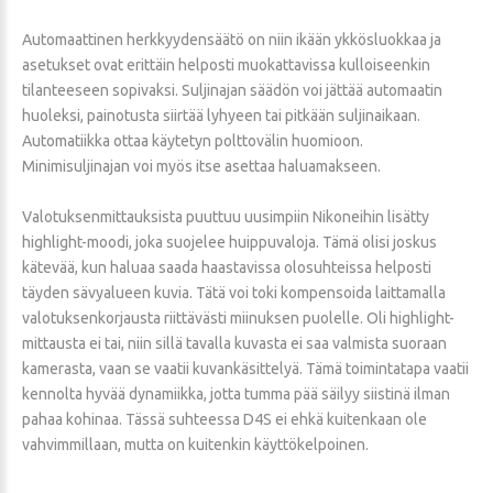
Automaattinen herkkyydensäätö on niin ikään ykkösluokkaa ja
asetukset ovat erittäin helposti muokattavissa kulloiseenkin
tilanteeseen sopivaksi. Suljinajan säädön voi jättää automaatin
huoleksi, painotusta siirtää lyhyeen tai pitkään suljinaikaan.
Automatiikka ottaa käytetyn polttovälin huomioon.
Minimisuljinajan voi myös itse asettaa haluamakseen.
Valotuksenmittauksista puuttuu uusimpiin Nikoneihin lisätty
highlight-moodi, joka suojelee huippuvaloja. Tämä olisi joskus
kätevää, kun haluaa saada haastavissa olosuhteissa helposti
täyden sävyalueen kuvia. Tätä voi toki kompensoida laittamalla
valotuksenkorjausta riittävästi miinuksen puolelle. Oli highlight-
mittausta ei tai, niin sillä tavalla kuvasta ei saa valmista suoraan
kamerasta, vaan se vaatii kuvankäsittelyä. Tämä toimintatapa vaatii
kennolta hyvää dynamiikka, jotta tumma pää säilyy siistinä ilman
pahaa kohinaa. Tässä suhteessa D4S ei ehkä kuitenkaan ole
vahvimmillaan, mutta on kuitenkin käyttökelpoinen.