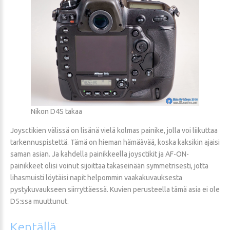
Nikon D4S takaa
Joysctikien välissä on lisänä vielä kolmas painike, jolla voi liikuttaa
tarkennuspistettä. Tämä on hieman hämäävää, koska kaksikin ajaisi
saman asian. Ja kahdella painikkeella joysctikit ja AF-ON-
painikkeet olisi voinut sijoittaa takaseinään symmetrisesti, jotta
lihasmuisti löytäisi napit helpommin vaakakuvauksesta
pystykuvaukseen siirryttäessä. Kuvien perusteella tämä asia ei ole
D5:ssa muuttunut.
Kentällä