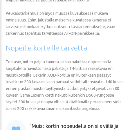
Peukalotarkennus on myös muussa kuvauksessa mukava
ominaisuus. Esim. jalustalla maisemia kuvatessa kameraa ei
tarvitse milloinkaan kytkeä erikseen käsitarkennukselle, vaan
tarkennus tapahtuu tarvittaessa AF-ON-painikkeella.
Nopeille
korteille
tarvetta
Testasin, miten paljon kamera jaksaa nakuttaa nopeimmalla
sarjatulella häviöttömästi pakattuja 14-bittisiä raakakuvia eri
muistikorteille. Lexarin XQD-kortilla en kuitenkaan päässyt
luvattuun 200 kuvaan, vaan parhaat vedot tallensivat n. 140 kuvaa
ennen puskurimuistin täyttymistä. Jotkut yritykset jäivät vain 80
kuvaan. Sama Lexarin kortti nakutti kuitenkin D500-rungossa
täydet 200 kuvaa ja nappia ylhäällä käyttämällä perään meni vielä
toiset 200 raakakuvaa ilman minkäänlaista ongelmaa.
Muistikortin nopeudella on siis väliä ja