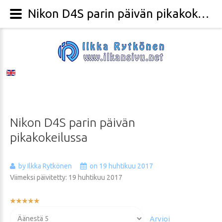
Nikon D4S parin päivän pikakokeilussa - Valokuvaaja Ilkka Rytkönen
Nikon
D4S
parin
päivän
pikakokeilussa
by Ilkka Rytkönen
on 19 huhtikuu 2017
Viimeksi päivitetty: 19 huhtikuu 2017
Käyttäjän
arvio:
Voit
5
/
5