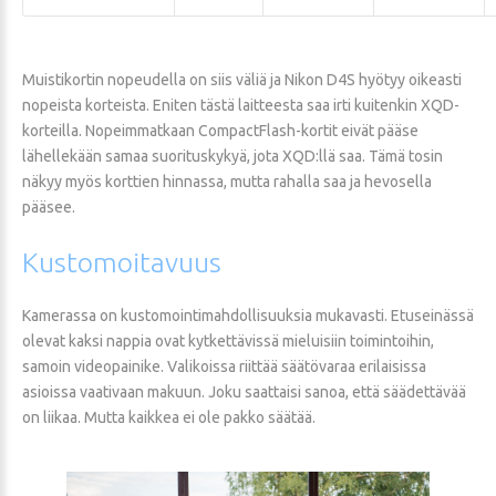
Muistikortin nopeudella on siis väliä ja Nikon D4S hyötyy oikeasti
nopeista korteista. Eniten tästä laitteesta saa irti kuitenkin XQD-
korteilla. Nopeimmatkaan CompactFlash-kortit eivät pääse
lähellekään samaa suorituskykyä, jota XQD:llä saa. Tämä tosin
näkyy myös korttien hinnassa, mutta rahalla saa ja hevosella
pääsee.
Kustomoitavuus
Kamerassa on kustomointimahdollisuuksia mukavasti. Etuseinässä
olevat kaksi nappia ovat kytkettävissä mieluisiin toimintoihin,
samoin videopainike. Valikoissa riittää säätövaraa erilaisissa
asioissa vaativaan makuun. Joku saattaisi sanoa, että säädettävää
on liikaa. Mutta kaikkea ei ole pakko säätää.