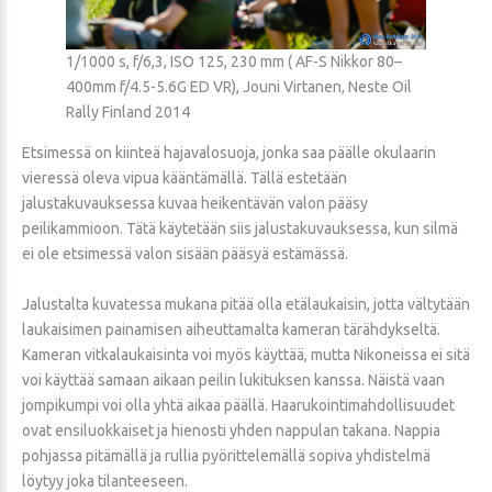
1/1000 s, f/6,3, ISO 125, 230 mm ( AF-S Nikkor 80–
400mm f/4.5-5.6G ED VR), Jouni Virtanen, Neste Oil
Rally Finland 2014
Etsimessä on kiinteä hajavalosuoja, jonka saa päälle okulaarin
vieressä oleva vipua kääntämällä. Tällä estetään
jalustakuvauksessa kuvaa heikentävän valon pääsy
peilikammioon. Tätä käytetään siis jalustakuvauksessa, kun silmä
ei ole etsimessä valon sisään pääsyä estämässä.
Jalustalta kuvatessa mukana pitää olla etälaukaisin, jotta vältytään
laukaisimen painamisen aiheuttamalta kameran tärähdykseltä.
Kameran vitkalaukaisinta voi myös käyttää, mutta Nikoneissa ei sitä
voi käyttää samaan aikaan peilin lukituksen kanssa. Näistä vaan
jompikumpi voi olla yhtä aikaa päällä. Haarukointimahdollisuudet
ovat ensiluokkaiset ja hienosti yhden nappulan takana. Nappia
pohjassa pitämällä ja rullia pyörittelemällä sopiva yhdistelmä
löytyy joka tilanteeseen.