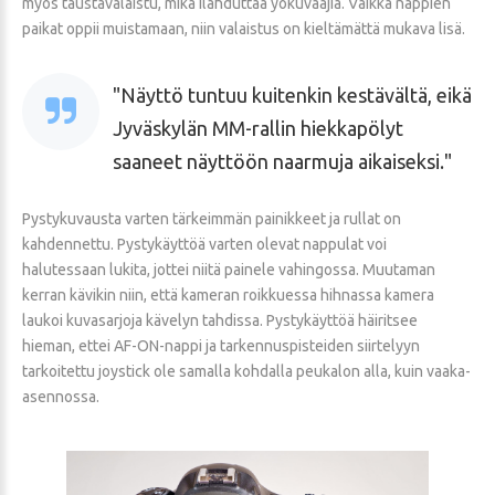
myös taustavalaistu, mikä ilahduttaa yökuvaajia. Vaikka nappien
paikat oppii muistamaan, niin valaistus on kieltämättä mukava lisä.
Näyttö tuntuu kuitenkin kestävältä, eikä
Jyväskylän MM-rallin hiekkapölyt
saaneet näyttöön naarmuja aikaiseksi.
Pystykuvausta varten tärkeimmän painikkeet ja rullat on
kahdennettu. Pystykäyttöä varten olevat nappulat voi
halutessaan lukita, jottei niitä painele vahingossa. Muutaman
kerran kävikin niin, että kameran roikkuessa hihnassa kamera
laukoi kuvasarjoja kävelyn tahdissa. Pystykäyttöä häiritsee
hieman, ettei AF-ON-nappi ja tarkennuspisteiden siirtelyyn
tarkoitettu joystick ole samalla kohdalla peukalon alla, kuin vaaka-
asennossa.