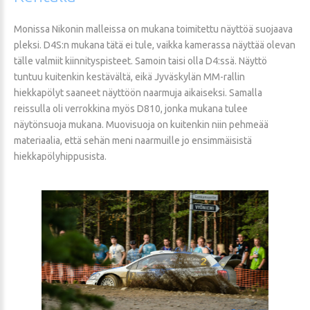
Monissa Nikonin malleissa on mukana toimitettu näyttöä suojaava
pleksi. D4S:n mukana tätä ei tule, vaikka kamerassa näyttää olevan
tälle valmiit kiinnityspisteet. Samoin taisi olla D4:ssä. Näyttö
tuntuu kuitenkin kestävältä, eikä Jyväskylän MM-rallin
hiekkapölyt saaneet näyttöön naarmuja aikaiseksi. Samalla
reissulla oli verrokkina myös D810, jonka mukana tulee
näytönsuoja mukana. Muovisuoja on kuitenkin niin pehmeää
materiaalia, että sehän meni naarmuille jo ensimmäisistä
hiekkapölyhippusista.