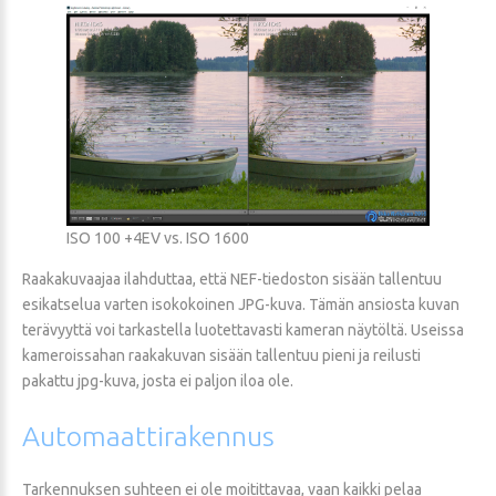
ISO 100 +4EV vs. ISO 1600
Raakakuvaajaa ilahduttaa, että NEF-tiedoston sisään tallentuu
esikatselua varten isokokoinen JPG-kuva. Tämän ansiosta kuvan
terävyyttä voi tarkastella luotettavasti kameran näytöltä. Useissa
kameroissahan raakakuvan sisään tallentuu pieni ja reilusti
pakattu jpg-kuva, josta ei paljon iloa ole.
Automaattirakennus
Tarkennuksen suhteen ei ole moitittavaa, vaan kaikki pelaa