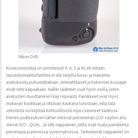
Nikon D4S
Kuvausmoodeja on perinteiset P, A, S ja M, eli mitään
täysautomaattiohjelmia ei ole tarjolla kissa- ja maisema-
asetuksista puhumattakaan. Ammattilaiset ja kokeneet kuvaajat
eivät niitä kaipaakaan. Kaikki säätimet ovat hyvin esillä, joten
asetusten muuttaminen käy nopeasti. Painikkeet ovat myös
mukavan kookkaat ja riittävän kaukana toisistaan, että tätä
vekotinta voi käyttää kohtuullisesti myös käsineet kädessä.
Pienen poikkeuksen tähän tekevät pienemmän LCD-näytön alla
olevat ISO-, QUAL. Ja WB-näppäimet, jotka ovat muita painikkeita
pienempiä ja pienessä syvennyksessä. Tärkeimmät näppäimet on