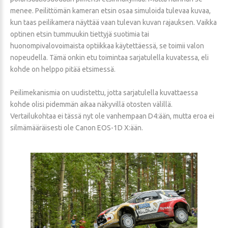
menee. Peilittömän kameran etsin osaa simuloida tulevaa kuvaa,
kun taas peilikamera näyttää vaan tulevan kuvan rajauksen. Vaikka
optinen etsin tummuukin tiettyjä suotimia tai
huonompivalovoimaista optiikkaa käytettäessä, se toimii valon
nopeudella. Tämä onkin etu toimintaa sarjatulella kuvatessa, eli
kohde on helppo pitää etsimessä.
Peilimekanismia on uudistettu, jotta sarjatulella kuvattaessa
kohde olisi pidemmän aikaa näkyvillä otosten välillä.
Vertailukohtaa ei tässä nyt ole vanhempaan D4:ään, mutta eroa ei
silmämääräisesti ole Canon EOS-1D X:ään.