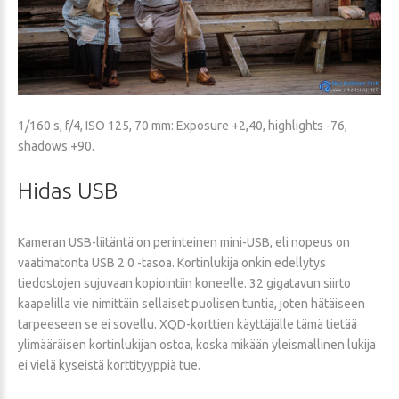
1/160 s, f/4, ISO 125, 70 mm: Exposure +2,40, highlights -76,
shadows +90.
Hidas
USB
Kameran USB-liitäntä on perinteinen mini-USB, eli nopeus on
vaatimatonta USB 2.0 -tasoa. Kortinlukija onkin edellytys
tiedostojen sujuvaan kopiointiin koneelle. 32 gigatavun siirto
kaapelilla vie nimittäin sellaiset puolisen tuntia, joten hätäiseen
tarpeeseen se ei sovellu. XQD-korttien käyttäjälle tämä tietää
ylimääräisen kortinlukijan ostoa, koska mikään yleismallinen lukija
ei vielä kyseistä korttityyppiä tue.