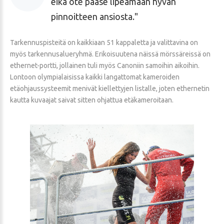
eikä ote pääse lipeämään hyvän
pinnoitteen ansiosta.
Tarkennuspisteitä on kaikkiaan 51 kappaletta ja valittavina on
myös tarkennusalueryhmä. Erikoisuutena näissä mörssäreissä on
ethernet-portti, jollainen tuli myös Canoniin samoihin aikoihin.
Lontoon olympialaisissa kaikki langattomat kameroiden
etäohjaussysteemit menivät kiellettyjen listalle, joten ethernetin
kautta kuvaajat saivat sitten ohjattua etäkameroitaan.