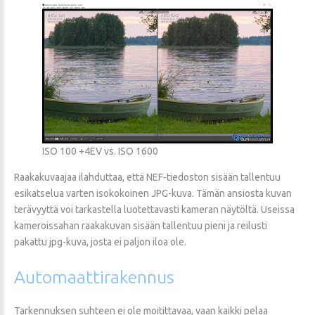
ISO 100 +4EV vs. ISO 1600
Raakakuvaajaa ilahduttaa, että NEF-tiedoston sisään tallentuu
esikatselua varten isokokoinen JPG-kuva. Tämän ansiosta kuvan
terävyyttä voi tarkastella luotettavasti kameran näytöltä. Useissa
kameroissahan raakakuvan sisään tallentuu pieni ja reilusti
pakattu jpg-kuva, josta ei paljon iloa ole.
Automaattirakennus
Tarkennuksen suhteen ei ole moitittavaa, vaan kaikki pelaa