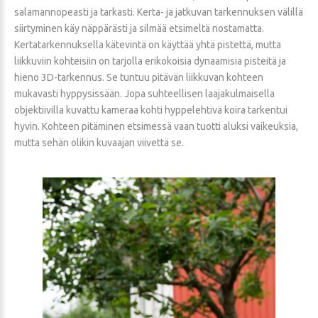
salamannopeasti ja tarkasti. Kerta- ja jatkuvan tarkennuksen välillä
siirtyminen käy näppärästi ja silmää etsimeltä nostamatta.
Kertatarkennuksella kätevintä on käyttää yhtä pistettä, mutta
liikkuviin kohteisiin on tarjolla erikokoisia dynaamisia pisteitä ja
hieno 3D-tarkennus. Se tuntuu pitävän liikkuvan kohteen
mukavasti hyppysissään. Jopa suhteellisen laajakulmaisella
objektiivilla kuvattu kameraa kohti hyppelehtivä koira tarkentui
hyvin. Kohteen pitäminen etsimessä vaan tuotti aluksi vaikeuksia,
mutta sehän olikin kuvaajan viivettä se.