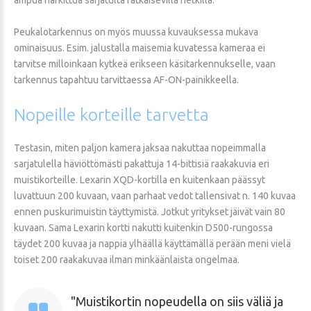
Peukalotarkennus on myös muussa kuvauksessa mukava
ominaisuus. Esim. jalustalla maisemia kuvatessa kameraa ei
tarvitse milloinkaan kytkeä erikseen käsitarkennukselle, vaan
tarkennus tapahtuu tarvittaessa AF-ON-painikkeella.
Nopeille
korteille
tarvetta
Testasin, miten paljon kamera jaksaa nakuttaa nopeimmalla
sarjatulella häviöttömästi pakattuja 14-bittisiä raakakuvia eri
muistikorteille. Lexarin XQD-kortilla en kuitenkaan päässyt
luvattuun 200 kuvaan, vaan parhaat vedot tallensivat n. 140 kuvaa
ennen puskurimuistin täyttymistä. Jotkut yritykset jäivät vain 80
kuvaan. Sama Lexarin kortti nakutti kuitenkin D500-rungossa
täydet 200 kuvaa ja nappia ylhäällä käyttämällä perään meni vielä
toiset 200 raakakuvaa ilman minkäänlaista ongelmaa.
Muistikortin nopeudella on siis väliä ja