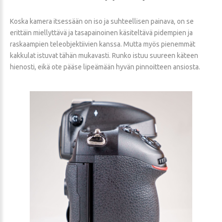
Koska kamera itsessään on iso ja suhteellisen painava, on se
erittäin miellyttävä ja tasapainoinen käsiteltävä pidempien ja
raskaampien teleobjektiivien kanssa. Mutta myös pienemmät
kakkulat istuvat tähän mukavasti. Runko istuu suureen käteen
hienosti, eikä ote pääse lipeämään hyvän pinnoitteen ansiosta.