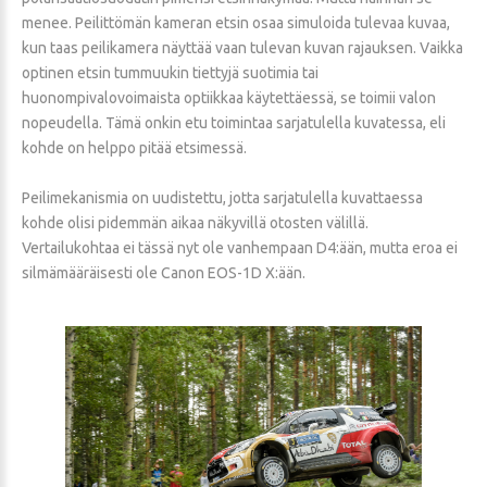
menee. Peilittömän kameran etsin osaa simuloida tulevaa kuvaa,
kun taas peilikamera näyttää vaan tulevan kuvan rajauksen. Vaikka
optinen etsin tummuukin tiettyjä suotimia tai
huonompivalovoimaista optiikkaa käytettäessä, se toimii valon
nopeudella. Tämä onkin etu toimintaa sarjatulella kuvatessa, eli
kohde on helppo pitää etsimessä.
Peilimekanismia on uudistettu, jotta sarjatulella kuvattaessa
kohde olisi pidemmän aikaa näkyvillä otosten välillä.
Vertailukohtaa ei tässä nyt ole vanhempaan D4:ään, mutta eroa ei
silmämääräisesti ole Canon EOS-1D X:ään.