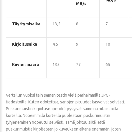
MB/s
MB/s
Täyttymisaika
13,5
8
7
Kirjoitusaika
4,5
9
10
Kuvien määrä
135
77
65
Vertailun vuoksi tein saman testin vielä parhaimmilla JPG-
tiedostoilla. Kuten odotettua, sarjojen pituudet kasvoivat selvästi.
Puskurimuistin kirjoitusnopeudet pysyivät samoina hitaimmilla
korteilla. Nopeimmilla korteilla puolestaan puskurimuistin
tyhjeneminen nopeutui selvästi. Tämä johtuu siitä, että
puskurimuistia kirjoitetaan jo kuvauksen aikana enemmän, joten