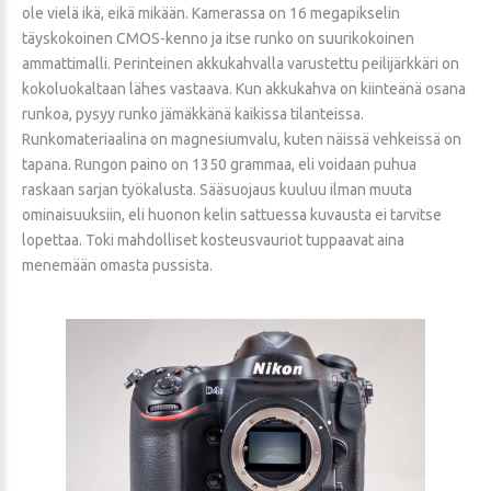
ole vielä ikä, eikä mikään. Kamerassa on 16 megapikselin
täyskokoinen CMOS-kenno ja itse runko on suurikokoinen
ammattimalli. Perinteinen akkukahvalla varustettu peilijärkkäri on
kokoluokaltaan lähes vastaava. Kun akkukahva on kiinteänä osana
runkoa, pysyy runko jämäkkänä kaikissa tilanteissa.
Runkomateriaalina on magnesiumvalu, kuten näissä vehkeissä on
tapana. Rungon paino on 1350 grammaa, eli voidaan puhua
raskaan sarjan työkalusta. Sääsuojaus kuuluu ilman muuta
ominaisuuksiin, eli huonon kelin sattuessa kuvausta ei tarvitse
lopettaa. Toki mahdolliset kosteusvauriot tuppaavat aina
menemään omasta pussista.