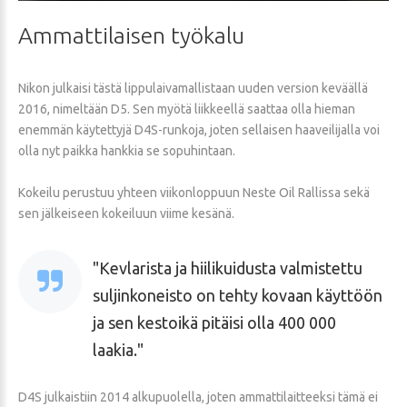
Ammattilaisen
työkalu
Nikon julkaisi tästä lippulaivamallistaan uuden version keväällä
2016, nimeltään D5. Sen myötä liikkeellä saattaa olla hieman
enemmän käytettyjä D4S-runkoja, joten sellaisen haaveilijalla voi
olla nyt paikka hankkia se sopuhintaan.
Kokeilu perustuu yhteen viikonloppuun Neste Oil Rallissa sekä
sen jälkeiseen kokeiluun viime kesänä.
Kevlarista ja hiilikuidusta valmistettu
suljinkoneisto on tehty kovaan käyttöön
ja sen kestoikä pitäisi olla 400 000
laakia.
D4S julkaistiin 2014 alkupuolella, joten ammattilaitteeksi tämä ei