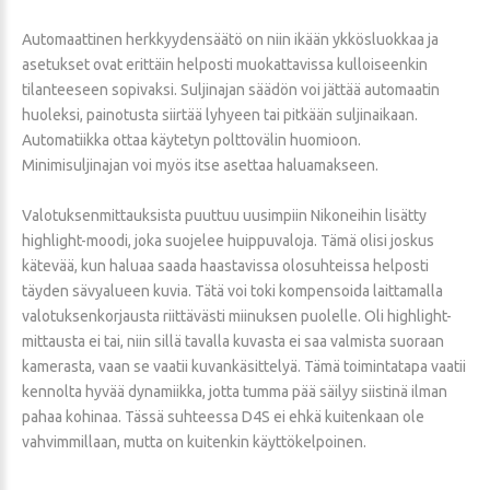
Automaattinen herkkyydensäätö on niin ikään ykkösluokkaa ja
asetukset ovat erittäin helposti muokattavissa kulloiseenkin
tilanteeseen sopivaksi. Suljinajan säädön voi jättää automaatin
huoleksi, painotusta siirtää lyhyeen tai pitkään suljinaikaan.
Automatiikka ottaa käytetyn polttovälin huomioon.
Minimisuljinajan voi myös itse asettaa haluamakseen.
Valotuksenmittauksista puuttuu uusimpiin Nikoneihin lisätty
highlight-moodi, joka suojelee huippuvaloja. Tämä olisi joskus
kätevää, kun haluaa saada haastavissa olosuhteissa helposti
täyden sävyalueen kuvia. Tätä voi toki kompensoida laittamalla
valotuksenkorjausta riittävästi miinuksen puolelle. Oli highlight-
mittausta ei tai, niin sillä tavalla kuvasta ei saa valmista suoraan
kamerasta, vaan se vaatii kuvankäsittelyä. Tämä toimintatapa vaatii
kennolta hyvää dynamiikka, jotta tumma pää säilyy siistinä ilman
pahaa kohinaa. Tässä suhteessa D4S ei ehkä kuitenkaan ole
vahvimmillaan, mutta on kuitenkin käyttökelpoinen.