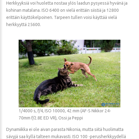
Herkkyyksiä voi huoletta nostaa ylös laadun pysyessä hyvänä ja
kohinan matalana. ISO 6400 on vielä erittäin siistiä ja 12800
erittäin käyttökelpoinen. Tarpeen tullen voisi käyttää vielä
herkkyyttä 25600.
1/4000 s, f/4, ISO 10000, 42 mm (AF-S Nikkor 24-
70mm f/2.8E ED VR), Ossi ja Peppi
Dynamiikka ei ole aivan parasta Nikonia, mutta siitä huolimatta
sävyjä saa kyllä talteen mukavasti. ISO 100 -perusherkkyydellä