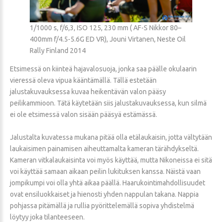
1/1000 s, f/6,3, ISO 125, 230 mm ( AF-S Nikkor 80–
400mm f/4.5-5.6G ED VR), Jouni Virtanen, Neste Oil
Rally Finland 2014
Etsimessä on kiinteä hajavalosuoja, jonka saa päälle okulaarin
vieressä oleva vipua kääntämällä. Tällä estetään
jalustakuvauksessa kuvaa heikentävän valon pääsy
peilikammioon. Tätä käytetään siis jalustakuvauksessa, kun silmä
ei ole etsimessä valon sisään pääsyä estämässä.
Jalustalta kuvatessa mukana pitää olla etälaukaisin, jotta vältytään
laukaisimen painamisen aiheuttamalta kameran tärähdykseltä.
Kameran vitkalaukaisinta voi myös käyttää, mutta Nikoneissa ei sitä
voi käyttää samaan aikaan peilin lukituksen kanssa. Näistä vaan
jompikumpi voi olla yhtä aikaa päällä. Haarukointimahdollisuudet
ovat ensiluokkaiset ja hienosti yhden nappulan takana. Nappia
pohjassa pitämällä ja rullia pyörittelemällä sopiva yhdistelmä
löytyy joka tilanteeseen.