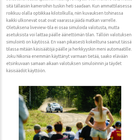
sitä tällaisiin kameroihin tuskin heti saadaan. Kun ammattilaisessa
roikkuu olalla optiikkaa kilotolkulla, niin kuvauksen tohinassa
kaikki ulkonevat osat ovat vaarassa jäädä matkan varrelle.
Oletuksena liveview-tila ei osaa simuloida valotusta, mutta
asetuksista voi laittaa päälle äänettömän tilan. Tällöin valotuksen
simulointi on käytössä. En vaan pikaisesti kokeiltuna saanut tässä
tilassa mitään käsisäätöjä päälle ja herkkyyskin meni automaatille.
Joku Nikonia enemmän käyttänyt varmaan tietää, saako elävään
etsinkuvaan samaan aikaan valotuksen simuloinnin ja täydet
käsisäädöt käyttöön.