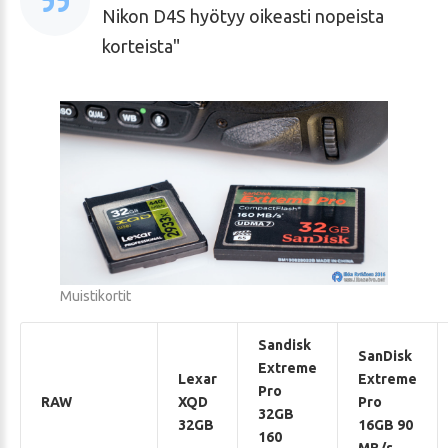
Nikon D4S hyötyy oikeasti nopeista
korteista
Muistikortit
Sandisk
SanDisk
Extreme
Lexar
Extreme
Pro
RAW
XQD
Pro
32GB
32GB
16GB 90
160