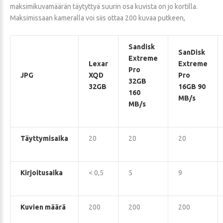
maksimikuvamäärän täytyttyä suurin osa kuvista on jo kortilla.
Maksimissaan kameralla voi siis ottaa 200 kuvaa putkeen,
Sandisk
SanDisk
Extreme
Lexar
Extreme
Pro
JPG
XQD
Pro
32GB
32GB
16GB 90
160
MB/s
MB/s
Täyttymisaika
20
20
20
Kirjoitusaika
< 0,5
5
9
Kuvien määrä
200
200
200