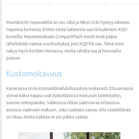
Muistikortin nopeudella on siis väliä ja Nikon D4S hyötyy oikeasti
nopeista korteista. Eniten tästä laitteesta saa irti kuitenkin XQD-
korteilla. Nopeimmatkaan CompactFlash-kortit eivät pääse
lähellekään samaa suorituskykyä, jota XQD:llä saa. Tämä tosin
näkyy myös korttien hinnassa, mutta rahalla saa ja hevosella
pääsee.
Kustomoitavuus
Kamerassa on kustomointimahdollisuuksia mukavasti. Etuseinässä
olevat kaksi nappia ovat kytkettävissä mieluisiin toimintoihin,
samoin videopainike. Valikoissa riittää säätövaraa erilaisissa
asioissa vaativaan makuun. Joku saattaisi sanoa, että säädettävää
on liikaa. Mutta kaikkea ei ole pakko säätää.