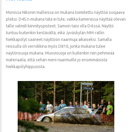
Monissa Nikonin malleissa on mukana toimitettu näyttöä suojaava
pleksi. D4S:n mukana tätä ei tule, vaikka kamerassa näyttää olevan
tälle valmiit kiinnityspisteet. Samoin taisi olla D4:ssä. Näyttö
tuntuu kuitenkin kestävältä, eikä Jyväskylän MM-rallin
hiekkapölyt saaneet näyttöön naarmuja aikaiseksi. Samalla
reissulla oli verrokkina myös D810, jonka mukana tulee
näytönsuoja mukana. Muovisuoja on kuitenkin niin pehmeää
materiaalia, että sehän meni naarmuille jo ensimmäisistä
hiekkapölyhippusista.