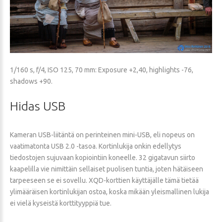
1/160 s, f/4, ISO 125, 70 mm: Exposure +2,40, highlights -76,
shadows +90.
Hidas
USB
Kameran USB-liitäntä on perinteinen mini-USB, eli nopeus on
vaatimatonta USB 2.0 -tasoa. Kortinlukija onkin edellytys
tiedostojen sujuvaan kopiointiin koneelle. 32 gigatavun siirto
kaapelilla vie nimittäin sellaiset puolisen tuntia, joten hätäiseen
tarpeeseen se ei sovellu. XQD-korttien käyttäjälle tämä tietää
ylimääräisen kortinlukijan ostoa, koska mikään yleismallinen lukija
ei vielä kyseistä korttityyppiä tue.