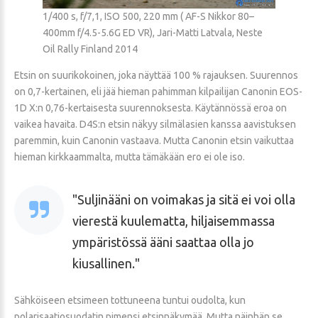
1/400 s, f/7,1, ISO 500, 220 mm ( AF-S Nikkor 80–
400mm f/4.5-5.6G ED VR), Jari-Matti Latvala, Neste
Oil Rally Finland 2014
Etsin on suurikokoinen, joka näyttää 100 % rajauksen. Suurennos
on 0,7-kertainen, eli jää hieman pahimman kilpailijan Canonin EOS-
1D X:n 0,76-kertaisesta suurennoksesta. Käytännössä eroa on
vaikea havaita. D4S:n etsin näkyy silmälasien kanssa aavistuksen
paremmin, kuin Canonin vastaava. Mutta Canonin etsin vaikuttaa
hieman kirkkaammalta, mutta tämäkään ero ei ole iso.
Suljinääni on voimakas ja sitä ei voi olla
vierestä kuulematta, hiljaisemmassa
ympäristössä ääni saattaa olla jo
kiusallinen.
Sähköiseen etsimeen tottuneena tuntui oudolta, kun
polarisaatiosuodatin pimensi etsinnäkymää. Mutta näinhän se