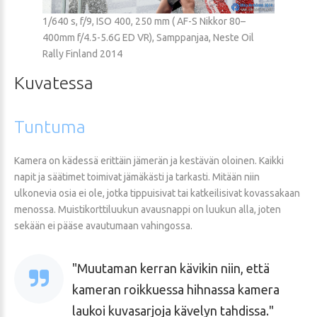
1/640 s, f/9, ISO 400, 250 mm ( AF-S Nikkor 80–
400mm f/4.5-5.6G ED VR), Samppanjaa, Neste Oil
Rally Finland 2014
Kuvatessa
Tuntuma
Kamera on kädessä erittäin jämerän ja kestävän oloinen. Kaikki
napit ja säätimet toimivat jämäkästi ja tarkasti. Mitään niin
ulkonevia osia ei ole, jotka tippuisivat tai katkeilisivat kovassakaan
menossa. Muistikorttiluukun avausnappi on luukun alla, joten
sekään ei pääse avautumaan vahingossa.
Muutaman kerran kävikin niin, että
kameran roikkuessa hihnassa kamera
laukoi kuvasarjoja kävelyn tahdissa.