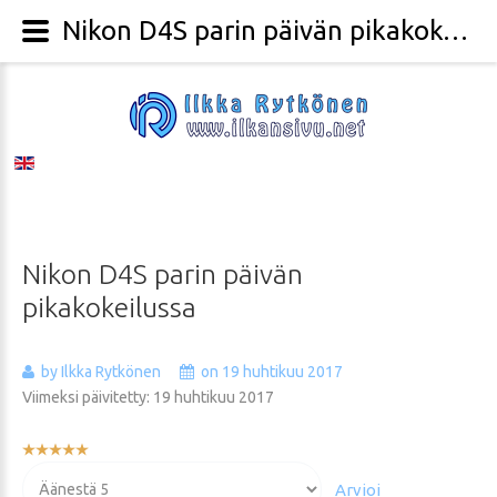
Nikon D4S parin päivän pikakokeilussa - Valokuvaaja Ilkka Rytkönen
Nikon
D4S
parin
päivän
pikakokeilussa
by Ilkka Rytkönen
on 19 huhtikuu 2017
Viimeksi päivitetty: 19 huhtikuu 2017
Käyttäjän
arvio:
Voit
5
/
5