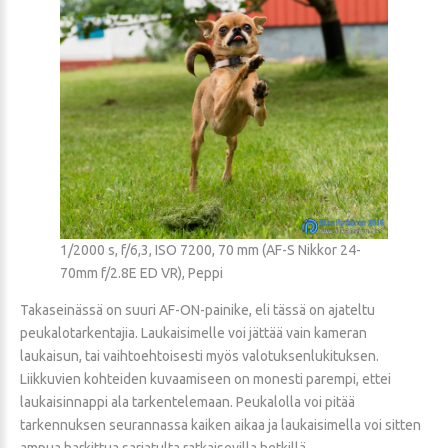
1/2000 s, f/6,3, ISO 7200, 70 mm (AF-S Nikkor 24-
70mm f/2.8E ED VR), Peppi
Takaseinässä on suuri AF-ON-painike, eli tässä on ajateltu
peukalotarkentajia. Laukaisimelle voi jättää vain kameran
laukaisun, tai vaihtoehtoisesti myös valotuksenlukituksen.
Liikkuvien kohteiden kuvaamiseen on monesti parempi, ettei
laukaisinnappi ala tarkentelemaan. Peukalolla voi pitää
tarkennuksen seurannassa kaiken aikaa ja laukaisimella voi sitten
ampua harkittua sarjatulta ratkaisevilla hetkillä.