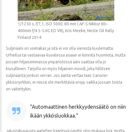
1/1250 s, f/7,1, ISO 5000, 80 mm ( AF-S Nikkor 80–
400mm f/4.5-5.6G ED VR), Kris Meeke, Neste Oil Rally
Finland 2014
Suljinääni on voimakas ja sitä ei voi olla vierestä kuulematta.
Urheilua tai vastaavaa kuvatessa asiaan ei kiinnitä huomiota, mutta
jossain hiljaisemmassa ympäristössä ääni saattaa olla jo
kiusallinen. Tarjolla on myös hiljainen moodi, joka hillitsee
suljinääntä jonkun verran. Jos ääntä vertaa taas Canonin
ykkösnyrkkiin, ei niissä ole merkittäviä eroja, vaikka jossain toista
on väitettykin.
Automaattinen herkkyydensäätö on niin
ikään ykkösluokkaa.
Jalustakuvausta ajatellen kääntyvä näyttö olisi mukava lisä, mutta