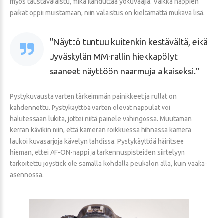
myös taustavalaistu, mikä ilahduttaa yökuvaajia. Vaikka nappien
paikat oppii muistamaan, niin valaistus on kieltämättä mukava lisä.
Näyttö tuntuu kuitenkin kestävältä, eikä
Jyväskylän MM-rallin hiekkapölyt
saaneet näyttöön naarmuja aikaiseksi.
Pystykuvausta varten tärkeimmän painikkeet ja rullat on
kahdennettu. Pystykäyttöä varten olevat nappulat voi
halutessaan lukita, jottei niitä painele vahingossa. Muutaman
kerran kävikin niin, että kameran roikkuessa hihnassa kamera
laukoi kuvasarjoja kävelyn tahdissa. Pystykäyttöä häiritsee
hieman, ettei AF-ON-nappi ja tarkennuspisteiden siirtelyyn
tarkoitettu joystick ole samalla kohdalla peukalon alla, kuin vaaka-
asennossa.