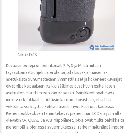
Nikon D4S
Kuvausmoodeja on perinteiset P, A, S ja M, eli mitään
täysautomaattiohjelmia ei ole tarjolla kissa- ja maisema-
asetuksista puhumattakaan. Ammattilaiset ja kokeneet kuvaajat
eivät niitä kaipaakaan. Kaikki säätimet ovat hyvin esillä, joten
asetusten muuttaminen käy nopeasti. Painikkeet ovat myös
mukavan kookkaat ja riittävän kaukana toisistaan, että tätä
vekotinta voi käyttää kohtuullisesti myös käsineet kädessä.
Pienen poikkeuksen tähän tekevät pienemmän LCD-näytön alla
olevat ISO-, QUAL. Ja WB-näppäimet, jotka ovat muita painikkeita
pienempiä ja pienessä syvennyksessä. Tärkeimmät näppäimet on