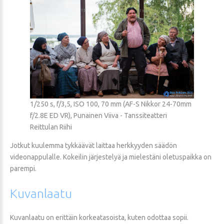
1/250 s, f/3,5, ISO 100, 70 mm (AF-S Nikkor 24-70mm
f/2.8E ED VR), Punainen Viiva - Tanssiteatteri
Reittulan Riihi
Jotkut kuulemma tykkäävät laittaa herkkyyden säädön
videonappulalle. Kokeilin järjestelyä ja mielestäni oletuspaikka on
parempi.
Kuvanlaatu
Kuvanlaatu on erittäin korkeatasoista, kuten odottaa sopii.