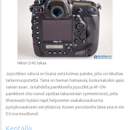
Nikon D4S takaa
Joysctikien välissä on lisänä vielä kolmas painike, jolla voi liikuttaa
tarkennuspistettä. Tämä on hieman hämäävää, koska kaksikin ajaisi
saman asian. Ja kahdella painikkeella joysctikit ja AF-ON-
painikkeet olisi voinut sijoittaa takaseinään symmetrisesti, jotta
lihasmuisti löytäisi napit helpommin vaakakuvauksesta
pystykuvaukseen siirryttäessä. Kuvien perusteella tämä asia ei ole
D5:ssa muuttunut.
Kentällä