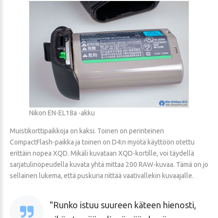
Nikon EN-EL18a -akku
Muistikorttipaikkoja on kaksi. Toinen on perinteinen
CompactFlash-paikka ja toinen on D4:n myötä käyttöön otettu
erittäin nopea XQD. Mikäli kuvataan XQD-kortille, voi täydellä
sarjatulinopeudella kuvata yhtä mittaa 200 RAW-kuvaa. Tämä on jo
sellainen lukema, että puskuria riittää vaativallekin kuvaajalle.
Runko istuu suureen käteen hienosti,