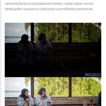
valotusta kärsii nostaa karkeasti kolmen, neljän aukon verran.
Herkkyyden noustessa säätövarat luonnollisesti pienenevät.