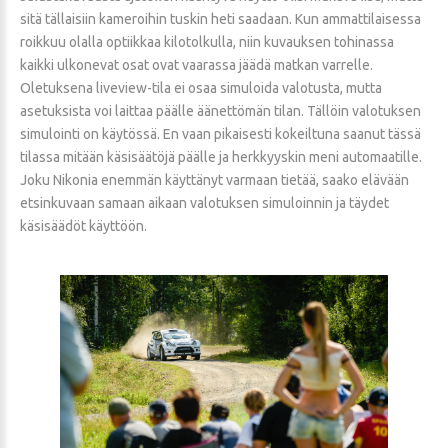
sitä tällaisiin kameroihin tuskin heti saadaan. Kun ammattilaisessa
roikkuu olalla optiikkaa kilotolkulla, niin kuvauksen tohinassa
kaikki ulkonevat osat ovat vaarassa jäädä matkan varrelle.
Oletuksena liveview-tila ei osaa simuloida valotusta, mutta
asetuksista voi laittaa päälle äänettömän tilan. Tällöin valotuksen
simulointi on käytössä. En vaan pikaisesti kokeiltuna saanut tässä
tilassa mitään käsisäätöjä päälle ja herkkyyskin meni automaatille.
Joku Nikonia enemmän käyttänyt varmaan tietää, saako elävään
etsinkuvaan samaan aikaan valotuksen simuloinnin ja täydet
käsisäädöt käyttöön.