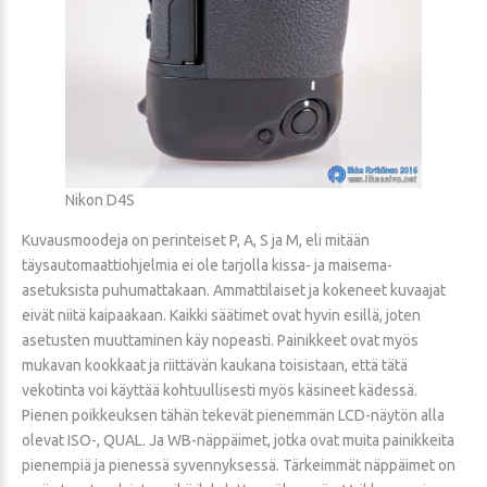
Nikon D4S
Kuvausmoodeja on perinteiset P, A, S ja M, eli mitään
täysautomaattiohjelmia ei ole tarjolla kissa- ja maisema-
asetuksista puhumattakaan. Ammattilaiset ja kokeneet kuvaajat
eivät niitä kaipaakaan. Kaikki säätimet ovat hyvin esillä, joten
asetusten muuttaminen käy nopeasti. Painikkeet ovat myös
mukavan kookkaat ja riittävän kaukana toisistaan, että tätä
vekotinta voi käyttää kohtuullisesti myös käsineet kädessä.
Pienen poikkeuksen tähän tekevät pienemmän LCD-näytön alla
olevat ISO-, QUAL. Ja WB-näppäimet, jotka ovat muita painikkeita
pienempiä ja pienessä syvennyksessä. Tärkeimmät näppäimet on