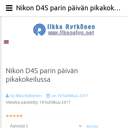
Nikon D4S parin päivän pikakokeilussa - Valokuvaaja Ilkka Rytkönen
Nikon
D4S
parin
päivän
pikakokeilussa
by Ilkka Rytkönen
on 19 huhtikuu 2017
Viimeksi päivitetty: 19 huhtikuu 2017
Käyttäjän
arvio:
Voit
5
/
5