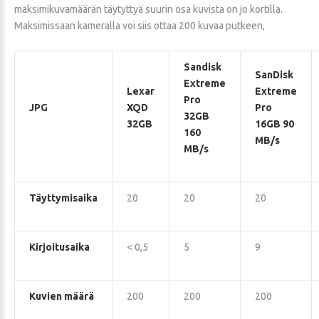
maksimikuvamäärän täytyttyä suurin osa kuvista on jo kortilla.
Maksimissaan kameralla voi siis ottaa 200 kuvaa putkeen,
Sandisk
SanDisk
Extreme
Lexar
Extreme
Pro
JPG
XQD
Pro
32GB
32GB
16GB 90
160
MB/s
MB/s
Täyttymisaika
20
20
20
Kirjoitusaika
< 0,5
5
9
Kuvien määrä
200
200
200