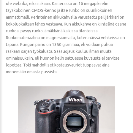
ole vielä ikä, eikä mikään. Kamerassa on 16 megapikselin
täyskokoinen CMOS-kenno ja itse runko on suurikokoinen
ammattimalli. Perinteinen akkukahvalla varustettu peilijärkkäri on
kokoluokaltaan lähes vastaava. Kun akkukahva on kiinteänä osana
runkoa, pysyy runko jämäkkänä kaikissa tilanteissa.
Runkomateriaalina on magnesiumvalu, kuten näissä vehkeissä on
tapana. Rungon paino on 1350 grammaa, eli voidaan puhua
raskaan sarjan työkalusta. Sääsuojaus kuuluu ilman muuta
ominaisuuksiin, eli huonon kelin sattuessa kuvausta ei tarvitse
lopettaa. Toki mahdolliset kosteusvauriot tuppaavat aina
menemään omasta pussista.