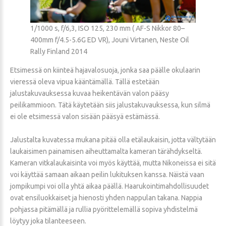
1/1000 s, f/6,3, ISO 125, 230 mm ( AF-S Nikkor 80–
400mm f/4.5-5.6G ED VR), Jouni Virtanen, Neste Oil
Rally Finland 2014
Etsimessä on kiinteä hajavalosuoja, jonka saa päälle okulaarin
vieressä oleva vipua kääntämällä. Tällä estetään
jalustakuvauksessa kuvaa heikentävän valon pääsy
peilikammioon. Tätä käytetään siis jalustakuvauksessa, kun silmä
ei ole etsimessä valon sisään pääsyä estämässä.
Jalustalta kuvatessa mukana pitää olla etälaukaisin, jotta vältytään
laukaisimen painamisen aiheuttamalta kameran tärähdykseltä.
Kameran vitkalaukaisinta voi myös käyttää, mutta Nikoneissa ei sitä
voi käyttää samaan aikaan peilin lukituksen kanssa. Näistä vaan
jompikumpi voi olla yhtä aikaa päällä. Haarukointimahdollisuudet
ovat ensiluokkaiset ja hienosti yhden nappulan takana. Nappia
pohjassa pitämällä ja rullia pyörittelemällä sopiva yhdistelmä
löytyy joka tilanteeseen.