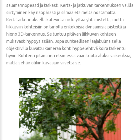
salamannopeasti ja tarkasti. Kerta- ja jatkuvan tarkennuksen välillä
siirtyminen käy näppärästi ja silmää etsimeltä nostamatta.
Kertatarkennuksella kätevintä on käyttää yhtä pistettä, mutta
liikkuviin kohteisiin on tarjolla erikokoisia dynaamisia pisteitä ja
hieno 3D-tarkennus. Se tuntuu pitävän liikkuvan kohteen
mukavasti hyppysissään. Jopa suhteellisen laajakulmaisella
objektiivilla kuvattu kameraa kohti hyppelehtivä koira tarkentui
hyvin. Kohteen pitäminen etsimessä vaan tuotti aluksi vaikeuksia,
mutta sehän olikin kuvaajan viivettä se.