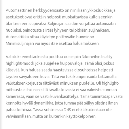
Automaattinen herkkyydensäätö on niin ikään ykkösluokkaa ja
asetukset ovat erittäin helposti muokattavissa kulloiseenkin
tilanteeseen sopivaksi. Suljinajan säädön voi jättää automaatin
huoleksi, painotusta siirtää lyhyeen tai pitkään suljinaikaan.
Automatiikka ottaa käytetyn polttovälin huomioon.
Minimisuljinajan voi myös itse asettaa haluamakseen.
Valotuksenmittauksista puuttuu uusimpiin Nikoneihin lisätty
highlight-moodi, joka suojelee huippuvaloja. Tämä olisi joskus
kätevää, kun haluaa saada haastavissa olosuhteissa helposti
täyden sävyalueen kuvia. Tätä voi toki kompensoida laittamalla
valotuksenkorjausta riittävästi miinuksen puolelle. Oli highlight-
mittausta ei tai, niin sillä tavalla kuvasta ei saa valmista suoraan
kamerasta, vaan se vaatii kuvankäsittelyä. Tämä toimintatapa vaatii
kennolta hyvää dynamiikka, jotta tumma pää säilyy siistinä ilman
pahaa kohinaa. Tässä suhteessa D4S ei ehkä kuitenkaan ole
vahvimmillaan, mutta on kuitenkin käyttökelpoinen.