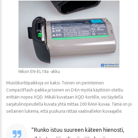
Nikon EN-EL18a -akku
Muistikorttipaikkoja on kaksi. Toinen on perinteinen
CompactFlash-paikka ja toinen on D4:n myötä käyttöön otettu
erittäin nopea XQD. Mikäli kuvataan XQD-kortille, voi täydellä
sarjatulinopeudella kuvata yhtä mittaa 200 RAW-kuvaa. Tämä on jo
sellainen lukema, että puskuria riittää vaativallekin kuvaajalle.
Runko istuu suureen käteen hienosti,