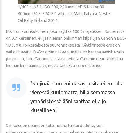
1/400 s, f/7,1, ISO 500, 220 mm ( AF-S Nikkor 80–
400mm f/4.5-5.6G ED VR), Jari-Matti Latvala, Neste
Oil Rally Finland 2014
Etsin on suurikokoinen, joka näyttää 100 % rajauksen. Suurennos
on 0,7-kertainen, eli jää hieman pahimman kilpailijan Canonin EOS-
1D X:n 0,76-kertaisesta suurennoksesta. Käytännössä eroa on
vaikea havaita. D4S:n etsin näkyy silmälasien kanssa aavistuksen
paremmin, kuin Canonin vastaava. Mutta Canonin etsin vaikuttaa
hieman kirkkaammalta, mutta tämäkään ero ei ole iso.
Suljinääni on voimakas ja sitä ei voi olla
vierestä kuulematta, hiljaisemmassa
ympäristössä ääni saattaa olla jo
kiusallinen.
Sähköiseen etsimeen tottuneena tuntui oudolta, kun
polarisaatiosuodatin pimensi etsinnäkymää. Mutta näinhän se