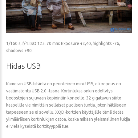
1/160 s, f/4, ISO 125, 70 mm: Exposure +2,40, highlights -76,
shadows +90.
Hidas
USB
Kameran USB-liitäntä on perinteinen mini-USB, eli nopeus on
vaatimatonta USB 2.0 -tasoa. Kortinlukija onkin edellytys
tiedostojen sujuvaan kopiointiin koneelle. 32 gigatavun siirto
kaapelilla vie nimittäin sellaiset puolisen tuntia, joten hätäiseen
tarpeeseen se ei sovellu. XQD-korttien käyttäjälle tämä tietää
ylimääräisen kortinlukijan ostoa, koska mikään yleismallinen lukija
ei vielä kyseistä korttityyppiä tue.