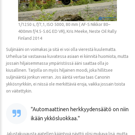
1/1250 s, f/7,1, ISO 5000, 80 mm ( AF-S Nikkor 80–
400mm f/4.5-5.6G ED VR), Kris Meeke, Neste Oil Rally
Finland 2014
Suljinääni on voimakas ja sitä ei voi olla vierestä kuulematta.
Urheilua tai vastaavaa kuvatessa asiaan ei kiinnitä huomiota, mutta
jossain hiljaisemmassa ympäristössä ääni saattaa olla jo
kiusallinen. Tarjolla on myös hiljainen moodi, joka hillitsee
suljinääntä jonkun verran. Jos ääntä vertaa taas Canonin
ykkösnyrkkiin, ei niissä ole merkittäviä eroja, vaikka jossain toista
on väitettykin.
Automaattinen herkkyydensäätö on niin
ikään ykkösluokkaa.
Jalustakuvausta ajatellen kääntyvä näyttö olisi mukava lisä, mutta