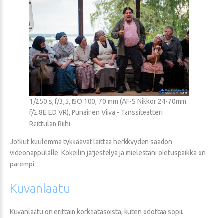
1/250 s, f/3,5, ISO 100, 70 mm (AF-S Nikkor 24-70mm
f/2.8E ED VR), Punainen Viiva - Tanssiteatteri
Reittulan Riihi
Jotkut kuulemma tykkäävät laittaa herkkyyden säädön
videonappulalle. Kokeilin järjestelyä ja mielestäni oletuspaikka on
parempi.
Kuvanlaatu
Kuvanlaatu on erittäin korkeatasoista, kuten odottaa sopii.