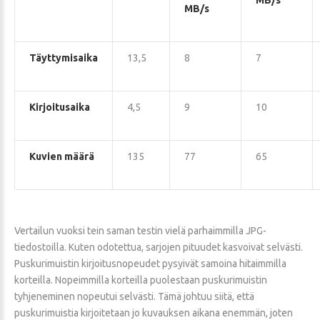
MB/s
MB/s
Täyttymisaika
13,5
8
7
Kirjoitusaika
4,5
9
10
Kuvien määrä
135
77
65
Vertailun vuoksi tein saman testin vielä parhaimmilla JPG-
tiedostoilla. Kuten odotettua, sarjojen pituudet kasvoivat selvästi.
Puskurimuistin kirjoitusnopeudet pysyivät samoina hitaimmilla
korteilla. Nopeimmilla korteilla puolestaan puskurimuistin
tyhjeneminen nopeutui selvästi. Tämä johtuu siitä, että
puskurimuistia kirjoitetaan jo kuvauksen aikana enemmän, joten