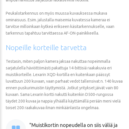
Peukalotarkennus on myös muussa kuvauksessa mukava
ominaisuus. Esim. jalustalla maisemia kuvatessa kameraa ei
tarvitse milloinkaan kytkeä erikseen käsitarkennukselle, vaan
tarkennus tapahtuu tarvittaessa AF-ON-painikkeella.
Nopeille
korteille
tarvetta
Testasin, miten paljon kamera jaksaa nakuttaa nopeimmalla
sarjatulella häviöttömästi pakattuja 14-bittisiä raakakuvia eri
muistikorteille. Lexarin XQD-kortilla en kuitenkaan päässyt
luvattuun 200 kuvaan, vaan parhaat vedot tallensivat n. 140 kuvaa
ennen puskurimuistin täyttymistä. Jotkut yritykset jäivät vain 80
kuvaan. Sama Lexarin kortti nakutti kuitenkin D500-rungossa
täydet 200 kuvaa ja nappia ylhäällä käyttämällä perään meni vielä
toiset 200 raakakuvaa ilman minkäänlaista ongelmaa.
Muistikortin nopeudella on siis väliä ja