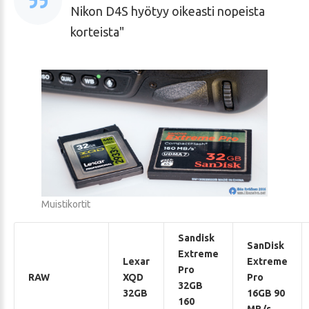
Nikon D4S hyötyy oikeasti nopeista
korteista
Muistikortit
Sandisk
SanDisk
Extreme
Lexar
Extreme
Pro
RAW
XQD
Pro
32GB
32GB
16GB 90
160