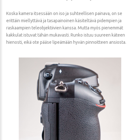
Koska kamera itsessään on iso ja suhteellisen painava, on se
erittäin miellyttävä ja tasapainoinen käsiteltävä pidempien ja
raskaampien teleobjektiivien kanssa. Mutta myös pienemmät
kakkulat istuvat tähän mukavasti. Runko istuu suureen käteen
hienosti, eikä ote pääse lipeämään hyvän pinnoitteen ansiosta.