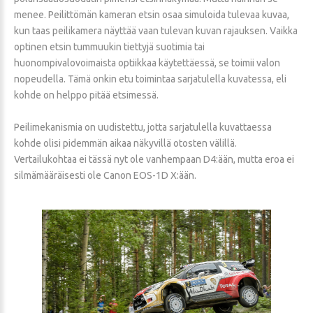
menee. Peilittömän kameran etsin osaa simuloida tulevaa kuvaa,
kun taas peilikamera näyttää vaan tulevan kuvan rajauksen. Vaikka
optinen etsin tummuukin tiettyjä suotimia tai
huonompivalovoimaista optiikkaa käytettäessä, se toimii valon
nopeudella. Tämä onkin etu toimintaa sarjatulella kuvatessa, eli
kohde on helppo pitää etsimessä.
Peilimekanismia on uudistettu, jotta sarjatulella kuvattaessa
kohde olisi pidemmän aikaa näkyvillä otosten välillä.
Vertailukohtaa ei tässä nyt ole vanhempaan D4:ään, mutta eroa ei
silmämääräisesti ole Canon EOS-1D X:ään.