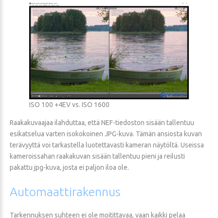
ISO 100 +4EV vs. ISO 1600
Raakakuvaajaa ilahduttaa, että NEF-tiedoston sisään tallentuu
esikatselua varten isokokoinen JPG-kuva. Tämän ansiosta kuvan
terävyyttä voi tarkastella luotettavasti kameran näytöltä. Useissa
kameroissahan raakakuvan sisään tallentuu pieni ja reilusti
pakattu jpg-kuva, josta ei paljon iloa ole.
Automaattirakennus
Tarkennuksen suhteen ei ole moitittavaa, vaan kaikki pelaa