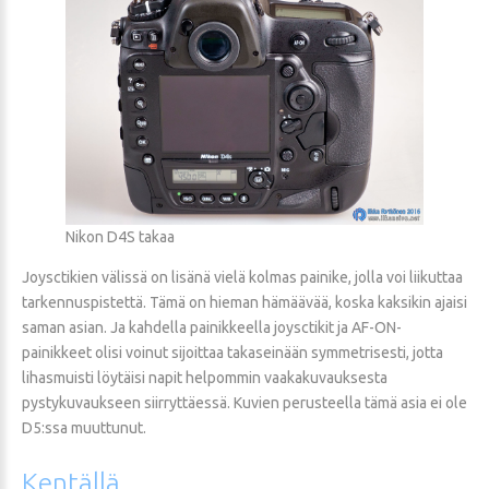
Nikon D4S takaa
Joysctikien välissä on lisänä vielä kolmas painike, jolla voi liikuttaa
tarkennuspistettä. Tämä on hieman hämäävää, koska kaksikin ajaisi
saman asian. Ja kahdella painikkeella joysctikit ja AF-ON-
painikkeet olisi voinut sijoittaa takaseinään symmetrisesti, jotta
lihasmuisti löytäisi napit helpommin vaakakuvauksesta
pystykuvaukseen siirryttäessä. Kuvien perusteella tämä asia ei ole
D5:ssa muuttunut.
Kentällä