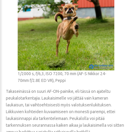
1/2000 s, f/6,3, ISO 7200, 70 mm (AF-S Nikkor 24-
70mm f/2.8E ED VR), Peppi
Takaseinässä on suuri AF-ON-painike, eli tässä on ajateltu
peukalotarkentajia. Laukaisimelle voi jättää vain kameran
laukaisun, tai vaihtoehtoisesti myös valotuksenlukituksen.
Liikkuvien kohteiden kuvaamiseen on monesti parempi, ettei
laukaisinnappi ala tarkentelemaan. Peukalolla voi pitää
tarkennuksen seurannassa kaiken aikaa ja laukaisimella voi sitten
ampua harkittua sarjatulta ratkaisevilla hetkillä.