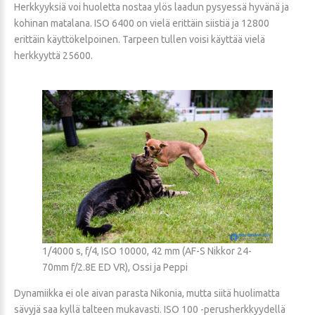
Herkkyyksiä voi huoletta nostaa ylös laadun pysyessä hyvänä ja
kohinan matalana. ISO 6400 on vielä erittäin siistiä ja 12800
erittäin käyttökelpoinen. Tarpeen tullen voisi käyttää vielä
herkkyyttä 25600.
1/4000 s, f/4, ISO 10000, 42 mm (AF-S Nikkor 24-
70mm f/2.8E ED VR), Ossi ja Peppi
Dynamiikka ei ole aivan parasta Nikonia, mutta siitä huolimatta
sävyjä saa kyllä talteen mukavasti. ISO 100 -perusherkkyydellä