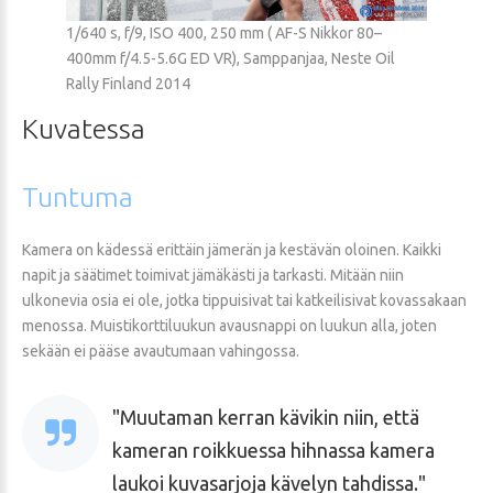
1/640 s, f/9, ISO 400, 250 mm ( AF-S Nikkor 80–
400mm f/4.5-5.6G ED VR), Samppanjaa, Neste Oil
Rally Finland 2014
Kuvatessa
Tuntuma
Kamera on kädessä erittäin jämerän ja kestävän oloinen. Kaikki
napit ja säätimet toimivat jämäkästi ja tarkasti. Mitään niin
ulkonevia osia ei ole, jotka tippuisivat tai katkeilisivat kovassakaan
menossa. Muistikorttiluukun avausnappi on luukun alla, joten
sekään ei pääse avautumaan vahingossa.
Muutaman kerran kävikin niin, että
kameran roikkuessa hihnassa kamera
laukoi kuvasarjoja kävelyn tahdissa.