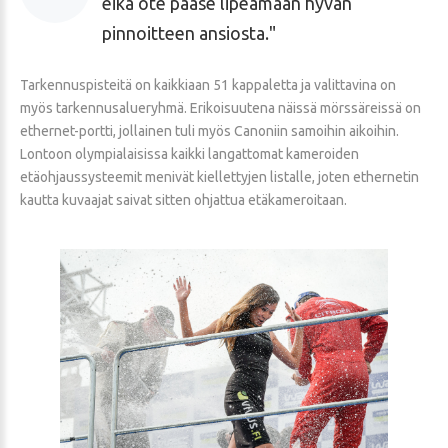
eikä ote pääse lipeämään hyvän
pinnoitteen ansiosta.
Tarkennuspisteitä on kaikkiaan 51 kappaletta ja valittavina on
myös tarkennusalueryhmä. Erikoisuutena näissä mörssäreissä on
ethernet-portti, jollainen tuli myös Canoniin samoihin aikoihin.
Lontoon olympialaisissa kaikki langattomat kameroiden
etäohjaussysteemit menivät kiellettyjen listalle, joten ethernetin
kautta kuvaajat saivat sitten ohjattua etäkameroitaan.