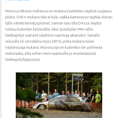
Monissa Nikonin malleissa on mukana toimitettu näyttöä suojaava
pleksi. D4S:n mukana tätä ei tule, vaikka kamerassa näyttää olevan
tälle valmiit kiinnityspisteet. Samoin taisi olla D4:ssä. Näyttö
tuntuu kuitenkin kestävältä, eikä Jyväskylän MM-rallin
hiekkapölyt saaneet näyttöön naarmuja aikaiseksi. Samalla
reissulla oli verrokkina myös D810, jonka mukana tulee
näytönsuoja mukana. Muovisuoja on kuitenkin niin pehmeää
materiaalia, että sehän meni naarmuille jo ensimmäisistä
hiekkapölyhippusista.