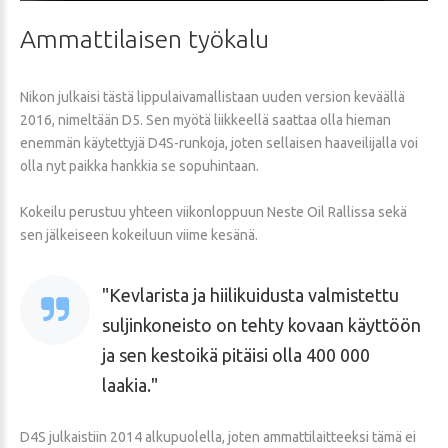
Ammattilaisen
työkalu
Nikon julkaisi tästä lippulaivamallistaan uuden version keväällä
2016, nimeltään D5. Sen myötä liikkeellä saattaa olla hieman
enemmän käytettyjä D4S-runkoja, joten sellaisen haaveilijalla voi
olla nyt paikka hankkia se sopuhintaan.
Kokeilu perustuu yhteen viikonloppuun Neste Oil Rallissa sekä
sen jälkeiseen kokeiluun viime kesänä.
Kevlarista ja hiilikuidusta valmistettu
suljinkoneisto on tehty kovaan käyttöön
ja sen kestoikä pitäisi olla 400 000
laakia.
D4S julkaistiin 2014 alkupuolella, joten ammattilaitteeksi tämä ei