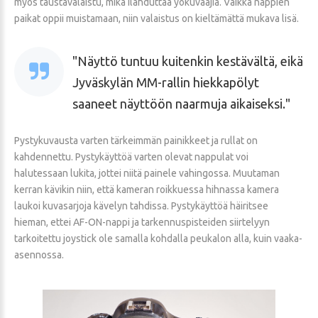
myös taustavalaistu, mikä ilahduttaa yökuvaajia. Vaikka nappien
paikat oppii muistamaan, niin valaistus on kieltämättä mukava lisä.
Näyttö tuntuu kuitenkin kestävältä, eikä
Jyväskylän MM-rallin hiekkapölyt
saaneet näyttöön naarmuja aikaiseksi.
Pystykuvausta varten tärkeimmän painikkeet ja rullat on
kahdennettu. Pystykäyttöä varten olevat nappulat voi
halutessaan lukita, jottei niitä painele vahingossa. Muutaman
kerran kävikin niin, että kameran roikkuessa hihnassa kamera
laukoi kuvasarjoja kävelyn tahdissa. Pystykäyttöä häiritsee
hieman, ettei AF-ON-nappi ja tarkennuspisteiden siirtelyyn
tarkoitettu joystick ole samalla kohdalla peukalon alla, kuin vaaka-
asennossa.