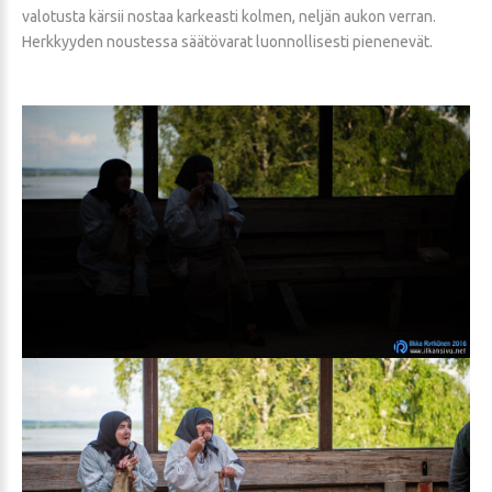
valotusta kärsii nostaa karkeasti kolmen, neljän aukon verran.
Herkkyyden noustessa säätövarat luonnollisesti pienenevät.