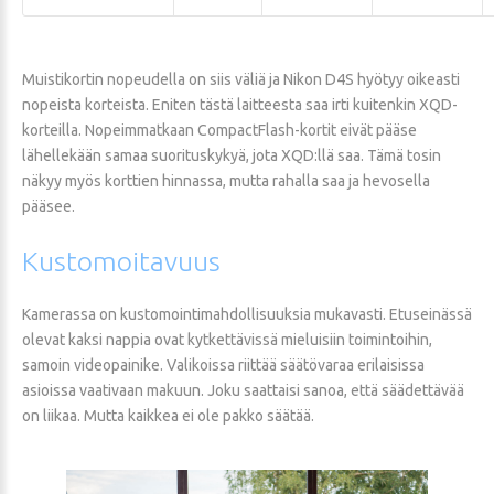
Muistikortin nopeudella on siis väliä ja Nikon D4S hyötyy oikeasti
nopeista korteista. Eniten tästä laitteesta saa irti kuitenkin XQD-
korteilla. Nopeimmatkaan CompactFlash-kortit eivät pääse
lähellekään samaa suorituskykyä, jota XQD:llä saa. Tämä tosin
näkyy myös korttien hinnassa, mutta rahalla saa ja hevosella
pääsee.
Kustomoitavuus
Kamerassa on kustomointimahdollisuuksia mukavasti. Etuseinässä
olevat kaksi nappia ovat kytkettävissä mieluisiin toimintoihin,
samoin videopainike. Valikoissa riittää säätövaraa erilaisissa
asioissa vaativaan makuun. Joku saattaisi sanoa, että säädettävää
on liikaa. Mutta kaikkea ei ole pakko säätää.