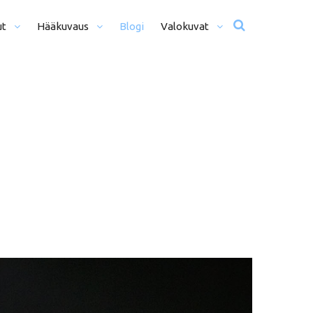
ut
Hääkuvaus
Blogi
Valokuvat
usta Iltaan (12+ H)
Hääkuvat
o Päivä (8h)
Moottoriurheilu
li Päivää (5h)
Matkailu
us
ljöömuotokuvaus
Sekalaiset
kiseremonia
kiminen + Miljöömuotokuvaus