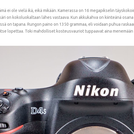
 tämä ei ole vielä ikä, eikä mikään. Kamerassa on 16 megapikselin täysko
kkäri on kokoluokaltaan lähes vastaava. Kun akkukahva on kiinteänä osana 
ssä on tapana. Rungon paino on 1350 grammaa, eli voidaan puhua raskaan
rvitse lopettaa. Toki mahdolliset kosteusvauriot tuppaavat aina menemään