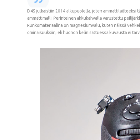
D4S julkaistiin 2014 alkupuolella, joten ammattilaitteeksi
ammattimalli. Perinteinen akkukahvalla varustettu peilijär
Runkomateriaalina on magnesiumvalu, kuten näissä vehkei
ominaisuuksiin, eli huonon kelin sattuessa kuvausta ei ta