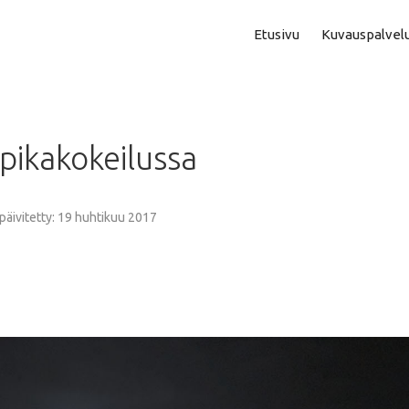
Etusivu
Kuvauspalvel
Asuntokuvaus
Aam
pikakokeilussa
Perhe- Ja Lapsikuvaus
Kok
Valmistujaiskuvaus
Puo
 päivitetty: 19 huhtikuu 2017
Juhla- Ja Tapahtumakuva
Mi
Hautajaiskuvaus
Vih
Yrityskuvaus
Vih