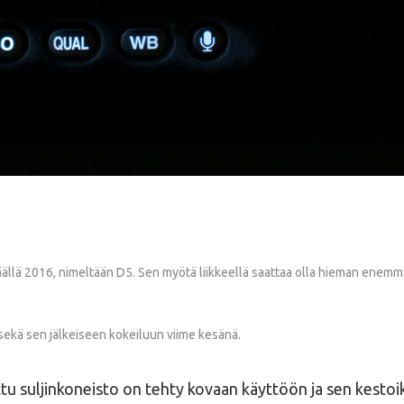
äällä 2016, nimeltään D5. Sen myötä liikkeellä saattaa olla hieman enemmän
sekä sen jälkeiseen kokeiluun viime kesänä.
ettu suljinkoneisto on tehty kovaan käyttöön ja sen kestoikä