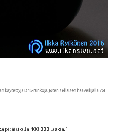
 käytettyjä D4S-runkoja, joten sellaisen haaveilijalla voi
 pitäisi olla 400 000 laakia.