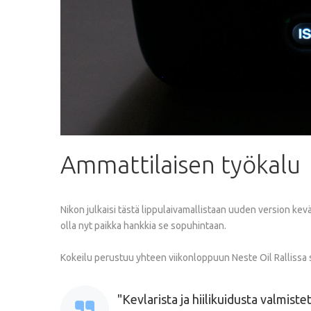
Ammattilaisen
työkalu
Nikon julkaisi tästä lippulaivamallistaan uuden version kev
olla nyt paikka hankkia se sopuhintaan.
Kokeilu perustuu yhteen viikonloppuun Neste Oil Rallissa 
Kevlarista ja hiilikuidusta valmist