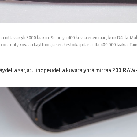
riittävän yli 3000 laakiin. Se on yli 400 kuvaa enemmän, kuin D4:llä. Mukan
sto on tehty kovaan käyttöön ja sen kestoikä pitäisi olla 400 000 laakia. T
 täydellä sarjatulinopeudella kuvata yhtä mittaa 200 RAW