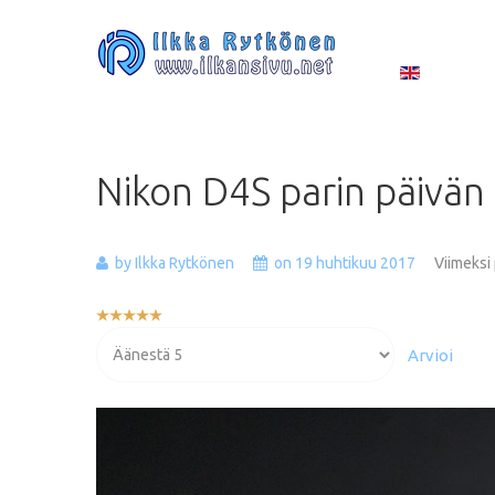
Nikon
D4S
parin
päivän
by Ilkka Rytkönen
on 19 huhtikuu 2017
Viimeksi
Käyttäjän
arvio:
Voit
5
/
5
arvioida