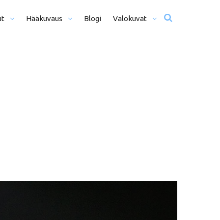
ut
Hääkuvaus
Blogi
Valokuvat
usta Iltaan (12+ H)
Hääkuvat
o Päivä (8h)
Moottoriurheilu
li Päivää (5h)
Matkailu
us
ljöömuotokuvaus
Sekalaiset
kiseremonia
kiminen + Miljöömuotokuvaus