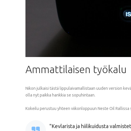
Ammattilaisen
työkalu
Nikon julkaisi tästä lippulaivamallistaan uuden version kev
olla nyt paikka hankkia se sopuhintaan.
Kokeilu perustuu yhteen viikonloppuun Neste Oil Rallissa 
Kevlarista ja hiilikuidusta valmist