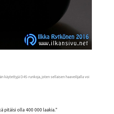
 käytettyjä D4S-runkoja, joten sellaisen haaveilijalla voi
 pitäisi olla 400 000 laakia.