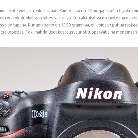
 tämä ei ole vielä ikä, eikä mikään. Kamerassa on 16 megapikselin täysko
kkäri on kokoluokaltaan lähes vastaava. Kun akkukahva on kiinteänä osana 
ssä on tapana. Rungon paino on 1350 grammaa, eli voidaan puhua raskaan
rvitse lopettaa. Toki mahdolliset kosteusvauriot tuppaavat aina menemään