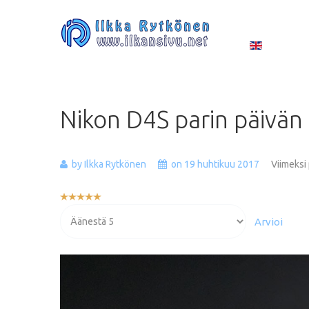
Nikon
D4S
parin
päivän
by Ilkka Rytkönen
on 19 huhtikuu 2017
Viimeksi
Käyttäjän
arvio:
Voit
5
/
5
arvioida