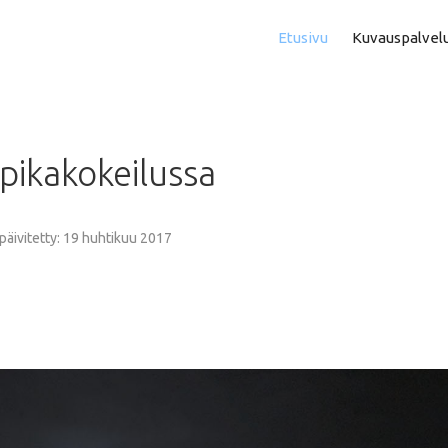
Etusivu
Kuvauspalvel
Asuntokuvaus
Aam
pikakokeilussa
Perhe- Ja Lapsikuvaus
Kok
Valmistujaiskuvaus
Puo
 päivitetty: 19 huhtikuu 2017
Juhla- Ja Tapahtumakuva
Mi
Hautajaiskuvaus
Vih
Yrityskuvaus
Vih