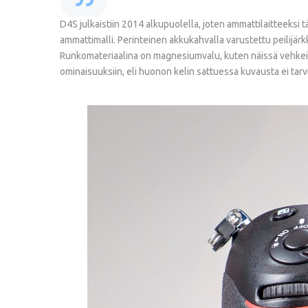
D4S julkaistiin 2014 alkupuolella, joten ammattilaitteeksi
ammattimalli. Perinteinen akkukahvalla varustettu peilijär
Runkomateriaalina on magnesiumvalu, kuten näissä vehkei
ominaisuuksiin, eli huonon kelin sattuessa kuvausta ei ta