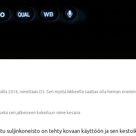
äällä 2016, nimeltään D5. Sen myötä liikkeellä saattaa olla hieman enemmän
sekä sen jälkeiseen kokeiluun viime kesänä.
ettu suljinkoneisto on tehty kovaan käyttöön ja sen kestoikä