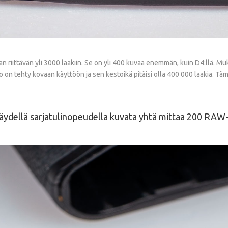
riittävän yli 3000 laakiin. Se on yli 400 kuvaa enemmän, kuin D4:llä. Mukan
sto on tehty kovaan käyttöön ja sen kestoikä pitäisi olla 400 000 laakia. T
 täydellä sarjatulinopeudella kuvata yhtä mittaa 200 RAW