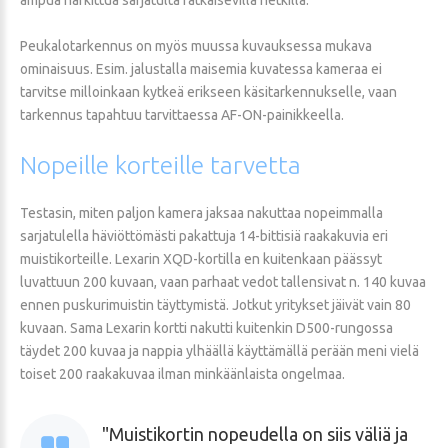
Peukalotarkennus on myös muussa kuvauksessa mukava
ominaisuus. Esim. jalustalla maisemia kuvatessa kameraa ei
tarvitse milloinkaan kytkeä erikseen käsitarkennukselle, vaan
tarkennus tapahtuu tarvittaessa AF-ON-painikkeella.
Nopeille
korteille
tarvetta
Testasin, miten paljon kamera jaksaa nakuttaa nopeimmalla
sarjatulella häviöttömästi pakattuja 14-bittisiä raakakuvia eri
muistikorteille. Lexarin XQD-kortilla en kuitenkaan päässyt
luvattuun 200 kuvaan, vaan parhaat vedot tallensivat n. 140 kuvaa
ennen puskurimuistin täyttymistä. Jotkut yritykset jäivät vain 80
kuvaan. Sama Lexarin kortti nakutti kuitenkin D500-rungossa
täydet 200 kuvaa ja nappia ylhäällä käyttämällä perään meni vielä
toiset 200 raakakuvaa ilman minkäänlaista ongelmaa.
Muistikortin nopeudella on siis väliä ja