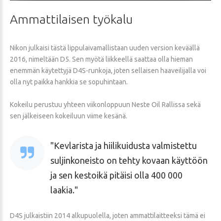
Ammattilaisen
työkalu
Nikon julkaisi tästä lippulaivamallistaan uuden version keväällä
2016, nimeltään D5. Sen myötä liikkeellä saattaa olla hieman
enemmän käytettyjä D4S-runkoja, joten sellaisen haaveilijalla voi
olla nyt paikka hankkia se sopuhintaan.
Kokeilu perustuu yhteen viikonloppuun Neste Oil Rallissa sekä
sen jälkeiseen kokeiluun viime kesänä.
Kevlarista ja hiilikuidusta valmistettu
suljinkoneisto on tehty kovaan käyttöön
ja sen kestoikä pitäisi olla 400 000
laakia.
D4S julkaistiin 2014 alkupuolella, joten ammattilaitteeksi tämä ei