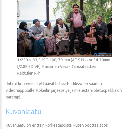
1/250 s, f/3,5, ISO 100, 70 mm (AF-S Nikkor 24-70mm
f/2.8E ED VR), Punainen Viiva - Tanssiteatteri
Reittulan Riihi
Jotkut kuulemma tykkäävät laittaa herkkyyden säädön
videonappulalle. Kokeilin järjestelyä ja mielestäni oletuspaikka on
parempi.
Kuvanlaatu
Kuvanlaatu on erittäin korkeatasoista, kuten odottaa sopii.