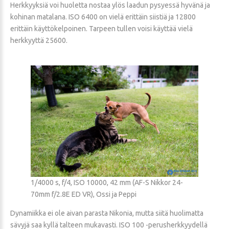
Herkkyyksiä voi huoletta nostaa ylös laadun pysyessä hyvänä ja
kohinan matalana. ISO 6400 on vielä erittäin siistiä ja 12800
erittäin käyttökelpoinen. Tarpeen tullen voisi käyttää vielä
herkkyyttä 25600.
1/4000 s, f/4, ISO 10000, 42 mm (AF-S Nikkor 24-
70mm f/2.8E ED VR), Ossi ja Peppi
Dynamiikka ei ole aivan parasta Nikonia, mutta siitä huolimatta
sävyjä saa kyllä talteen mukavasti. ISO 100 -perusherkkyydellä