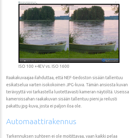
ISO 100 +4EV vs. ISO 1600
Raakakuvaajaa ilahduttaa, että NEF-tiedoston sisään tallentuu
esikatselua varten isokokoinen JPG-kuva. Tämän ansiosta kuvan
terävyyttä voi tarkastella luotettavasti kameran näytöltä. Useissa
kameroissahan raakakuvan sisään tallentuu pieni ja reilusti
pakattu jpg-kuva, josta ei paljon iloa ole.
Automaattirakennus
Tarkennuksen suhteen ei ole moitittavaa, vaan kaikki pelaa