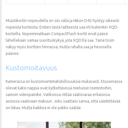
Muistikortin nopeudella on siis väliä ja Nikon D4S hyötyy oikeasti
nopeista korteista. Eniten tästä laitteesta saa irti kuitenkin XQD-
korteilla. Nopeimmatkaan CompactFlash-kortit eivät pääse
lähellekään samaa suorituskykyä, jota XQD:llä saa. Tämä tosin
näkyy myös korttien hinnassa, mutta rahalla saa ja hevosella
pääsee.
Kustomoitavuus
Kamerassa on kustomointimahdollisuuksia mukavasti. Etuseinässä
olevat kaksi nappia ovat kytkettävissä mieluisiin toimintoihin,
samoin videopainike. Valikoissa riittää säätövaraa erilaisissa
asioissa vaativaan makuun. Joku saattaisi sanoa, että säädettävää
on liikaa. Mutta kaikkea ei ole pakko säätää.