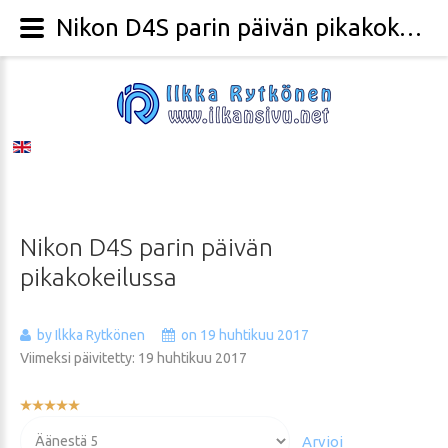
Nikon D4S parin päivän pikakokeilussa - Valokuvaaja Ilkka Rytkönen
Nikon
D4S
parin
päivän
pikakokeilussa
by Ilkka Rytkönen
on 19 huhtikuu 2017
Viimeksi päivitetty: 19 huhtikuu 2017
Käyttäjän
arvio:
Voit
5
/
5