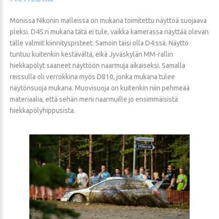
Monissa Nikonin malleissa on mukana toimitettu näyttöä suojaava
pleksi. D4S:n mukana tätä ei tule, vaikka kamerassa näyttää olevan
tälle valmiit kiinnityspisteet. Samoin taisi olla D4:ssä. Näyttö
tuntuu kuitenkin kestävältä, eikä Jyväskylän MM-rallin
hiekkapölyt saaneet näyttöön naarmuja aikaiseksi. Samalla
reissulla oli verrokkina myös D810, jonka mukana tulee
näytönsuoja mukana. Muovisuoja on kuitenkin niin pehmeää
materiaalia, että sehän meni naarmuille jo ensimmäisistä
hiekkapölyhippusista.