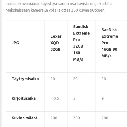
maksimikuvamäärän täytyttyä suurin osa kuvista on jo kortilla.
Maksimissaan kameralla voi siis ottaa 200 kuvaa putkeen,
Sandisk
SanDisk
Extreme
Lexar
Extreme
Pro
JPG
XQD
Pro
32GB
32GB
16GB 90
160
MB/s
MB/s
Täyttymisaika
20
20
20
Kirjoitusaika
< 0,5
5
9
Kuvien määrä
200
200
200