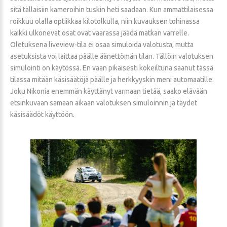
sitä tällaisiin kameroihin tuskin heti saadaan. Kun ammattilaisessa
roikkuu olalla optiikkaa kilotolkulla, niin kuvauksen tohinassa
kaikki ulkonevat osat ovat vaarassa jäädä matkan varrelle.
Oletuksena liveview-tila ei osaa simuloida valotusta, mutta
asetuksista voi laittaa päälle äänettömän tilan. Tällöin valotuksen
simulointi on käytössä. En vaan pikaisesti kokeiltuna saanut tässä
tilassa mitään käsisäätöjä päälle ja herkkyyskin meni automaatille.
Joku Nikonia enemmän käyttänyt varmaan tietää, saako elävään
etsinkuvaan samaan aikaan valotuksen simuloinnin ja täydet
käsisäädöt käyttöön.