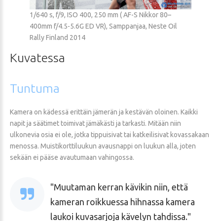
1/640 s, f/9, ISO 400, 250 mm ( AF-S Nikkor 80–
400mm f/4.5-5.6G ED VR), Samppanjaa, Neste Oil
Rally Finland 2014
Kuvatessa
Tuntuma
Kamera on kädessä erittäin jämerän ja kestävän oloinen. Kaikki
napit ja säätimet toimivat jämäkästi ja tarkasti. Mitään niin
ulkonevia osia ei ole, jotka tippuisivat tai katkeilisivat kovassakaan
menossa. Muistikorttiluukun avausnappi on luukun alla, joten
sekään ei pääse avautumaan vahingossa.
Muutaman kerran kävikin niin, että
kameran roikkuessa hihnassa kamera
laukoi kuvasarjoja kävelyn tahdissa.