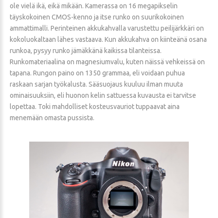
ole vielä ikä, eikä mikään. Kamerassa on 16 megapikselin
täyskokoinen CMOS-kenno ja itse runko on suurikokoinen
ammattimalli. Perinteinen akkukahvalla varustettu peilijärkkäri on
kokoluokaltaan lähes vastaava. Kun akkukahva on kiinteänä osana
runkoa, pysyy runko jämäkkänä kaikissa tilanteissa.
Runkomateriaalina on magnesiumvalu, kuten näissä vehkeissä on
tapana. Rungon paino on 1350 grammaa, eli voidaan puhua
raskaan sarjan työkalusta. Sääsuojaus kuuluu ilman muuta
ominaisuuksiin, eli huonon kelin sattuessa kuvausta ei tarvitse
lopettaa. Toki mahdolliset kosteusvauriot tuppaavat aina
menemään omasta pussista.