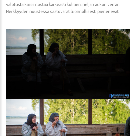
valotusta kärsii nostaa karkeasti kolmen, neljän aukon verran.
Herkkyyden noustessa säätövarat luonnollisesti pienenevät.