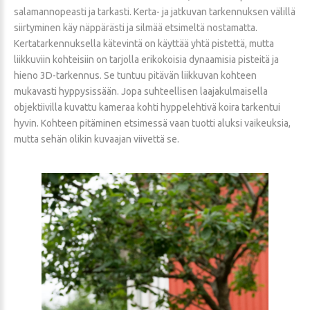
salamannopeasti ja tarkasti. Kerta- ja jatkuvan tarkennuksen välillä
siirtyminen käy näppärästi ja silmää etsimeltä nostamatta.
Kertatarkennuksella kätevintä on käyttää yhtä pistettä, mutta
liikkuviin kohteisiin on tarjolla erikokoisia dynaamisia pisteitä ja
hieno 3D-tarkennus. Se tuntuu pitävän liikkuvan kohteen
mukavasti hyppysissään. Jopa suhteellisen laajakulmaisella
objektiivilla kuvattu kameraa kohti hyppelehtivä koira tarkentui
hyvin. Kohteen pitäminen etsimessä vaan tuotti aluksi vaikeuksia,
mutta sehän olikin kuvaajan viivettä se.