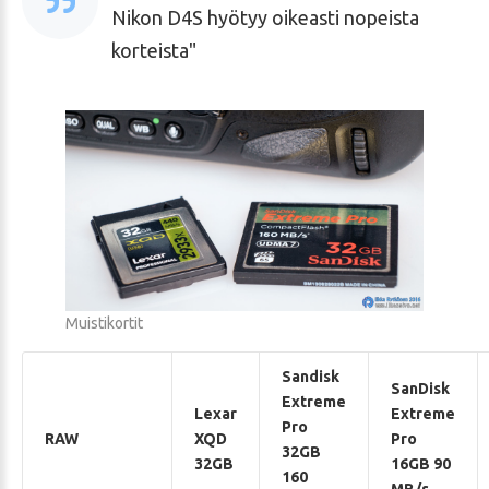
Nikon D4S hyötyy oikeasti nopeista
korteista
Muistikortit
Sandisk
SanDisk
Extreme
Lexar
Extreme
Pro
RAW
XQD
Pro
32GB
32GB
16GB 90
160