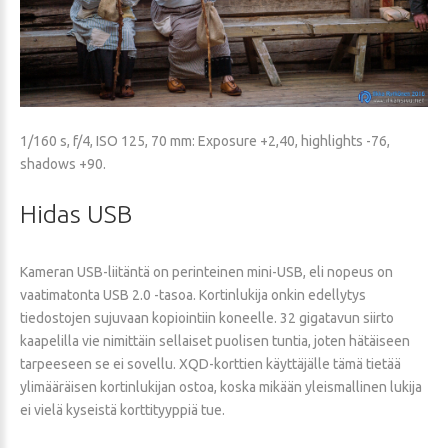
1/160 s, f/4, ISO 125, 70 mm: Exposure +2,40, highlights -76,
shadows +90.
Hidas
USB
Kameran USB-liitäntä on perinteinen mini-USB, eli nopeus on
vaatimatonta USB 2.0 -tasoa. Kortinlukija onkin edellytys
tiedostojen sujuvaan kopiointiin koneelle. 32 gigatavun siirto
kaapelilla vie nimittäin sellaiset puolisen tuntia, joten hätäiseen
tarpeeseen se ei sovellu. XQD-korttien käyttäjälle tämä tietää
ylimääräisen kortinlukijan ostoa, koska mikään yleismallinen lukija
ei vielä kyseistä korttityyppiä tue.