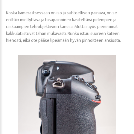
Koska kamera itsessään on iso ja suhteellisen painava, on se
erittäin miellyttävä ja tasapainoinen käsiteltävä pidempien ja
raskaampien teleobjektiivien kanssa. Mutta myös pienemmät
kakkulat istuvat tähän mukavasti. Runko istuu suureen käteen
hienosti, eikä ote pääse lipeämään hyvän pinnoitteen ansiosta.