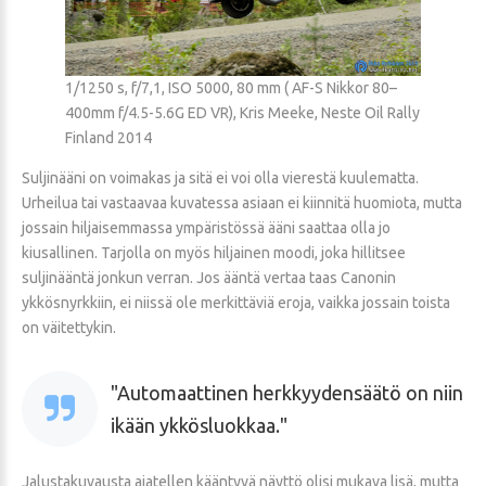
1/1250 s, f/7,1, ISO 5000, 80 mm ( AF-S Nikkor 80–
400mm f/4.5-5.6G ED VR), Kris Meeke, Neste Oil Rally
Finland 2014
Suljinääni on voimakas ja sitä ei voi olla vierestä kuulematta.
Urheilua tai vastaavaa kuvatessa asiaan ei kiinnitä huomiota, mutta
jossain hiljaisemmassa ympäristössä ääni saattaa olla jo
kiusallinen. Tarjolla on myös hiljainen moodi, joka hillitsee
suljinääntä jonkun verran. Jos ääntä vertaa taas Canonin
ykkösnyrkkiin, ei niissä ole merkittäviä eroja, vaikka jossain toista
on väitettykin.
Automaattinen herkkyydensäätö on niin
ikään ykkösluokkaa.
Jalustakuvausta ajatellen kääntyvä näyttö olisi mukava lisä, mutta