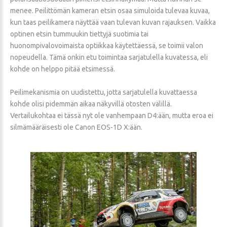
menee. Peilittömän kameran etsin osaa simuloida tulevaa kuvaa,
kun taas peilikamera näyttää vaan tulevan kuvan rajauksen. Vaikka
optinen etsin tummuukin tiettyjä suotimia tai
huonompivalovoimaista optiikkaa käytettäessä, se toimii valon
nopeudella. Tämä onkin etu toimintaa sarjatulella kuvatessa, eli
kohde on helppo pitää etsimessä.
Peilimekanismia on uudistettu, jotta sarjatulella kuvattaessa
kohde olisi pidemmän aikaa näkyvillä otosten välillä.
Vertailukohtaa ei tässä nyt ole vanhempaan D4:ään, mutta eroa ei
silmämääräisesti ole Canon EOS-1D X:ään.