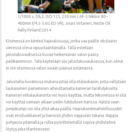
1/1000 s, f/6,3, ISO 125, 230 mm ( AF-S Nikkor 80–
400mm f/4.5-5.6G ED VR), Jouni Virtanen, Neste Oil
Rally Finland 2014
Etsimessä on kiinteä hajavalosuoja, jonka saa päälle okulaarin
vieressä oleva vipua kääntämällä. Tällä estetään
jalustakuvauksessa kuvaa heikentävän valon pääsy
peilikammioon. Tätä käytetään siis jalustakuvauksessa, kun silmä
ei ole etsimessä valon sisään pääsyä estämässä.
Jalustalta kuvatessa mukana pitää olla etälaukaisin, jotta vältytään
laukaisimen painamisen aiheuttamalta kameran tärähdykseltä.
Kameran vitkalaukaisinta voi myös käyttää, mutta Nikoneissa ei sitä
voi käyttää samaan aikaan peilin lukituksen kanssa. Näistä vaan
jompikumpi voi olla yhtä aikaa päällä. Haarukointimahdollisuudet
ovat ensiluokkaiset ja hienosti yhden nappulan takana. Nappia
pohjassa pitämällä ja rullia pyörittelemällä sopiva yhdistelmä
löytyy joka tilanteeseen.