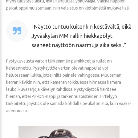
myös taustavalaistu, mikä ilahduttaa yökuvaajia. Vaikka nappien
paikat oppii muistamaan, niin valaistus on kieltämättä mukava lisä.
Näyttö tuntuu kuitenkin kestävältä, eikä
Jyväskylän MM-rallin hiekkapölyt
saaneet näyttöön naarmuja aikaiseksi.
Pystykuvausta varten tärkeimmän painikkeet ja rullat on
kahdennettu. Pystykäyttöä varten olevat nappulat voi
halutessaan lukita, jottei niitä painele vahingossa. Muutaman
kerran kävikin niin, että kameran roikkuessa hihnassa kamera
laukoi kuvasarjoja kävelyn tahdissa. Pystykäyttöä häiritsee
hieman, ettei AF-ON-nappi ja tarkennuspisteiden siirtelyyn
tarkoitettu joystick ole samalla kohdalla peukalon alla, kuin vaaka-
asennossa.