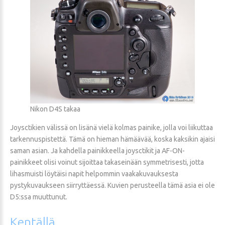
Nikon D4S takaa
Joysctikien välissä on lisänä vielä kolmas painike, jolla voi liikuttaa
tarkennuspistettä. Tämä on hieman hämäävää, koska kaksikin ajaisi
saman asian. Ja kahdella painikkeella joysctikit ja AF-ON-
painikkeet olisi voinut sijoittaa takaseinään symmetrisesti, jotta
lihasmuisti löytäisi napit helpommin vaakakuvauksesta
pystykuvaukseen siirryttäessä. Kuvien perusteella tämä asia ei ole
D5:ssa muuttunut.
Kentällä