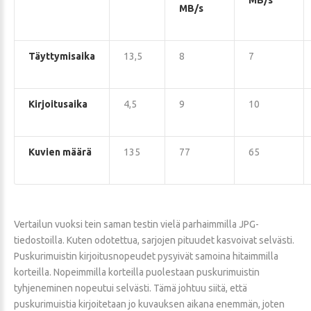
MB/s
MB/s
Täyttymisaika
13,5
8
7
Kirjoitusaika
4,5
9
10
Kuvien määrä
135
77
65
Vertailun vuoksi tein saman testin vielä parhaimmilla JPG-
tiedostoilla. Kuten odotettua, sarjojen pituudet kasvoivat selvästi.
Puskurimuistin kirjoitusnopeudet pysyivät samoina hitaimmilla
korteilla. Nopeimmilla korteilla puolestaan puskurimuistin
tyhjeneminen nopeutui selvästi. Tämä johtuu siitä, että
puskurimuistia kirjoitetaan jo kuvauksen aikana enemmän, joten