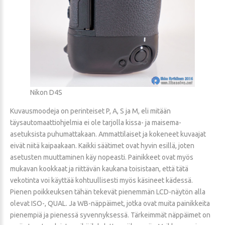
Nikon D4S
Kuvausmoodeja on perinteiset P, A, S ja M, eli mitään
täysautomaattiohjelmia ei ole tarjolla kissa- ja maisema-
asetuksista puhumattakaan. Ammattilaiset ja kokeneet kuvaajat
eivät niitä kaipaakaan. Kaikki säätimet ovat hyvin esillä, joten
asetusten muuttaminen käy nopeasti. Painikkeet ovat myös
mukavan kookkaat ja riittävän kaukana toisistaan, että tätä
vekotinta voi käyttää kohtuullisesti myös käsineet kädessä.
Pienen poikkeuksen tähän tekevät pienemmän LCD-näytön alla
olevat ISO-, QUAL. Ja WB-näppäimet, jotka ovat muita painikkeita
pienempiä ja pienessä syvennyksessä. Tärkeimmät näppäimet on