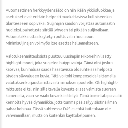
Automaattinen herkkyydensäätö on niin ikään ykkösluokkaa ja
asetukset ovat erittäin helposti muokattavissa kulloiseenkin
tilanteeseen sopivaksi. Suljinajan säädön voi jättää automaatin
huoleksi, painotusta siirtää lyhyeen tai pitkään suljinaikaan.
Automatiikka ottaa käytetyn polttovälin huomioon.
Minimisuljinajan voi myös itse asettaa haluamakseen.
Valotuksenmittauksista puuttuu uusimpiin Nikoneihin lisätty
highlight-moodi, joka suojelee huippuvaloja. Tämä olisi joskus
kätevää, kun haluaa saada haastavissa olosuhteissa helposti
täyden sävyalueen kuvia. Tätä voi toki kompensoida laittamalla
valotuksenkorjausta riittävästi miinuksen puolelle. Oli highlight-
mittausta ei tai, niin sillä tavalla kuvasta ei saa valmista suoraan
kamerasta, vaan se vaatii kuvankäsittelyä. Tämä toimintatapa vaatii
kennolta hyvää dynamiikka, jotta tumma pää säilyy siistinä ilman
pahaa kohinaa. Tässä suhteessa D4S ei ehkä kuitenkaan ole
vahvimmillaan, mutta on kuitenkin käyttökelpoinen.