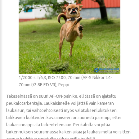
1/2000 s, f/6,3, ISO 7200, 70 mm (AF-S Nikkor 24-
70mm f/2.8E ED VR), Peppi
Takaseinässä on suuri AF-ON-painike, eli tässä on ajateltu
peukalotarkentajia. Laukaisimelle voi jättää vain kameran
laukaisun, tai vaihtoehtoisesti myös valotuksenlukituksen.
Liikkuvien kohteiden kuvaamiseen on monesti parempi, ettei
laukaisinnappi ala tarkentelemaan. Peukalolla voi pitää
tarkennuksen seurannassa kaiken aikaa ja laukaisimella voi sitten
ampua harkittua sarjatulta ratkaisevilla hetkillä.