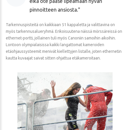
eikä ote pääse lipeämään hyvän
pinnoitteen ansiosta.
Tarkennuspisteitä on kaikkiaan 51 kappaletta ja valittavina on
myös tarkennusalueryhmä. Erikoisuutena näissä mörssäreissä on
ethernet-portti, jollainen tuli myös Canoniin samoihin aikoihin.
Lontoon olympialaisissa kaikki langattomat kameroiden
etäohjaussysteemit menivät kiellettyjen listalle, joten ethernetin
kautta kuvaajat saivat sitten ohjattua etäkameroitaan.