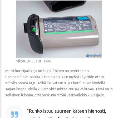
Nikon EN-EL18a -akku
Muistikorttipaikkoja on kaksi. Toinen on perinteinen
CompactFlash-paikka ja toinen on D4:n myötä käyttöön otettu
erittäin nopea XQD. Mikäli kuvataan XQD-kortille, voi täydellä
sarjatulinopeudella kuvata yhtä mittaa 200 RAW-kuvaa. Tämä on jo
sellainen lukema, että puskuria riittää vaativallekin kuvaajalle.
Runko istuu suureen käteen hienosti,