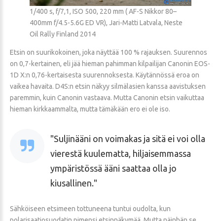
1/400 s, f/7,1, ISO 500, 220 mm ( AF-S Nikkor 80–
400mm f/4.5-5.6G ED VR), Jari-Matti Latvala, Neste
Oil Rally Finland 2014
Etsin on suurikokoinen, joka näyttää 100 % rajauksen. Suurennos
on 0,7-kertainen, eli jää hieman pahimman kilpailijan Canonin EOS-
1D X:n 0,76-kertaisesta suurennoksesta. Käytännössä eroa on
vaikea havaita. D4S:n etsin näkyy silmälasien kanssa aavistuksen
paremmin, kuin Canonin vastaava. Mutta Canonin etsin vaikuttaa
hieman kirkkaammalta, mutta tämäkään ero ei ole iso.
Suljinääni on voimakas ja sitä ei voi olla
vierestä kuulematta, hiljaisemmassa
ympäristössä ääni saattaa olla jo
kiusallinen.
Sähköiseen etsimeen tottuneena tuntui oudolta, kun
polarisaatiosuodatin pimensi etsinnäkymää. Mutta näinhän se