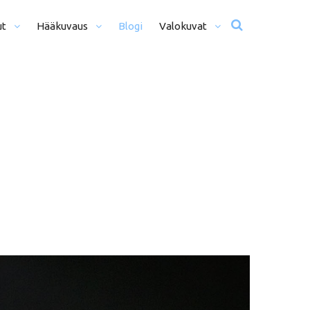
ut
Hääkuvaus
Blogi
Valokuvat
usta Iltaan (12+ H)
Hääkuvat
o Päivä (8h)
Moottoriurheilu
li Päivää (5h)
Matkailu
us
ljöömuotokuvaus
Sekalaiset
kiseremonia
kiminen + Miljöömuotokuvaus