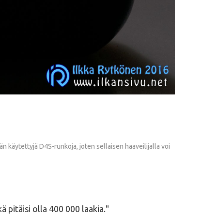
 käytettyjä D4S-runkoja, joten sellaisen haaveilijalla voi
 pitäisi olla 400 000 laakia.