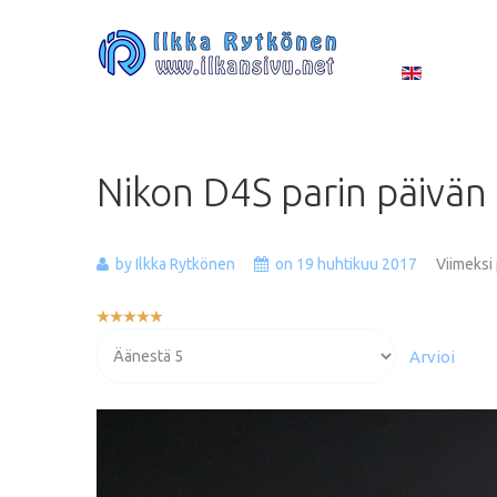
Nikon
D4S
parin
päivän
by Ilkka Rytkönen
on 19 huhtikuu 2017
Viimeksi
Käyttäjän
arvio:
Voit
5
/
5
arvioida