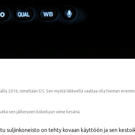
äällä 2016, nimeltään D5. Sen myötä liikkeellä saattaa olla hieman enemmän
sekä sen jälkeiseen kokeiluun viime kesänä.
ettu suljinkoneisto on tehty kovaan käyttöön ja sen kestoikä