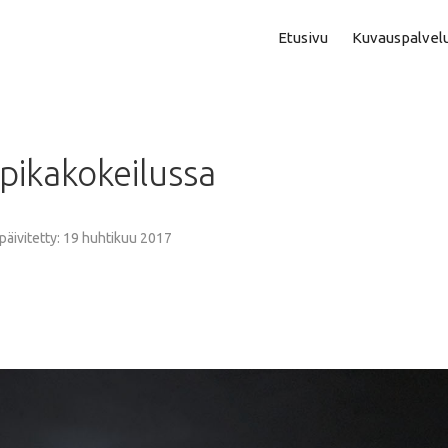
Etusivu
Kuvauspalvel
Asuntokuvaus
Aam
pikakokeilussa
Perhe- Ja Lapsikuvaus
Kok
Valmistujaiskuvaus
Puo
 päivitetty: 19 huhtikuu 2017
Juhla- Ja Tapahtumakuva
Mi
Hautajaiskuvaus
Vih
Yrityskuvaus
Vih