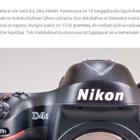
 tämä ei ole vielä ikä, eikä mikään. Kamerassa on 16 megapikselin täysko
kkäri on kokoluokaltaan lähes vastaava. Kun akkukahva on kiinteänä osana 
ssä on tapana. Rungon paino on 1350 grammaa, eli voidaan puhua raskaan
rvitse lopettaa. Toki mahdolliset kosteusvauriot tuppaavat aina menemään