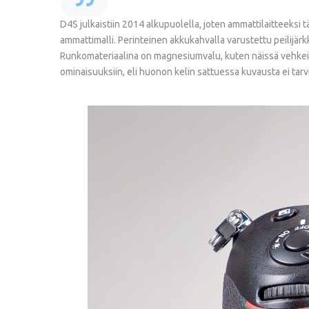
D4S julkaistiin 2014 alkupuolella, joten ammattilaitteeksi
ammattimalli. Perinteinen akkukahvalla varustettu peilijär
Runkomateriaalina on magnesiumvalu, kuten näissä vehkei
ominaisuuksiin, eli huonon kelin sattuessa kuvausta ei ta