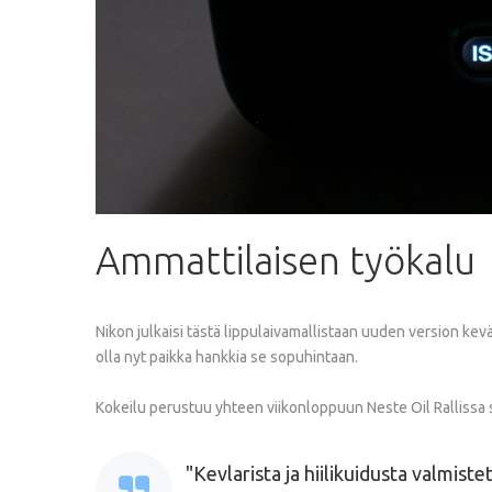
Ammattilaisen
työkalu
Nikon julkaisi tästä lippulaivamallistaan uuden version kev
olla nyt paikka hankkia se sopuhintaan.
Kokeilu perustuu yhteen viikonloppuun Neste Oil Rallissa 
Kevlarista ja hiilikuidusta valmist