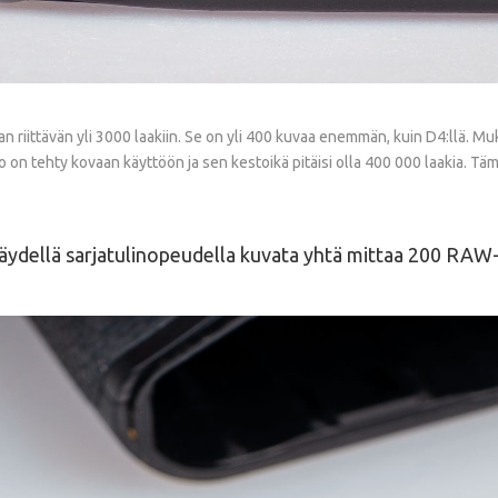
riittävän yli 3000 laakiin. Se on yli 400 kuvaa enemmän, kuin D4:llä. Mukan
sto on tehty kovaan käyttöön ja sen kestoikä pitäisi olla 400 000 laakia. T
 täydellä sarjatulinopeudella kuvata yhtä mittaa 200 RAW