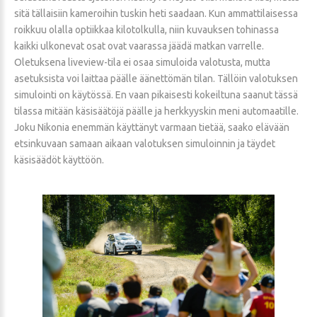
sitä tällaisiin kameroihin tuskin heti saadaan. Kun ammattilaisessa
roikkuu olalla optiikkaa kilotolkulla, niin kuvauksen tohinassa
kaikki ulkonevat osat ovat vaarassa jäädä matkan varrelle.
Oletuksena liveview-tila ei osaa simuloida valotusta, mutta
asetuksista voi laittaa päälle äänettömän tilan. Tällöin valotuksen
simulointi on käytössä. En vaan pikaisesti kokeiltuna saanut tässä
tilassa mitään käsisäätöjä päälle ja herkkyyskin meni automaatille.
Joku Nikonia enemmän käyttänyt varmaan tietää, saako elävään
etsinkuvaan samaan aikaan valotuksen simuloinnin ja täydet
käsisäädöt käyttöön.