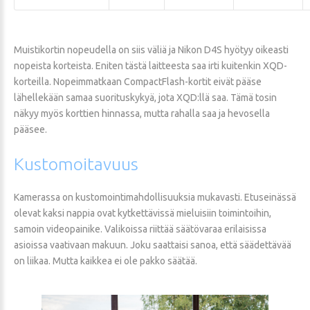
Muistikortin nopeudella on siis väliä ja Nikon D4S hyötyy oikeasti
nopeista korteista. Eniten tästä laitteesta saa irti kuitenkin XQD-
korteilla. Nopeimmatkaan CompactFlash-kortit eivät pääse
lähellekään samaa suorituskykyä, jota XQD:llä saa. Tämä tosin
näkyy myös korttien hinnassa, mutta rahalla saa ja hevosella
pääsee.
Kustomoitavuus
Kamerassa on kustomointimahdollisuuksia mukavasti. Etuseinässä
olevat kaksi nappia ovat kytkettävissä mieluisiin toimintoihin,
samoin videopainike. Valikoissa riittää säätövaraa erilaisissa
asioissa vaativaan makuun. Joku saattaisi sanoa, että säädettävää
on liikaa. Mutta kaikkea ei ole pakko säätää.