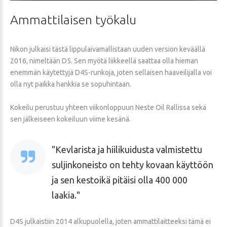
Ammattilaisen
työkalu
Nikon julkaisi tästä lippulaivamallistaan uuden version keväällä
2016, nimeltään D5. Sen myötä liikkeellä saattaa olla hieman
enemmän käytettyjä D4S-runkoja, joten sellaisen haaveilijalla voi
olla nyt paikka hankkia se sopuhintaan.
Kokeilu perustuu yhteen viikonloppuun Neste Oil Rallissa sekä
sen jälkeiseen kokeiluun viime kesänä.
Kevlarista ja hiilikuidusta valmistettu
suljinkoneisto on tehty kovaan käyttöön
ja sen kestoikä pitäisi olla 400 000
laakia.
D4S julkaistiin 2014 alkupuolella, joten ammattilaitteeksi tämä ei