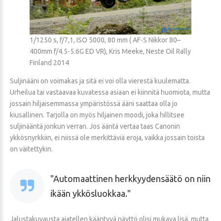
1/1250 s, f/7,1, ISO 5000, 80 mm ( AF-S Nikkor 80–
400mm f/4.5-5.6G ED VR), Kris Meeke, Neste Oil Rally
Finland 2014
Suljinääni on voimakas ja sitä ei voi olla vierestä kuulematta.
Urheilua tai vastaavaa kuvatessa asiaan ei kiinnitä huomiota, mutta
jossain hiljaisemmassa ympäristössä ääni saattaa olla jo
kiusallinen. Tarjolla on myös hiljainen moodi, joka hillitsee
suljinääntä jonkun verran. Jos ääntä vertaa taas Canonin
ykkösnyrkkiin, ei niissä ole merkittäviä eroja, vaikka jossain toista
on väitettykin.
Automaattinen herkkyydensäätö on niin
ikään ykkösluokkaa.
Jalustakuvausta ajatellen kääntyvä näyttö olisi mukava lisä, mutta