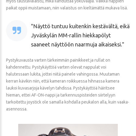
myös taustavalaistu, mikä ilahduttaa yökuvaajia. Vaikka nappien
paikat oppii muistamaan, niin valaistus on kieltämättä mukava lisä.
Näyttö tuntuu kuitenkin kestävältä, eikä
Jyväskylän MM-rallin hiekkapölyt
saaneet näyttöön naarmuja aikaiseksi.
Pystykuvausta varten tärkeimmän painikkeet ja rullat on
kahdennettu. Pystykäyttöä varten olevat nappulat voi
halutessaan lukita, jottei niitä painele vahingossa. Muutaman
kerran kävikin niin, että kameran roikkuessa hihnassa kamera
laukoi kuvasarjoja kävelyn tahdissa. Pystykäyttöä häiritsee
hieman, ettei AF-ON-nappi ja tarkennuspisteiden siirtelyyn
tarkoitettu joystick ole samalla kohdalla peukalon alla, kuin vaaka-
asennossa.