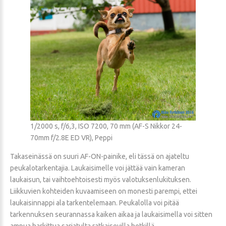
1/2000 s, f/6,3, ISO 7200, 70 mm (AF-S Nikkor 24-
70mm f/2.8E ED VR), Peppi
Takaseinässä on suuri AF-ON-painike, eli tässä on ajateltu
peukalotarkentajia. Laukaisimelle voi jättää vain kameran
laukaisun, tai vaihtoehtoisesti myös valotuksenlukituksen.
Liikkuvien kohteiden kuvaamiseen on monesti parempi, ettei
laukaisinnappi ala tarkentelemaan. Peukalolla voi pitää
tarkennuksen seurannassa kaiken aikaa ja laukaisimella voi sitten
ampua harkittua sarjatulta ratkaisevilla hetkillä.