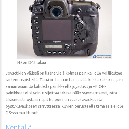
Nikon D4S takaa
Joysctikien välissä on lisänä vielä kolmas painike, jolla voi liikuttaa
tarkennuspistettä. Tämä on hieman hämäävää, koska kaksikin ajaisi
saman asian. Ja kahdella painikkeella joysctikit ja AF-ON-
painikkeet olisi voinut sijoittaa takaseinään symmetrisesti, jotta
lihasmuisti löytäisi napit helpommin vaakakuvauksesta
pystykuvaukseen siirryttäessä. Kuvien perusteella tämä asia ei ole
D5:ssa muuttunut.
Kentällä