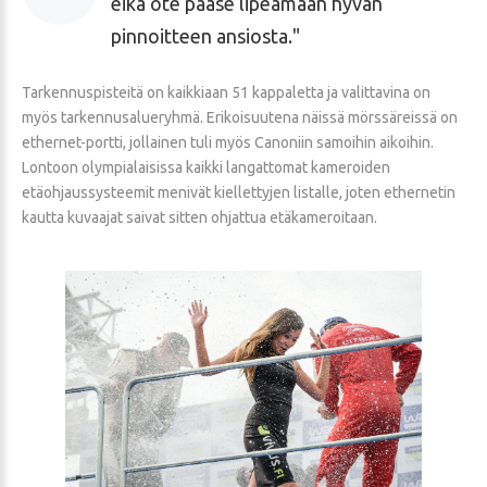
eikä ote pääse lipeämään hyvän
pinnoitteen ansiosta.
Tarkennuspisteitä on kaikkiaan 51 kappaletta ja valittavina on
myös tarkennusalueryhmä. Erikoisuutena näissä mörssäreissä on
ethernet-portti, jollainen tuli myös Canoniin samoihin aikoihin.
Lontoon olympialaisissa kaikki langattomat kameroiden
etäohjaussysteemit menivät kiellettyjen listalle, joten ethernetin
kautta kuvaajat saivat sitten ohjattua etäkameroitaan.