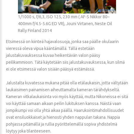
1/1000 s, f/6,3, ISO 125, 230 mm ( AF-S Nikkor 80–
400mm f/4.5-5.6G ED VR), Jouni Virtanen, Neste Oil
Rally Finland 2014
Etsimessä on kiinteä hajavalosuoja, jonka saa päälle okulaarin
vieressä oleva vipua kääntämällä. Tällä estetään
jalustakuvauksessa kuvaa heikentävän valon pääsy
peilikammioon. Tätä käytetään siis jalustakuvauksessa, kun silmä
ei ole etsimessä valon sisään pääsyä estämässä.
Jalustalta kuvatessa mukana pitää olla etälaukaisin, jotta vältytään
laukaisimen painamisen aiheuttamalta kameran tärähdykseltä.
Kameran vitkalaukaisinta voi myös käyttää, mutta Nikoneissa ei sitä
voi käyttää samaan aikaan peilin lukituksen kanssa. Näistä vaan
jompikumpi voi olla yhtä aikaa päällä. Haarukointimahdollisuudet
ovat ensiluokkaiset ja hienosti yhden nappulan takana. Nappia
pohjassa pitämällä ja rullia pyörittelemällä sopiva yhdistelmä
löytyy joka tilanteeseen.