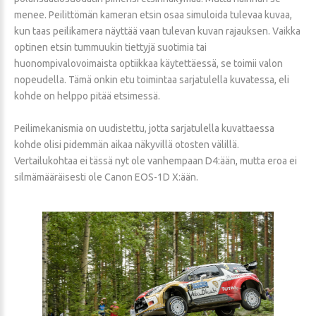
menee. Peilittömän kameran etsin osaa simuloida tulevaa kuvaa,
kun taas peilikamera näyttää vaan tulevan kuvan rajauksen. Vaikka
optinen etsin tummuukin tiettyjä suotimia tai
huonompivalovoimaista optiikkaa käytettäessä, se toimii valon
nopeudella. Tämä onkin etu toimintaa sarjatulella kuvatessa, eli
kohde on helppo pitää etsimessä.
Peilimekanismia on uudistettu, jotta sarjatulella kuvattaessa
kohde olisi pidemmän aikaa näkyvillä otosten välillä.
Vertailukohtaa ei tässä nyt ole vanhempaan D4:ään, mutta eroa ei
silmämääräisesti ole Canon EOS-1D X:ään.