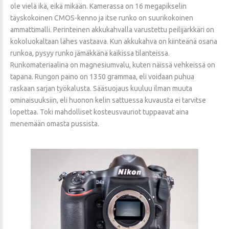
ole vielä ikä, eikä mikään. Kamerassa on 16 megapikselin
täyskokoinen CMOS-kenno ja itse runko on suurikokoinen
ammattimalli. Perinteinen akkukahvalla varustettu peilijärkkäri on
kokoluokaltaan lähes vastaava. Kun akkukahva on kiinteänä osana
runkoa, pysyy runko jämäkkänä kaikissa tilanteissa.
Runkomateriaalina on magnesiumvalu, kuten näissä vehkeissä on
tapana. Rungon paino on 1350 grammaa, eli voidaan puhua
raskaan sarjan työkalusta. Sääsuojaus kuuluu ilman muuta
ominaisuuksiin, eli huonon kelin sattuessa kuvausta ei tarvitse
lopettaa. Toki mahdolliset kosteusvauriot tuppaavat aina
menemään omasta pussista.