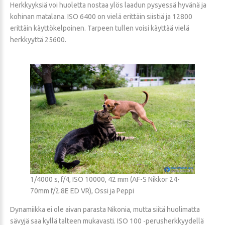
Herkkyyksiä voi huoletta nostaa ylös laadun pysyessä hyvänä ja
kohinan matalana. ISO 6400 on vielä erittäin siistiä ja 12800
erittäin käyttökelpoinen. Tarpeen tullen voisi käyttää vielä
herkkyyttä 25600.
1/4000 s, f/4, ISO 10000, 42 mm (AF-S Nikkor 24-
70mm f/2.8E ED VR), Ossi ja Peppi
Dynamiikka ei ole aivan parasta Nikonia, mutta siitä huolimatta
sävyjä saa kyllä talteen mukavasti. ISO 100 -perusherkkyydellä