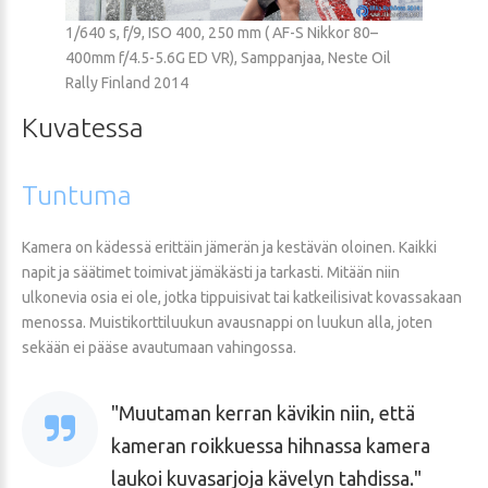
1/640 s, f/9, ISO 400, 250 mm ( AF-S Nikkor 80–
400mm f/4.5-5.6G ED VR), Samppanjaa, Neste Oil
Rally Finland 2014
Kuvatessa
Tuntuma
Kamera on kädessä erittäin jämerän ja kestävän oloinen. Kaikki
napit ja säätimet toimivat jämäkästi ja tarkasti. Mitään niin
ulkonevia osia ei ole, jotka tippuisivat tai katkeilisivat kovassakaan
menossa. Muistikorttiluukun avausnappi on luukun alla, joten
sekään ei pääse avautumaan vahingossa.
Muutaman kerran kävikin niin, että
kameran roikkuessa hihnassa kamera
laukoi kuvasarjoja kävelyn tahdissa.