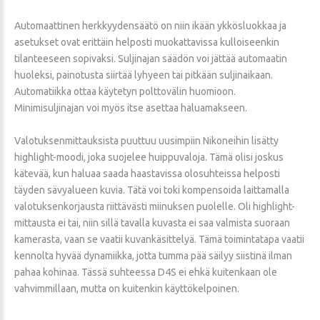
Automaattinen herkkyydensäätö on niin ikään ykkösluokkaa ja
asetukset ovat erittäin helposti muokattavissa kulloiseenkin
tilanteeseen sopivaksi. Suljinajan säädön voi jättää automaatin
huoleksi, painotusta siirtää lyhyeen tai pitkään suljinaikaan.
Automatiikka ottaa käytetyn polttovälin huomioon.
Minimisuljinajan voi myös itse asettaa haluamakseen.
Valotuksenmittauksista puuttuu uusimpiin Nikoneihin lisätty
highlight-moodi, joka suojelee huippuvaloja. Tämä olisi joskus
kätevää, kun haluaa saada haastavissa olosuhteissa helposti
täyden sävyalueen kuvia. Tätä voi toki kompensoida laittamalla
valotuksenkorjausta riittävästi miinuksen puolelle. Oli highlight-
mittausta ei tai, niin sillä tavalla kuvasta ei saa valmista suoraan
kamerasta, vaan se vaatii kuvankäsittelyä. Tämä toimintatapa vaatii
kennolta hyvää dynamiikka, jotta tumma pää säilyy siistinä ilman
pahaa kohinaa. Tässä suhteessa D4S ei ehkä kuitenkaan ole
vahvimmillaan, mutta on kuitenkin käyttökelpoinen.