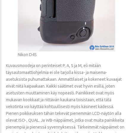
Nikon D4S
Kuvausmoodeja on perinteiset P, A, S ja M, eli mitään
täysautomaattiohjelmia ei ole tarjolla kissa- ja maisema-
asetuksista puhumattakaan. Ammattilaiset ja kokeneet kuvaajat
eivät niitä kaipaakaan. Kaikki säätimet ovat hyvin esillä, joten
asetusten muuttaminen käy nopeasti. Painikkeet ovat myös
mukavan kookkaat ja riittävän kaukana toisistaan, että tätä
vekotinta voi käyttää kohtuullisesti myös käsineet kädessä.
Pienen poikkeuksen tähän tekevät pienemmän LCD-näytön alla
olevat ISO-, QUAL. Ja WB-näppäimet, jotka ovat muita painikkeita
pienempiä ja pienessä syvennyksessä. Tärkeimmät näppäimet on