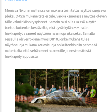
Monissa Nikonin malleissa on mukana toimitettu näyttöä suojaava
pleksi. D4S:n mukana tätä ei tule, vaikka kamerassa näyttää olevan
tälle valmiit kiinnityspisteet. Samoin taisi olla D4:ssä. Näyttö
tuntuu kuitenkin kestävältä, eikä Jyväskylän MM-rallin
hiekkapölyt saaneet näyttöön naarmuja aikaiseksi. Samalla
reissulla oli verrokkina myös D810, jonka mukana tulee
näytönsuoja mukana. Muovisuoja on kuitenkin niin pehmeää
materiaalia, että sehän meni naarmuille jo ensimmäisistä
hiekkapölyhippusista.