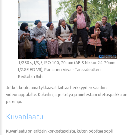
1/250 s, f/3,5, ISO 100, 70 mm (AF-S Nikkor 24-70mm
f/2.8E ED VR), Punainen Viiva - Tanssiteatteri
Reittulan Riihi
Jotkut kuulemma tykkäävät laittaa herkkyyden säädön
videonappulalle. Kokeilin järjestelyä ja mielestäni oletuspaikka on
parempi.
Kuvanlaatu
Kuvanlaatu on erittäin korkeatasoista, kuten odottaa sopii.