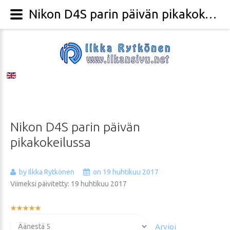
Nikon D4S parin päivän pikakokeilussa - Valokuvaaja Ilkka Rytkönen
Nikon
D4S
parin
päivän
pikakokeilussa
by Ilkka Rytkönen
on 19 huhtikuu 2017
Viimeksi päivitetty: 19 huhtikuu 2017
Käyttäjän
arvio:
Voit
5
/
5