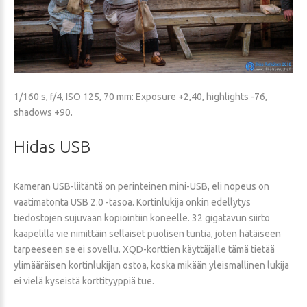
1/160 s, f/4, ISO 125, 70 mm: Exposure +2,40, highlights -76,
shadows +90.
Hidas
USB
Kameran USB-liitäntä on perinteinen mini-USB, eli nopeus on
vaatimatonta USB 2.0 -tasoa. Kortinlukija onkin edellytys
tiedostojen sujuvaan kopiointiin koneelle. 32 gigatavun siirto
kaapelilla vie nimittäin sellaiset puolisen tuntia, joten hätäiseen
tarpeeseen se ei sovellu. XQD-korttien käyttäjälle tämä tietää
ylimääräisen kortinlukijan ostoa, koska mikään yleismallinen lukija
ei vielä kyseistä korttityyppiä tue.