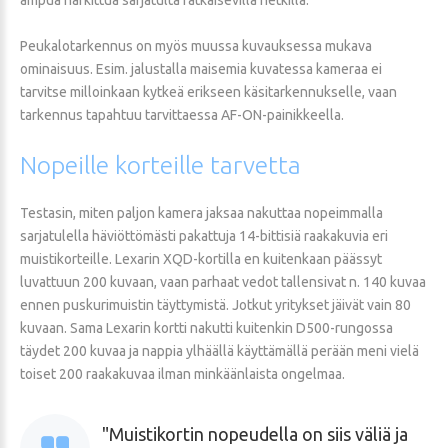
Peukalotarkennus on myös muussa kuvauksessa mukava
ominaisuus. Esim. jalustalla maisemia kuvatessa kameraa ei
tarvitse milloinkaan kytkeä erikseen käsitarkennukselle, vaan
tarkennus tapahtuu tarvittaessa AF-ON-painikkeella.
Nopeille
korteille
tarvetta
Testasin, miten paljon kamera jaksaa nakuttaa nopeimmalla
sarjatulella häviöttömästi pakattuja 14-bittisiä raakakuvia eri
muistikorteille. Lexarin XQD-kortilla en kuitenkaan päässyt
luvattuun 200 kuvaan, vaan parhaat vedot tallensivat n. 140 kuvaa
ennen puskurimuistin täyttymistä. Jotkut yritykset jäivät vain 80
kuvaan. Sama Lexarin kortti nakutti kuitenkin D500-rungossa
täydet 200 kuvaa ja nappia ylhäällä käyttämällä perään meni vielä
toiset 200 raakakuvaa ilman minkäänlaista ongelmaa.
Muistikortin nopeudella on siis väliä ja