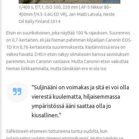
1/400 s, f/7,1, ISO 500, 220 mm ( AF-S Nikkor 80–
400mm f/4.5-5.6G ED VR), Jari-Matti Latvala, Neste
Oil Rally Finland 2014
Etsin on suurikokoinen, joka näyttää 100 % rajauksen. Suurennos
on 0,7-kertainen, eli jää hieman pahimman kilpailijan Canonin EOS-
1D X:n 0,76-kertaisesta suurennoksesta. Käytännössä eroa on
vaikea havaita. D4S:n etsin näkyy silmälasien kanssa aavistuksen
paremmin, kuin Canonin vastaava. Mutta Canonin etsin vaikuttaa
hieman kirkkaammalta, mutta tämäkään ero ei ole iso.
Suljinääni on voimakas ja sitä ei voi olla
vierestä kuulematta, hiljaisemmassa
ympäristössä ääni saattaa olla jo
kiusallinen.
Sähköiseen etsimeen tottuneena tuntui oudolta, kun
polarisaatiosuodatin pimensi etsinnäkymää. Mutta näinhän se