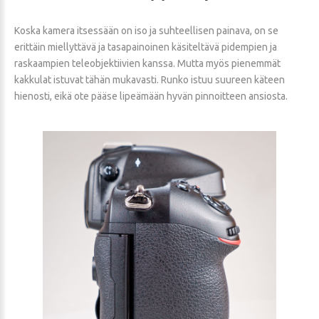
Koska kamera itsessään on iso ja suhteellisen painava, on se
erittäin miellyttävä ja tasapainoinen käsiteltävä pidempien ja
raskaampien teleobjektiivien kanssa. Mutta myös pienemmät
kakkulat istuvat tähän mukavasti. Runko istuu suureen käteen
hienosti, eikä ote pääse lipeämään hyvän pinnoitteen ansiosta.