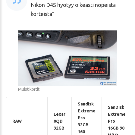
Nikon D4S hyötyy oikeasti nopeista
korteista
Muistikortit
Sandisk
SanDisk
Extreme
Lexar
Extreme
Pro
RAW
XQD
Pro
32GB
32GB
16GB 90
160