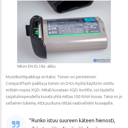
Nikon EN-EL18a -akku
Muistikorttipaikkoja on kaksi. Toinen on perinteinen
CompactFlash-paikka ja toinen on D4:n myötä käyttöön otettu
erittäin nopea XQD. Mikäli kuvataan XQD-kortille, voi täydellä
sarjatulinopeudella kuvata yhtä mittaa 200 RAW-kuvaa. Tämä on jo
sellainen lukema, että puskuria riittää vaativallekin kuvaajalle.
Runko istuu suureen käteen hienosti,