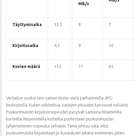
MB/s
MB/s
Täyttymisaika
13,5
8
7
Kirjoitusaika
4,5
9
10
Kuvien määrä
135
77
65
Vertailun vuoksi tein saman testin vielä parhaimmilla JPG-
tiedostoilla. Kuten odotettua, sarjojen pituudet kasvoivat selvästi.
Puskurimuistin kirjoitusnopeudet pysyivät samoina hitaimmilla
korteilla. Nopeimmilla korteilla puolestaan puskurimuistin
tyhjeneminen nopeutui selvästi. Tämä johtuu siitä, että
puskurimuistia kirjoitetaan jo kuvauksen aikana enemmän, joten