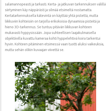
salamannopeasti ja tarkasti. Kerta- ja jatkuvan tarkennuksen välillä
siirtyminen käy näppärästi ja silmää etsimeltä nostamatta.
Kertatarkennuksella kätevintä on käyttää yhtä pistettä, mutta
liikkuviin kohteisiin on tarjolla erikokoisia dynaamisia pisteitä ja
hieno 3D-tarkennus. Se tuntuu pitävän liikkuvan kohteen
mukavasti hyppysissään. Jopa suhteellisen laajakulmaisella
objektiivilla kuvattu kameraa kohti hyppelehtivä koira tarkentui
hyvin. Kohteen pitäminen etsimessä vaan tuotti aluksi vaikeuksia,
mutta sehän olikin kuvaajan viivettä se.