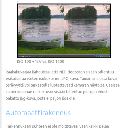
ISO 100 +4EV vs. ISO 1600
Raakakuvaajaa ilahduttaa, että NEF-tiedoston sisään tallentuu
esikatselua varten isokokoinen JPG-kuva. Tämän ansiosta kuvan
terävyyttä voi tarkastella luotettavasti kameran näytöltä. Useissa
kameroissahan raakakuvan sisään tallentuu pieni ja reilusti
pakattu jpg-kuva, josta ei paljon iloa ole.
Automaattirakennus
Tarkennuksen suhteen ei ole moitittavaa, vaan kaikki pelaa