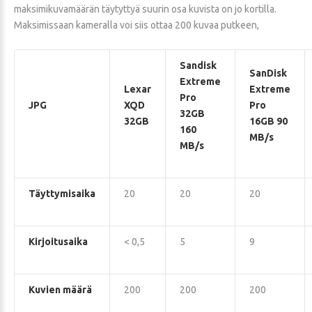
maksimikuvamäärän täytyttyä suurin osa kuvista on jo kortilla.
Maksimissaan kameralla voi siis ottaa 200 kuvaa putkeen,
Sandisk
SanDisk
Extreme
Lexar
Extreme
Pro
JPG
XQD
Pro
32GB
32GB
16GB 90
160
MB/s
MB/s
Täyttymisaika
20
20
20
Kirjoitusaika
< 0,5
5
9
Kuvien määrä
200
200
200