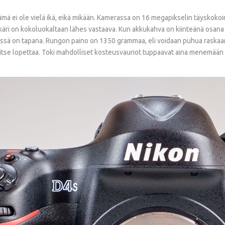
 tämä ei ole vielä ikä, eikä mikään. Kamerassa on 16 megapikselin täysko
kkäri on kokoluokaltaan lähes vastaava. Kun akkukahva on kiinteänä osana 
ssä on tapana. Rungon paino on 1350 grammaa, eli voidaan puhua raskaan
rvitse lopettaa. Toki mahdolliset kosteusvauriot tuppaavat aina menemään