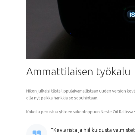
Ammattilaisen
työkalu
Nikon julkaisi tästä lippulaivamallistaan uuden version kev
olla nyt paikka hankkia se sopuhintaan.
Kokeilu perustuu yhteen viikonloppuun Neste Oil Rallissa 
Kevlarista ja hiilikuidusta valmist