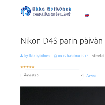
Nikon
D4S
parin
päivän
by Ilkka Rytkönen
on 19 huhtikuu 2017
Viimeksi
Käyttäjän
arvio:
Voit
5
/
5
arvioida