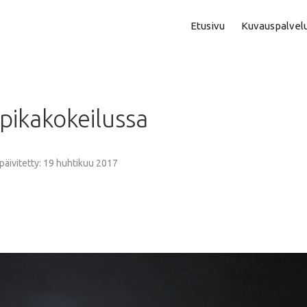
Etusivu
Kuvauspalvel
Asuntokuvaus
Aam
pikakokeilussa
Perhe- Ja Lapsikuvaus
Kok
Valmistujaiskuvaus
Puo
 päivitetty: 19 huhtikuu 2017
Juhla- Ja Tapahtumakuva
Mi
Hautajaiskuvaus
Vih
Yrityskuvaus
Vih