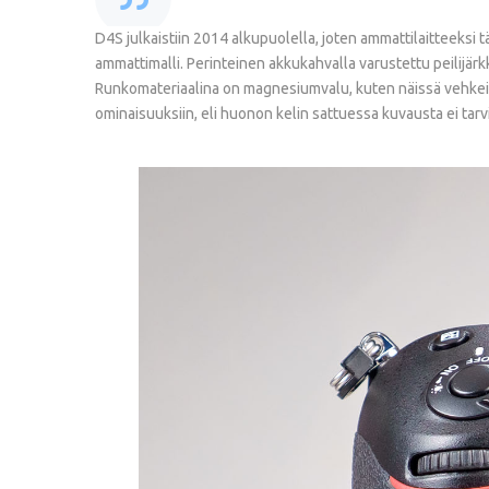
D4S julkaistiin 2014 alkupuolella, joten ammattilaitteeksi
ammattimalli. Perinteinen akkukahvalla varustettu peilijär
Runkomateriaalina on magnesiumvalu, kuten näissä vehkei
ominaisuuksiin, eli huonon kelin sattuessa kuvausta ei ta