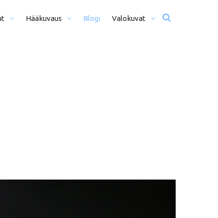
ut
Hääkuvaus
Blogi
Valokuvat
usta Iltaan (12+ H)
Hääkuvat
o Päivä (8h)
Moottoriurheilu
li Päivää (5h)
Matkailu
us
ljöömuotokuvaus
Sekalaiset
kiseremonia
kiminen + Miljöömuotokuvaus