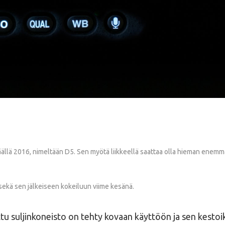
äällä 2016, nimeltään D5. Sen myötä liikkeellä saattaa olla hieman enemmän
sekä sen jälkeiseen kokeiluun viime kesänä.
ettu suljinkoneisto on tehty kovaan käyttöön ja sen kestoikä