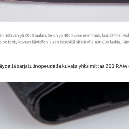
riittävän yli 3000 laakiin. Se on yli 400 kuvaa enemmän, kuin D4:llä. Mukan
sto on tehty kovaan käyttöön ja sen kestoikä pitäisi olla 400 000 laakia. T
 täydellä sarjatulinopeudella kuvata yhtä mittaa 200 RAW