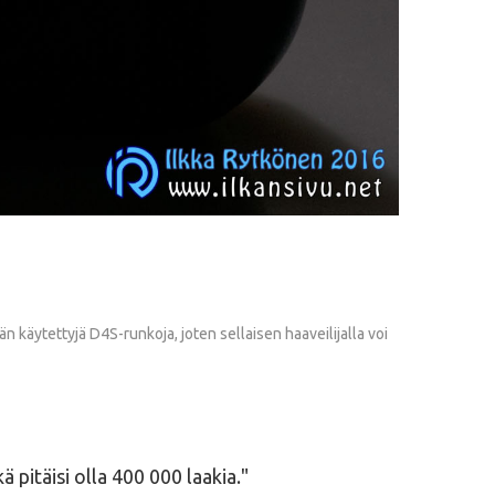
 käytettyjä D4S-runkoja, joten sellaisen haaveilijalla voi
 pitäisi olla 400 000 laakia.