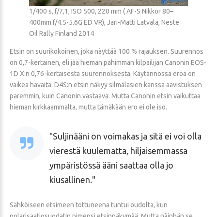
1/400 s, f/7,1, ISO 500, 220 mm ( AF-S Nikkor 80–
400mm f/4.5-5.6G ED VR), Jari-Matti Latvala, Neste
Oil Rally Finland 2014
Etsin on suurikokoinen, joka näyttää 100 % rajauksen. Suurennos
on 0,7-kertainen, eli jää hieman pahimman kilpailijan Canonin EOS-
1D X:n 0,76-kertaisesta suurennoksesta. Käytännössä eroa on
vaikea havaita. D4S:n etsin näkyy silmälasien kanssa aavistuksen
paremmin, kuin Canonin vastaava. Mutta Canonin etsin vaikuttaa
hieman kirkkaammalta, mutta tämäkään ero ei ole iso.
Suljinääni on voimakas ja sitä ei voi olla
vierestä kuulematta, hiljaisemmassa
ympäristössä ääni saattaa olla jo
kiusallinen.
Sähköiseen etsimeen tottuneena tuntui oudolta, kun
polarisaatiosuodatin pimensi etsinnäkymää. Mutta näinhän se