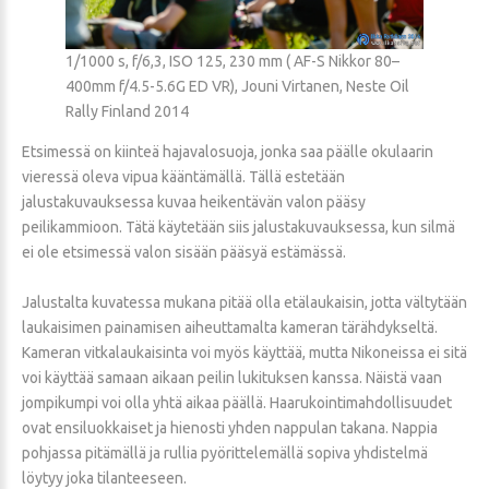
1/1000 s, f/6,3, ISO 125, 230 mm ( AF-S Nikkor 80–
400mm f/4.5-5.6G ED VR), Jouni Virtanen, Neste Oil
Rally Finland 2014
Etsimessä on kiinteä hajavalosuoja, jonka saa päälle okulaarin
vieressä oleva vipua kääntämällä. Tällä estetään
jalustakuvauksessa kuvaa heikentävän valon pääsy
peilikammioon. Tätä käytetään siis jalustakuvauksessa, kun silmä
ei ole etsimessä valon sisään pääsyä estämässä.
Jalustalta kuvatessa mukana pitää olla etälaukaisin, jotta vältytään
laukaisimen painamisen aiheuttamalta kameran tärähdykseltä.
Kameran vitkalaukaisinta voi myös käyttää, mutta Nikoneissa ei sitä
voi käyttää samaan aikaan peilin lukituksen kanssa. Näistä vaan
jompikumpi voi olla yhtä aikaa päällä. Haarukointimahdollisuudet
ovat ensiluokkaiset ja hienosti yhden nappulan takana. Nappia
pohjassa pitämällä ja rullia pyörittelemällä sopiva yhdistelmä
löytyy joka tilanteeseen.