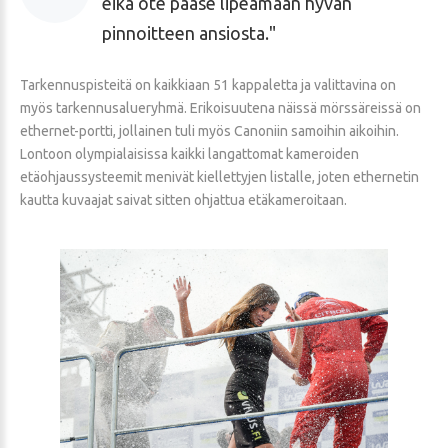
eikä ote pääse lipeämään hyvän
pinnoitteen ansiosta.
Tarkennuspisteitä on kaikkiaan 51 kappaletta ja valittavina on
myös tarkennusalueryhmä. Erikoisuutena näissä mörssäreissä on
ethernet-portti, jollainen tuli myös Canoniin samoihin aikoihin.
Lontoon olympialaisissa kaikki langattomat kameroiden
etäohjaussysteemit menivät kiellettyjen listalle, joten ethernetin
kautta kuvaajat saivat sitten ohjattua etäkameroitaan.