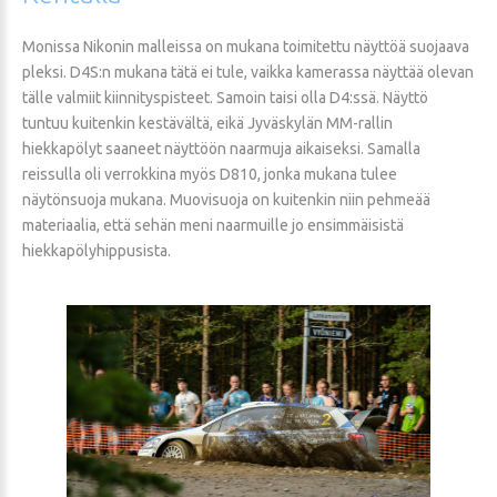
Monissa Nikonin malleissa on mukana toimitettu näyttöä suojaava
pleksi. D4S:n mukana tätä ei tule, vaikka kamerassa näyttää olevan
tälle valmiit kiinnityspisteet. Samoin taisi olla D4:ssä. Näyttö
tuntuu kuitenkin kestävältä, eikä Jyväskylän MM-rallin
hiekkapölyt saaneet näyttöön naarmuja aikaiseksi. Samalla
reissulla oli verrokkina myös D810, jonka mukana tulee
näytönsuoja mukana. Muovisuoja on kuitenkin niin pehmeää
materiaalia, että sehän meni naarmuille jo ensimmäisistä
hiekkapölyhippusista.