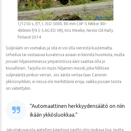
1/1250 s, f/7,1, ISO 5000, 80 mm ( AF-S Nikkor 80–
400mm f/4.5-5.6G ED VR), Kris Meeke, Neste Oil Rally
Finland 2014
Suljinääni on voimakas ja sitä ei voi olla vierestä kuulematta.
Urheilua tai vastaavaa kuvatessa asiaan ei kiinnitä huomiota, mutta
jossain hiljaisemmassa ympäristössä ääni saattaa olla jo
kiusallinen. Tarjolla on myös hiljainen moodi, joka hillitsee
suljinääntä jonkun verran. Jos ääntä vertaa taas Canonin
ykkösnyrkkiin, ei niissä ole merkittäviä eroja, vaikka jossain toista
on väitettykin.
Automaattinen herkkyydensäätö on niin
ikään ykkösluokkaa.
Jalustakuvausta ajatellen kääntyvä näyttö olisi mukava lisä, mutta