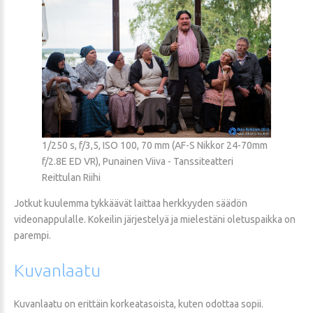
1/250 s, f/3,5, ISO 100, 70 mm (AF-S Nikkor 24-70mm
f/2.8E ED VR), Punainen Viiva - Tanssiteatteri
Reittulan Riihi
Jotkut kuulemma tykkäävät laittaa herkkyyden säädön
videonappulalle. Kokeilin järjestelyä ja mielestäni oletuspaikka on
parempi.
Kuvanlaatu
Kuvanlaatu on erittäin korkeatasoista, kuten odottaa sopii.