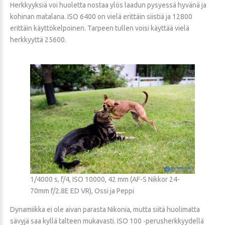
Herkkyyksiä voi huoletta nostaa ylös laadun pysyessä hyvänä ja
kohinan matalana. ISO 6400 on vielä erittäin siistiä ja 12800
erittäin käyttökelpoinen. Tarpeen tullen voisi käyttää vielä
herkkyyttä 25600.
1/4000 s, f/4, ISO 10000, 42 mm (AF-S Nikkor 24-
70mm f/2.8E ED VR), Ossi ja Peppi
Dynamiikka ei ole aivan parasta Nikonia, mutta siitä huolimatta
sävyjä saa kyllä talteen mukavasti. ISO 100 -perusherkkyydellä