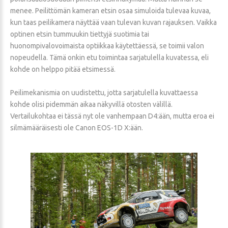
menee. Peilittömän kameran etsin osaa simuloida tulevaa kuvaa,
kun taas peilikamera näyttää vaan tulevan kuvan rajauksen. Vaikka
optinen etsin tummuukin tiettyjä suotimia tai
huonompivalovoimaista optiikkaa käytettäessä, se toimii valon
nopeudella. Tämä onkin etu toimintaa sarjatulella kuvatessa, eli
kohde on helppo pitää etsimessä.
Peilimekanismia on uudistettu, jotta sarjatulella kuvattaessa
kohde olisi pidemmän aikaa näkyvillä otosten välillä.
Vertailukohtaa ei tässä nyt ole vanhempaan D4:ään, mutta eroa ei
silmämääräisesti ole Canon EOS-1D X:ään.