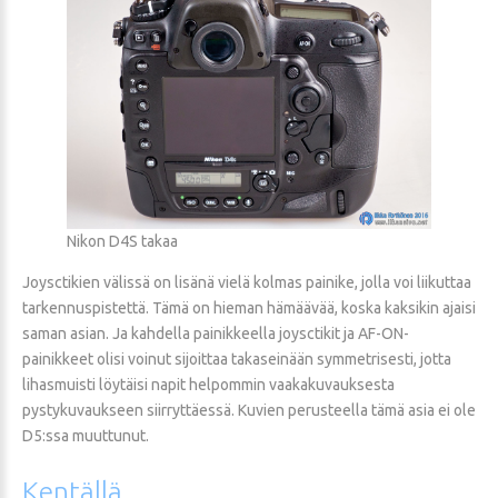
Nikon D4S takaa
Joysctikien välissä on lisänä vielä kolmas painike, jolla voi liikuttaa
tarkennuspistettä. Tämä on hieman hämäävää, koska kaksikin ajaisi
saman asian. Ja kahdella painikkeella joysctikit ja AF-ON-
painikkeet olisi voinut sijoittaa takaseinään symmetrisesti, jotta
lihasmuisti löytäisi napit helpommin vaakakuvauksesta
pystykuvaukseen siirryttäessä. Kuvien perusteella tämä asia ei ole
D5:ssa muuttunut.
Kentällä