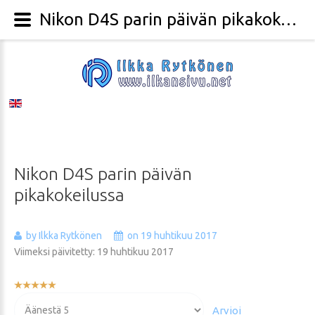
Nikon D4S parin päivän pikakokeilussa - Valokuvaaja Ilkka Rytkönen
Nikon
D4S
parin
päivän
pikakokeilussa
by Ilkka Rytkönen
on 19 huhtikuu 2017
Viimeksi päivitetty: 19 huhtikuu 2017
Käyttäjän
arvio:
Voit
5
/
5