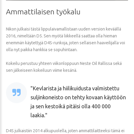
Ammattilaisen
työkalu
Nikon julkaisi tästä lippulaivamallistaan uuden version keväällä
2016, nimeltään D5. Sen myötä liikkeellä saattaa olla hieman
enemmän käytettyjä D4S-runkoja, joten sellaisen haaveilijalla voi
olla nyt paikka hankkia se sopuhintaan.
Kokeilu perustuu yhteen viikonloppuun Neste Oil Rallissa sekä
sen jälkeiseen kokeiluun viime kesänä.
Kevlarista ja hiilikuidusta valmistettu
suljinkoneisto on tehty kovaan käyttöön
ja sen kestoikä pitäisi olla 400 000
laakia.
D4S julkaistiin 2014 alkupuolella, joten ammattilaitteeksi tämä ei