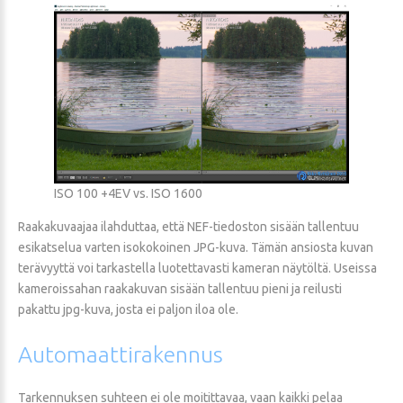
ISO 100 +4EV vs. ISO 1600
Raakakuvaajaa ilahduttaa, että NEF-tiedoston sisään tallentuu
esikatselua varten isokokoinen JPG-kuva. Tämän ansiosta kuvan
terävyyttä voi tarkastella luotettavasti kameran näytöltä. Useissa
kameroissahan raakakuvan sisään tallentuu pieni ja reilusti
pakattu jpg-kuva, josta ei paljon iloa ole.
Automaattirakennus
Tarkennuksen suhteen ei ole moitittavaa, vaan kaikki pelaa