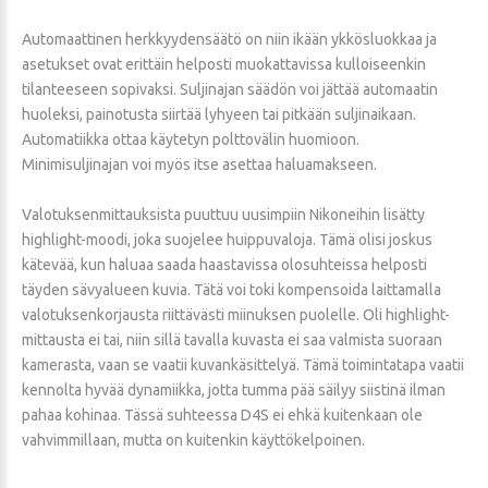
Automaattinen herkkyydensäätö on niin ikään ykkösluokkaa ja
asetukset ovat erittäin helposti muokattavissa kulloiseenkin
tilanteeseen sopivaksi. Suljinajan säädön voi jättää automaatin
huoleksi, painotusta siirtää lyhyeen tai pitkään suljinaikaan.
Automatiikka ottaa käytetyn polttovälin huomioon.
Minimisuljinajan voi myös itse asettaa haluamakseen.
Valotuksenmittauksista puuttuu uusimpiin Nikoneihin lisätty
highlight-moodi, joka suojelee huippuvaloja. Tämä olisi joskus
kätevää, kun haluaa saada haastavissa olosuhteissa helposti
täyden sävyalueen kuvia. Tätä voi toki kompensoida laittamalla
valotuksenkorjausta riittävästi miinuksen puolelle. Oli highlight-
mittausta ei tai, niin sillä tavalla kuvasta ei saa valmista suoraan
kamerasta, vaan se vaatii kuvankäsittelyä. Tämä toimintatapa vaatii
kennolta hyvää dynamiikka, jotta tumma pää säilyy siistinä ilman
pahaa kohinaa. Tässä suhteessa D4S ei ehkä kuitenkaan ole
vahvimmillaan, mutta on kuitenkin käyttökelpoinen.