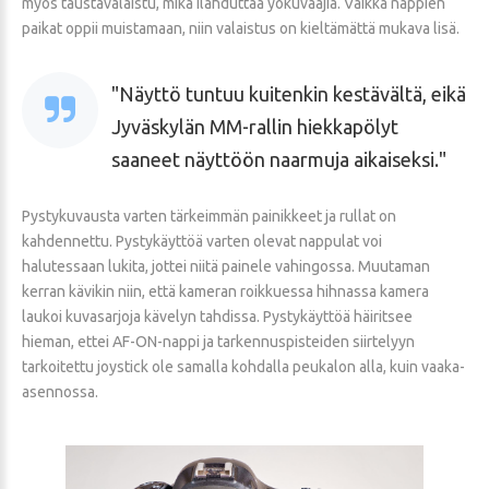
myös taustavalaistu, mikä ilahduttaa yökuvaajia. Vaikka nappien
paikat oppii muistamaan, niin valaistus on kieltämättä mukava lisä.
Näyttö tuntuu kuitenkin kestävältä, eikä
Jyväskylän MM-rallin hiekkapölyt
saaneet näyttöön naarmuja aikaiseksi.
Pystykuvausta varten tärkeimmän painikkeet ja rullat on
kahdennettu. Pystykäyttöä varten olevat nappulat voi
halutessaan lukita, jottei niitä painele vahingossa. Muutaman
kerran kävikin niin, että kameran roikkuessa hihnassa kamera
laukoi kuvasarjoja kävelyn tahdissa. Pystykäyttöä häiritsee
hieman, ettei AF-ON-nappi ja tarkennuspisteiden siirtelyyn
tarkoitettu joystick ole samalla kohdalla peukalon alla, kuin vaaka-
asennossa.