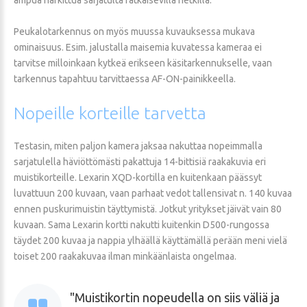
Peukalotarkennus on myös muussa kuvauksessa mukava
ominaisuus. Esim. jalustalla maisemia kuvatessa kameraa ei
tarvitse milloinkaan kytkeä erikseen käsitarkennukselle, vaan
tarkennus tapahtuu tarvittaessa AF-ON-painikkeella.
Nopeille
korteille
tarvetta
Testasin, miten paljon kamera jaksaa nakuttaa nopeimmalla
sarjatulella häviöttömästi pakattuja 14-bittisiä raakakuvia eri
muistikorteille. Lexarin XQD-kortilla en kuitenkaan päässyt
luvattuun 200 kuvaan, vaan parhaat vedot tallensivat n. 140 kuvaa
ennen puskurimuistin täyttymistä. Jotkut yritykset jäivät vain 80
kuvaan. Sama Lexarin kortti nakutti kuitenkin D500-rungossa
täydet 200 kuvaa ja nappia ylhäällä käyttämällä perään meni vielä
toiset 200 raakakuvaa ilman minkäänlaista ongelmaa.
Muistikortin nopeudella on siis väliä ja