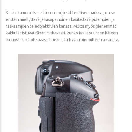
Koska kamera itsessään on iso ja suhteellisen painava, on se
erittäin miellyttävä ja tasapainoinen käsiteltävä pidempien ja
raskaampien teleobjektiivien kanssa. Mutta myös pienemmät
kakkulat istuvat tähän mukavasti. Runko istuu suureen käteen
hienosti, eikä ote pääse lipeämään hyvän pinnoitteen ansiosta.