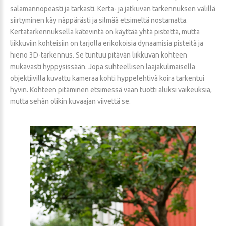
salamannopeasti ja tarkasti. Kerta- ja jatkuvan tarkennuksen välillä
siirtyminen käy näppärästi ja silmää etsimeltä nostamatta.
Kertatarkennuksella kätevintä on käyttää yhtä pistettä, mutta
liikkuviin kohteisiin on tarjolla erikokoisia dynaamisia pisteitä ja
hieno 3D-tarkennus. Se tuntuu pitävän liikkuvan kohteen
mukavasti hyppysissään. Jopa suhteellisen laajakulmaisella
objektiivilla kuvattu kameraa kohti hyppelehtivä koira tarkentui
hyvin. Kohteen pitäminen etsimessä vaan tuotti aluksi vaikeuksia,
mutta sehän olikin kuvaajan viivettä se.