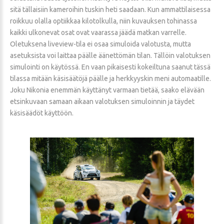
sitä tällaisiin kameroihin tuskin heti saadaan. Kun ammattilaisessa
roikkuu olalla optiikkaa kilotolkulla, niin kuvauksen tohinassa
kaikki ulkonevat osat ovat vaarassa jäädä matkan varrelle.
Oletuksena liveview-tila ei osaa simuloida valotusta, mutta
asetuksista voi laittaa päälle äänettömän tilan. Tällöin valotuksen
simulointi on käytössä. En vaan pikaisesti kokeiltuna saanut tässä
tilassa mitään käsisäätöjä päälle ja herkkyyskin meni automaatille.
Joku Nikonia enemmän käyttänyt varmaan tietää, saako elävään
etsinkuvaan samaan aikaan valotuksen simuloinnin ja täydet
käsisäädöt käyttöön.