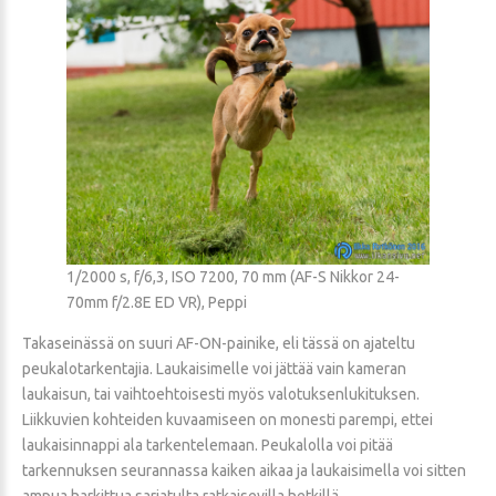
1/2000 s, f/6,3, ISO 7200, 70 mm (AF-S Nikkor 24-
70mm f/2.8E ED VR), Peppi
Takaseinässä on suuri AF-ON-painike, eli tässä on ajateltu
peukalotarkentajia. Laukaisimelle voi jättää vain kameran
laukaisun, tai vaihtoehtoisesti myös valotuksenlukituksen.
Liikkuvien kohteiden kuvaamiseen on monesti parempi, ettei
laukaisinnappi ala tarkentelemaan. Peukalolla voi pitää
tarkennuksen seurannassa kaiken aikaa ja laukaisimella voi sitten
ampua harkittua sarjatulta ratkaisevilla hetkillä.