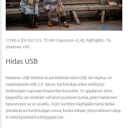
1/160 s, f/4, ISO 125, 70 mm: Exposure +2,40, highlights -76,
shadows +90.
Hidas
USB
Kameran USB-liitäntä on perinteinen mini-USB, eli nopeus on
vaatimatonta USB 2.0 -tasoa. Kortinlukija onkin edellytys
tiedostojen sujuvaan kopiointiin koneelle. 32 gigatavun siirto
kaapelilla vie nimittäin sellaiset puolisen tuntia, joten hätäiseen
tarpeeseen se ei sovellu. XQD-korttien käyttäjälle tämä tietää
ylimääräisen kortinlukijan ostoa, koska mikään yleismallinen lukija
ei vielä kyseistä korttityyppiä tue.