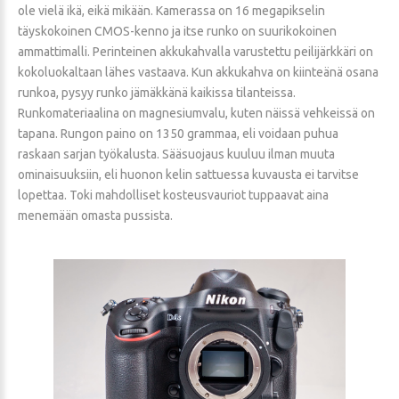
ole vielä ikä, eikä mikään. Kamerassa on 16 megapikselin
täyskokoinen CMOS-kenno ja itse runko on suurikokoinen
ammattimalli. Perinteinen akkukahvalla varustettu peilijärkkäri on
kokoluokaltaan lähes vastaava. Kun akkukahva on kiinteänä osana
runkoa, pysyy runko jämäkkänä kaikissa tilanteissa.
Runkomateriaalina on magnesiumvalu, kuten näissä vehkeissä on
tapana. Rungon paino on 1350 grammaa, eli voidaan puhua
raskaan sarjan työkalusta. Sääsuojaus kuuluu ilman muuta
ominaisuuksiin, eli huonon kelin sattuessa kuvausta ei tarvitse
lopettaa. Toki mahdolliset kosteusvauriot tuppaavat aina
menemään omasta pussista.