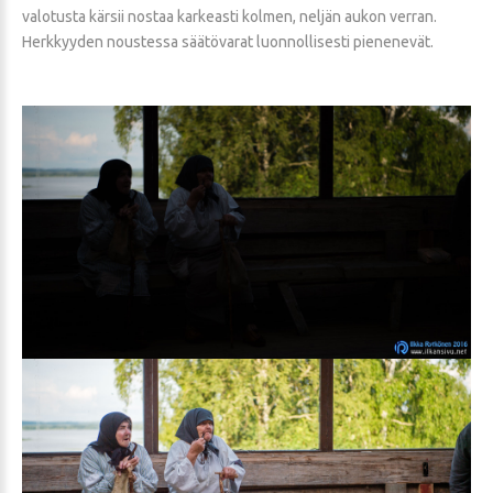
valotusta kärsii nostaa karkeasti kolmen, neljän aukon verran.
Herkkyyden noustessa säätövarat luonnollisesti pienenevät.