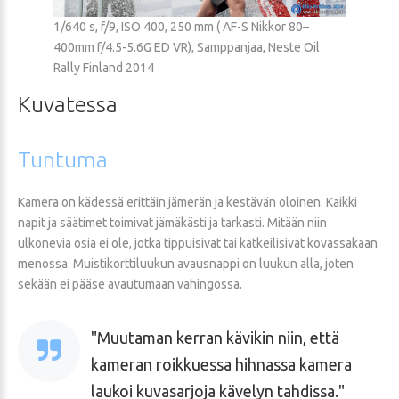
1/640 s, f/9, ISO 400, 250 mm ( AF-S Nikkor 80–
400mm f/4.5-5.6G ED VR), Samppanjaa, Neste Oil
Rally Finland 2014
Kuvatessa
Tuntuma
Kamera on kädessä erittäin jämerän ja kestävän oloinen. Kaikki
napit ja säätimet toimivat jämäkästi ja tarkasti. Mitään niin
ulkonevia osia ei ole, jotka tippuisivat tai katkeilisivat kovassakaan
menossa. Muistikorttiluukun avausnappi on luukun alla, joten
sekään ei pääse avautumaan vahingossa.
Muutaman kerran kävikin niin, että
kameran roikkuessa hihnassa kamera
laukoi kuvasarjoja kävelyn tahdissa.