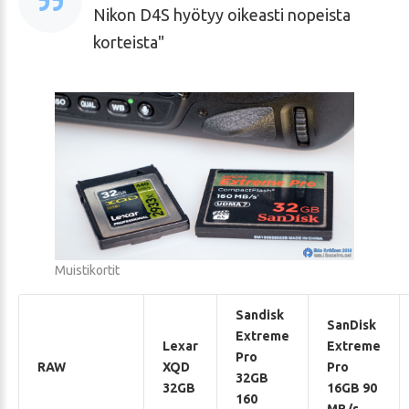
Nikon D4S hyötyy oikeasti nopeista
korteista
Muistikortit
Sandisk
SanDisk
Extreme
Lexar
Extreme
Pro
RAW
XQD
Pro
32GB
32GB
16GB 90
160