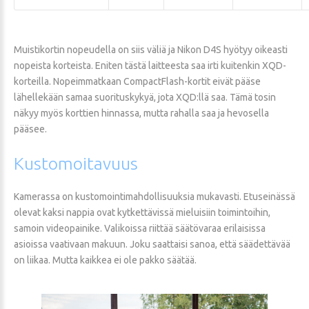
Muistikortin nopeudella on siis väliä ja Nikon D4S hyötyy oikeasti
nopeista korteista. Eniten tästä laitteesta saa irti kuitenkin XQD-
korteilla. Nopeimmatkaan CompactFlash-kortit eivät pääse
lähellekään samaa suorituskykyä, jota XQD:llä saa. Tämä tosin
näkyy myös korttien hinnassa, mutta rahalla saa ja hevosella
pääsee.
Kustomoitavuus
Kamerassa on kustomointimahdollisuuksia mukavasti. Etuseinässä
olevat kaksi nappia ovat kytkettävissä mieluisiin toimintoihin,
samoin videopainike. Valikoissa riittää säätövaraa erilaisissa
asioissa vaativaan makuun. Joku saattaisi sanoa, että säädettävää
on liikaa. Mutta kaikkea ei ole pakko säätää.