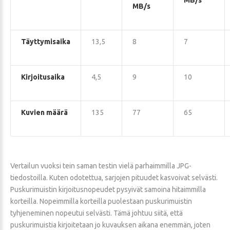
MB/s
MB/s
Täyttymisaika
13,5
8
7
Kirjoitusaika
4,5
9
10
Kuvien määrä
135
77
65
Vertailun vuoksi tein saman testin vielä parhaimmilla JPG-
tiedostoilla. Kuten odotettua, sarjojen pituudet kasvoivat selvästi.
Puskurimuistin kirjoitusnopeudet pysyivät samoina hitaimmilla
korteilla. Nopeimmilla korteilla puolestaan puskurimuistin
tyhjeneminen nopeutui selvästi. Tämä johtuu siitä, että
puskurimuistia kirjoitetaan jo kuvauksen aikana enemmän, joten