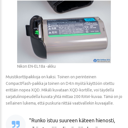
Nikon EN-EL18a -akku
Muistikorttipaikkoja on kaksi. Toinen on perinteinen
CompactFlash-paikka ja toinen on D4:n myötä käyttöön otettu
erittäin nopea XQD. Mikäli kuvataan XQD-kortille, voi täydellä
sarjatulinopeudella kuvata yhtä mittaa 200 RAW-kuvaa. Tämä on jo
sellainen lukema, että puskuria riittää vaativallekin kuvaajalle.
Runko istuu suureen käteen hienosti,