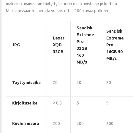
maksimikuvamäärän täytyttyä suurin osa kuvista on jo kortilla.
Maksimissaan kameralla voi siis ottaa 200 kuvaa putkeen,
Sandisk
SanDisk
Extreme
Lexar
Extreme
Pro
JPG
XQD
Pro
32GB
32GB
16GB 90
160
MB/s
MB/s
Täyttymisaika
20
20
20
Kirjoitusaika
< 0,5
5
9
Kuvien määrä
200
200
200