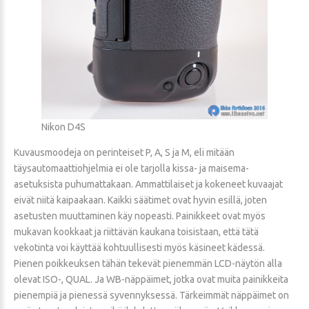
Nikon D4S
Kuvausmoodeja on perinteiset P, A, S ja M, eli mitään
täysautomaattiohjelmia ei ole tarjolla kissa- ja maisema-
asetuksista puhumattakaan. Ammattilaiset ja kokeneet kuvaajat
eivät niitä kaipaakaan. Kaikki säätimet ovat hyvin esillä, joten
asetusten muuttaminen käy nopeasti. Painikkeet ovat myös
mukavan kookkaat ja riittävän kaukana toisistaan, että tätä
vekotinta voi käyttää kohtuullisesti myös käsineet kädessä.
Pienen poikkeuksen tähän tekevät pienemmän LCD-näytön alla
olevat ISO-, QUAL. Ja WB-näppäimet, jotka ovat muita painikkeita
pienempiä ja pienessä syvennyksessä. Tärkeimmät näppäimet on