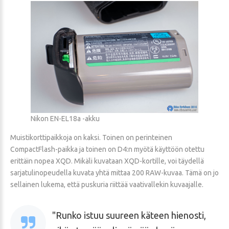
Nikon EN-EL18a -akku
Muistikorttipaikkoja on kaksi. Toinen on perinteinen
CompactFlash-paikka ja toinen on D4:n myötä käyttöön otettu
erittäin nopea XQD. Mikäli kuvataan XQD-kortille, voi täydellä
sarjatulinopeudella kuvata yhtä mittaa 200 RAW-kuvaa. Tämä on jo
sellainen lukema, että puskuria riittää vaativallekin kuvaajalle.
Runko istuu suureen käteen hienosti,