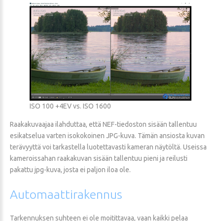
ISO 100 +4EV vs. ISO 1600
Raakakuvaajaa ilahduttaa, että NEF-tiedoston sisään tallentuu
esikatselua varten isokokoinen JPG-kuva. Tämän ansiosta kuvan
terävyyttä voi tarkastella luotettavasti kameran näytöltä. Useissa
kameroissahan raakakuvan sisään tallentuu pieni ja reilusti
pakattu jpg-kuva, josta ei paljon iloa ole.
Automaattirakennus
Tarkennuksen suhteen ei ole moitittavaa, vaan kaikki pelaa