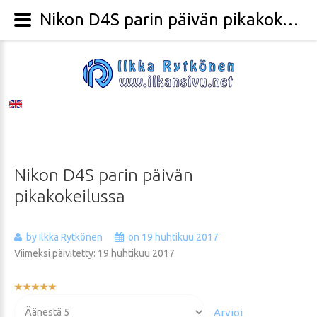
Nikon D4S parin päivän pikakokeilussa - Valokuvaaja Ilkka Rytkönen
Nikon
D4S
parin
päivän
pikakokeilussa
by Ilkka Rytkönen
on 19 huhtikuu 2017
Viimeksi päivitetty: 19 huhtikuu 2017
Käyttäjän
arvio:
Voit
5
/
5