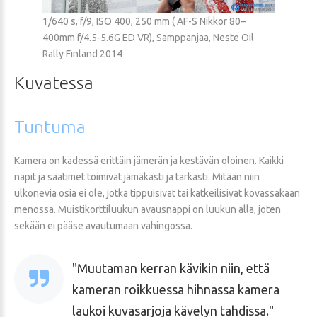
1/640 s, f/9, ISO 400, 250 mm ( AF-S Nikkor 80–
400mm f/4.5-5.6G ED VR), Samppanjaa, Neste Oil
Rally Finland 2014
Kuvatessa
Tuntuma
Kamera on kädessä erittäin jämerän ja kestävän oloinen. Kaikki
napit ja säätimet toimivat jämäkästi ja tarkasti. Mitään niin
ulkonevia osia ei ole, jotka tippuisivat tai katkeilisivat kovassakaan
menossa. Muistikorttiluukun avausnappi on luukun alla, joten
sekään ei pääse avautumaan vahingossa.
Muutaman kerran kävikin niin, että
kameran roikkuessa hihnassa kamera
laukoi kuvasarjoja kävelyn tahdissa.