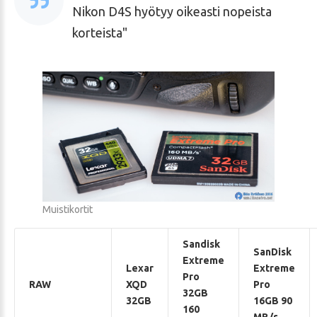
Nikon D4S hyötyy oikeasti nopeista
korteista
Muistikortit
Sandisk
SanDisk
Extreme
Lexar
Extreme
Pro
RAW
XQD
Pro
32GB
32GB
16GB 90
160