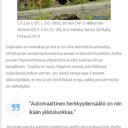
1/1250 s, f/7,1, ISO 5000, 80 mm ( AF-S Nikkor 80–
400mm f/4.5-5.6G ED VR), Kris Meeke, Neste Oil Rally
Finland 2014
Suljinääni on voimakas ja sitä ei voi olla vierestä kuulematta.
Urheilua tai vastaavaa kuvatessa asiaan ei kiinnitä huomiota, mutta
jossain hiljaisemmassa ympäristössä ääni saattaa olla jo
kiusallinen. Tarjolla on myös hiljainen moodi, joka hillitsee
suljinääntä jonkun verran. Jos ääntä vertaa taas Canonin
ykkösnyrkkiin, ei niissä ole merkittäviä eroja, vaikka jossain toista
on väitettykin.
Automaattinen herkkyydensäätö on niin
ikään ykkösluokkaa.
Jalustakuvausta ajatellen kääntyvä näyttö olisi mukava lisä, mutta