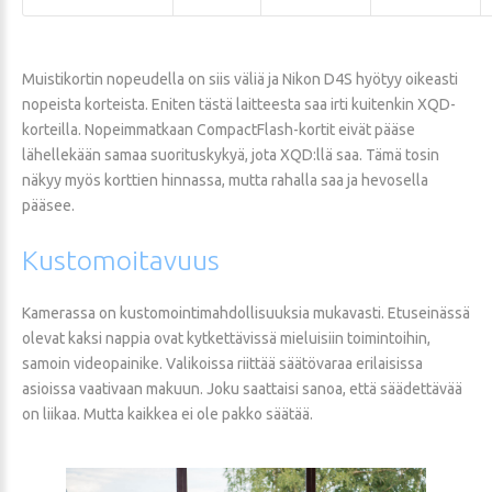
Muistikortin nopeudella on siis väliä ja Nikon D4S hyötyy oikeasti
nopeista korteista. Eniten tästä laitteesta saa irti kuitenkin XQD-
korteilla. Nopeimmatkaan CompactFlash-kortit eivät pääse
lähellekään samaa suorituskykyä, jota XQD:llä saa. Tämä tosin
näkyy myös korttien hinnassa, mutta rahalla saa ja hevosella
pääsee.
Kustomoitavuus
Kamerassa on kustomointimahdollisuuksia mukavasti. Etuseinässä
olevat kaksi nappia ovat kytkettävissä mieluisiin toimintoihin,
samoin videopainike. Valikoissa riittää säätövaraa erilaisissa
asioissa vaativaan makuun. Joku saattaisi sanoa, että säädettävää
on liikaa. Mutta kaikkea ei ole pakko säätää.