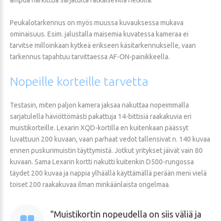
Peukalotarkennus on myös muussa kuvauksessa mukava
ominaisuus. Esim. jalustalla maisemia kuvatessa kameraa ei
tarvitse milloinkaan kytkeä erikseen käsitarkennukselle, vaan
tarkennus tapahtuu tarvittaessa AF-ON-painikkeella.
Nopeille
korteille
tarvetta
Testasin, miten paljon kamera jaksaa nakuttaa nopeimmalla
sarjatulella häviöttömästi pakattuja 14-bittisiä raakakuvia eri
muistikorteille. Lexarin XQD-kortilla en kuitenkaan päässyt
luvattuun 200 kuvaan, vaan parhaat vedot tallensivat n. 140 kuvaa
ennen puskurimuistin täyttymistä. Jotkut yritykset jäivät vain 80
kuvaan. Sama Lexarin kortti nakutti kuitenkin D500-rungossa
täydet 200 kuvaa ja nappia ylhäällä käyttämällä perään meni vielä
toiset 200 raakakuvaa ilman minkäänlaista ongelmaa.
Muistikortin nopeudella on siis väliä ja