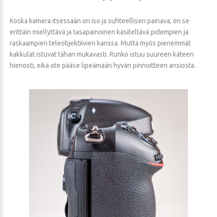
Koska kamera itsessään on iso ja suhteellisen painava, on se
erittäin miellyttävä ja tasapainoinen käsiteltävä pidempien ja
raskaampien teleobjektiivien kanssa. Mutta myös pienemmät
kakkulat istuvat tähän mukavasti. Runko istuu suureen käteen
hienosti, eikä ote pääse lipeämään hyvän pinnoitteen ansiosta.