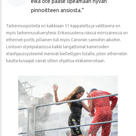
eikä ote pääse lipeämään hyvän
pinnoitteen ansiosta.
Tarkennuspisteitä on kaikkiaan 51 kappaletta ja valittavina on
myös tarkennusalueryhmä. Erikoisuutena näissä mörssäreissä on
ethernet-portti, jollainen tuli myös Canoniin samoihin aikoihin.
Lontoon olympialaisissa kaikki langattomat kameroiden
etäohjaussysteemit menivät kiellettyjen listalle, joten ethernetin
kautta kuvaajat saivat sitten ohjattua etäkameroitaan.