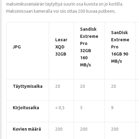
maksimikuvamäärän täytyttyä suurin osa kuvista on jo kortilla.
Maksimissaan kameralla voi siis ottaa 200 kuvaa putkeen,
Sandisk
SanDisk
Extreme
Lexar
Extreme
Pro
JPG
XQD
Pro
32GB
32GB
16GB 90
160
MB/s
MB/s
Täyttymisaika
20
20
20
Kirjoitusaika
< 0,5
5
9
Kuvien määrä
200
200
200