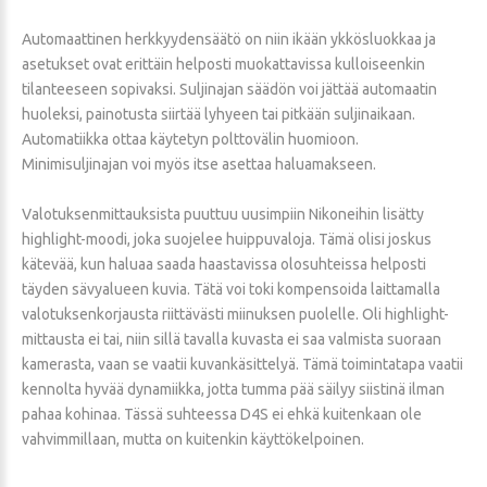
Automaattinen herkkyydensäätö on niin ikään ykkösluokkaa ja
asetukset ovat erittäin helposti muokattavissa kulloiseenkin
tilanteeseen sopivaksi. Suljinajan säädön voi jättää automaatin
huoleksi, painotusta siirtää lyhyeen tai pitkään suljinaikaan.
Automatiikka ottaa käytetyn polttovälin huomioon.
Minimisuljinajan voi myös itse asettaa haluamakseen.
Valotuksenmittauksista puuttuu uusimpiin Nikoneihin lisätty
highlight-moodi, joka suojelee huippuvaloja. Tämä olisi joskus
kätevää, kun haluaa saada haastavissa olosuhteissa helposti
täyden sävyalueen kuvia. Tätä voi toki kompensoida laittamalla
valotuksenkorjausta riittävästi miinuksen puolelle. Oli highlight-
mittausta ei tai, niin sillä tavalla kuvasta ei saa valmista suoraan
kamerasta, vaan se vaatii kuvankäsittelyä. Tämä toimintatapa vaatii
kennolta hyvää dynamiikka, jotta tumma pää säilyy siistinä ilman
pahaa kohinaa. Tässä suhteessa D4S ei ehkä kuitenkaan ole
vahvimmillaan, mutta on kuitenkin käyttökelpoinen.