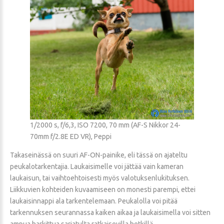
1/2000 s, f/6,3, ISO 7200, 70 mm (AF-S Nikkor 24-
70mm f/2.8E ED VR), Peppi
Takaseinässä on suuri AF-ON-painike, eli tässä on ajateltu
peukalotarkentajia. Laukaisimelle voi jättää vain kameran
laukaisun, tai vaihtoehtoisesti myös valotuksenlukituksen.
Liikkuvien kohteiden kuvaamiseen on monesti parempi, ettei
laukaisinnappi ala tarkentelemaan. Peukalolla voi pitää
tarkennuksen seurannassa kaiken aikaa ja laukaisimella voi sitten
ampua harkittua sarjatulta ratkaisevilla hetkillä.