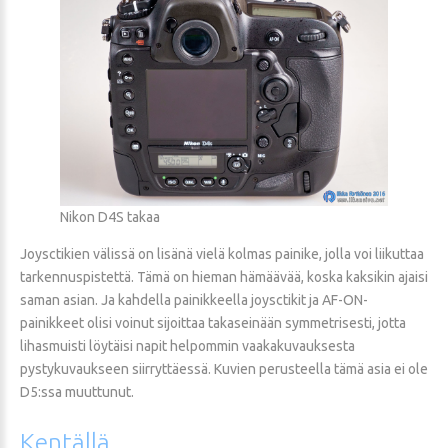
Nikon D4S takaa
Joysctikien välissä on lisänä vielä kolmas painike, jolla voi liikuttaa
tarkennuspistettä. Tämä on hieman hämäävää, koska kaksikin ajaisi
saman asian. Ja kahdella painikkeella joysctikit ja AF-ON-
painikkeet olisi voinut sijoittaa takaseinään symmetrisesti, jotta
lihasmuisti löytäisi napit helpommin vaakakuvauksesta
pystykuvaukseen siirryttäessä. Kuvien perusteella tämä asia ei ole
D5:ssa muuttunut.
Kentällä