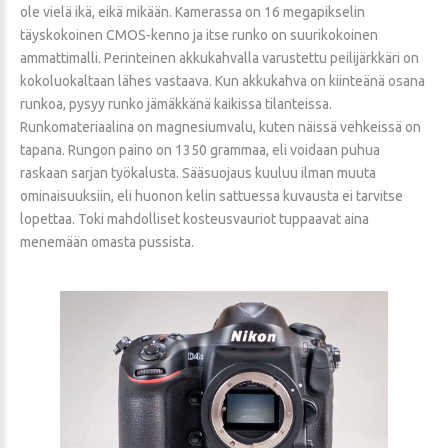
ole vielä ikä, eikä mikään. Kamerassa on 16 megapikselin
täyskokoinen CMOS-kenno ja itse runko on suurikokoinen
ammattimalli. Perinteinen akkukahvalla varustettu peilijärkkäri on
kokoluokaltaan lähes vastaava. Kun akkukahva on kiinteänä osana
runkoa, pysyy runko jämäkkänä kaikissa tilanteissa.
Runkomateriaalina on magnesiumvalu, kuten näissä vehkeissä on
tapana. Rungon paino on 1350 grammaa, eli voidaan puhua
raskaan sarjan työkalusta. Sääsuojaus kuuluu ilman muuta
ominaisuuksiin, eli huonon kelin sattuessa kuvausta ei tarvitse
lopettaa. Toki mahdolliset kosteusvauriot tuppaavat aina
menemään omasta pussista.