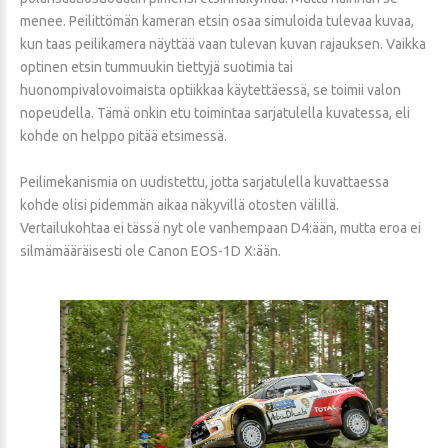
menee. Peilittömän kameran etsin osaa simuloida tulevaa kuvaa,
kun taas peilikamera näyttää vaan tulevan kuvan rajauksen. Vaikka
optinen etsin tummuukin tiettyjä suotimia tai
huonompivalovoimaista optiikkaa käytettäessä, se toimii valon
nopeudella. Tämä onkin etu toimintaa sarjatulella kuvatessa, eli
kohde on helppo pitää etsimessä.
Peilimekanismia on uudistettu, jotta sarjatulella kuvattaessa
kohde olisi pidemmän aikaa näkyvillä otosten välillä.
Vertailukohtaa ei tässä nyt ole vanhempaan D4:ään, mutta eroa ei
silmämääräisesti ole Canon EOS-1D X:ään.