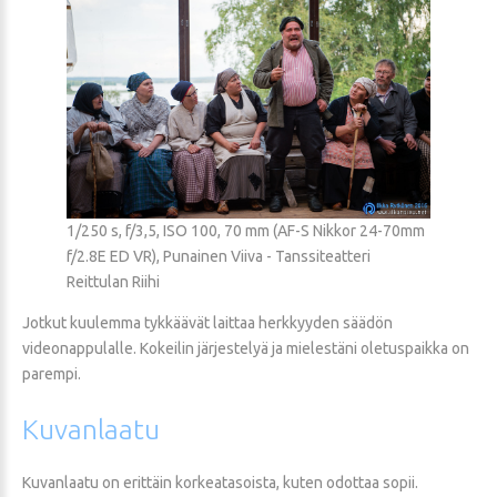
1/250 s, f/3,5, ISO 100, 70 mm (AF-S Nikkor 24-70mm
f/2.8E ED VR), Punainen Viiva - Tanssiteatteri
Reittulan Riihi
Jotkut kuulemma tykkäävät laittaa herkkyyden säädön
videonappulalle. Kokeilin järjestelyä ja mielestäni oletuspaikka on
parempi.
Kuvanlaatu
Kuvanlaatu on erittäin korkeatasoista, kuten odottaa sopii.