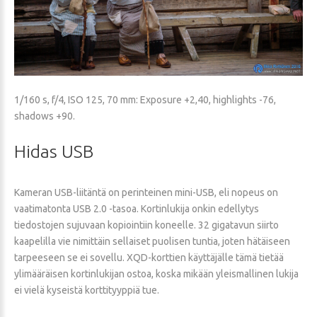
1/160 s, f/4, ISO 125, 70 mm: Exposure +2,40, highlights -76,
shadows +90.
Hidas
USB
Kameran USB-liitäntä on perinteinen mini-USB, eli nopeus on
vaatimatonta USB 2.0 -tasoa. Kortinlukija onkin edellytys
tiedostojen sujuvaan kopiointiin koneelle. 32 gigatavun siirto
kaapelilla vie nimittäin sellaiset puolisen tuntia, joten hätäiseen
tarpeeseen se ei sovellu. XQD-korttien käyttäjälle tämä tietää
ylimääräisen kortinlukijan ostoa, koska mikään yleismallinen lukija
ei vielä kyseistä korttityyppiä tue.