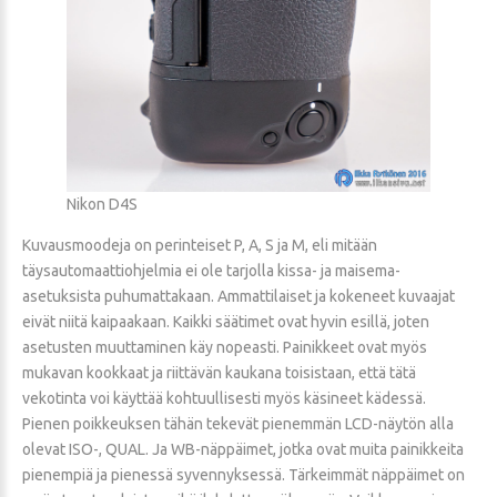
Nikon D4S
Kuvausmoodeja on perinteiset P, A, S ja M, eli mitään
täysautomaattiohjelmia ei ole tarjolla kissa- ja maisema-
asetuksista puhumattakaan. Ammattilaiset ja kokeneet kuvaajat
eivät niitä kaipaakaan. Kaikki säätimet ovat hyvin esillä, joten
asetusten muuttaminen käy nopeasti. Painikkeet ovat myös
mukavan kookkaat ja riittävän kaukana toisistaan, että tätä
vekotinta voi käyttää kohtuullisesti myös käsineet kädessä.
Pienen poikkeuksen tähän tekevät pienemmän LCD-näytön alla
olevat ISO-, QUAL. Ja WB-näppäimet, jotka ovat muita painikkeita
pienempiä ja pienessä syvennyksessä. Tärkeimmät näppäimet on