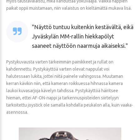
myös taustavalaistu, mikä ilahduttaa yökuvaajia. Vaikka nappien
paikat oppii muistamaan, niin valaistus on kieltämättä mukava lisä.
Näyttö tuntuu kuitenkin kestävältä, eikä
Jyväskylän MM-rallin hiekkapölyt
saaneet näyttöön naarmuja aikaiseksi.
Pystykuvausta varten tärkeimmän painikkeet ja rullat on
kahdennettu. Pystykäyttöä varten olevat nappulat voi
halutessaan lukita, jottei niitä painele vahingossa. Muutaman
kerran kävikin niin, että kameran roikkuessa hihnassa kamera
laukoi kuvasarjoja kävelyn tahdissa. Pystykäyttöä häiritsee
hieman, ettei AF-ON-nappi ja tarkennuspisteiden siirtelyyn
tarkoitettu joystick ole samalla kohdalla peukalon alla, kuin vaaka-
asennossa.