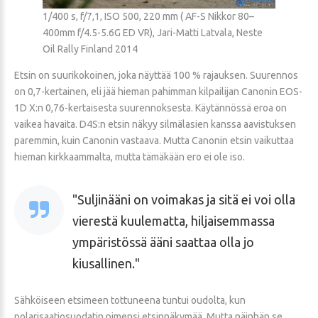
1/400 s, f/7,1, ISO 500, 220 mm ( AF-S Nikkor 80–
400mm f/4.5-5.6G ED VR), Jari-Matti Latvala, Neste
Oil Rally Finland 2014
Etsin on suurikokoinen, joka näyttää 100 % rajauksen. Suurennos
on 0,7-kertainen, eli jää hieman pahimman kilpailijan Canonin EOS-
1D X:n 0,76-kertaisesta suurennoksesta. Käytännössä eroa on
vaikea havaita. D4S:n etsin näkyy silmälasien kanssa aavistuksen
paremmin, kuin Canonin vastaava. Mutta Canonin etsin vaikuttaa
hieman kirkkaammalta, mutta tämäkään ero ei ole iso.
Suljinääni on voimakas ja sitä ei voi olla
vierestä kuulematta, hiljaisemmassa
ympäristössä ääni saattaa olla jo
kiusallinen.
Sähköiseen etsimeen tottuneena tuntui oudolta, kun
polarisaatiosuodatin pimensi etsinnäkymää. Mutta näinhän se