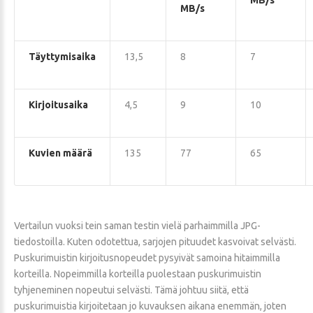
MB/s
MB/s
Täyttymisaika
13,5
8
7
Kirjoitusaika
4,5
9
10
Kuvien määrä
135
77
65
Vertailun vuoksi tein saman testin vielä parhaimmilla JPG-
tiedostoilla. Kuten odotettua, sarjojen pituudet kasvoivat selvästi.
Puskurimuistin kirjoitusnopeudet pysyivät samoina hitaimmilla
korteilla. Nopeimmilla korteilla puolestaan puskurimuistin
tyhjeneminen nopeutui selvästi. Tämä johtuu siitä, että
puskurimuistia kirjoitetaan jo kuvauksen aikana enemmän, joten