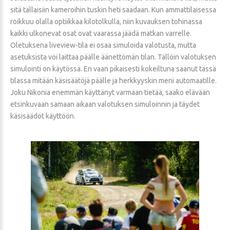
sitä tällaisiin kameroihin tuskin heti saadaan. Kun ammattilaisessa
roikkuu olalla optiikkaa kilotolkulla, niin kuvauksen tohinassa
kaikki ulkonevat osat ovat vaarassa jäädä matkan varrelle.
Oletuksena liveview-tila ei osaa simuloida valotusta, mutta
asetuksista voi laittaa päälle äänettömän tilan. Tällöin valotuksen
simulointi on käytössä. En vaan pikaisesti kokeiltuna saanut tässä
tilassa mitään käsisäätöjä päälle ja herkkyyskin meni automaatille.
Joku Nikonia enemmän käyttänyt varmaan tietää, saako elävään
etsinkuvaan samaan aikaan valotuksen simuloinnin ja täydet
käsisäädöt käyttöön.