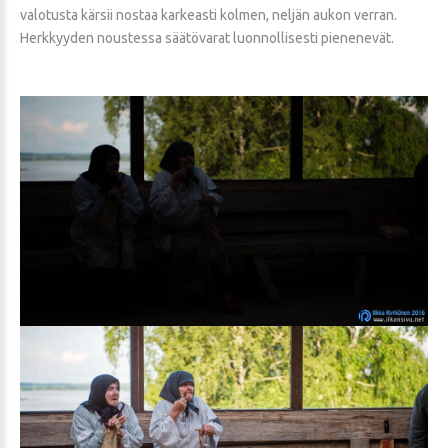
valotusta kärsii nostaa karkeasti kolmen, neljän aukon verran.
Herkkyyden noustessa säätövarat luonnollisesti pienenevät.