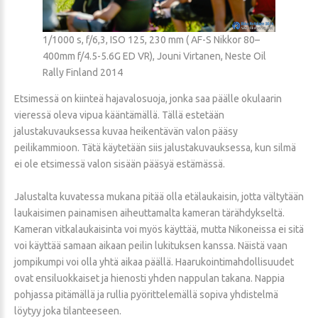
1/1000 s, f/6,3, ISO 125, 230 mm ( AF-S Nikkor 80–
400mm f/4.5-5.6G ED VR), Jouni Virtanen, Neste Oil
Rally Finland 2014
Etsimessä on kiinteä hajavalosuoja, jonka saa päälle okulaarin
vieressä oleva vipua kääntämällä. Tällä estetään
jalustakuvauksessa kuvaa heikentävän valon pääsy
peilikammioon. Tätä käytetään siis jalustakuvauksessa, kun silmä
ei ole etsimessä valon sisään pääsyä estämässä.
Jalustalta kuvatessa mukana pitää olla etälaukaisin, jotta vältytään
laukaisimen painamisen aiheuttamalta kameran tärähdykseltä.
Kameran vitkalaukaisinta voi myös käyttää, mutta Nikoneissa ei sitä
voi käyttää samaan aikaan peilin lukituksen kanssa. Näistä vaan
jompikumpi voi olla yhtä aikaa päällä. Haarukointimahdollisuudet
ovat ensiluokkaiset ja hienosti yhden nappulan takana. Nappia
pohjassa pitämällä ja rullia pyörittelemällä sopiva yhdistelmä
löytyy joka tilanteeseen.