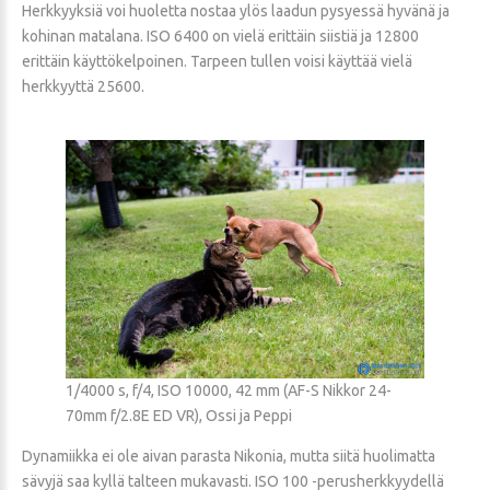
Herkkyyksiä voi huoletta nostaa ylös laadun pysyessä hyvänä ja
kohinan matalana. ISO 6400 on vielä erittäin siistiä ja 12800
erittäin käyttökelpoinen. Tarpeen tullen voisi käyttää vielä
herkkyyttä 25600.
1/4000 s, f/4, ISO 10000, 42 mm (AF-S Nikkor 24-
70mm f/2.8E ED VR), Ossi ja Peppi
Dynamiikka ei ole aivan parasta Nikonia, mutta siitä huolimatta
sävyjä saa kyllä talteen mukavasti. ISO 100 -perusherkkyydellä