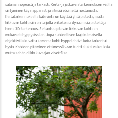
salamannopeasti ja tarkasti. Kerta- ja jatkuvan tarkennuksen välillä
siirtyminen käy näppärästi ja silmää etsimeltä nostamatta.
Kertatarkennuksella kätevintä on käyttää yhtä pistettä, mutta
liikkuviin kohteisiin on tarjolla erikokoisia dynaamisia pisteitä ja
hieno 3D-tarkennus. Se tuntuu pitävän liikkuvan kohteen
mukavasti hyppysissään. Jopa suhteellisen laajakulmaisella
objektiivilla kuvattu kameraa kohti hyppelehtivä koira tarkentui
hyvin. Kohteen pitäminen etsimessä vaan tuotti aluksi vaikeuksia,
mutta sehän olikin kuvaajan viivettä se.