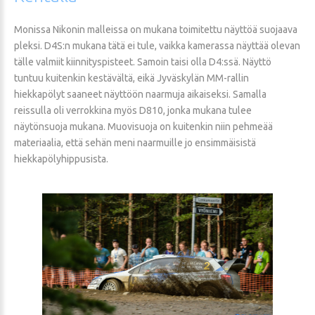
Monissa Nikonin malleissa on mukana toimitettu näyttöä suojaava
pleksi. D4S:n mukana tätä ei tule, vaikka kamerassa näyttää olevan
tälle valmiit kiinnityspisteet. Samoin taisi olla D4:ssä. Näyttö
tuntuu kuitenkin kestävältä, eikä Jyväskylän MM-rallin
hiekkapölyt saaneet näyttöön naarmuja aikaiseksi. Samalla
reissulla oli verrokkina myös D810, jonka mukana tulee
näytönsuoja mukana. Muovisuoja on kuitenkin niin pehmeää
materiaalia, että sehän meni naarmuille jo ensimmäisistä
hiekkapölyhippusista.