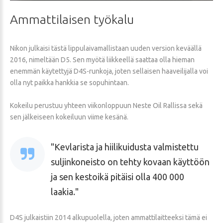
Ammattilaisen
työkalu
Nikon julkaisi tästä lippulaivamallistaan uuden version keväällä
2016, nimeltään D5. Sen myötä liikkeellä saattaa olla hieman
enemmän käytettyjä D4S-runkoja, joten sellaisen haaveilijalla voi
olla nyt paikka hankkia se sopuhintaan.
Kokeilu perustuu yhteen viikonloppuun Neste Oil Rallissa sekä
sen jälkeiseen kokeiluun viime kesänä.
Kevlarista ja hiilikuidusta valmistettu
suljinkoneisto on tehty kovaan käyttöön
ja sen kestoikä pitäisi olla 400 000
laakia.
D4S julkaistiin 2014 alkupuolella, joten ammattilaitteeksi tämä ei