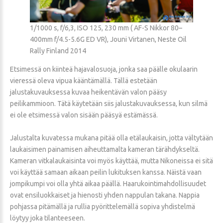
1/1000 s, f/6,3, ISO 125, 230 mm ( AF-S Nikkor 80–
400mm f/4.5-5.6G ED VR), Jouni Virtanen, Neste Oil
Rally Finland 2014
Etsimessä on kiinteä hajavalosuoja, jonka saa päälle okulaarin
vieressä oleva vipua kääntämällä. Tällä estetään
jalustakuvauksessa kuvaa heikentävän valon pääsy
peilikammioon. Tätä käytetään siis jalustakuvauksessa, kun silmä
ei ole etsimessä valon sisään pääsyä estämässä.
Jalustalta kuvatessa mukana pitää olla etälaukaisin, jotta vältytään
laukaisimen painamisen aiheuttamalta kameran tärähdykseltä.
Kameran vitkalaukaisinta voi myös käyttää, mutta Nikoneissa ei sitä
voi käyttää samaan aikaan peilin lukituksen kanssa. Näistä vaan
jompikumpi voi olla yhtä aikaa päällä. Haarukointimahdollisuudet
ovat ensiluokkaiset ja hienosti yhden nappulan takana. Nappia
pohjassa pitämällä ja rullia pyörittelemällä sopiva yhdistelmä
löytyy joka tilanteeseen.