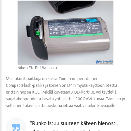
Nikon EN-EL18a -akku
Muistikorttipaikkoja on kaksi. Toinen on perinteinen
CompactFlash-paikka ja toinen on D4:n myötä käyttöön otettu
erittäin nopea XQD. Mikäli kuvataan XQD-kortille, voi täydellä
sarjatulinopeudella kuvata yhtä mittaa 200 RAW-kuvaa. Tämä on jo
sellainen lukema, että puskuria riittää vaativallekin kuvaajalle.
Runko istuu suureen käteen hienosti,