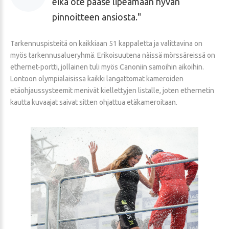
eikä ote pääse lipeämään hyvän
pinnoitteen ansiosta.
Tarkennuspisteitä on kaikkiaan 51 kappaletta ja valittavina on
myös tarkennusalueryhmä. Erikoisuutena näissä mörssäreissä on
ethernet-portti, jollainen tuli myös Canoniin samoihin aikoihin.
Lontoon olympialaisissa kaikki langattomat kameroiden
etäohjaussysteemit menivät kiellettyjen listalle, joten ethernetin
kautta kuvaajat saivat sitten ohjattua etäkameroitaan.