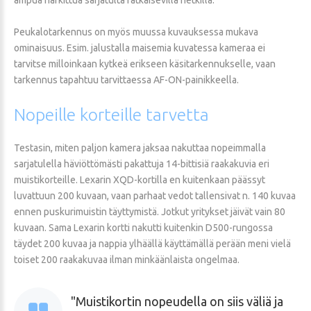
Peukalotarkennus on myös muussa kuvauksessa mukava
ominaisuus. Esim. jalustalla maisemia kuvatessa kameraa ei
tarvitse milloinkaan kytkeä erikseen käsitarkennukselle, vaan
tarkennus tapahtuu tarvittaessa AF-ON-painikkeella.
Nopeille
korteille
tarvetta
Testasin, miten paljon kamera jaksaa nakuttaa nopeimmalla
sarjatulella häviöttömästi pakattuja 14-bittisiä raakakuvia eri
muistikorteille. Lexarin XQD-kortilla en kuitenkaan päässyt
luvattuun 200 kuvaan, vaan parhaat vedot tallensivat n. 140 kuvaa
ennen puskurimuistin täyttymistä. Jotkut yritykset jäivät vain 80
kuvaan. Sama Lexarin kortti nakutti kuitenkin D500-rungossa
täydet 200 kuvaa ja nappia ylhäällä käyttämällä perään meni vielä
toiset 200 raakakuvaa ilman minkäänlaista ongelmaa.
Muistikortin nopeudella on siis väliä ja