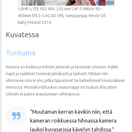
1/640 s, f/9, ISO 400, 250 mm ( AF-S Nikkor 80–
400mm f/4.5-5.6G ED VR), Samppanjaa, Neste Oil
Rally Finland 2014
Kuvatessa
Tuntuma
Kamera on kädessä erittäin jämerän ja kestävän oloinen. Kaikki
napit ja säätimet toimivat jämäkästi ja tarkasti. Mitään niin
ulkonevia osia ei ole, jotka tippuisivat tai katkeilisivat kovassakaan
menossa. Muistikorttiluukun avausnappi on luukun alla, joten
sekään ei pääse avautumaan vahingossa.
Muutaman kerran kävikin niin, että
kameran roikkuessa hihnassa kamera
laukoi kuvasarjoja kävelyn tahdissa.