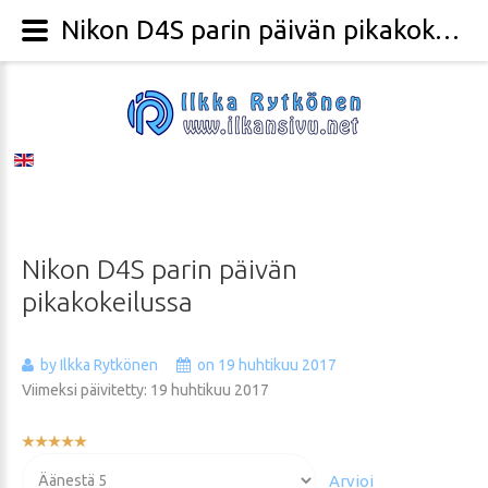
Nikon D4S parin päivän pikakokeilussa - Valokuvaaja Ilkka Rytkönen
Nikon
D4S
parin
päivän
pikakokeilussa
by Ilkka Rytkönen
on 19 huhtikuu 2017
Viimeksi päivitetty: 19 huhtikuu 2017
Käyttäjän
arvio:
Voit
5
/
5