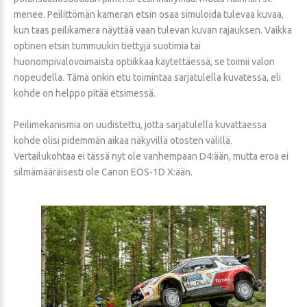
menee. Peilittömän kameran etsin osaa simuloida tulevaa kuvaa,
kun taas peilikamera näyttää vaan tulevan kuvan rajauksen. Vaikka
optinen etsin tummuukin tiettyjä suotimia tai
huonompivalovoimaista optiikkaa käytettäessä, se toimii valon
nopeudella. Tämä onkin etu toimintaa sarjatulella kuvatessa, eli
kohde on helppo pitää etsimessä.
Peilimekanismia on uudistettu, jotta sarjatulella kuvattaessa
kohde olisi pidemmän aikaa näkyvillä otosten välillä.
Vertailukohtaa ei tässä nyt ole vanhempaan D4:ään, mutta eroa ei
silmämääräisesti ole Canon EOS-1D X:ään.