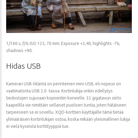
1/160 s, f/4, ISO 125, 70 mm: Exposure +2,40, highlights -76,
shadows +90.
Hidas
USB
Kameran USB-liitäntä on perinteinen mini-USB, eli nopeus on
vaatimatonta USB 2.0 -tasoa. Kortinlukija onkin edellytys
tiedostojen sujuvaan kopiointiin koneelle. 32 gigatavun siirto
kaapelilla vie nimittäin sellaiset puolisen tuntia, joten hätäiseen
tarpeeseen se ei sovellu. XQD-korttien käyttäjälle tämä tietää
ylimääräisen kortinlukijan ostoa, koska mikään yleismallinen lukija
ei vielä kyseistä korttityyppiä tue.