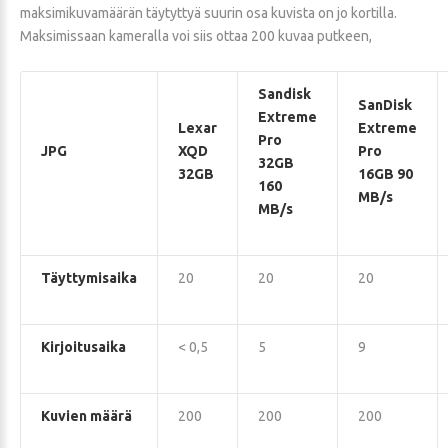
maksimikuvamäärän täytyttyä suurin osa kuvista on jo kortilla.
Maksimissaan kameralla voi siis ottaa 200 kuvaa putkeen,
Sandisk
SanDisk
Extreme
Lexar
Extreme
Pro
JPG
XQD
Pro
32GB
32GB
16GB 90
160
MB/s
MB/s
Täyttymisaika
20
20
20
Kirjoitusaika
< 0,5
5
9
Kuvien määrä
200
200
200