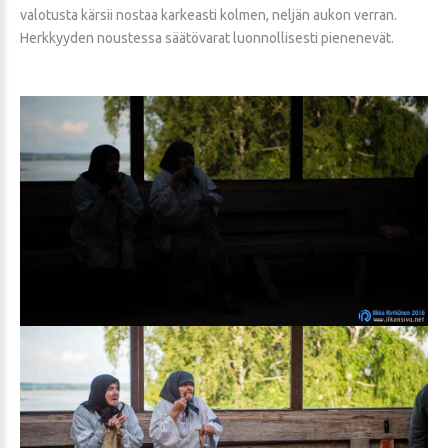
valotusta kärsii nostaa karkeasti kolmen, neljän aukon verran.
Herkkyyden noustessa säätövarat luonnollisesti pienenevät.