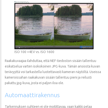
ISO 100 +4EV vs. ISO 1600
Raakakuvaajaa ilahduttaa, että NEF-tiedoston sisään tallentuu
esikatselua varten isokokoinen JPG-kuva. Tämän ansiosta kuvan
terävyyttä voi tarkastella luotettavasti kameran näytöltä. Useissa
kameroissahan raakakuvan sisään tallentuu pieni ja reilusti
pakattu jpg-kuva, josta ei paljon iloa ole.
Automaattirakennus
Tarkennuksen suhteen ei ole moitittavaa, vaan kaikki pelaa