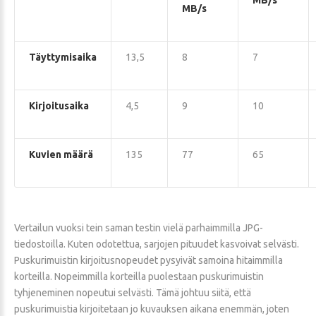
MB/s
MB/s
Täyttymisaika
13,5
8
7
Kirjoitusaika
4,5
9
10
Kuvien määrä
135
77
65
Vertailun vuoksi tein saman testin vielä parhaimmilla JPG-
tiedostoilla. Kuten odotettua, sarjojen pituudet kasvoivat selvästi.
Puskurimuistin kirjoitusnopeudet pysyivät samoina hitaimmilla
korteilla. Nopeimmilla korteilla puolestaan puskurimuistin
tyhjeneminen nopeutui selvästi. Tämä johtuu siitä, että
puskurimuistia kirjoitetaan jo kuvauksen aikana enemmän, joten