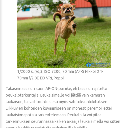
1/2000 s, f/6,3, ISO 7200, 70 mm (AF-S Nikkor 24-
70mm f/2.8E ED VR), Peppi
Takaseinässä on suuri AF-ON-painike, eli tässä on ajateltu
peukalotarkentajia. Laukaisimelle voi jättää vain kameran
laukaisun, tai vaihtoehtoisesti myös valotuksenlukituksen.
Liikkuvien kohteiden kuvaamiseen on monesti parempi, ettei
laukaisinnappi ala tarkentelemaan. Peukalolla voi pitää
tarkennuksen seurannassa kaiken aikaa ja laukaisimella voi sitten
ampua harkittua sarjatulta ratkaisevilla hetkillä.