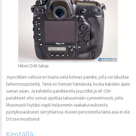
Nikon D4S takaa
Joysctikien välissä on lisänä vielä kolmas painike, jolla voi liikuttaa
tarkennuspistettä. Tämä on hieman hämäävää, koska kaksikin ajaisi
saman asian. Ja kahdella painikkeella joysctikit ja AF-ON-
painikkeet olisi voinut sijoittaa takaseinään symmetrisesti, jotta
lihasmuisti löytäisi napit helpommin vaakakuvauksesta
pystykuvaukseen siirryttäessä. Kuvien perusteella tämä asia ei ole
D5:ssa muuttunut.
Kentällä