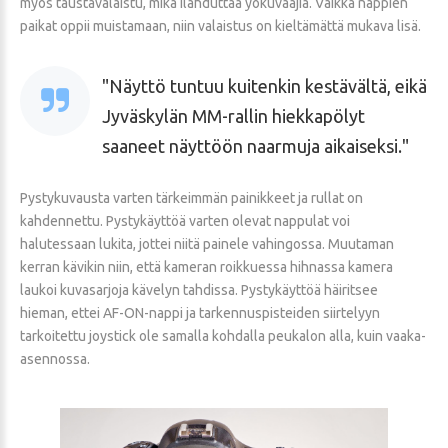
myös taustavalaistu, mikä ilahduttaa yökuvaajia. Vaikka nappien
paikat oppii muistamaan, niin valaistus on kieltämättä mukava lisä.
Näyttö tuntuu kuitenkin kestävältä, eikä
Jyväskylän MM-rallin hiekkapölyt
saaneet näyttöön naarmuja aikaiseksi.
Pystykuvausta varten tärkeimmän painikkeet ja rullat on
kahdennettu. Pystykäyttöä varten olevat nappulat voi
halutessaan lukita, jottei niitä painele vahingossa. Muutaman
kerran kävikin niin, että kameran roikkuessa hihnassa kamera
laukoi kuvasarjoja kävelyn tahdissa. Pystykäyttöä häiritsee
hieman, ettei AF-ON-nappi ja tarkennuspisteiden siirtelyyn
tarkoitettu joystick ole samalla kohdalla peukalon alla, kuin vaaka-
asennossa.