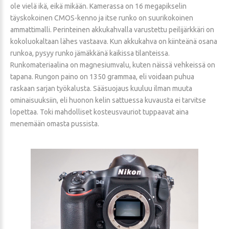
ole vielä ikä, eikä mikään. Kamerassa on 16 megapikselin
täyskokoinen CMOS-kenno ja itse runko on suurikokoinen
ammattimalli. Perinteinen akkukahvalla varustettu peilijärkkäri on
kokoluokaltaan lähes vastaava. Kun akkukahva on kiinteänä osana
runkoa, pysyy runko jämäkkänä kaikissa tilanteissa.
Runkomateriaalina on magnesiumvalu, kuten näissä vehkeissä on
tapana. Rungon paino on 1350 grammaa, eli voidaan puhua
raskaan sarjan työkalusta. Sääsuojaus kuuluu ilman muuta
ominaisuuksiin, eli huonon kelin sattuessa kuvausta ei tarvitse
lopettaa. Toki mahdolliset kosteusvauriot tuppaavat aina
menemään omasta pussista.