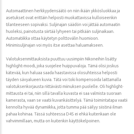
Automaattinen herkkyydensäätö on niin ikään ykkösluokkaa ja
asetukset ovat erittäin helposti muokattavissa kulloiseenkin
tilanteeseen sopivaksi. Suljinajan säädön voi jättää automaatin
huoleksi, painotusta siirtää lyhyeen tai pitkään suljinaikaan.
Automatiikka ottaa käytetyn polttovälin huomioon.
Minimisuljinajan voi myös itse asettaa haluamakseen.
Valotuksenmittauksista puuttuu uusimpiin Nikoneihin lisätty
highlight-moodi, joka suojelee huippuvaloja. Tämä olisi joskus
kätevää, kun haluaa saada haastavissa olosuhteissa helposti
täyden sävyalueen kuvia. Tätä voi toki kompensoida laittamalla
valotuksenkorjausta riittävästi miinuksen puolelle. Oli highlight-
mittausta ei tai, niin sillä tavalla kuvasta ei saa valmista suoraan
kamerasta, vaan se vaatii kuvankäsittelyä. Tämä toimintatapa vaatii
kennolta hyvää dynamiikka, jotta tumma pää säilyy siistinä ilman
pahaa kohinaa. Tässä suhteessa D4S ei ehkä kuitenkaan ole
vahvimmillaan, mutta on kuitenkin käyttökelpoinen.