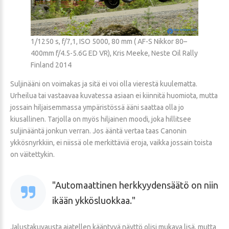
1/1250 s, f/7,1, ISO 5000, 80 mm ( AF-S Nikkor 80–
400mm f/4.5-5.6G ED VR), Kris Meeke, Neste Oil Rally
Finland 2014
Suljinääni on voimakas ja sitä ei voi olla vierestä kuulematta.
Urheilua tai vastaavaa kuvatessa asiaan ei kiinnitä huomiota, mutta
jossain hiljaisemmassa ympäristössä ääni saattaa olla jo
kiusallinen. Tarjolla on myös hiljainen moodi, joka hillitsee
suljinääntä jonkun verran. Jos ääntä vertaa taas Canonin
ykkösnyrkkiin, ei niissä ole merkittäviä eroja, vaikka jossain toista
on väitettykin.
Automaattinen herkkyydensäätö on niin
ikään ykkösluokkaa.
Jalustakuvausta ajatellen kääntyvä näyttö olisi mukava lisä, mutta