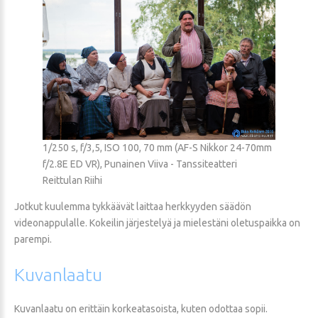
1/250 s, f/3,5, ISO 100, 70 mm (AF-S Nikkor 24-70mm
f/2.8E ED VR), Punainen Viiva - Tanssiteatteri
Reittulan Riihi
Jotkut kuulemma tykkäävät laittaa herkkyyden säädön
videonappulalle. Kokeilin järjestelyä ja mielestäni oletuspaikka on
parempi.
Kuvanlaatu
Kuvanlaatu on erittäin korkeatasoista, kuten odottaa sopii.