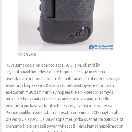
Nikon D4S
Kuvausmoodeja on perinteiset P, A, S ja M, eli mitään
täysautomaattiohjelmia ei ole tarjolla kissa- ja maisema-
asetuksista puhumattakaan. Ammattilaiset ja kokeneet kuvaajat
eivät niitä kaipaakaan. Kaikki säätimet ovat hyvin esillä, joten
asetusten muuttaminen käy nopeasti. Painikkeet ovat myös
mukavan kookkaat ja riittävän kaukana toisistaan, että tätä
vekotinta voi käyttää kohtuullisesti myös käsineet kädessä.
Pienen poikkeuksen tähän tekevät pienemmän LCD-näytön alla
olevat ISO-, QUAL. Ja WB-näppäimet, jotka ovat muita painikkeita
pienempiä ja pienessä syvennyksessä. Tärkeimmät näppäimet on