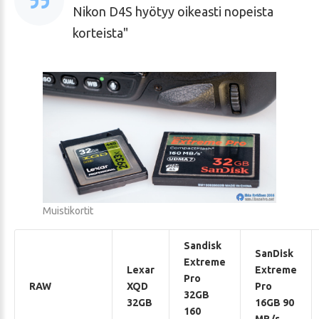
Nikon D4S hyötyy oikeasti nopeista
korteista
Muistikortit
Sandisk
SanDisk
Extreme
Lexar
Extreme
Pro
RAW
XQD
Pro
32GB
32GB
16GB 90
160