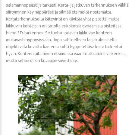
salamannopeasti ja tarkasti. Kerta- ja jatkuvan tarkennuksen välillä
siirtyminen käy näppärästi ja silmää etsimeltä nostamatta.
Kertatarkennuksella kätevintä on käyttää yhtä pistettä, mutta
liikkuviin kohteisiin on tarjolla erikokoisia dynaamisia pisteitä ja
hieno 3D-tarkennus. Se tuntuu pitävän liikkuvan kohteen
mukavasti hyppysissään. Jopa suhteellisen laajakulmaisella
objektiivilla kuvattu kameraa kohti hyppelehtivä koira tarkentui
hyvin. Kohteen pitäminen etsimessä vaan tuotti aluksi vaikeuksia,
mutta sehän olikin kuvaajan viivettä se.