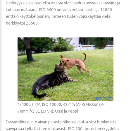
Herkkyyksiä voi huoletta nostaa ylös laadun pysyessä hyvänä ja
kohinan matalana. ISO 6400 on vielä erittäin siistiä ja 12800
erittäin käyttökelpoinen. Tarpeen tullen voisi käyttää vielä
herkkyyttä 25600.
1/4000 s, f/4, ISO 10000, 42 mm (AF-S Nikkor 24-
70mm f/2.8E ED VR), Ossi ja Peppi
Dynamiikka ei ole aivan parasta Nikonia, mutta siitä huolimatta
sävyjä saa kyllä talteen mukavasti. ISO 100 -perusherkkyydellä