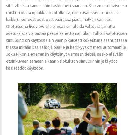
sitä tällaisiin kameroihin tuskin heti saadaan. Kun ammattilaisessa
roikkuu olalla optiikkaa kilotolkulla, niin kuvauksen tohinassa
kaikki ulkonevat osat ovat vaarassa jäädä matkan varrelle.
Oletuksena liveview-tila ei osaa simuloida valotusta, mutta
asetuksista voi laittaa päälle äänettömän tilan. Tällöin valotuksen
simulointi on käytössä. En vaan pikaisesti kokeiltuna saanut tässä
tilassa mitään käsisäätöjä päälle ja herkkyyskin meni automaatille.
Joku Nikonia enemmän käyttänyt varmaan tietää, saako elävään
etsinkuvaan samaan aikaan valotuksen simuloinnin ja täydet
käsisäädöt käyttöön.