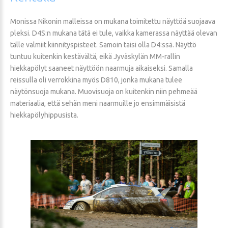
Monissa Nikonin malleissa on mukana toimitettu näyttöä suojaava
pleksi. D4S:n mukana tätä ei tule, vaikka kamerassa näyttää olevan
tälle valmiit kiinnityspisteet. Samoin taisi olla D4:ssä. Näyttö
tuntuu kuitenkin kestävältä, eikä Jyväskylän MM-rallin
hiekkapölyt saaneet näyttöön naarmuja aikaiseksi. Samalla
reissulla oli verrokkina myös D810, jonka mukana tulee
näytönsuoja mukana. Muovisuoja on kuitenkin niin pehmeää
materiaalia, että sehän meni naarmuille jo ensimmäisistä
hiekkapölyhippusista.