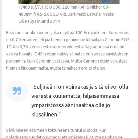
1/400 s, f/7,1, ISO 500, 220 mm ( AF-S Nikkor 80–
400mm f/4.5-5.6G ED VR), Jari-Matti Latvala, Neste
Oil Rally Finland 2014
Etsin on suurikokoinen, joka näyttää 100 % rajauksen. Suurennos
on 0,7-kertainen, eli jää hieman pahimman kilpailijan Canonin EOS-
1D X:n 0,76-kertaisesta suurennoksesta. Käytännössä eroa on
vaikea havaita. D4S:n etsin näkyy silmälasien kanssa aavistuksen
paremmin, kuin Canonin vastaava. Mutta Canonin etsin vaikuttaa
hieman kirkkaammalta, mutta tämäkään ero ei ole iso.
Suljinääni on voimakas ja sitä ei voi olla
vierestä kuulematta, hiljaisemmassa
ympäristössä ääni saattaa olla jo
kiusallinen.
Sähköiseen etsimeen tottuneena tuntui oudolta, kun
polarisaatiosuodatin pimensi etsinnäkymää. Mutta näinhän se