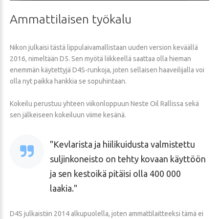
Ammattilaisen
työkalu
Nikon julkaisi tästä lippulaivamallistaan uuden version keväällä
2016, nimeltään D5. Sen myötä liikkeellä saattaa olla hieman
enemmän käytettyjä D4S-runkoja, joten sellaisen haaveilijalla voi
olla nyt paikka hankkia se sopuhintaan.
Kokeilu perustuu yhteen viikonloppuun Neste Oil Rallissa sekä
sen jälkeiseen kokeiluun viime kesänä.
Kevlarista ja hiilikuidusta valmistettu
suljinkoneisto on tehty kovaan käyttöön
ja sen kestoikä pitäisi olla 400 000
laakia.
D4S julkaistiin 2014 alkupuolella, joten ammattilaitteeksi tämä ei