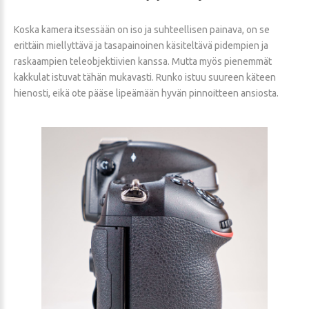
Koska kamera itsessään on iso ja suhteellisen painava, on se
erittäin miellyttävä ja tasapainoinen käsiteltävä pidempien ja
raskaampien teleobjektiivien kanssa. Mutta myös pienemmät
kakkulat istuvat tähän mukavasti. Runko istuu suureen käteen
hienosti, eikä ote pääse lipeämään hyvän pinnoitteen ansiosta.