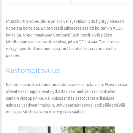
Muistikortin nopeudella on siis väliä ja Nikon D4S hyötyy oikeasti
nopeista korteista. Eniten tästä laitteesta saa irti kuitenkin XQD-
korteilla. Nopeimmatkaan CompactFlash-kortit eivät pääse
lähellekään samaa suorituskykyä, jota XQD:llä saa. Tämä tosin
näkyy myös korttien hinnassa, mutta rahalla saa ja hevosella
pääsee.
Kustomoitavuus
Kamerassa on kustomointimahdollisuuksia mukavasti. Etuseinässä
olevat kaksi nappia ovat kytkettävissä mieluisiin toimintoihin,
samoin videopainike. Valikoissa riittää säätövaraa erilaisissa
asioissa vaativaan makuun. Joku saattaisi sanoa, että säädettävää
on liikaa. Mutta kaikkea ei ole pakko säätää.