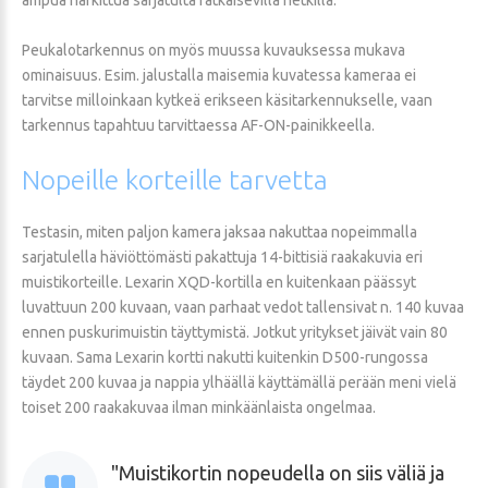
Peukalotarkennus on myös muussa kuvauksessa mukava
ominaisuus. Esim. jalustalla maisemia kuvatessa kameraa ei
tarvitse milloinkaan kytkeä erikseen käsitarkennukselle, vaan
tarkennus tapahtuu tarvittaessa AF-ON-painikkeella.
Nopeille
korteille
tarvetta
Testasin, miten paljon kamera jaksaa nakuttaa nopeimmalla
sarjatulella häviöttömästi pakattuja 14-bittisiä raakakuvia eri
muistikorteille. Lexarin XQD-kortilla en kuitenkaan päässyt
luvattuun 200 kuvaan, vaan parhaat vedot tallensivat n. 140 kuvaa
ennen puskurimuistin täyttymistä. Jotkut yritykset jäivät vain 80
kuvaan. Sama Lexarin kortti nakutti kuitenkin D500-rungossa
täydet 200 kuvaa ja nappia ylhäällä käyttämällä perään meni vielä
toiset 200 raakakuvaa ilman minkäänlaista ongelmaa.
Muistikortin nopeudella on siis väliä ja