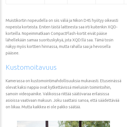
Muistikortin nopeudella on siis väliä ja Nikon D4S hyötyy oikeasti
nopeista korteista. Eniten tästä laitteesta saa irti kuitenkin XQD-
korteilla. Nopeimmatkaan CompactFlash-kortit eivät pääse
lähellekään samaa suorituskykyä, jota XQD:llä saa. Tämä tosin
näkyy myös korttien hinnassa, mutta rahalla saa ja hevosella
pääsee.
Kustomoitavuus
Kamerassa on kustomointimahdollisuuksia mukavasti. Etuseinässä
olevat kaksi nappia ovat kytkettävissä mieluisiin toimintoihin,
samoin videopainike. Valikoissa riittää säätövaraa erilaisissa
asioissa vaativaan makuun. Joku saattaisi sanoa, että säädettävää
on liikaa. Mutta kaikkea ei ole pakko säätää.