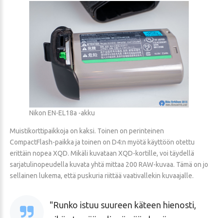
Nikon EN-EL18a -akku
Muistikorttipaikkoja on kaksi. Toinen on perinteinen
CompactFlash-paikka ja toinen on D4:n myötä käyttöön otettu
erittäin nopea XQD. Mikäli kuvataan XQD-kortille, voi täydellä
sarjatulinopeudella kuvata yhtä mittaa 200 RAW-kuvaa. Tämä on jo
sellainen lukema, että puskuria riittää vaativallekin kuvaajalle.
Runko istuu suureen käteen hienosti,