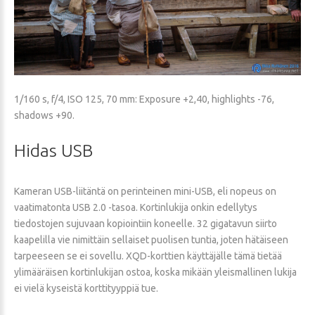
1/160 s, f/4, ISO 125, 70 mm: Exposure +2,40, highlights -76,
shadows +90.
Hidas
USB
Kameran USB-liitäntä on perinteinen mini-USB, eli nopeus on
vaatimatonta USB 2.0 -tasoa. Kortinlukija onkin edellytys
tiedostojen sujuvaan kopiointiin koneelle. 32 gigatavun siirto
kaapelilla vie nimittäin sellaiset puolisen tuntia, joten hätäiseen
tarpeeseen se ei sovellu. XQD-korttien käyttäjälle tämä tietää
ylimääräisen kortinlukijan ostoa, koska mikään yleismallinen lukija
ei vielä kyseistä korttityyppiä tue.