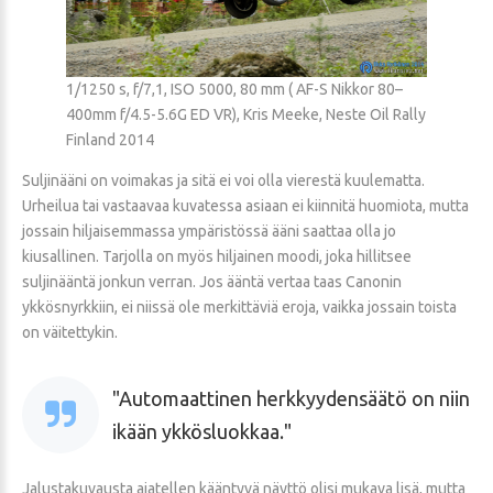
1/1250 s, f/7,1, ISO 5000, 80 mm ( AF-S Nikkor 80–
400mm f/4.5-5.6G ED VR), Kris Meeke, Neste Oil Rally
Finland 2014
Suljinääni on voimakas ja sitä ei voi olla vierestä kuulematta.
Urheilua tai vastaavaa kuvatessa asiaan ei kiinnitä huomiota, mutta
jossain hiljaisemmassa ympäristössä ääni saattaa olla jo
kiusallinen. Tarjolla on myös hiljainen moodi, joka hillitsee
suljinääntä jonkun verran. Jos ääntä vertaa taas Canonin
ykkösnyrkkiin, ei niissä ole merkittäviä eroja, vaikka jossain toista
on väitettykin.
Automaattinen herkkyydensäätö on niin
ikään ykkösluokkaa.
Jalustakuvausta ajatellen kääntyvä näyttö olisi mukava lisä, mutta