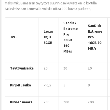
maksimikuvamäärän täytyttyä suurin osa kuvista on jo kortilla.
Maksimissaan kameralla voi siis ottaa 200 kuvaa putkeen,
Sandisk
SanDisk
Extreme
Lexar
Extreme
Pro
JPG
XQD
Pro
32GB
32GB
16GB 90
160
MB/s
MB/s
Täyttymisaika
20
20
20
Kirjoitusaika
< 0,5
5
9
Kuvien määrä
200
200
200