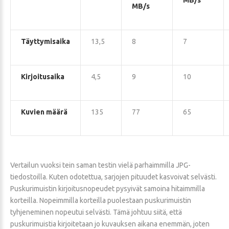
MB/s
MB/s
Täyttymisaika
13,5
8
7
Kirjoitusaika
4,5
9
10
Kuvien määrä
135
77
65
Vertailun vuoksi tein saman testin vielä parhaimmilla JPG-
tiedostoilla. Kuten odotettua, sarjojen pituudet kasvoivat selvästi.
Puskurimuistin kirjoitusnopeudet pysyivät samoina hitaimmilla
korteilla. Nopeimmilla korteilla puolestaan puskurimuistin
tyhjeneminen nopeutui selvästi. Tämä johtuu siitä, että
puskurimuistia kirjoitetaan jo kuvauksen aikana enemmän, joten