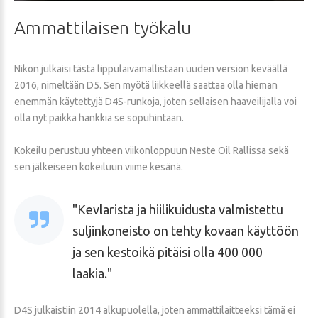
Ammattilaisen
työkalu
Nikon julkaisi tästä lippulaivamallistaan uuden version keväällä
2016, nimeltään D5. Sen myötä liikkeellä saattaa olla hieman
enemmän käytettyjä D4S-runkoja, joten sellaisen haaveilijalla voi
olla nyt paikka hankkia se sopuhintaan.
Kokeilu perustuu yhteen viikonloppuun Neste Oil Rallissa sekä
sen jälkeiseen kokeiluun viime kesänä.
Kevlarista ja hiilikuidusta valmistettu
suljinkoneisto on tehty kovaan käyttöön
ja sen kestoikä pitäisi olla 400 000
laakia.
D4S julkaistiin 2014 alkupuolella, joten ammattilaitteeksi tämä ei