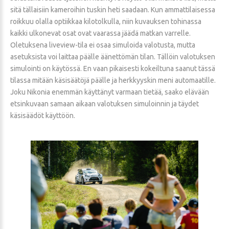
sitä tällaisiin kameroihin tuskin heti saadaan. Kun ammattilaisessa
roikkuu olalla optiikkaa kilotolkulla, niin kuvauksen tohinassa
kaikki ulkonevat osat ovat vaarassa jäädä matkan varrelle.
Oletuksena liveview-tila ei osaa simuloida valotusta, mutta
asetuksista voi laittaa päälle äänettömän tilan. Tällöin valotuksen
simulointi on käytössä. En vaan pikaisesti kokeiltuna saanut tässä
tilassa mitään käsisäätöjä päälle ja herkkyyskin meni automaatille.
Joku Nikonia enemmän käyttänyt varmaan tietää, saako elävään
etsinkuvaan samaan aikaan valotuksen simuloinnin ja täydet
käsisäädöt käyttöön.