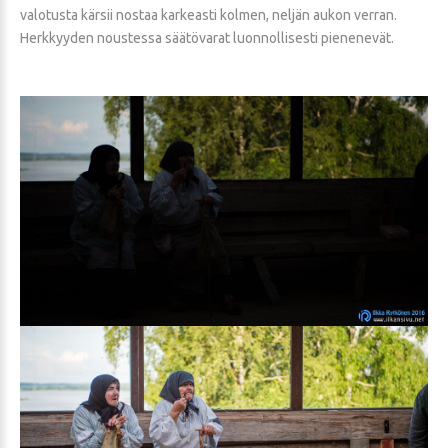
valotusta kärsii nostaa karkeasti kolmen, neljän aukon verran.
Herkkyyden noustessa säätövarat luonnollisesti pienenevät.