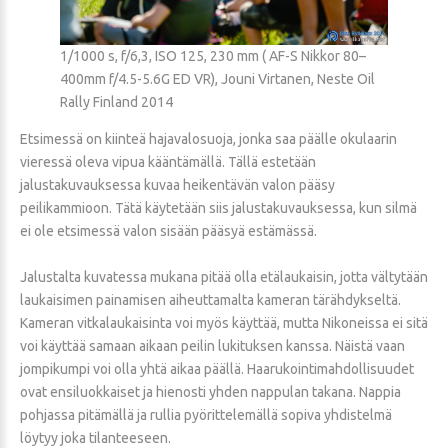
1/1000 s, f/6,3, ISO 125, 230 mm ( AF-S Nikkor 80–
400mm f/4.5-5.6G ED VR), Jouni Virtanen, Neste Oil
Rally Finland 2014
Etsimessä on kiinteä hajavalosuoja, jonka saa päälle okulaarin
vieressä oleva vipua kääntämällä. Tällä estetään
jalustakuvauksessa kuvaa heikentävän valon pääsy
peilikammioon. Tätä käytetään siis jalustakuvauksessa, kun silmä
ei ole etsimessä valon sisään pääsyä estämässä.
Jalustalta kuvatessa mukana pitää olla etälaukaisin, jotta vältytään
laukaisimen painamisen aiheuttamalta kameran tärähdykseltä.
Kameran vitkalaukaisinta voi myös käyttää, mutta Nikoneissa ei sitä
voi käyttää samaan aikaan peilin lukituksen kanssa. Näistä vaan
jompikumpi voi olla yhtä aikaa päällä. Haarukointimahdollisuudet
ovat ensiluokkaiset ja hienosti yhden nappulan takana. Nappia
pohjassa pitämällä ja rullia pyörittelemällä sopiva yhdistelmä
löytyy joka tilanteeseen.