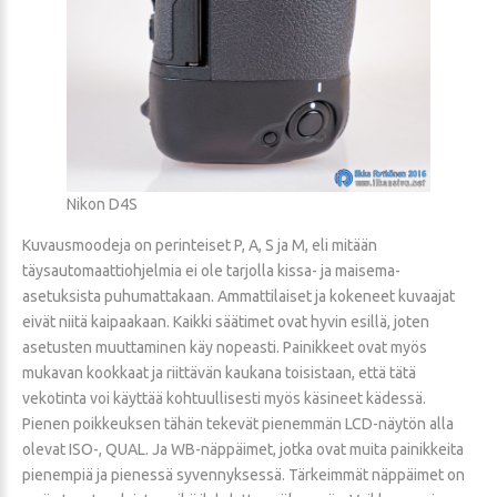
Nikon D4S
Kuvausmoodeja on perinteiset P, A, S ja M, eli mitään
täysautomaattiohjelmia ei ole tarjolla kissa- ja maisema-
asetuksista puhumattakaan. Ammattilaiset ja kokeneet kuvaajat
eivät niitä kaipaakaan. Kaikki säätimet ovat hyvin esillä, joten
asetusten muuttaminen käy nopeasti. Painikkeet ovat myös
mukavan kookkaat ja riittävän kaukana toisistaan, että tätä
vekotinta voi käyttää kohtuullisesti myös käsineet kädessä.
Pienen poikkeuksen tähän tekevät pienemmän LCD-näytön alla
olevat ISO-, QUAL. Ja WB-näppäimet, jotka ovat muita painikkeita
pienempiä ja pienessä syvennyksessä. Tärkeimmät näppäimet on