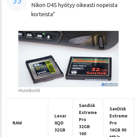
Nikon D4S hyötyy oikeasti nopeista
korteista
Muistikortit
Sandisk
SanDisk
Extreme
Lexar
Extreme
Pro
RAW
XQD
Pro
32GB
32GB
16GB 90
160