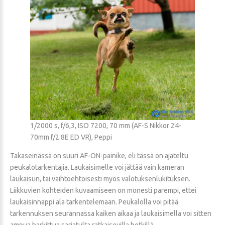
1/2000 s, f/6,3, ISO 7200, 70 mm (AF-S Nikkor 24-
70mm f/2.8E ED VR), Peppi
Takaseinässä on suuri AF-ON-painike, eli tässä on ajateltu
peukalotarkentajia. Laukaisimelle voi jättää vain kameran
laukaisun, tai vaihtoehtoisesti myös valotuksenlukituksen.
Liikkuvien kohteiden kuvaamiseen on monesti parempi, ettei
laukaisinnappi ala tarkentelemaan. Peukalolla voi pitää
tarkennuksen seurannassa kaiken aikaa ja laukaisimella voi sitten
ampua harkittua sarjatulta ratkaisevilla hetkillä.