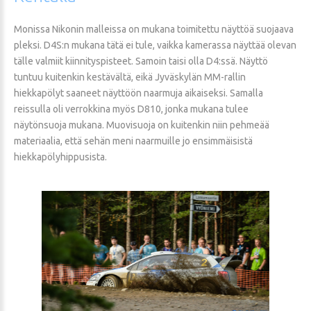
Monissa Nikonin malleissa on mukana toimitettu näyttöä suojaava
pleksi. D4S:n mukana tätä ei tule, vaikka kamerassa näyttää olevan
tälle valmiit kiinnityspisteet. Samoin taisi olla D4:ssä. Näyttö
tuntuu kuitenkin kestävältä, eikä Jyväskylän MM-rallin
hiekkapölyt saaneet näyttöön naarmuja aikaiseksi. Samalla
reissulla oli verrokkina myös D810, jonka mukana tulee
näytönsuoja mukana. Muovisuoja on kuitenkin niin pehmeää
materiaalia, että sehän meni naarmuille jo ensimmäisistä
hiekkapölyhippusista.