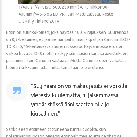
1/400 s, f/7,1, ISO 500, 220 mm ( AF-S Nikkor 80–
400mm f/4.5-5.6G ED VR), Jari-Matti Latvala, Neste
Oil Rally Finland 2014
Etsin on suurikokoinen, joka näyttää 100 % rajauksen. Suurennos
on 0,7-kertainen, eli jää hieman pahimman kilpailijan Canonin EOS-
1D X:n 0,76-kertaisesta suurennoksesta. Käytännössä eroa on
vaikea havaita. D4S:n etsin näkyy silmälasien kanssa aavistuksen
paremmin, kuin Canonin vastaava. Mutta Canonin etsin vaikuttaa
hieman kirkkaammalta, mutta tämäkään ero ei ole iso.
Suljinääni on voimakas ja sitä ei voi olla
vierestä kuulematta, hiljaisemmassa
ympäristössä ääni saattaa olla jo
kiusallinen.
Sähköiseen etsimeen tottuneena tuntui oudolta, kun
polarisaatiosuodatin pimensi etsinnäkymää. Mutta näinhän se