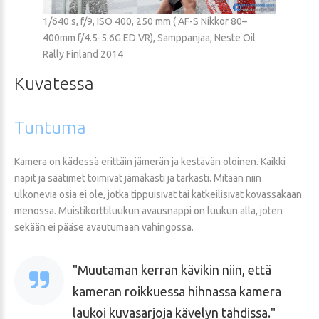
1/640 s, f/9, ISO 400, 250 mm ( AF-S Nikkor 80–
400mm f/4.5-5.6G ED VR), Samppanjaa, Neste Oil
Rally Finland 2014
Kuvatessa
Tuntuma
Kamera on kädessä erittäin jämerän ja kestävän oloinen. Kaikki
napit ja säätimet toimivat jämäkästi ja tarkasti. Mitään niin
ulkonevia osia ei ole, jotka tippuisivat tai katkeilisivat kovassakaan
menossa. Muistikorttiluukun avausnappi on luukun alla, joten
sekään ei pääse avautumaan vahingossa.
Muutaman kerran kävikin niin, että
kameran roikkuessa hihnassa kamera
laukoi kuvasarjoja kävelyn tahdissa.