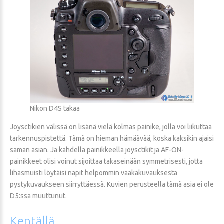
Nikon D4S takaa
Joysctikien välissä on lisänä vielä kolmas painike, jolla voi liikuttaa
tarkennuspistettä. Tämä on hieman hämäävää, koska kaksikin ajaisi
saman asian. Ja kahdella painikkeella joysctikit ja AF-ON-
painikkeet olisi voinut sijoittaa takaseinään symmetrisesti, jotta
lihasmuisti löytäisi napit helpommin vaakakuvauksesta
pystykuvaukseen siirryttäessä. Kuvien perusteella tämä asia ei ole
D5:ssa muuttunut.
Kentällä