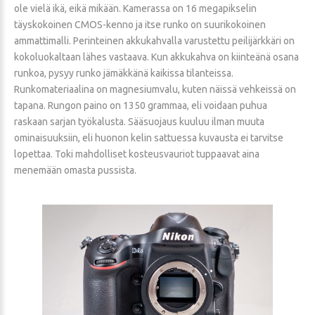
ole vielä ikä, eikä mikään. Kamerassa on 16 megapikselin
täyskokoinen CMOS-kenno ja itse runko on suurikokoinen
ammattimalli. Perinteinen akkukahvalla varustettu peilijärkkäri on
kokoluokaltaan lähes vastaava. Kun akkukahva on kiinteänä osana
runkoa, pysyy runko jämäkkänä kaikissa tilanteissa.
Runkomateriaalina on magnesiumvalu, kuten näissä vehkeissä on
tapana. Rungon paino on 1350 grammaa, eli voidaan puhua
raskaan sarjan työkalusta. Sääsuojaus kuuluu ilman muuta
ominaisuuksiin, eli huonon kelin sattuessa kuvausta ei tarvitse
lopettaa. Toki mahdolliset kosteusvauriot tuppaavat aina
menemään omasta pussista.