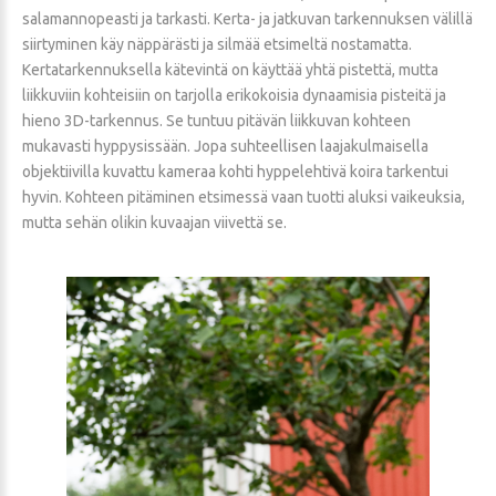
salamannopeasti ja tarkasti. Kerta- ja jatkuvan tarkennuksen välillä
siirtyminen käy näppärästi ja silmää etsimeltä nostamatta.
Kertatarkennuksella kätevintä on käyttää yhtä pistettä, mutta
liikkuviin kohteisiin on tarjolla erikokoisia dynaamisia pisteitä ja
hieno 3D-tarkennus. Se tuntuu pitävän liikkuvan kohteen
mukavasti hyppysissään. Jopa suhteellisen laajakulmaisella
objektiivilla kuvattu kameraa kohti hyppelehtivä koira tarkentui
hyvin. Kohteen pitäminen etsimessä vaan tuotti aluksi vaikeuksia,
mutta sehän olikin kuvaajan viivettä se.