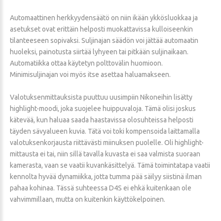
Automaattinen herkkyydensäätö on niin ikään ykkösluokkaa ja
asetukset ovat erittäin helposti muokattavissa kulloiseenkin
tilanteeseen sopivaksi. Suljinajan säädön voi jättää automaatin
huoleksi, painotusta siirtää lyhyeen tai pitkään suljinaikaan.
Automatiikka ottaa käytetyn polttovälin huomioon.
Minimisuljinajan voi myös itse asettaa haluamakseen.
Valotuksenmittauksista puuttuu uusimpiin Nikoneihin lisätty
highlight-moodi, joka suojelee huippuvaloja. Tämä olisi joskus
kätevää, kun haluaa saada haastavissa olosuhteissa helposti
täyden sävyalueen kuvia. Tätä voi toki kompensoida laittamalla
valotuksenkorjausta riittävästi miinuksen puolelle. Oli highlight-
mittausta ei tai, niin sillä tavalla kuvasta ei saa valmista suoraan
kamerasta, vaan se vaatii kuvankäsittelyä. Tämä toimintatapa vaatii
kennolta hyvää dynamiikka, jotta tumma pää säilyy siistinä ilman
pahaa kohinaa. Tässä suhteessa D4S ei ehkä kuitenkaan ole
vahvimmillaan, mutta on kuitenkin käyttökelpoinen.