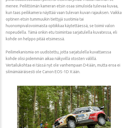
menee. Peilittömän kameran etsin osaa simuloida tulevaa kuvaa,
kun taas peilikamera näyttää vaan tulevan kuvan rajauksen. Vaikka
optinen etsin tummuukin tiettyjä suotimia tai
huonompivalovoimaista optiikkaa käytettäessä, se toimii valon
nopeudella. Tämä onkin etu toimintaa sarjatulella kuvatessa, eli
kohde on helppo pitää etsimessä.
Peilimekanismia on uudistettu, jotta sarjatulella kuvattaessa
kohde olisi pidemmän aikaa näkyvillä otosten välillä.
Vertailukohtaa ei tässä nyt ole vanhempaan D4:ään, mutta eroa ei
silmämääräisesti ole Canon EOS-1D X:ään.