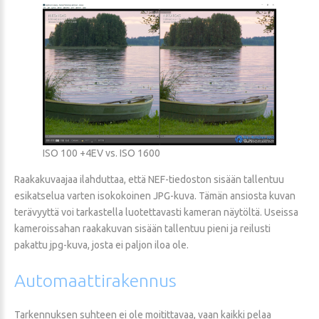
ISO 100 +4EV vs. ISO 1600
Raakakuvaajaa ilahduttaa, että NEF-tiedoston sisään tallentuu
esikatselua varten isokokoinen JPG-kuva. Tämän ansiosta kuvan
terävyyttä voi tarkastella luotettavasti kameran näytöltä. Useissa
kameroissahan raakakuvan sisään tallentuu pieni ja reilusti
pakattu jpg-kuva, josta ei paljon iloa ole.
Automaattirakennus
Tarkennuksen suhteen ei ole moitittavaa, vaan kaikki pelaa