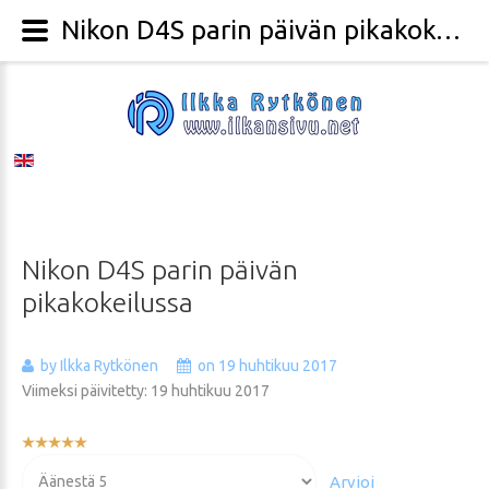
Nikon D4S parin päivän pikakokeilussa - Valokuvaaja Ilkka Rytkönen
Nikon
D4S
parin
päivän
pikakokeilussa
by Ilkka Rytkönen
on 19 huhtikuu 2017
Viimeksi päivitetty: 19 huhtikuu 2017
Käyttäjän
arvio:
Voit
5
/
5