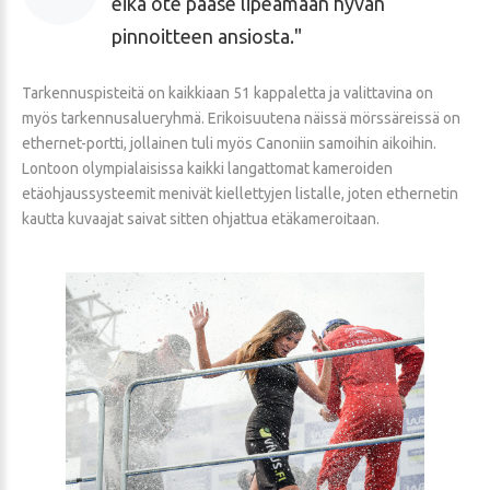
eikä ote pääse lipeämään hyvän
pinnoitteen ansiosta.
Tarkennuspisteitä on kaikkiaan 51 kappaletta ja valittavina on
myös tarkennusalueryhmä. Erikoisuutena näissä mörssäreissä on
ethernet-portti, jollainen tuli myös Canoniin samoihin aikoihin.
Lontoon olympialaisissa kaikki langattomat kameroiden
etäohjaussysteemit menivät kiellettyjen listalle, joten ethernetin
kautta kuvaajat saivat sitten ohjattua etäkameroitaan.