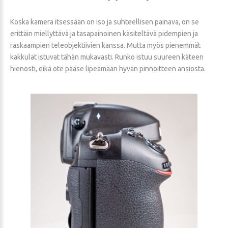
Koska kamera itsessään on iso ja suhteellisen painava, on se
erittäin miellyttävä ja tasapainoinen käsiteltävä pidempien ja
raskaampien teleobjektiivien kanssa. Mutta myös pienemmät
kakkulat istuvat tähän mukavasti. Runko istuu suureen käteen
hienosti, eikä ote pääse lipeämään hyvän pinnoitteen ansiosta.