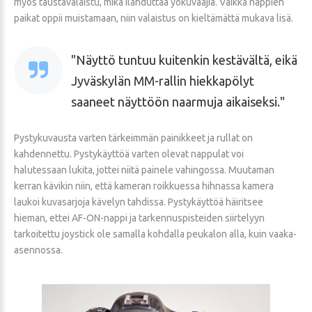
myös taustavalaistu, mikä ilahduttaa yökuvaajia. Vaikka nappien
paikat oppii muistamaan, niin valaistus on kieltämättä mukava lisä.
Näyttö tuntuu kuitenkin kestävältä, eikä
Jyväskylän MM-rallin hiekkapölyt
saaneet näyttöön naarmuja aikaiseksi.
Pystykuvausta varten tärkeimmän painikkeet ja rullat on
kahdennettu. Pystykäyttöä varten olevat nappulat voi
halutessaan lukita, jottei niitä painele vahingossa. Muutaman
kerran kävikin niin, että kameran roikkuessa hihnassa kamera
laukoi kuvasarjoja kävelyn tahdissa. Pystykäyttöä häiritsee
hieman, ettei AF-ON-nappi ja tarkennuspisteiden siirtelyyn
tarkoitettu joystick ole samalla kohdalla peukalon alla, kuin vaaka-
asennossa.