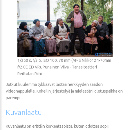
1/250 s, f/3,5, ISO 100, 70 mm (AF-S Nikkor 24-70mm
f/2.8E ED VR), Punainen Viiva - Tanssiteatteri
Reittulan Riihi
Jotkut kuulemma tykkäävät laittaa herkkyyden säädön
videonappulalle. Kokeilin järjestelyä ja mielestäni oletuspaikka on
parempi.
Kuvanlaatu
Kuvanlaatu on erittäin korkeatasoista, kuten odottaa sopii.