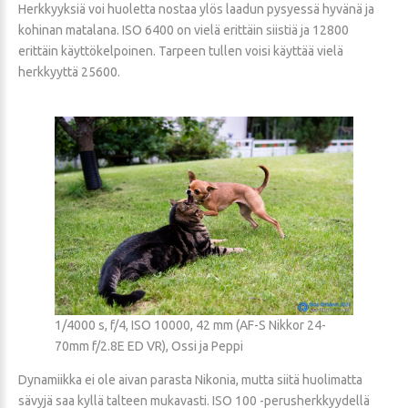
Herkkyyksiä voi huoletta nostaa ylös laadun pysyessä hyvänä ja
kohinan matalana. ISO 6400 on vielä erittäin siistiä ja 12800
erittäin käyttökelpoinen. Tarpeen tullen voisi käyttää vielä
herkkyyttä 25600.
1/4000 s, f/4, ISO 10000, 42 mm (AF-S Nikkor 24-
70mm f/2.8E ED VR), Ossi ja Peppi
Dynamiikka ei ole aivan parasta Nikonia, mutta siitä huolimatta
sävyjä saa kyllä talteen mukavasti. ISO 100 -perusherkkyydellä