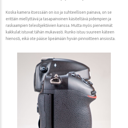
Koska kamera itsessään on iso ja suhteellisen painava, on se
erittäin miellyttävä ja tasapainoinen käsiteltävä pidempien ja
raskaampien teleobjektiivien kanssa. Mutta myös pienemmät
kakkulat istuvat tähän mukavasti. Runko istuu suureen käteen
hienosti, eikä ote pääse lipeämään hyvän pinnoitteen ansiosta.