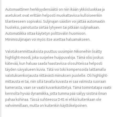
Automaattinen herkkyydensäätö on niin ikään ykkösluokkaa ja
asetukset ovat erittäin helposti muokattavissa kulloiseenkin
tilanteeseen sopivaksi. Suljinajan säädön voi jättää automaatin
huoleksi, painotusta siirtää lyhyeen tai pitkään suljinaikaan.
Automatiikka ottaa käytetyn polttovälin huomioon.
Minimisuljinajan voi myös itse asettaa haluamakseen.
Valotuksenmittauksista puuttuu uusimpiin Nikoneihin lisätty
highlight-moodi, joka suojelee huippuvaloja. Tämä olisi joskus
kätevää, kun haluaa saada haastavissa olosuhteissa helposti
täyden sävyalueen kuvia. Tätä voi toki kompensoida laittamalla
valotuksenkorjausta riittävästi miinuksen puolelle. Oli highlight-
mittausta ei tai, niin sillä tavalla kuvasta ei saa valmista suoraan
kamerasta, vaan se vaatii kuvankäsittelyä. Tämä toimintatapa vaatii
kennolta hyvää dynamiikka, jotta tumma pää säilyy siistinä ilman
pahaa kohinaa. Tässä suhteessa D4S ei ehkä kuitenkaan ole
vahvimmillaan, mutta on kuitenkin käyttökelpoinen.