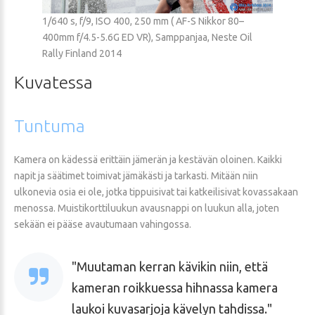
1/640 s, f/9, ISO 400, 250 mm ( AF-S Nikkor 80–
400mm f/4.5-5.6G ED VR), Samppanjaa, Neste Oil
Rally Finland 2014
Kuvatessa
Tuntuma
Kamera on kädessä erittäin jämerän ja kestävän oloinen. Kaikki
napit ja säätimet toimivat jämäkästi ja tarkasti. Mitään niin
ulkonevia osia ei ole, jotka tippuisivat tai katkeilisivat kovassakaan
menossa. Muistikorttiluukun avausnappi on luukun alla, joten
sekään ei pääse avautumaan vahingossa.
Muutaman kerran kävikin niin, että
kameran roikkuessa hihnassa kamera
laukoi kuvasarjoja kävelyn tahdissa.