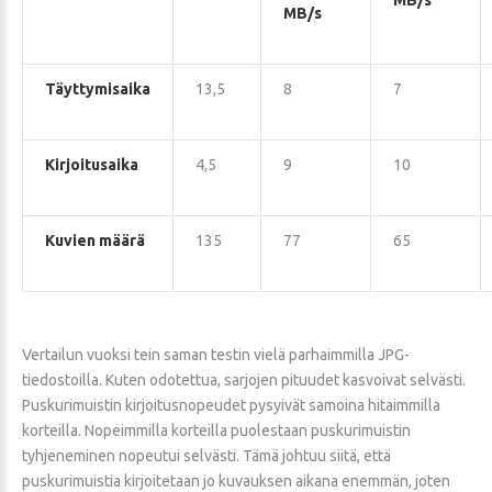
MB/s
MB/s
Täyttymisaika
13,5
8
7
Kirjoitusaika
4,5
9
10
Kuvien määrä
135
77
65
Vertailun vuoksi tein saman testin vielä parhaimmilla JPG-
tiedostoilla. Kuten odotettua, sarjojen pituudet kasvoivat selvästi.
Puskurimuistin kirjoitusnopeudet pysyivät samoina hitaimmilla
korteilla. Nopeimmilla korteilla puolestaan puskurimuistin
tyhjeneminen nopeutui selvästi. Tämä johtuu siitä, että
puskurimuistia kirjoitetaan jo kuvauksen aikana enemmän, joten