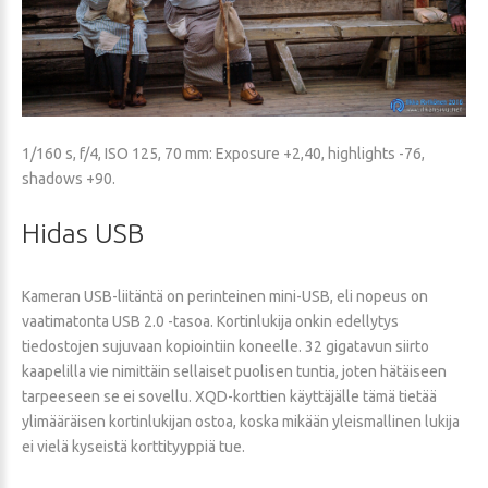
1/160 s, f/4, ISO 125, 70 mm: Exposure +2,40, highlights -76,
shadows +90.
Hidas
USB
Kameran USB-liitäntä on perinteinen mini-USB, eli nopeus on
vaatimatonta USB 2.0 -tasoa. Kortinlukija onkin edellytys
tiedostojen sujuvaan kopiointiin koneelle. 32 gigatavun siirto
kaapelilla vie nimittäin sellaiset puolisen tuntia, joten hätäiseen
tarpeeseen se ei sovellu. XQD-korttien käyttäjälle tämä tietää
ylimääräisen kortinlukijan ostoa, koska mikään yleismallinen lukija
ei vielä kyseistä korttityyppiä tue.