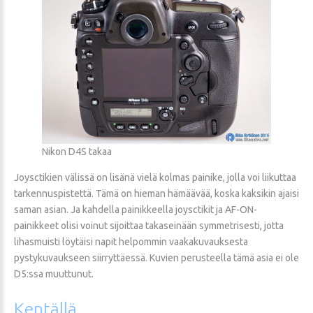
Nikon D4S takaa
Joysctikien välissä on lisänä vielä kolmas painike, jolla voi liikuttaa
tarkennuspistettä. Tämä on hieman hämäävää, koska kaksikin ajaisi
saman asian. Ja kahdella painikkeella joysctikit ja AF-ON-
painikkeet olisi voinut sijoittaa takaseinään symmetrisesti, jotta
lihasmuisti löytäisi napit helpommin vaakakuvauksesta
pystykuvaukseen siirryttäessä. Kuvien perusteella tämä asia ei ole
D5:ssa muuttunut.
Kentällä