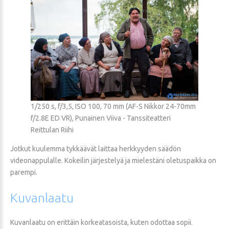
1/250 s, f/3,5, ISO 100, 70 mm (AF-S Nikkor 24-70mm
f/2.8E ED VR), Punainen Viiva - Tanssiteatteri
Reittulan Riihi
Jotkut kuulemma tykkäävät laittaa herkkyyden säädön
videonappulalle. Kokeilin järjestelyä ja mielestäni oletuspaikka on
parempi.
Kuvanlaatu
Kuvanlaatu on erittäin korkeatasoista, kuten odottaa sopii.