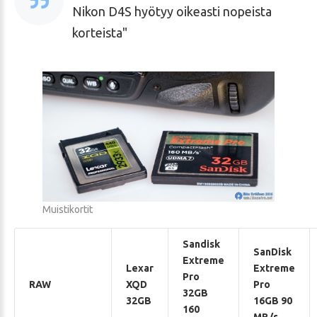
Nikon D4S hyötyy oikeasti nopeista
korteista
Muistikortit
Sandisk
SanDisk
Extreme
Lexar
Extreme
Pro
RAW
XQD
Pro
32GB
32GB
16GB 90
160