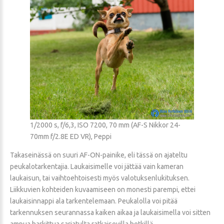
1/2000 s, f/6,3, ISO 7200, 70 mm (AF-S Nikkor 24-
70mm f/2.8E ED VR), Peppi
Takaseinässä on suuri AF-ON-painike, eli tässä on ajateltu
peukalotarkentajia. Laukaisimelle voi jättää vain kameran
laukaisun, tai vaihtoehtoisesti myös valotuksenlukituksen.
Liikkuvien kohteiden kuvaamiseen on monesti parempi, ettei
laukaisinnappi ala tarkentelemaan. Peukalolla voi pitää
tarkennuksen seurannassa kaiken aikaa ja laukaisimella voi sitten
ampua harkittua sarjatulta ratkaisevilla hetkillä.