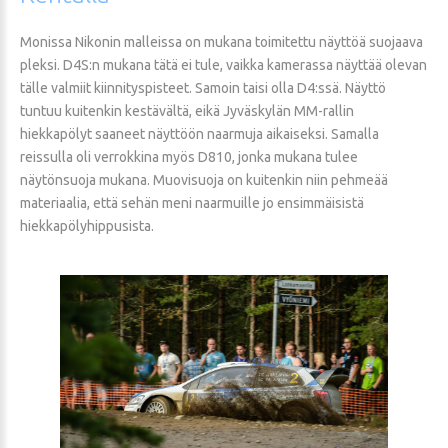
Monissa Nikonin malleissa on mukana toimitettu näyttöä suojaava
pleksi. D4S:n mukana tätä ei tule, vaikka kamerassa näyttää olevan
tälle valmiit kiinnityspisteet. Samoin taisi olla D4:ssä. Näyttö
tuntuu kuitenkin kestävältä, eikä Jyväskylän MM-rallin
hiekkapölyt saaneet näyttöön naarmuja aikaiseksi. Samalla
reissulla oli verrokkina myös D810, jonka mukana tulee
näytönsuoja mukana. Muovisuoja on kuitenkin niin pehmeää
materiaalia, että sehän meni naarmuille jo ensimmäisistä
hiekkapölyhippusista.