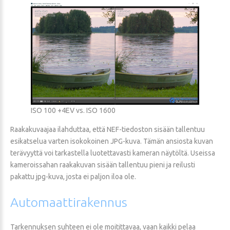
ISO 100 +4EV vs. ISO 1600
Raakakuvaajaa ilahduttaa, että NEF-tiedoston sisään tallentuu
esikatselua varten isokokoinen JPG-kuva. Tämän ansiosta kuvan
terävyyttä voi tarkastella luotettavasti kameran näytöltä. Useissa
kameroissahan raakakuvan sisään tallentuu pieni ja reilusti
pakattu jpg-kuva, josta ei paljon iloa ole.
Automaattirakennus
Tarkennuksen suhteen ei ole moitittavaa, vaan kaikki pelaa