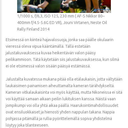
1/1000 s, f/6,3, ISO 125, 230 mm ( AF-S Nikkor 80–
400mm f/4.5-5.6G ED VR), Jouni Virtanen, Neste Oil
Rally Finland 2014
Etsimessä on kiinteä hajavalosuoja, jonka saa päälle okulaarin
vieressä oleva vipua kääntämällä. Tällä estetään
jalustakuvauksessa kuvaa heikentävän valon pääsy
peilikammioon. Tätä käytetään siis jalustakuvauksessa, kun silmä
ei ole etsimessä valon sisään pääsyä estämässä.
Jalustalta kuvatessa mukana pitää olla etälaukaisin, jotta vältytään
laukaisimen painamisen aiheuttamalta kameran tärähdykseltä.
Kameran vitkalaukaisinta voi myös käyttää, mutta Nikoneissa ei sitä
voi käyttää samaan aikaan peilin lukituksen kanssa. Näistä vaan
jompikumpi voi olla yhtä aikaa päällä. Haarukointimahdollisuudet
ovat ensiluokkaiset ja hienosti yhden nappulan takana. Nappia
pohjassa pitämällä ja rullia pyörittelemällä sopiva yhdistelmä
löytyy joka tilanteeseen.