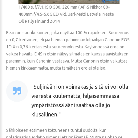
1/400 s, f/7,1, ISO 500, 220 mm ( AF-S Nikkor 80–
400mm f/4.5-5.6G ED VR), Jari-Matti Latvala, Neste
Oil Rally Finland 2014
Etsin on suurikokoinen, joka näyttää 100 % rajauksen. Suurennos
on 0,7-kertainen, eli jää hieman pahimman kilpailijan Canonin EOS-
1D X:n 0,76-kertaisesta suurennoksesta. Käytännössä eroa on
vaikea havaita. D4S:n etsin näkyy silmälasien kanssa aavistuksen
paremmin, kuin Canonin vastaava. Mutta Canonin etsin vaikuttaa
hieman kirkkaammalta, mutta tämäkään ero ei ole iso.
Suljinääni on voimakas ja sitä ei voi olla
vierestä kuulematta, hiljaisemmassa
ympäristössä ääni saattaa olla jo
kiusallinen.
Sähköiseen etsimeen tottuneena tuntui oudolta, kun
polarisaatiosuodatin pimensi etsinnäkymää. Mutta näinhän se