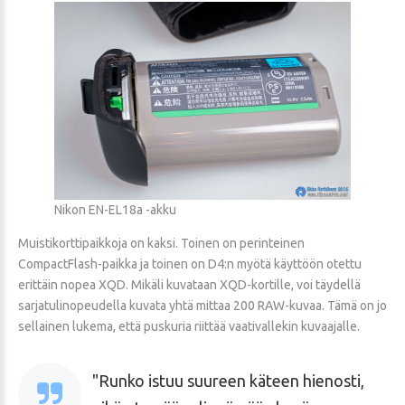
Nikon EN-EL18a -akku
Muistikorttipaikkoja on kaksi. Toinen on perinteinen
CompactFlash-paikka ja toinen on D4:n myötä käyttöön otettu
erittäin nopea XQD. Mikäli kuvataan XQD-kortille, voi täydellä
sarjatulinopeudella kuvata yhtä mittaa 200 RAW-kuvaa. Tämä on jo
sellainen lukema, että puskuria riittää vaativallekin kuvaajalle.
Runko istuu suureen käteen hienosti,