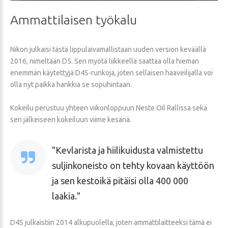
Ammattilaisen
työkalu
Nikon julkaisi tästä lippulaivamallistaan uuden version keväällä
2016, nimeltään D5. Sen myötä liikkeellä saattaa olla hieman
enemmän käytettyjä D4S-runkoja, joten sellaisen haaveilijalla voi
olla nyt paikka hankkia se sopuhintaan.
Kokeilu perustuu yhteen viikonloppuun Neste Oil Rallissa sekä
sen jälkeiseen kokeiluun viime kesänä.
Kevlarista ja hiilikuidusta valmistettu
suljinkoneisto on tehty kovaan käyttöön
ja sen kestoikä pitäisi olla 400 000
laakia.
D4S julkaistiin 2014 alkupuolella, joten ammattilaitteeksi tämä ei