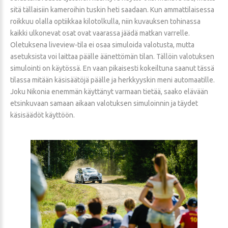
sitä tällaisiin kameroihin tuskin heti saadaan. Kun ammattilaisessa
roikkuu olalla optiikkaa kilotolkulla, niin kuvauksen tohinassa
kaikki ulkonevat osat ovat vaarassa jäädä matkan varrelle.
Oletuksena liveview-tila ei osaa simuloida valotusta, mutta
asetuksista voi laittaa päälle äänettömän tilan. Tällöin valotuksen
simulointi on käytössä. En vaan pikaisesti kokeiltuna saanut tässä
tilassa mitään käsisäätöjä päälle ja herkkyyskin meni automaatille.
Joku Nikonia enemmän käyttänyt varmaan tietää, saako elävään
etsinkuvaan samaan aikaan valotuksen simuloinnin ja täydet
käsisäädöt käyttöön.