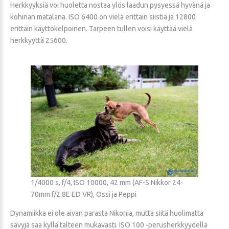
Herkkyyksiä voi huoletta nostaa ylös laadun pysyessä hyvänä ja
kohinan matalana. ISO 6400 on vielä erittäin siistiä ja 12800
erittäin käyttökelpoinen. Tarpeen tullen voisi käyttää vielä
herkkyyttä 25600.
1/4000 s, f/4, ISO 10000, 42 mm (AF-S Nikkor 24-
70mm f/2.8E ED VR), Ossi ja Peppi
Dynamiikka ei ole aivan parasta Nikonia, mutta siitä huolimatta
sävyjä saa kyllä talteen mukavasti. ISO 100 -perusherkkyydellä