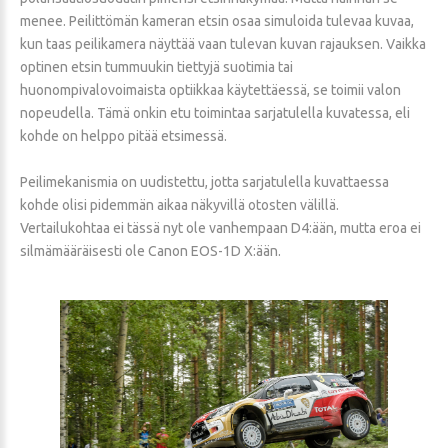
menee. Peilittömän kameran etsin osaa simuloida tulevaa kuvaa,
kun taas peilikamera näyttää vaan tulevan kuvan rajauksen. Vaikka
optinen etsin tummuukin tiettyjä suotimia tai
huonompivalovoimaista optiikkaa käytettäessä, se toimii valon
nopeudella. Tämä onkin etu toimintaa sarjatulella kuvatessa, eli
kohde on helppo pitää etsimessä.
Peilimekanismia on uudistettu, jotta sarjatulella kuvattaessa
kohde olisi pidemmän aikaa näkyvillä otosten välillä.
Vertailukohtaa ei tässä nyt ole vanhempaan D4:ään, mutta eroa ei
silmämääräisesti ole Canon EOS-1D X:ään.