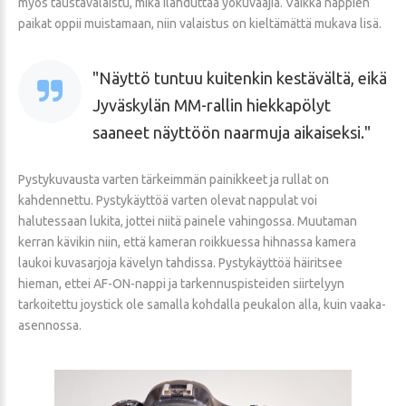
myös taustavalaistu, mikä ilahduttaa yökuvaajia. Vaikka nappien
paikat oppii muistamaan, niin valaistus on kieltämättä mukava lisä.
Näyttö tuntuu kuitenkin kestävältä, eikä
Jyväskylän MM-rallin hiekkapölyt
saaneet näyttöön naarmuja aikaiseksi.
Pystykuvausta varten tärkeimmän painikkeet ja rullat on
kahdennettu. Pystykäyttöä varten olevat nappulat voi
halutessaan lukita, jottei niitä painele vahingossa. Muutaman
kerran kävikin niin, että kameran roikkuessa hihnassa kamera
laukoi kuvasarjoja kävelyn tahdissa. Pystykäyttöä häiritsee
hieman, ettei AF-ON-nappi ja tarkennuspisteiden siirtelyyn
tarkoitettu joystick ole samalla kohdalla peukalon alla, kuin vaaka-
asennossa.