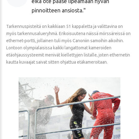
eikä ote pääse lipeämään hyvän
pinnoitteen ansiosta.
Tarkennuspisteitä on kaikkiaan 51 kappaletta ja valittavina on
myös tarkennusalueryhmä. Erikoisuutena näissä mörssäreissä on
ethernet-portti, jollainen tuli myös Canoniin samoihin aikoihin.
Lontoon olympialaisissa kaikki langattomat kameroiden
etäohjaussysteemit menivät kiellettyjen listalle, joten ethernetin
kautta kuvaajat saivat sitten ohjattua etäkameroitaan.