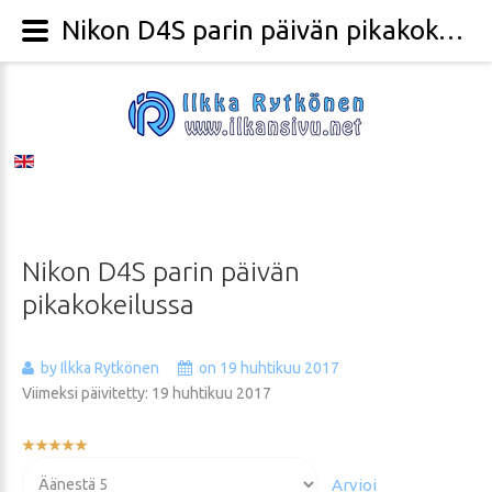
Nikon D4S parin päivän pikakokeilussa - Valokuvaaja Ilkka Rytkönen
Nikon
D4S
parin
päivän
pikakokeilussa
by Ilkka Rytkönen
on 19 huhtikuu 2017
Viimeksi päivitetty: 19 huhtikuu 2017
Käyttäjän
arvio:
Voit
5
/
5