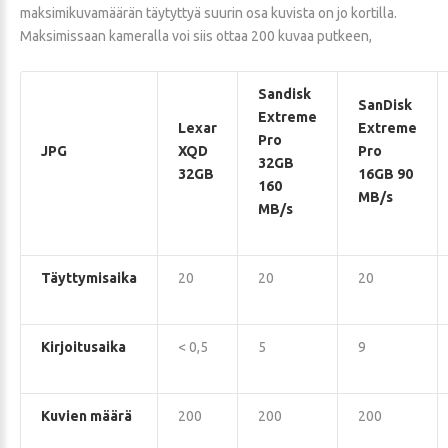
maksimikuvamäärän täytyttyä suurin osa kuvista on jo kortilla.
Maksimissaan kameralla voi siis ottaa 200 kuvaa putkeen,
Sandisk
SanDisk
Extreme
Lexar
Extreme
Pro
JPG
XQD
Pro
32GB
32GB
16GB 90
160
MB/s
MB/s
Täyttymisaika
20
20
20
Kirjoitusaika
< 0,5
5
9
Kuvien määrä
200
200
200