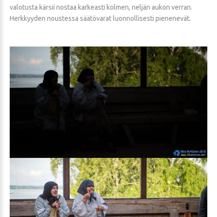
valotusta kärsii nostaa karkeasti kolmen, neljän aukon verran.
Herkkyyden noustessa säätövarat luonnollisesti pienenevät.