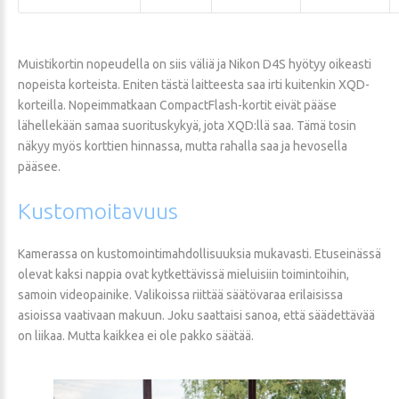
Muistikortin nopeudella on siis väliä ja Nikon D4S hyötyy oikeasti
nopeista korteista. Eniten tästä laitteesta saa irti kuitenkin XQD-
korteilla. Nopeimmatkaan CompactFlash-kortit eivät pääse
lähellekään samaa suorituskykyä, jota XQD:llä saa. Tämä tosin
näkyy myös korttien hinnassa, mutta rahalla saa ja hevosella
pääsee.
Kustomoitavuus
Kamerassa on kustomointimahdollisuuksia mukavasti. Etuseinässä
olevat kaksi nappia ovat kytkettävissä mieluisiin toimintoihin,
samoin videopainike. Valikoissa riittää säätövaraa erilaisissa
asioissa vaativaan makuun. Joku saattaisi sanoa, että säädettävää
on liikaa. Mutta kaikkea ei ole pakko säätää.