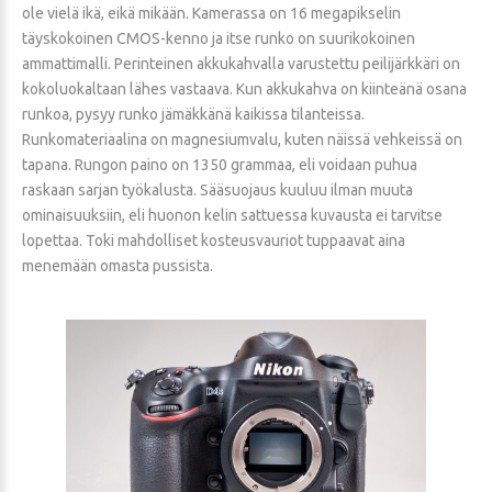
ole vielä ikä, eikä mikään. Kamerassa on 16 megapikselin
täyskokoinen CMOS-kenno ja itse runko on suurikokoinen
ammattimalli. Perinteinen akkukahvalla varustettu peilijärkkäri on
kokoluokaltaan lähes vastaava. Kun akkukahva on kiinteänä osana
runkoa, pysyy runko jämäkkänä kaikissa tilanteissa.
Runkomateriaalina on magnesiumvalu, kuten näissä vehkeissä on
tapana. Rungon paino on 1350 grammaa, eli voidaan puhua
raskaan sarjan työkalusta. Sääsuojaus kuuluu ilman muuta
ominaisuuksiin, eli huonon kelin sattuessa kuvausta ei tarvitse
lopettaa. Toki mahdolliset kosteusvauriot tuppaavat aina
menemään omasta pussista.