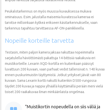
Peukalotarkennus on myös muussa kuvauksessa mukava
ominaisuus. Esim. jalustalla maisemia kuvatessa kameraa ei
tarvitse milloinkaan kytkeä erikseen käsitarkennukselle, vaan
tarkennus tapahtuu tarvittaessa AF-ON-painikkeella.
Nopeille
korteille
tarvetta
Testasin, miten paljon kamera jaksaa nakuttaa nopeimmalla
sarjatulella häviöttömästi pakattuja 14-bittisiä raakakuvia eri
muistikorteille. Lexarin XQD-kortilla en kuitenkaan päässyt
luvattuun 200 kuvaan, vaan parhaat vedot tallensivat n. 140 kuvaa
ennen puskurimuistin täyttymistä. Jotkut yritykset jäivät vain 80
kuvaan. Sama Lexarin kortti nakutti kuitenkin D500-rungossa
täydet 200 kuvaa ja nappia ylhäällä käyttämällä perään meni vielä
toiset 200 raakakuvaa ilman minkäänlaista ongelmaa.
Muistikortin nopeudella on siis väliä ja