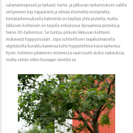
salamannopeasti ja tarkasti. Kerta- ja jatkuvan tarkennuksen välillä
siirtyminen käy näppärästi ja silmää etsimeltä nostamatta.
Kertatarkennuksella kätevintä on käyttää yhtä pistettä, mutta
liikkuviin kohteisiin on tarjolla erikokoisia dynaamisia pisteitä ja
hieno 3D-tarkennus. Se tuntuu pitävän liikkuvan kohteen
mukavasti hyppysissään. Jopa suhteellisen laajakulmaisella
objektiivilla kuvattu kameraa kohti hyppelehtivä koira tarkentui
hyvin. Kohteen pitäminen etsimessä vaan tuotti aluksi vaikeuksia,
mutta sehän olikin kuvaajan viivettä se.