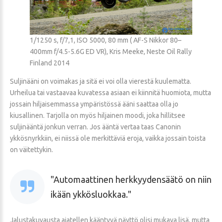
1/1250 s, f/7,1, ISO 5000, 80 mm ( AF-S Nikkor 80–
400mm f/4.5-5.6G ED VR), Kris Meeke, Neste Oil Rally
Finland 2014
Suljinääni on voimakas ja sitä ei voi olla vierestä kuulematta.
Urheilua tai vastaavaa kuvatessa asiaan ei kiinnitä huomiota, mutta
jossain hiljaisemmassa ympäristössä ääni saattaa olla jo
kiusallinen. Tarjolla on myös hiljainen moodi, joka hillitsee
suljinääntä jonkun verran. Jos ääntä vertaa taas Canonin
ykkösnyrkkiin, ei niissä ole merkittäviä eroja, vaikka jossain toista
on väitettykin.
Automaattinen herkkyydensäätö on niin
ikään ykkösluokkaa.
Jalustakuvausta ajatellen kääntyvä näyttö olisi mukava lisä, mutta