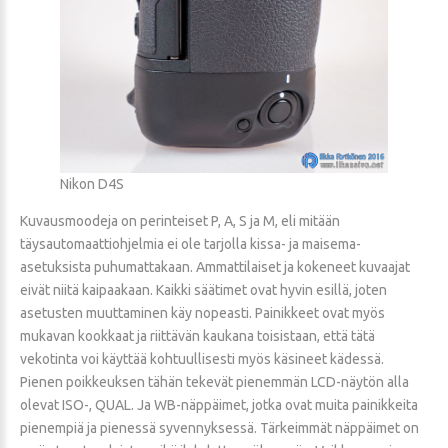
Nikon D4S
Kuvausmoodeja on perinteiset P, A, S ja M, eli mitään
täysautomaattiohjelmia ei ole tarjolla kissa- ja maisema-
asetuksista puhumattakaan. Ammattilaiset ja kokeneet kuvaajat
eivät niitä kaipaakaan. Kaikki säätimet ovat hyvin esillä, joten
asetusten muuttaminen käy nopeasti. Painikkeet ovat myös
mukavan kookkaat ja riittävän kaukana toisistaan, että tätä
vekotinta voi käyttää kohtuullisesti myös käsineet kädessä.
Pienen poikkeuksen tähän tekevät pienemmän LCD-näytön alla
olevat ISO-, QUAL. Ja WB-näppäimet, jotka ovat muita painikkeita
pienempiä ja pienessä syvennyksessä. Tärkeimmät näppäimet on