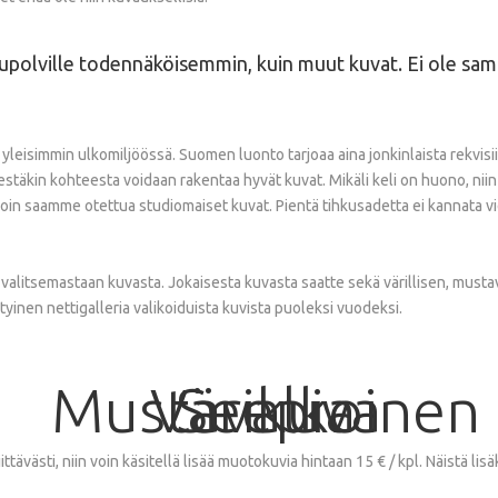
kupolville todennäköisemmin, kuin muut kuvat. Ei ole s
eisimmin ulkomiljöössä. Suomen luonto tarjoaa aina jonkinlaista rekvisiit
stäkin kohteesta voidaan rakentaa hyvät kuvat. Mikäli keli on huono, niin
lloin saamme otettua studiomaiset kuvat. Pientä tihkusadetta ei kannata v
 valitsemastaan kuvasta. Jokaisesta kuvasta saatte sekä värillisen, musta
yinen nettigalleria valikoiduista kuvista puoleksi vuodeksi.
Mustavalkoinen
Värikuva
Seepia
tävästi, niin voin käsitellä lisää muotokuvia hintaan 15 € / kpl. Näistä lis