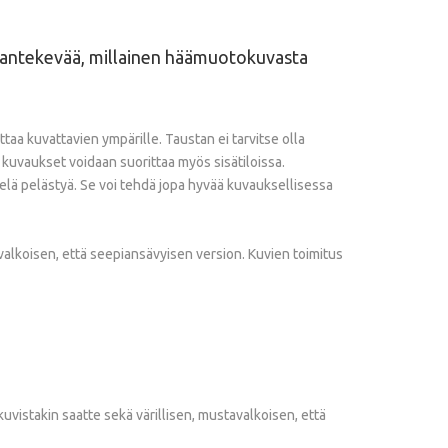
amantekevää, millainen häämuotokuvasta
taa kuvattavien ympärille. Taustan ei tarvitse olla
 kuvaukset voidaan suorittaa myös sisätiloissa.
ielä pelästyä. Se voi tehdä jopa hyvää kuvauksellisessa
valkoisen, että seepiansävyisen version. Kuvien toimitus
äkuvistakin saatte sekä värillisen, mustavalkoisen, että