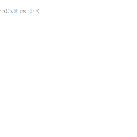
in (
5h
,
8h
and
12+ h
).