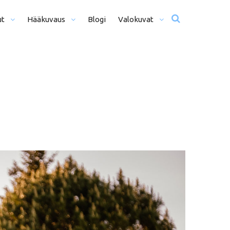
ut
Hääkuvaus
Blogi
Valokuvat
usta Iltaan (12+ H)
Hääkuvat
o Päivä (8h)
Moottoriurheilu
li Päivää (5h)
Matkailu
us
ljöömuotokuvaus
Sekalaiset
kiseremonia
kiminen + Miljöömuotokuvaus