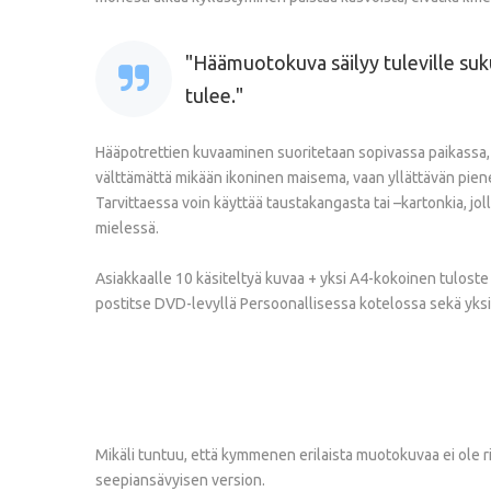
Häämuotokuva säilyy tuleville su
tulee.
Hääpotrettien kuvaaminen suoritetaan sopivassa paikassa, yl
välttämättä mikään ikoninen maisema, vaan yllättävän piene
Tarvittaessa voin käyttää taustakangasta tai –kartonkia, jo
mielessä.
Asiakkaalle 10 käsiteltyä kuvaa + yksi A4-kokoinen tuloste
postitse DVD-levyllä Persoonallisessa kotelossa sekä yksit
Mikäli tuntuu, että kymmenen erilaista muotokuvaa ei ole riit
seepiansävyisen version.