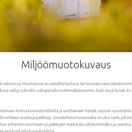
Miljöömuotokuvaus
aiheessa. Muotokuva on seinällä tauluna, tai taustakuvana tietokoneen 
otokuva säilyy tuleville sukupolville todennäköisemmin, kuin muut kuvat. 
temaan itsensä kuvauksellisilta ja asettamaan heidät sopiviin asentoihi
 erilaisia asioita ja paikkoja. Suositeltava kuvausaika on yksi tunti, jolloi
n erilaisten asentojen ja paikkojen määrä jää vähäisemmäksi ja vaarana on
et enää ole niin kuvauksellisia.