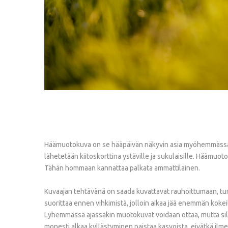
Häämuotokuva on se hääpäivän näkyvin asia myöhemmässä v
lähetetään kiitoskorttina ystäville ja sukulaisille. Häämu
Tähän hommaan kannattaa palkata ammattilainen.
Kuvaajan tehtävänä on saada kuvattavat rauhoittumaan, tun
suorittaa ennen vihkimistä, jolloin aikaa jää enemmän kokeilla
Lyhemmässä ajassakin muotokuvat voidaan ottaa, mutta silloi
monesti alkaa kyllästyminen paistaa kasvoista, eivätkä ilme