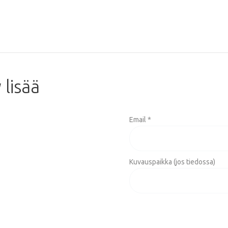
y
lisää
Email *
Kuvauspaikka (jos tiedossa)