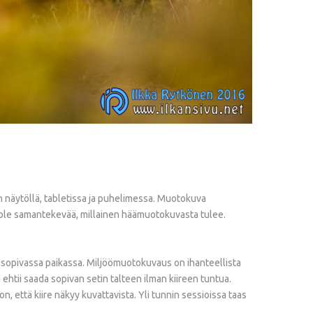
näytöllä, tabletissa ja puhelimessa. Muotokuva
Ei ole samantekevää, millainen häämuotokuvasta tulee.
n sopivassa paikassa. Miljöömuotokuvaus on ihanteellista
n ehtii saada sopivan setin talteen ilman kiireen tuntua.
, että kiire näkyy kuvattavista. Yli tunnin sessioissa taas