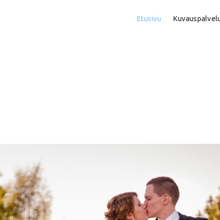
Etusivu
Kuvauspalvel
Asuntokuvaus
Aam
Perhe- Ja Lapsikuvaus
Kok
Valmistujaiskuvaus
Puo
Juhla- Ja Tapahtumakuva
Mi
Hautajaiskuvaus
Vih
Yrityskuvaus
Vih