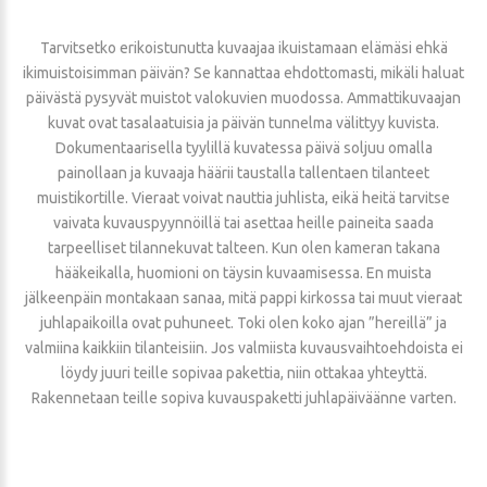
Tarvitsetko erikoistunutta kuvaajaa ikuistamaan elämäsi ehkä
ikimuistoisimman päivän? Se kannattaa ehdottomasti, mikäli haluat
päivästä pysyvät muistot valokuvien muodossa. Ammattikuvaajan
kuvat ovat tasalaatuisia ja päivän tunnelma välittyy kuvista.
Dokumentaarisella tyylillä kuvatessa päivä soljuu omalla
painollaan ja kuvaaja häärii taustalla tallentaen tilanteet
muistikortille. Vieraat voivat nauttia juhlista, eikä heitä tarvitse
vaivata kuvauspyynnöillä tai asettaa heille paineita saada
tarpeelliset tilannekuvat talteen. Kun olen kameran takana
hääkeikalla, huomioni on täysin kuvaamisessa. En muista
jälkeenpäin montakaan sanaa, mitä pappi kirkossa tai muut vieraat
juhlapaikoilla ovat puhuneet. Toki olen koko ajan ”hereillä” ja
valmiina kaikkiin tilanteisiin. Jos valmiista kuvausvaihtoehdoista ei
löydy juuri teille sopivaa pakettia, niin ottakaa yhteyttä.
Rakennetaan teille sopiva kuvauspaketti juhlapäiväänne varten.