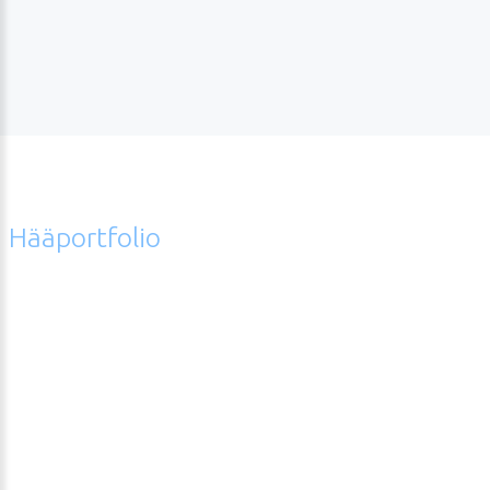
Hääportfolio
Error
hääkuvagalleriasta