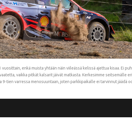
ittain, enkä muista yhtään näin viileässä kelissä ajettua kisaa. Ei puhe
aatetta, vaikka pitkät kalsarit jäivät matkasta. Kerkesimme seitsemälle er
 9-tien varressa menosuuntaan, joten parkkipaikalle ei tarvinnut jäädä o