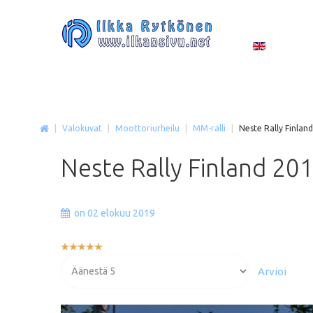
|
Valokuvat
|
Moottoriurheilu
|
MM-ralli
|
Neste Rally Finlan
Neste
Rally
Finland
20
on 02 elokuu 2019
Käyttäjän
arvio:
Voit
5
/
5
arvioida