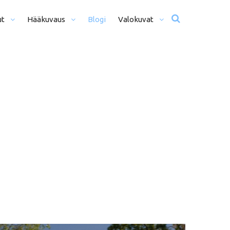
ut
Hääkuvaus
Blogi
Valokuvat
usta Iltaan (12+ H)
Hääkuvat
o Päivä (8h)
Moottoriurheilu
li Päivää (5h)
Matkailu
us
ljöömuotokuvaus
Sekalaiset
kiseremonia
kiminen + Miljöömuotokuvaus