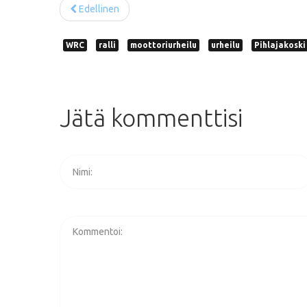
Edellinen
WRC
ralli
moottoriurheilu
urheilu
Pihlajakoski
Jätä
kommenttisi