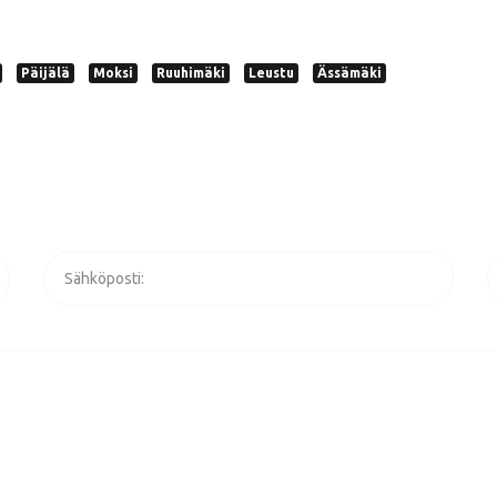
Päijälä
Moksi
Ruuhimäki
Leustu
Ässämäki