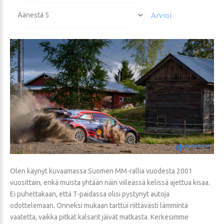
arvio:
Voit
5
/
5
arvioida
Olen käynyt kuvaamassa Suomen MM-rallia vuodesta 2001
vuosittain, enkä muista yhtään näin viileässä kelissä ajettua kisaa.
Ei puhettakaan, että T-paidassa olisi pystynyt autoja
odottelemaan. Onneksi mukaan tarttui riittävästi lämmintä
vaatetta, vaikka pitkät kalsarit jäivät matkasta. Kerkesimme