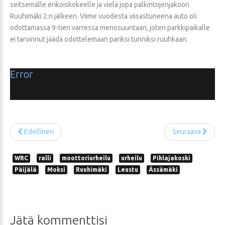
seitsemälle erikoiskokeelle ja vielä jopa palkintojenjakoon
Ruuhimäki 2:n jälkeen. Viime vuodesta viisastuneena auto oli
odottamassa 9-tien varressa menosuuntaan, joten parkkipaikalle
ei tarvinnut jäädä odottelemaan pariksi tunniksi ruuhkaan.
Error
Edellinen
Seuraava
WRC
ralli
moottoriurheilu
urheilu
Pihlajakoski
Päijälä
Moksi
Ruuhimäki
Leustu
Ässämäki
Jätä
kommenttisi