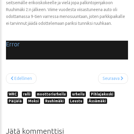
seitsemälle erikoiskokeelle ja vielä jopa palkintojenjakoon
Ruuhimäki 2:n jälkeen. Viime vuodesta viisastuneena auto oli
odottamassa 9-tien varressa menosuuntaan, joten parkkipaikalle
ei tarvinnut jäädä odottelemaan pariksi tunniksi ruuhkaan.
Error
Edellinen
Seuraava
WRC
ralli
moottoriurheilu
urheilu
Pihlajakoski
Päijälä
Moksi
Ruuhimäki
Leustu
Ässämäki
Jätä
kommenttisi