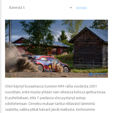
arvio:
Voit
5
/
5
arvioida
Olen käynyt kuvaamassa Suomen MM-rallia vuodesta 2001
vuosittain, enkä muista yhtään näin viileässä kelissä ajettua kisaa.
Ei puhettakaan, että T-paidassa olisi pystynyt autoja
odottelemaan. Onneksi mukaan tarttui riittävästi lämmintä
vaatetta, vaikka pitkät kalsarit jäivät matkasta. Kerkesimme