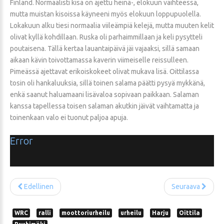
Finland. Normaalisti kisa on ajettu heinä-, elokuun vaihteessa,
mutta muistan kisoissa käyneeni myös elokuun loppupuolella.
Lokakuun alku tiesi normaalia viileämpiä kelejä, mutta muuten kelit
olivat kyllä kohdillaan. Ruska oli parhaimmillaan ja keli pysytteli
poutaisena. Tällä kertaa lauantaipäivä jäi vajaaksi, sillä samaan
aikaan kävin toivottamassa kaverin viimeiselle reissulleen.
Pimeässä ajettavat erikoiskokeet olivat mukava lisä. Oittilassa
tosin oli hankaluuksia, sillä toinen salama päätti pysyä mykkänä,
enkä saanut haluamaani lisävaloa sopivaan paikkaan. Salaman
kanssa tapellessa toisen salaman akutkin jäivät vaihtamatta ja
toinenkaan valo ei tuonut paljoa apuja.
Error
Edellinen
Seuraava
WRC
ralli
moottoriurheilu
urheilu
Harju
Oittila