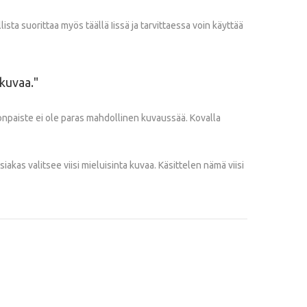
 suorittaa myös täällä Iissä ja tarvittaessa voin käyttää
okuvaa.
gonpaiste ei ole paras mahdollinen kuvaussää. Kovalla
akas valitsee viisi mieluisinta kuvaa. Käsittelen nämä viisi