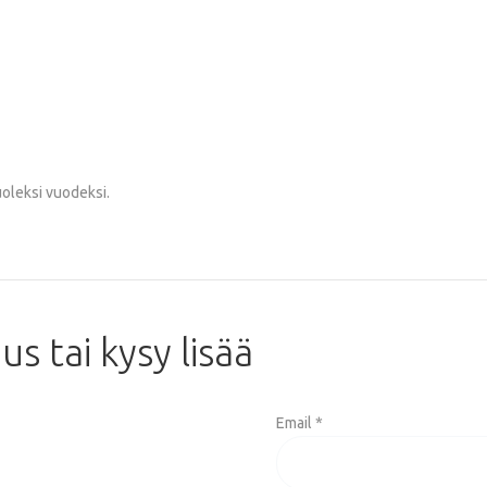
uoleksi vuodeksi.
aus
tai
kysy
lisää
Email *