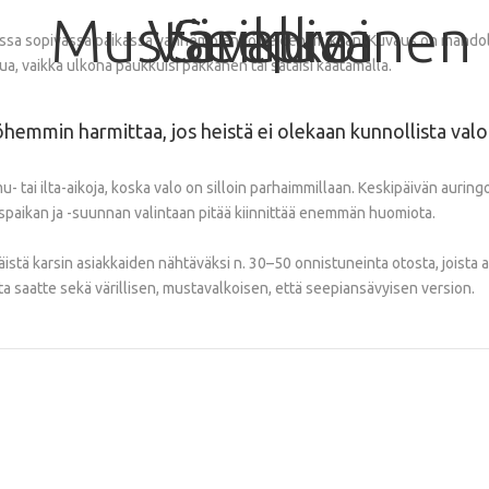
Mustavalkoinen
Värikuva
Seepia
sa sopivassa paikassa vanhempien toiveiden mukaan. Kuvaus on mahdollista
ua, vaikka ulkona paukkuisi pakkanen tai sataisi kaatamalla.
öhemmin harmittaa, jos heistä ei olekaan kunnollista val
 tai ilta-aikoja, koska valo on silloin parhaimmillaan. Keskipäivän aurin
uspaikan ja -suunnan valintaan pitää kiinnittää enemmän huomiota.
stä karsin asiakkaiden nähtäväksi n. 30–50 onnistuneinta otosta, joista asi
ta saatte sekä värillisen, mustavalkoisen, että seepiansävyisen version.