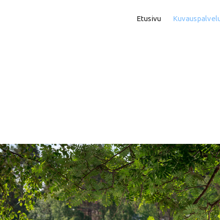
Etusivu
Kuvauspalvel
Asuntokuvaus
Aam
Perhe- Ja Lapsikuvaus
Kok
Valmistujaiskuvaus
Puo
Juhla- Ja Tapahtumakuva
Mi
Hautajaiskuvaus
Vih
Yrityskuvaus
Vih