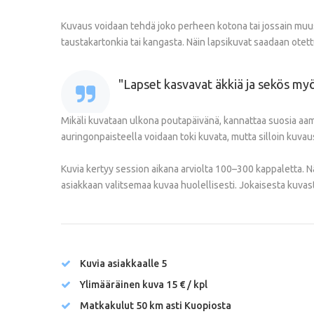
Kuvaus voidaan tehdä joko perheen kotona tai jossain muus
taustakartonkia tai kangasta. Näin lapsikuvat saadaan otett
Lapset kasvavat äkkiä ja sekös my
Mikäli kuvataan ulkona poutapäivänä, kannattaa suosia aamu-
auringonpaisteella voidaan toki kuvata, mutta silloin kuva
Kuvia kertyy session aikana arviolta 100–300 kappaletta. Näi
asiakkaan valitsemaa kuvaa huolellisesti. Jokaisesta kuvas
Kuvia asiakkaalle 5
Ylimääräinen kuva 15 € / kpl
Matkakulut 50 km asti Kuopiosta