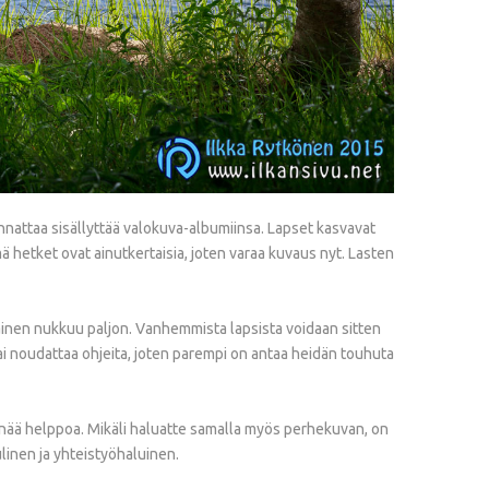
nattaa sisällyttää valokuva-albumiinsa. Lapset kasvavat
ä hetket ovat ainutkertaisia, joten varaa kuvaus nyt. Lasten
kainen nukkuu paljon. Vanhemmista lapsista voidaan sitten
 tai noudattaa ohjeita, joten parempi on antaa heidän touhuta
enää helppoa. Mikäli haluatte samalla myös perhekuvan, on
linen ja yhteistyöhaluinen.