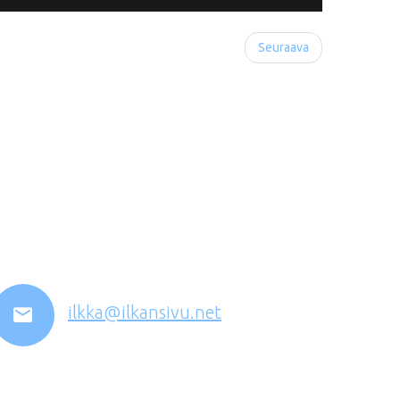
Seuraava
ilkka@ilkansivu.net