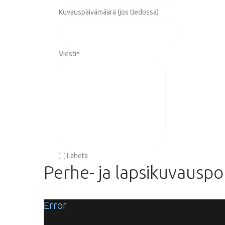
Kuvauspäivämäärä (jos tiedossa)
Viesti
*
Lähetä
Perhe-
ja
lapsikuvauspor
Error