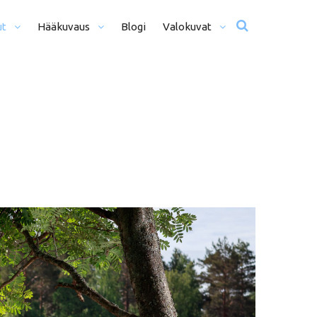
ut
Hääkuvaus
Blogi
Valokuvat
usta Iltaan (12+ H)
Hääkuvat
o Päivä (8h)
Moottoriurheilu
li Päivää (5h)
Matkailu
us
ljöömuotokuvaus
Sekalaiset
kiseremonia
kiminen + Miljöömuotokuvaus