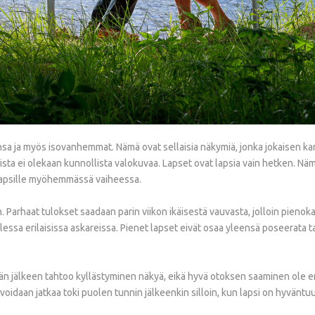
a ja myös isovanhemmat. Nämä ovat sellaisia näkymiä, jonka jokaisen kan
sta ei olekaan kunnollista valokuvaa. Lapset ovat lapsia vain hetken. Näm
e lapsille myöhemmässä vaiheessa.
. Parhaat tulokset saadaan parin viikon ikäisestä vauvasta, jolloin pieno
ollessa erilaisissa askareissa. Pienet lapset eivät osaa yleensä poseerata
än jälkeen tahtoo kyllästyminen näkyä, eikä hyvä otoksen saaminen ole 
oidaan jatkaa toki puolen tunnin jälkeenkin silloin, kun lapsi on hyväntuu