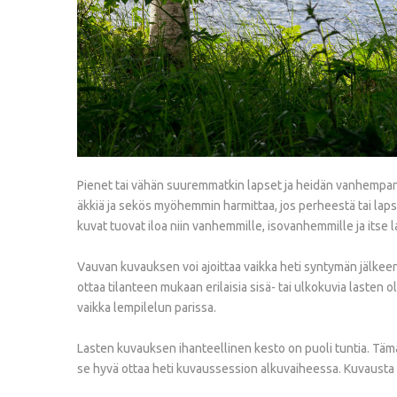
Pienet tai vähän suuremmatkin lapset ja heidän vanhempans
äkkiä ja sekös myöhemmin harmittaa, jos perheestä tai lapsi
kuvat tuovat iloa niin vanhemmille, isovanhemmille ja its
Vauvan kuvauksen voi ajoittaa vaikka heti syntymän jälkeen
ottaa tilanteen mukaan erilaisia sisä- tai ulkokuvia lasten 
vaikka lempilelun parissa.
Lasten kuvauksen ihanteellinen kesto on puoli tuntia. Täm
se hyvä ottaa heti kuvaussession alkuvaiheessa. Kuvausta v