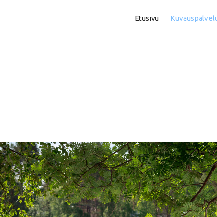
Etusivu
Kuvauspalvel
Asuntokuvaus
Aam
Perhe- Ja Lapsikuvaus
Kok
Valmistujaiskuvaus
Puo
Juhla- Ja Tapahtumakuva
Mi
Hautajaiskuvaus
Vih
Yrityskuvaus
Vih