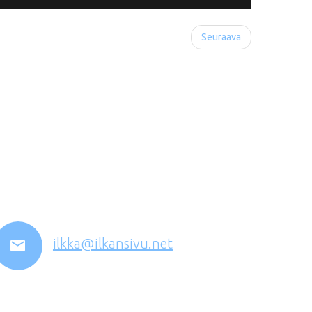
Seuraava
ilkka@ilkansivu.net