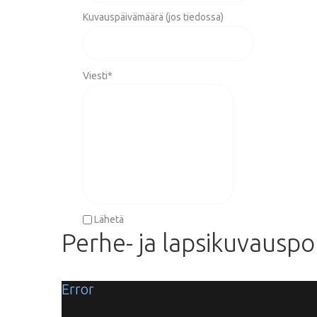
Kuvauspäivämäärä (jos tiedossa)
Viesti
*
Lähetä
Perhe-
ja
lapsikuvauspor
Error