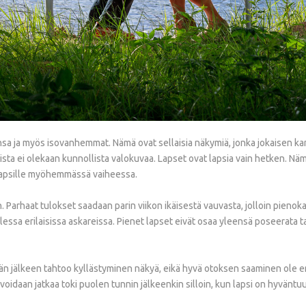
a ja myös isovanhemmat. Nämä ovat sellaisia näkymiä, jonka jokaisen kan
sta ei olekaan kunnollista valokuvaa. Lapset ovat lapsia vain hetken. Näm
e lapsille myöhemmässä vaiheessa.
. Parhaat tulokset saadaan parin viikon ikäisestä vauvasta, jolloin pieno
ollessa erilaisissa askareissa. Pienet lapset eivät osaa yleensä poseerata
än jälkeen tahtoo kyllästyminen näkyä, eikä hyvä otoksen saaminen ole 
oidaan jatkaa toki puolen tunnin jälkeenkin silloin, kun lapsi on hyväntuu