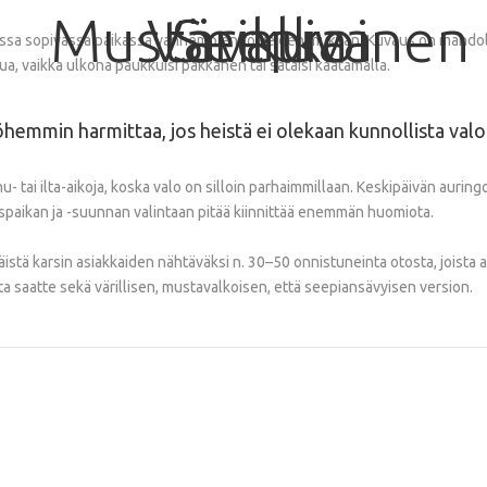
Mustavalkoinen
Värikuva
Seepia
sa sopivassa paikassa vanhempien toiveiden mukaan. Kuvaus on mahdollista
ua, vaikka ulkona paukkuisi pakkanen tai sataisi kaatamalla.
öhemmin harmittaa, jos heistä ei olekaan kunnollista val
 tai ilta-aikoja, koska valo on silloin parhaimmillaan. Keskipäivän aurin
uspaikan ja -suunnan valintaan pitää kiinnittää enemmän huomiota.
stä karsin asiakkaiden nähtäväksi n. 30–50 onnistuneinta otosta, joista asi
ta saatte sekä värillisen, mustavalkoisen, että seepiansävyisen version.