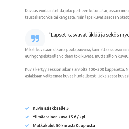
Kuvaus voidaan tehdä joko perheen kotona tai jossain muus
taustakartonkia tai kangasta. Näin lapsikuvat saadaan otett
Lapset kasvavat äkkiä ja sekös my
Mikäli kuvataan ulkona poutapäivänä, kannattaa suosia aamu-
auringonpaisteella voidaan toki kuvata, mutta silloin kuva
Kuvia kertyy session aikana arviolta 100–300 kappaletta. Näi
asiakkaan valitsemaa kuvaa huolellisesti. Jokaisesta kuvas
Kuvia asiakkaalle 5
Ylimääräinen kuva 15 € / kpl
Matkakulut 50 km asti Kuopiosta