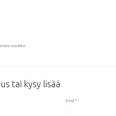
uoleksi vuodeksi.
aus
tai
kysy
lisää
Email *