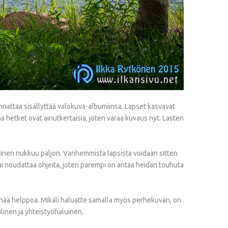
nattaa sisällyttää valokuva-albumiinsa. Lapset kasvavat
ä hetket ovat ainutkertaisia, joten varaa kuvaus nyt. Lasten
kainen nukkuu paljon. Vanhemmista lapsista voidaan sitten
 tai noudattaa ohjeita, joten parempi on antaa heidän touhuta
enää helppoa. Mikäli haluatte samalla myös perhekuvan, on
linen ja yhteistyöhaluinen.