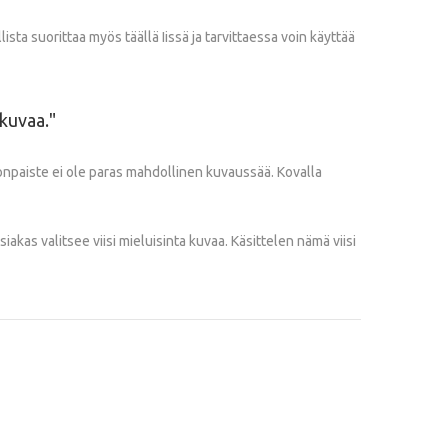
 suorittaa myös täällä Iissä ja tarvittaessa voin käyttää
okuvaa.
gonpaiste ei ole paras mahdollinen kuvaussää. Kovalla
akas valitsee viisi mieluisinta kuvaa. Käsittelen nämä viisi