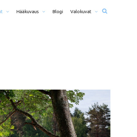
ut
Hääkuvaus
Blogi
Valokuvat
usta Iltaan (12+ H)
Hääkuvat
o Päivä (8h)
Moottoriurheilu
li Päivää (5h)
Matkailu
us
ljöömuotokuvaus
Sekalaiset
kiseremonia
kiminen + Miljöömuotokuvaus