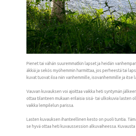
Pienet tai vähän suuremmatkin lapset ja heidän vanhempans
äkkiä ja sekös myöhemmin harmittaa, jos perheestä tai lapsi
kuvat tuovat iloa niin vanhemmille, isovanhemmille ja its
Vauvan kuvauksen voi ajoittaa vaikka heti syntymän jälkeen
ottaa tilanteen mukaan erilaisia sisä- tai ulkokuvia lasten 
vaikka lempilelun parissa.
Lasten kuvauksen ihanteellinen kesto on puoli tuntia. Täm
se hyvä ottaa heti kuvaussession alkuvaiheessa. Kuvausta v