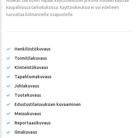
Asiakas saa kuviin vapaat käyttöoikeudet ja kuvia voidaan käyttää
kaupallisissa tarkoituksissa. Käyttöoikeuksia ei voi edelleen
luovuttaa kolmannelle osapuolelle.
Henkilöstökuvaus
Toimitilakuvaus
Kiinteistökuvaus
Tapahtumakuvaus
Juhlakuvaus
Tuotekuvaus
Edustustilaisuuksien kuvaaminen
Messukuvaus
Reportaasikuvaus
Ilmakuvaus