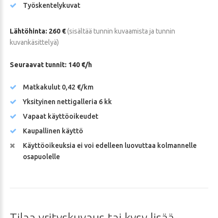
Työskentelykuvat
Lähtöhinta: 260 €
(sisältää tunnin kuvaamista ja tunnin
kuvankäsittelyä)
Seuraavat tunnit: 140 €/h
Matkakulut 0,42 €/km
Yksityinen nettigalleria 6 kk
Vapaat käyttöoikeudet
Kaupallinen käyttö
Käyttöoikeuksia ei voi edelleen luovuttaa kolmannelle
osapuolelle
Tilaa
yrityskuvaus
tai
kysy
lisää