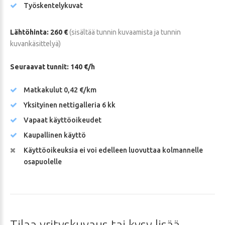
Työskentelykuvat
Lähtöhinta: 260 €
(sisältää tunnin kuvaamista ja tunnin
kuvankäsittelyä)
Seuraavat tunnit: 140 €/h
Matkakulut 0,42 €/km
Yksityinen nettigalleria 6 kk
Vapaat käyttöoikeudet
Kaupallinen käyttö
Käyttöoikeuksia ei voi edelleen luovuttaa kolmannelle
osapuolelle
Tilaa
yrityskuvaus
tai
kysy
lisää