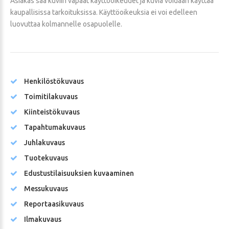
Asiakas saa kuviin vapaat käyttöoikeudet ja kuvia voidaan käyttää
kaupallisissa tarkoituksissa. Käyttöoikeuksia ei voi edelleen
luovuttaa kolmannelle osapuolelle.
Henkilöstökuvaus
Toimitilakuvaus
Kiinteistökuvaus
Tapahtumakuvaus
Juhlakuvaus
Tuotekuvaus
Edustustilaisuuksien kuvaaminen
Messukuvaus
Reportaasikuvaus
Ilmakuvaus