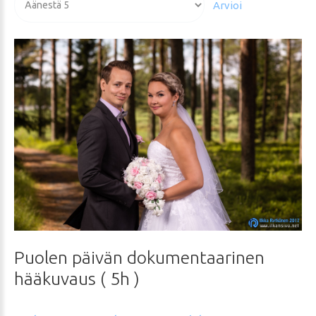
arvioida
Puolen
päivän
dokumentaarinen
hääkuvaus
(
5h
)