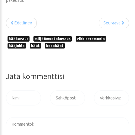
paketista.
Edellinen
Seuraava
hääkuvaus
miljöömuotokuvaus
vihkiseremonia
hääjuhla
häät
kesähäät
Jätä
kommenttisi