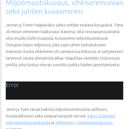
Miljöömuotokuvaus,
vihkiseremonian
sekä
juhlien
kuvaaminen
Jennin ja Tomin hääpäiväksi sattui erittäin mukava kesäpäivä. Tämä
oli minun viimeinen hääkuvaus iiläisenä, sillä seuraavana päivänä
olisi muutto kohti Kuopiota. Kuvasimme miljöömuotokuvat
Oulujoen kirjon miljöössä, joka sopii siihen tarkoitukseen
mainiosti. Koska vihkiminen oli samaisessa kirkossa, ei siirtymiseen
tarvinnut varata ylimääristä aikaa. Hääjuhlaa vietettiin Oulunsuun
pirtillä, joka tuntuu olevan suosittu paikka häiden järjestämiseksi.
Error
Jenni ja Tomi saivat kaikista miljöömuotokuvista värillisen,
mustavalkoisen sekä seepiansävyiset versiot.
Katso lisätiedot
miljöömuotokuvauksesta
ja
v
ihkiminen
+
miljöömuotokuvaus
-