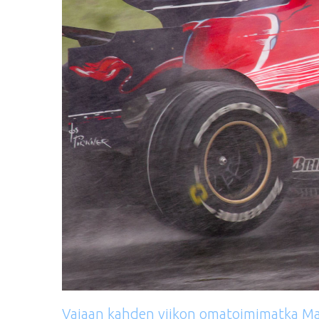
Vajaan
kahden
viikon
omatoimimatka
Ma