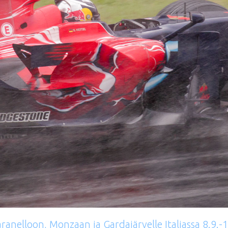
ranelloon,
Monzaan
ja
Gardajärvelle
Italiassa
8.9.-