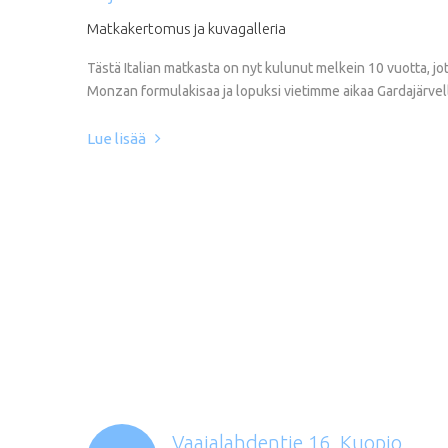
Matkakertomus
ja
kuvagalleria
Tästä Italian matkasta on nyt kulunut melkein 10 vuotta, j
Monzan formulakisaa ja lopuksi vietimme aikaa Gardajärvellä. 
Lue lisää
Vaajalahdentie 16, Kuopio