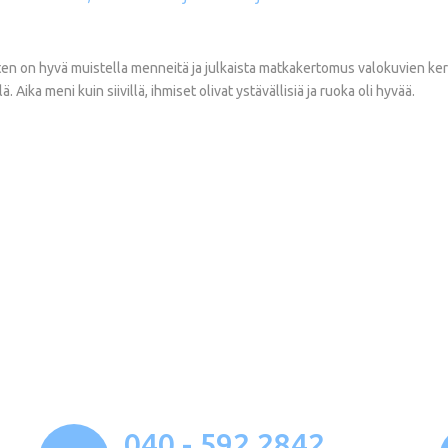
oten on hyvä muistella menneitä ja julkaista matkakertomus valokuvien ke
Aika meni kuin siivillä, ihmiset olivat ystävällisiä ja ruoka oli hyvää.
040 - 592 2842