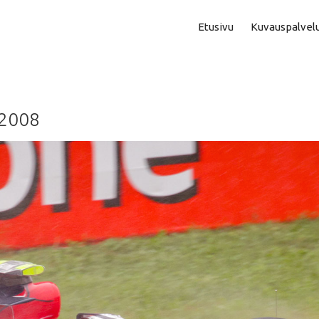
Etusivu
Kuvauspalvel
Asuntokuvaus
Aam
2008
Perhe- Ja Lapsikuvaus
Kok
Valmistujaiskuvaus
Puo
Juhla- Ja Tapahtumakuva
Mi
Hautajaiskuvaus
Vih
Yrityskuvaus
Vih